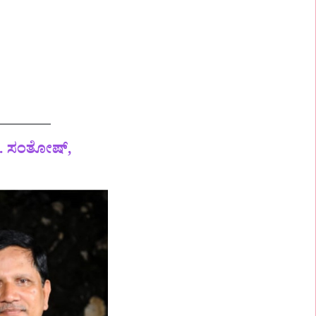
ಿ. ಸಂತೋಷ್,