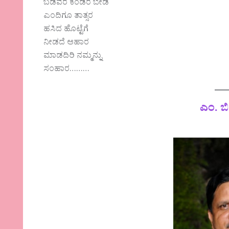
ಬಡವರ ಕಂಡರೆ ಬೇಡ
ಎಂದಿಗೂ ತಾತ್ಸರ
ಹಸಿದ ಹೊಟ್ಟೆಗೆ
ನೀಡದೆ ಆಹಾರ
ಮಾಡದಿರಿ ನಮ್ಮನ್ನು
ಸಂಹಾರ………
ಎಂ. ಬ