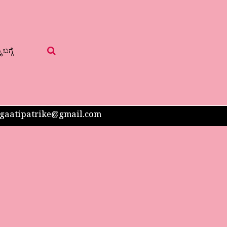
 ಬಗ್ಗೆ
 sangaatipatrike@gmail.com