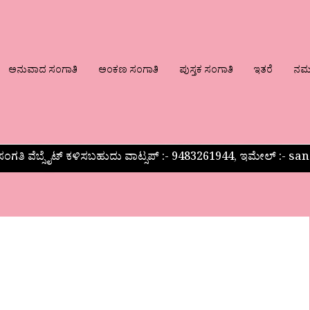
ಅನುವಾದ ಸಂಗಾತಿ
ಅಂಕಣ ಸಂಗಾತಿ
ಪುಸ್ತಕ ಸಂಗಾತಿ
ಇತರೆ
ನಮ್ಮ
ಂಗತಿ ವೆಬ್ಸೈಟ್ ಕಳಿಸಬಹುದು ವಾಟ್ಸಪ್‌ :- 9483261944, ಇಮೇಲ್ :-