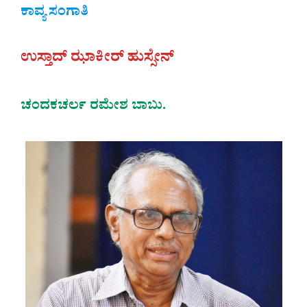
ಕಾವ್ಯ ಸಂಗಾತಿ
ಉಸ್ತಾದ್ ಝಾಕೀರ್ ಹುಸ್ಸೇನ್
ಚಂದಕಚರ್ಲ ರಮೇಶ ಬಾಬು.