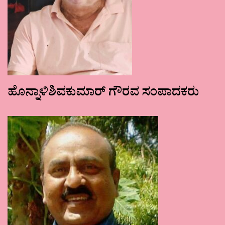
ಹೊನ್ನಾಳಿಶಿವಕುಮಾರ್ ಗೌರವ ಸಂಪಾದಕರು