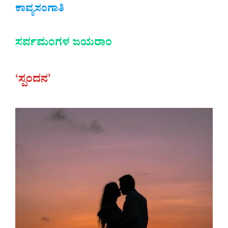
ಕಾವ್ಯಸಂಗಾತಿ
ಸರ್ವಮಂಗಳ ಜಯರಾಂ
‘ಸ್ಪಂದನ’