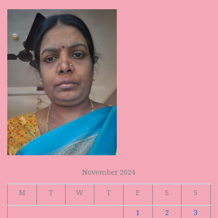
November 2024
M
T
W
T
F
S
S
1
2
3