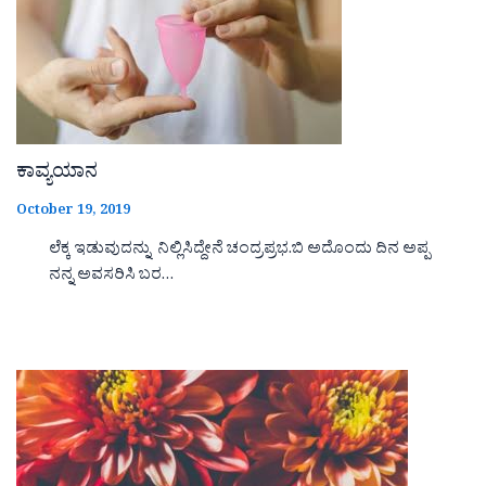
ಕಾವ್ಯಯಾನ
October 19, 2019
ಲೆಕ್ಕ ಇಡುವುದನ್ನು ನಿಲ್ಲಿಸಿದ್ದೇನೆ ಚಂದ್ರಪ್ರಭ.ಬಿ ಅದೊಂದು ದಿನ ಅಪ್ಪ
ನನ್ನ ಅವಸರಿಸಿ ಬರ…