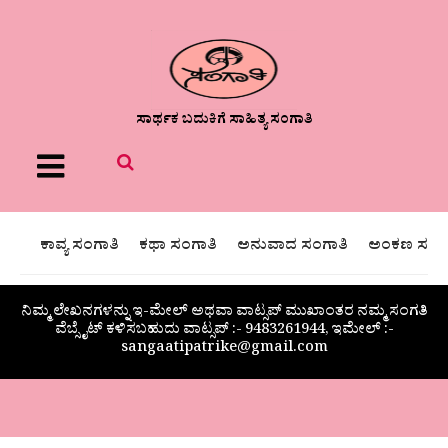
ಸಾರ್ಥಕ ಬದುಕಿಗೆ ಸಾಹಿತ್ಯ ಸಂಗಾತಿ
Menu
ಕಾವ್ಯ ಸಂಗಾತಿ
ಕಥಾ ಸಂಗಾತಿ
ಅನುವಾದ ಸಂಗಾತಿ
ಅಂಕಣ ಸಂಗಾ
ನಿಮ್ಮ ಲೇಖನಗಳನ್ನು ಇ-ಮೇಲ್ ಅಥವಾ ವಾಟ್ಸಪ್ ಮುಖಾಂತರ ನಮ್ಮ ಸಂಗತಿ
ವೆಬ್ಸೈಟ್ ಕಳಿಸಬಹುದು ವಾಟ್ಸಪ್‌ :- 9483261944, ಇಮೇಲ್ :-
sangaatipatrike@gmail.com