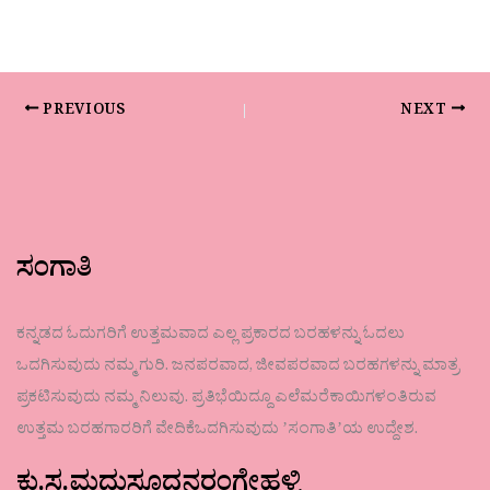
PREVIOUS
NEXT
ಸಂಗಾತಿ
ಕನ್ನಡದ ಓದುಗರಿಗೆ ಉತ್ತಮವಾದ ಎಲ್ಲ ಪ್ರಕಾರದ ಬರಹಳನ್ನು ಓದಲು
ಒದಗಿಸುವುದು ನಮ್ಮ ಗುರಿ. ಜನಪರವಾದ, ಜೀವಪರವಾದ ಬರಹಗಳನ್ನು ಮಾತ್ರ
ಪ್ರಕಟಿಸುವುದು ನಮ್ಮ ನಿಲುವು. ಪ್ರತಿಭೆಯಿದ್ದೂ ಎಲೆಮರೆಕಾಯಿಗಳಂತಿರುವ
ಉತ್ತಮ ಬರಹಗಾರರಿಗೆ ವೇದಿಕೆಒದಗಿಸುವುದು ʼಸಂಗಾತಿʼಯ ಉದ್ದೇಶ.
ಕು.ಸ.ಮಧುಸೂದನರಂಗೇಹಳ್ಳಿ