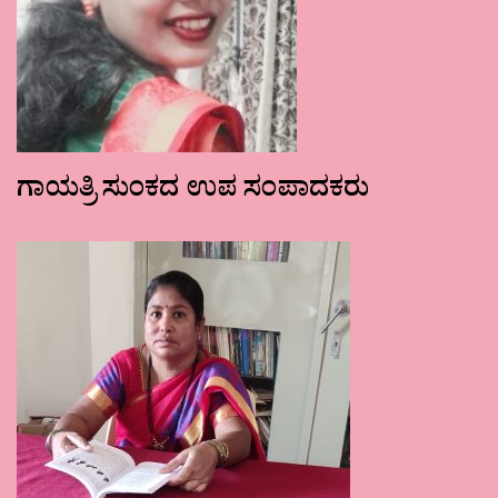
ಗಾಯತ್ರಿ ಸುಂಕದ ಉಪ ಸಂಪಾದಕರು