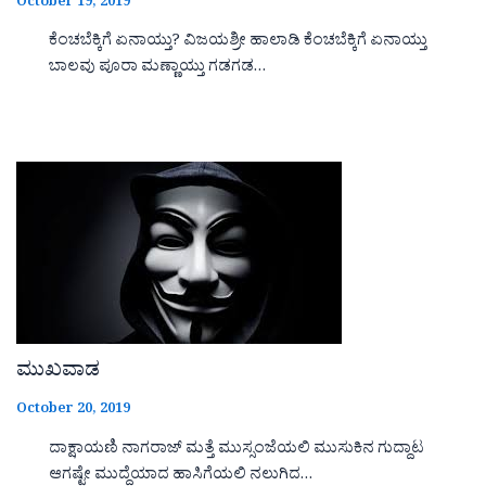
October 19, 2019
ಕೆಂಚಬೆಕ್ಕಿಗೆ ಏನಾಯ್ತು? ವಿಜಯಶ್ರೀ ಹಾಲಾಡಿ ಕೆಂಚಬೆಕ್ಕಿಗೆ ಏನಾಯ್ತು
ಬಾಲವು ಪೂರಾ ಮಣ್ಣಾಯ್ತು ಗಡಗಡ…
ಮುಖವಾಡ
October 20, 2019
ದಾಕ್ಷಾಯಣಿ ನಾಗರಾಜ್ ಮತ್ತೆ ಮುಸ್ಸಂಜೆಯಲಿ ಮುಸುಕಿನ ಗುದ್ದಾಟ
ಆಗಷ್ಟೇ ಮುದ್ದೆಯಾದ ಹಾಸಿಗೆಯಲಿ ನಲುಗಿದ…