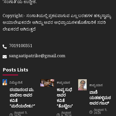
ʼಸಂಗಾತಿʼಯ ಉದ್ದೇಶ.
Copyright:- ಸಂಗಾತಿಯಲ್ಲಿ ಪ್ರಕಟವಾಗುವ ಎಲ್ಲ ಬರಹಗಳ ಹಕ್ಕುಸ್ವಾಮ್ಯ
ಆಯಾಲೇಖಕರದೇ ಆಗಿದ್ದು ಅವರ ಅಭಿಪ್ರಾಯಗಳಹೊಣೆಗಾರಿಕೆ ಸದರಿ
ಲೇಖಕರದೆ ಆಗಿರುತ್ತದೆ
7019100351
sangaatipatrike@gmail.com
Posts Lists
ನಿಮ್ಮೊಂದಿಗೆ
ಕಾವ್ಯಯಾನ
ಕಾವ್ಯಯಾನ
ದಯಾನಂದ ಮ.
ಕಾವ್ಯ ಸುಧೆ
ವಾಣಿ
ಪಾಟೀಲ ಅವರ
ಅವರ
ಯಡಹಳ್ಳಿಮಠ
ಕವಿತೆ
ಕವಿತೆ
ಅವರ ಗಜಲ್
“ಮರೆಯಬೇಕು?”
“ತೊಟ್ಟಿಲು”
August 9,
August 9,
August
2026