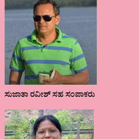
ಸುಜಾತಾ ರವೀಶ್ ಸಹ ಸಂಪಾಕರು