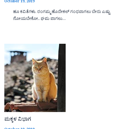
October 19, 2019
ಹೂ ಕವಿತೆಗಳು. ರಂಗಮ್ಮ ಹೊದೇಕಲ್ ಗಂಧವಾಗಲು ಬೇರು ಎಷ್ಟು
ನೋಯಬೇಕೋ.. ಘಮ ವಾಗಲು…
ಮಕ್ಕಳ ವಿಭಾಗ