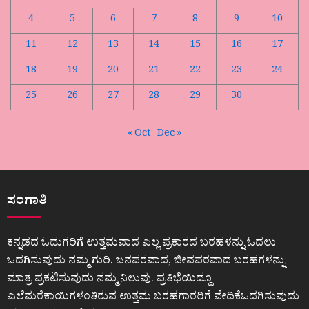
4
5
6
7
8
9
10
11
12
13
14
15
16
17
18
19
20
21
22
23
24
25
26
27
28
29
30
« Oct
Dec »
ಸಂಗಾತಿ
ಕನ್ನಡದ ಓದುಗರಿಗೆ ಉತ್ತಮವಾದ ಎಲ್ಲ ಪ್ರಕಾರದ ಬರಹಳನ್ನು ಓದಲು
ಒದಗಿಸುವುದು ನಮ್ಮ ಗುರಿ. ಜನಪರವಾದ, ಜೀವಪರವಾದ ಬರಹಗಳನ್ನು
ಮಾತ್ರ ಪ್ರಕಟಿಸುವುದು ನಮ್ಮ ನಿಲುವು. ಪ್ರತಿಭೆಯಿದ್ದೂ
ಎಲೆಮರೆಕಾಯಿಗಳಂತಿರುವ ಉತ್ತಮ ಬರಹಗಾರರಿಗೆ ವೇದಿಕೆಒದಗಿಸುವುದು