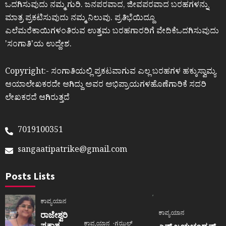
ಒದಗಿಸುವುದು ನಮ್ಮ ಗುರಿ. ಜನಪರವಾದ, ಜೀವಪರವಾದ ಬರಹಗಳನ್ನು
ಮಾತ್ರ ಪ್ರಕಟಿಸುವುದು ನಮ್ಮ ನಿಲುವು. ಪ್ರತಿಭೆಯಿದ್ದೂ
ಎಲೆಮರೆಕಾಯಿಗಳಂತಿರುವ ಉತ್ತಮ ಬರಹಗಾರರಿಗೆ ವೇದಿಕೆಒದಗಿಸುವುದು
ʼಸಂಗಾತಿʼಯ ಉದ್ದೇಶ.
Copyright:- ಸಂಗಾತಿಯಲ್ಲಿ ಪ್ರಕಟವಾಗುವ ಎಲ್ಲ ಬರಹಗಳ ಹಕ್ಕುಸ್ವಾಮ್ಯ
ಆಯಾಲೇಖಕರದೇ ಆಗಿದ್ದು ಅವರ ಅಭಿಪ್ರಾಯಗಳಹೊಣೆಗಾರಿಕೆ ಸದರಿ
ಲೇಖಕರದೆ ಆಗಿರುತ್ತದೆ
7019100351
sangaatipatrike@gmail.com
Posts Lists
ಕಾವ್ಯಯಾನ
ಕಾವ್ಯಯಾನ
ರಾಜೇಶ್ವರಿ
ಕಾವ್ಯಯಾನ
ಗಝಲ್
ಪ್ರಕಾಶ