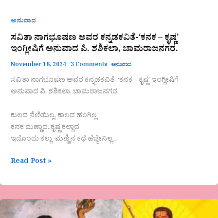
ಅನುವಾದ
ಸವಿತಾ ನಾಗಭೂಷಣ ಅವರ ಕನ್ನಡಕವಿತೆ-‘ಕನಕ – ಕೃಷ್ಣ’
ಇಂಗ್ಲೀಷಿಗೆ ಅನುವಾದ ಪಿ. ಶಶಿಕಲಾ, ಚಾಮರಾಜನಗರ.
November 18, 2024
3 Comments
ಅನುವಾದ
ಸವಿತಾ ನಾಗಭೂಷಣ ಅವರ ಕನ್ನಡಕವಿತೆ-‘ಕನಕ – ಕೃಷ್ಣ’ ಇಂಗ್ಲೀಷಿಗೆ
ಅನುವಾದ ಪಿ. ಶಶಿಕಲಾ, ಚಾಮರಾಜನಗರ.
ಕುಲದ ನೆಲೆಯಿಲ್ಲ, ಕಾಲದ ಹಂಗಿಲ್ಲ
ಕನಕ ಮಣ್ಣಾದ..ಕೃಷ್ಣ ಕಲ್ಲಾದ
ಇದೊಂದು ಕಲ್ಲು-ಮಣ್ಣಿನ ಕಥೆ ಹೆಚ್ಚೇನಿಲ್ಲ…
Read Post »
ಡಾ.ವೈ.ಎಂ.ಯಾಕೊಳ್ಳಿ-
ಕನಕ