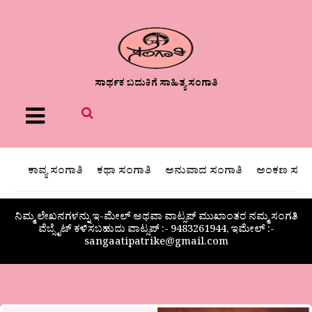
ಸಾರ್ಥಕ ಬದುಕಿಗೆ ಸಾಹಿತ್ಯ ಸಂಗಾತಿ
Menu
ಕಾವ್ಯ ಸಂಗಾತಿ
ಕಥಾ ಸಂಗಾತಿ
ಅನುವಾದ ಸಂಗಾತಿ
ಅಂಕಣ ಸಂಗಾ
ನಿಮ್ಮ ಲೇಖನಗಳನ್ನು ಇ-ಮೇಲ್ ಅಥವಾ ವಾಟ್ಸಪ್ ಮುಖಾಂತರ ನಮ್ಮ ಸಂಗತಿ
ವೆಬ್ಸೈಟ್ ಕಳಿಸಬಹುದು ವಾಟ್ಸಪ್‌ :- 9483261944, ಇಮೇಲ್ :-
sangaatipatrike@gmail.com
ಸವಿತಾ