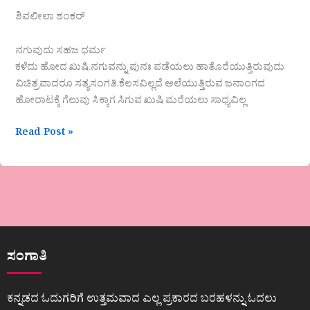
ಶಿವಲೀಲಾ ಶಂಕರ್
ನಗುವುದು ಸಹಜ ಧರ್ಮ
ಕಳೆದು ಹೋದ ಖುಷಿ,ನಗುವನ್ನು ಪುನಃ ಪಡೆಯಲು ಹಾತೊರೆಯುತ್ತಿರುವುದು
ವಿಚಿತ್ರವಾದರೂ ಸತ್ಯಸಂಗತಿ.ಕೆಲಸವಿಲ್ಲದೆ ಅಲೆಯುತ್ತಿರುವ ಜನಾಂಗದ
ಹೋರಾಟಕ್ಕೆ ಗೆಲುವು ಸಿಕ್ಕಾಗ ಸಿಗುವ ಖುಷಿ ಮರೆಯಲು‌ ಸಾಧ್ಯವಿಲ್ಲ
Read Post »
ಸಂಗಾತಿ
ಕನ್ನಡದ ಓದುಗರಿಗೆ ಉತ್ತಮವಾದ ಎಲ್ಲ ಪ್ರಕಾರದ ಬರಹಳನ್ನು ಓದಲು