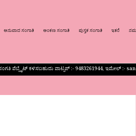
ಅನುವಾದ ಸಂಗಾತಿ
ಅಂಕಣ ಸಂಗಾತಿ
ಪುಸ್ತಕ ಸಂಗಾತಿ
ಇತರೆ
ನಮ್ಮ
ಂಗತಿ ವೆಬ್ಸೈಟ್ ಕಳಿಸಬಹುದು ವಾಟ್ಸಪ್‌ :- 9483261944, ಇಮೇಲ್ :-