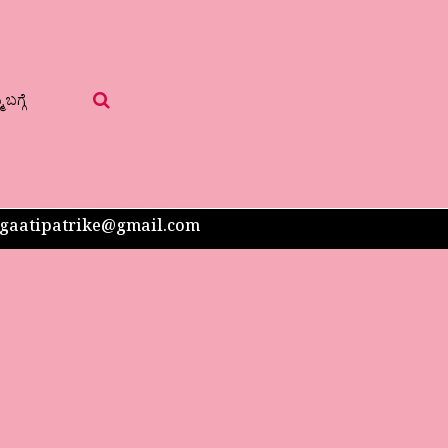
 ಬಗ್ಗೆ
 sangaatipatrike@gmail.com