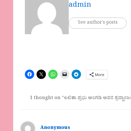
admin
See author's posts
More
1 thought on “ಲಲಿತಾ ಪ್ರಭು ಅಂಗಡಿ ಅವರ ಶ್ರದ್ದಾಂಜಲ
Anonymous