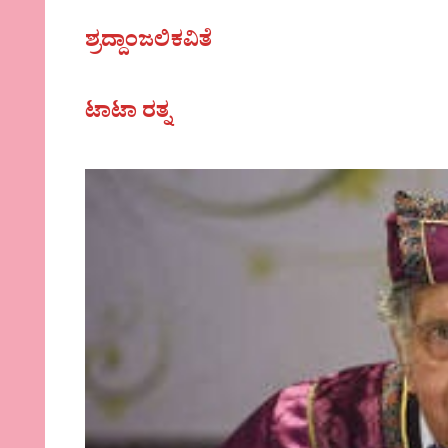
ಶ್ರದ್ದಾಂಜಲಿಕವಿತೆ
ಟಾಟಾ ರತ್ನ