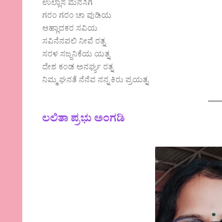
ಉಲ್ಲಾಸ ಮನಸಿಗೆ
ಗರಂ ಗರಂ ಚಾ ಪುಡಿಯ
ಆಹ್ಲಾದಕರ ಸವಿಯ
ಸವಿನೆನಪಲಿ ನೀವೆ ರತ್ನ
ಸರಳ ಸಜ್ಜನಿಕೆಯ ಯತ್ನ
ದೇಶ ಕಂಡ ಅನರ್ಘ್ಯ ರತ್ನ
ನಿಮ್ಮ ಘನತೆ ನೆನೆವ ನನ್ನ ಕಿರು ಪ್ರಯತ್ನ.
ಲಲಿತಾ ಪ್ರಭು ಅಂಗಡಿ