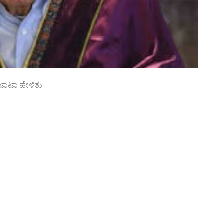
 ಟಾಟಾ ಹೇಳಿತು