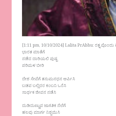
[1:11 pm, 10/10/2024] Lalita PrAbhu: ರತ್ನ ವೊಂದು
ಭಾರತ ಮಾತೆಗೆ
ನಡೆದ ದಾರಿಯಲಿ ಪುಷ್ಪ
ಪರಿಮಳ ಬೀರಿ
ದೇಶ ಸೇವೆಗೆ ತನುಮನಧನ ಅರ್ಪಿಸಿ
ಬಡವ ಬಲ್ಲಿದರ ಕಂಬನಿ ಒರೆಸಿ
ಸಾರ್ಥಕ ಜೀವನ ನಡೆಸಿ
ದುಡಿದುಣ್ಣುವ ಜಾಗತಿಕ ನೆಲೆಗೆ
ಹಲವು ಮಾರ್ಗ ನಿಶ್ಚಯಿಸಿ