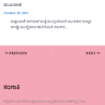
ಮುಖವಾಡ
October 20, 2019
ದಾಕ್ಷಾಯಣಿ ನಾಗರಾಜ್ ಮತ್ತೆ ಮುಸ್ಸಂಜೆಯಲಿ ಮುಸುಕಿನ ಗುದ್ದಾಟ
ಆಗಷ್ಟೇ ಮುದ್ದೆಯಾದ ಹಾಸಿಗೆಯಲಿ ನಲುಗಿದ…
PREVIOUS
NEXT
ಸಂಗಾತಿ
ಕನ್ನಡದ ಓದುಗರಿಗೆ ಉತ್ತಮವಾದ ಎಲ್ಲ ಪ್ರಕಾರದ ಬರಹಳನ್ನು ಓದಲು