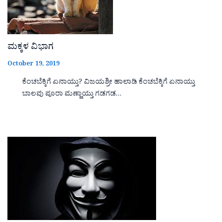
ಮಕ್ಕಳ ವಿಭಾಗ
October 19, 2019
ಕೆಂಚಬೆಕ್ಕಿಗೆ ಏನಾಯ್ತು? ವಿಜಯಶ್ರೀ ಹಾಲಾಡಿ ಕೆಂಚಬೆಕ್ಕಿಗೆ ಏನಾಯ್ತು
ಬಾಲವು ಪೂರಾ ಮಣ್ಣಾಯ್ತು ಗಡಗಡ…