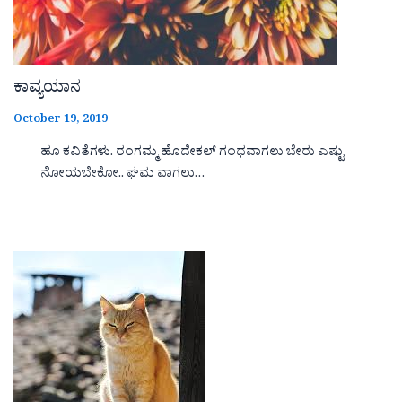
ಕಾವ್ಯಯಾನ
October 19, 2019
ಹೂ ಕವಿತೆಗಳು. ರಂಗಮ್ಮ ಹೊದೇಕಲ್ ಗಂಧವಾಗಲು ಬೇರು ಎಷ್ಟು
ನೋಯಬೇಕೋ.. ಘಮ ವಾಗಲು…