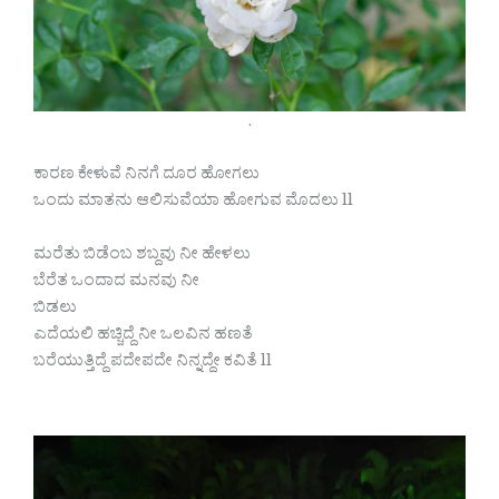
.
ಕಾರಣ ಕೇಳುವೆ ನಿನಗೆ ದೂರ ಹೋಗಲು
ಒಂದು ಮಾತನು ಆಲಿಸುವೆಯಾ ಹೋಗುವ ಮೊದಲು ll
ಮರೆತು ಬಿಡೆಂಬ ಶಬ್ದವು ನೀ ಹೇಳಲು
ಬೆರೆತ ಒಂದಾದ ಮನವು ನೀ
ಬಿಡಲು
ಎದೆಯಲಿ ಹಚ್ಚಿದ್ದೆ ನೀ ಒಲವಿನ ಹಣತೆ
ಬರೆಯುತ್ತಿದ್ದೆ ಪದೇಪದೇ ನಿನ್ನದ್ದೇ ಕವಿತೆ ll