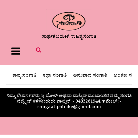
ಸಾರ್ಥಕ ಬದುಕಿಗೆ ಸಾಹಿತ್ಯ ಸಂಗಾತಿ
Menu
ಕಾವ್ಯ ಸಂಗಾತಿ
ಕಥಾ ಸಂಗಾತಿ
ಅನುವಾದ ಸಂಗಾತಿ
ಅಂಕಣ ಸಂಗಾ
ನಿಮ್ಮ ಲೇಖನಗಳನ್ನು ಇ-ಮೇಲ್ ಅಥವಾ ವಾಟ್ಸಪ್ ಮುಖಾಂತರ ನಮ್ಮ ಸಂಗತಿ
ವೆಬ್ಸೈಟ್ ಕಳಿಸಬಹುದು ವಾಟ್ಸಪ್‌ :- 9483261944, ಇಮೇಲ್ :-
sangaatipatrike@gmail.com