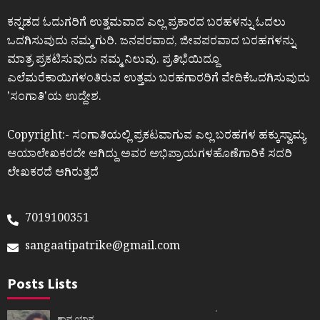
ಕನ್ನಡದ ಓದುಗರಿಗೆ ಉತ್ತಮವಾದ ಎಲ್ಲ ಪ್ರಕಾರದ ಬರಹಳನ್ನು ಓದಲು
ಒದಗಿಸುವುದು ನಮ್ಮ ಗುರಿ. ಜನಪರವಾದ, ಜೀವಪರವಾದ ಬರಹಗಳನ್ನು
ಮಾತ್ರ ಪ್ರಕಟಿಸುವುದು ನಮ್ಮ ನಿಲುವು. ಪ್ರತಿಭೆಯಿದ್ದೂ
ಎಲೆಮರೆಕಾಯಿಗಳಂತಿರುವ ಉತ್ತಮ ಬರಹಗಾರರಿಗೆ ವೇದಿಕೆಒದಗಿಸುವುದು
ʼಸಂಗಾತಿʼಯ ಉದ್ದೇಶ.
Copyright:- ಸಂಗಾತಿಯಲ್ಲಿ ಪ್ರಕಟವಾಗುವ ಎಲ್ಲ ಬರಹಗಳ ಹಕ್ಕುಸ್ವಾಮ್ಯ
ಆಯಾಲೇಖಕರದೇ ಆಗಿದ್ದು ಅವರ ಅಭಿಪ್ರಾಯಗಳಹೊಣೆಗಾರಿಕೆ ಸದರಿ
ಲೇಖಕರದೆ ಆಗಿರುತ್ತದೆ
7019100351
sangaatipatrike@gmail.com
Posts Lists