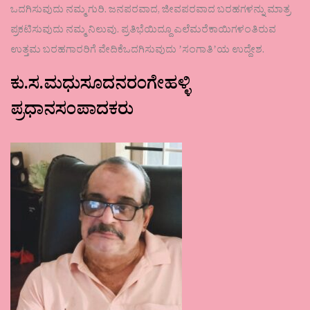
ಒದಗಿಸುವುದು ನಮ್ಮ ಗುರಿ. ಜನಪರವಾದ, ಜೀವಪರವಾದ ಬರಹಗಳನ್ನು ಮಾತ್ರ
ಪ್ರಕಟಿಸುವುದು ನಮ್ಮ ನಿಲುವು. ಪ್ರತಿಭೆಯಿದ್ದೂ ಎಲೆಮರೆಕಾಯಿಗಳಂತಿರುವ
ಉತ್ತಮ ಬರಹಗಾರರಿಗೆ ವೇದಿಕೆಒದಗಿಸುವುದು ʼಸಂಗಾತಿʼಯ ಉದ್ದೇಶ.
ಕು.ಸ.ಮಧುಸೂದನರಂಗೇಹಳ್ಳಿ
ಪ್ರಧಾನಸಂಪಾದಕರು