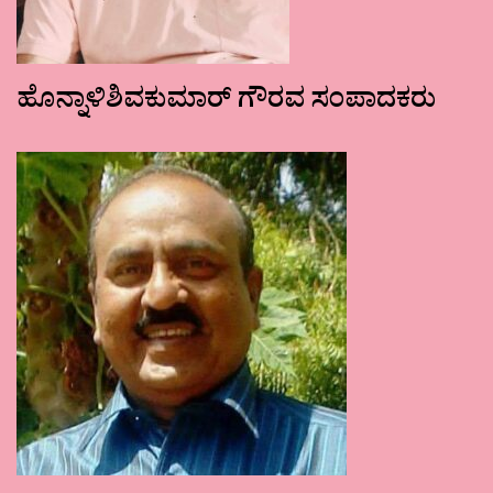
ಹೊನ್ನಾಳಿಶಿವಕುಮಾರ್ ಗೌರವ ಸಂಪಾದಕರು