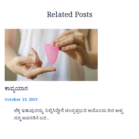
Related Posts
ಕಾವ್ಯಯಾನ
October 19, 2019
ಲೆಕ್ಕ ಇಡುವುದನ್ನು ನಿಲ್ಲಿಸಿದ್ದೇನೆ ಚಂದ್ರಪ್ರಭ.ಬಿ ಅದೊಂದು ದಿನ ಅಪ್ಪ
ನನ್ನ ಅವಸರಿಸಿ ಬರ…