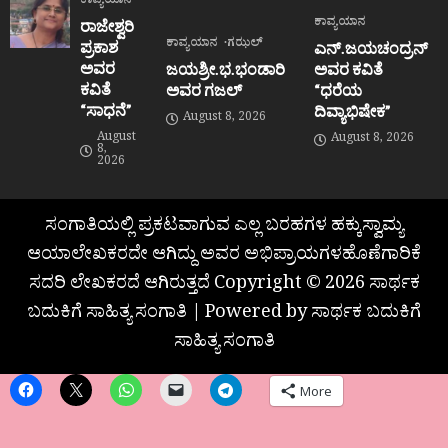
ಕಾವ್ಯಯಾನ
ಕಾವ್ಯಯಾನ
ರಾಜೇಶ್ವರಿ
ಕಾವ್ಯಯಾನ
ಗಝಲ್
ಪ್ರಕಾಶ
ಎನ್.ಜಯಚಂದ್ರನ್
ಅವರ
ಜಯಶ್ರೀ.ಭ.ಭಂಡಾರಿ
ಅವರ ಕವಿತೆ
ಕವಿತೆ
ಅವರ ಗಜಲ್
“ಧರೆಯ
“ಸಾಧನೆ”
ದಿವ್ಯಾಭಿಷೇಕ”
August 8, 2026
August
August 8, 2026
8,
2026
ಸಂಗಾತಿಯಲ್ಲಿ ಪ್ರಕಟವಾಗುವ ಎಲ್ಲ ಬರಹಗಳ ಹಕ್ಕುಸ್ವಾಮ್ಯ
ಆಯಾಲೇಖಕರದೇ ಆಗಿದ್ದು ಅವರ ಅಭಿಪ್ರಾಯಗಳಹೊಣೆಗಾರಿಕೆ
ಸದರಿ ಲೇಖಕರದೆ ಆಗಿರುತ್ತದೆ Copyright © 2026 ಸಾರ್ಥಕ
ಬದುಕಿಗೆ ಸಾಹಿತ್ಯ ಸಂಗಾತಿ | Powered by ಸಾರ್ಥಕ ಬದುಕಿಗೆ
ಸಾಹಿತ್ಯ ಸಂಗಾತಿ
More