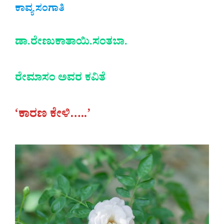
ಕಾವ್ಯ ಸಂಗಾತಿ
ಡಾ.ರೇಣುಕಾತಾಯಿ.ಸಂತಬಾ.
ರೇಮಾಸಂ ಅವರ ಕವಿತೆ
‘ಕಾರಣ ಕೇಳಿ…..’