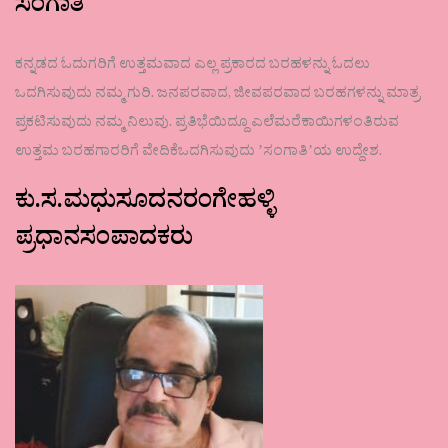
ಸಂಗಾತಿ
ಕನ್ನಡದ ಓದುಗರಿಗೆ ಉತ್ತಮವಾದ ಎಲ್ಲ ಪ್ರಕಾರದ ಬರಹಳನ್ನು ಓದಲು
ಒದಗಿಸುವುದು ನಮ್ಮ ಗುರಿ. ಜನಪರವಾದ, ಜೀವಪರವಾದ ಬರಹಗಳನ್ನು ಮಾತ್ರ
ಪ್ರಕಟಿಸುವುದು ನಮ್ಮ ನಿಲುವು. ಪ್ರತಿಭೆಯಿದ್ದೂ ಎಲೆಮರೆಕಾಯಿಗಳಂತಿರುವ
ಉತ್ತಮ ಬರಹಗಾರರಿಗೆ ವೇದಿಕೆಒದಗಿಸುವುದು ʼಸಂಗಾತಿʼಯ ಉದ್ದೇಶ.
ಕು.ಸ.ಮಧುಸೂದನರಂಗೇಹಳ್ಳಿ
ಪ್ರಧಾನಸಂಪಾದಕರು