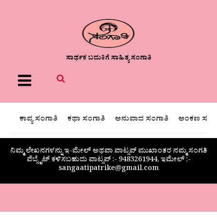
ಸಾರ್ಥಕ ಬದುಕಿಗೆ ಸಾಹಿತ್ಯ ಸಂಗಾತಿ
Menu
ಕಾವ್ಯ ಸಂಗಾತಿ
ಕಥಾ ಸಂಗಾತಿ
ಅನುವಾದ ಸಂಗಾತಿ
ಅಂಕಣ ಸಂಗಾ
ನಿಮ್ಮ ಲೇಖನಗಳನ್ನು ಇ-ಮೇಲ್ ಅಥವಾ ವಾಟ್ಸಪ್ ಮುಖಾಂತರ ನಮ್ಮ ಸಂಗತಿ
ವೆಬ್ಸೈಟ್ ಕಳಿಸಬಹುದು ವಾಟ್ಸಪ್‌ :- 9483261944, ಇಮೇಲ್ :-
sangaatipatrike@gmail.com