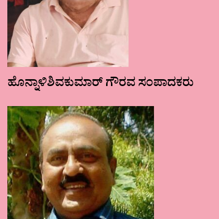
ಹೊನ್ನಾಳಿಶಿವಕುಮಾರ್ ಗೌರವ ಸಂಪಾದಕರು