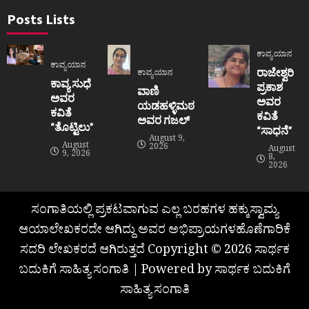
Posts Lists
ಕಾವ್ಯಯಾನ
ಕಾವ್ಯಯಾನ
ರಾಜೇಶ್ವರಿ
ಕಾವ್ಯಯಾನ
ಕಾವ್ಯ ಸುಧೆ
ಪ್ರಕಾಶ
ವಾಣಿ
ಅವರ
ಅವರ
ಯಡಹಳ್ಳಿಮಠ
ಕವಿತೆ
ಕವಿತೆ
ಅವರ ಗಜಲ್
“ತೊಟ್ಟಿಲು”
“ಸಾಧನೆ”
August 9,
August
2026
August
9, 2026
8,
2026
ಸಂಗಾತಿಯಲ್ಲಿ ಪ್ರಕಟವಾಗುವ ಎಲ್ಲ ಬರಹಗಳ ಹಕ್ಕುಸ್ವಾಮ್ಯ
ಆಯಾಲೇಖಕರದೇ ಆಗಿದ್ದು ಅವರ ಅಭಿಪ್ರಾಯಗಳಹೊಣೆಗಾರಿಕೆ
ಸದರಿ ಲೇಖಕರದೆ ಆಗಿರುತ್ತದೆ Copyright © 2026 ಸಾರ್ಥಕ
ಬದುಕಿಗೆ ಸಾಹಿತ್ಯ ಸಂಗಾತಿ | Powered by ಸಾರ್ಥಕ ಬದುಕಿಗೆ
ಸಾಹಿತ್ಯ ಸಂಗಾತಿ