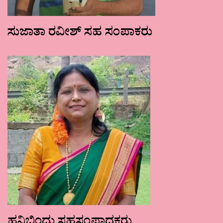
ಸುಜಾತಾ ರವೀಶ್ ಸಹ ಸಂಪಾಕರು