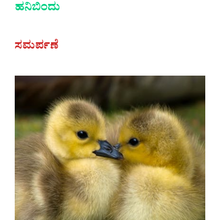
ಹನಿಬಿಂದು
ಸಮರ್ಪಣೆ