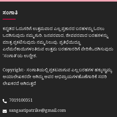
ಸಂಗಾತಿ
ಕನ್ನಡದ ಓದುಗರಿಗೆ ಉತ್ತಮವಾದ ಎಲ್ಲ ಪ್ರಕಾರದ ಬರಹಳನ್ನು ಓದಲು
ಒದಗಿಸುವುದು ನಮ್ಮ ಗುರಿ. ಜನಪರವಾದ, ಜೀವಪರವಾದ ಬರಹಗಳನ್ನು
ಮಾತ್ರ ಪ್ರಕಟಿಸುವುದು ನಮ್ಮ ನಿಲುವು. ಪ್ರತಿಭೆಯಿದ್ದೂ
ಎಲೆಮರೆಕಾಯಿಗಳಂತಿರುವ ಉತ್ತಮ ಬರಹಗಾರರಿಗೆ ವೇದಿಕೆಒದಗಿಸುವುದು
ʼಸಂಗಾತಿʼಯ ಉದ್ದೇಶ.
Copyright:- ಸಂಗಾತಿಯಲ್ಲಿ ಪ್ರಕಟವಾಗುವ ಎಲ್ಲ ಬರಹಗಳ ಹಕ್ಕುಸ್ವಾಮ್ಯ
ಆಯಾಲೇಖಕರದೇ ಆಗಿದ್ದು ಅವರ ಅಭಿಪ್ರಾಯಗಳಹೊಣೆಗಾರಿಕೆ ಸದರಿ
ಲೇಖಕರದೆ ಆಗಿರುತ್ತದೆ
7019100351
sangaatipatrike@gmail.com