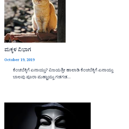
ಮಕ್ಕಳ ವಿಭಾಗ
October 19, 2019
ಕೆಂಚಬೆಕ್ಕಿಗೆ ಏನಾಯ್ತು? ವಿಜಯಶ್ರೀ ಹಾಲಾಡಿ ಕೆಂಚಬೆಕ್ಕಿಗೆ ಏನಾಯ್ತು
ಬಾಲವು ಪೂರಾ ಮಣ್ಣಾಯ್ತು ಗಡಗಡ…