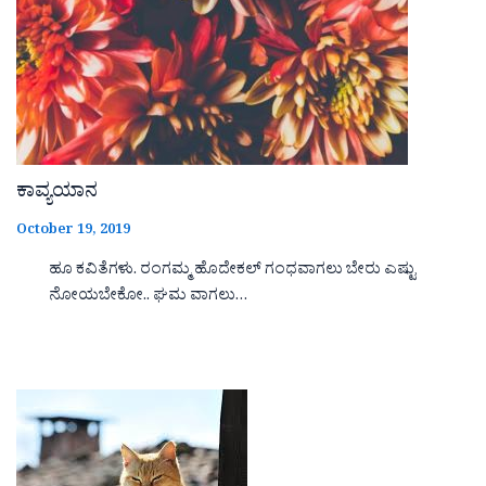
ಕಾವ್ಯಯಾನ
October 19, 2019
ಹೂ ಕವಿತೆಗಳು. ರಂಗಮ್ಮ ಹೊದೇಕಲ್ ಗಂಧವಾಗಲು ಬೇರು ಎಷ್ಟು
ನೋಯಬೇಕೋ.. ಘಮ ವಾಗಲು…