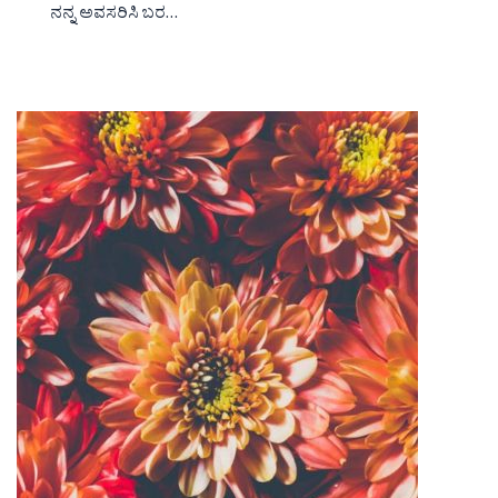
ನನ್ನ ಅವಸರಿಸಿ ಬರ…