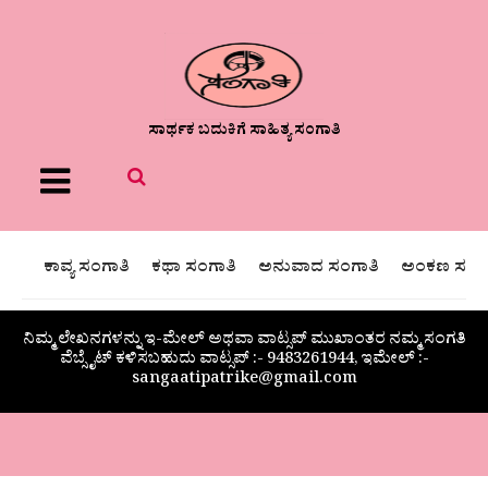
ಸಾರ್ಥಕ ಬದುಕಿಗೆ ಸಾಹಿತ್ಯ ಸಂಗಾತಿ
Menu
ಕಾವ್ಯ ಸಂಗಾತಿ
ಕಥಾ ಸಂಗಾತಿ
ಅನುವಾದ ಸಂಗಾತಿ
ಅಂಕಣ ಸಂಗಾ
ನಿಮ್ಮ ಲೇಖನಗಳನ್ನು ಇ-ಮೇಲ್ ಅಥವಾ ವಾಟ್ಸಪ್ ಮುಖಾಂತರ ನಮ್ಮ ಸಂಗತಿ
ವೆಬ್ಸೈಟ್ ಕಳಿಸಬಹುದು ವಾಟ್ಸಪ್‌ :- 9483261944, ಇಮೇಲ್ :-
sangaatipatrike@gmail.com