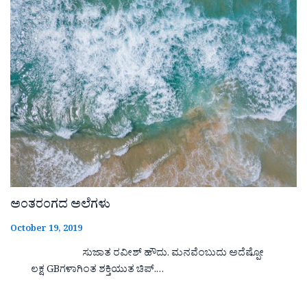
ಅಂತರಂಗದ ಅಲೆಗಳು
October 19, 2019
ಸುಜಾತ ರವೀಶ್ ಹೌದು. ಮನವೆಂಬುದು ಅದೆಷ್ಪೋ
ಲಕ್ಷ GBಗಳಾಗಿಂತ ಶಕ್ತಿಯುತ ಚಿಪ್.…