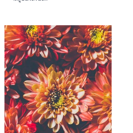
ನನ್ನ ಅವಸರಿಸಿ ಬರ…