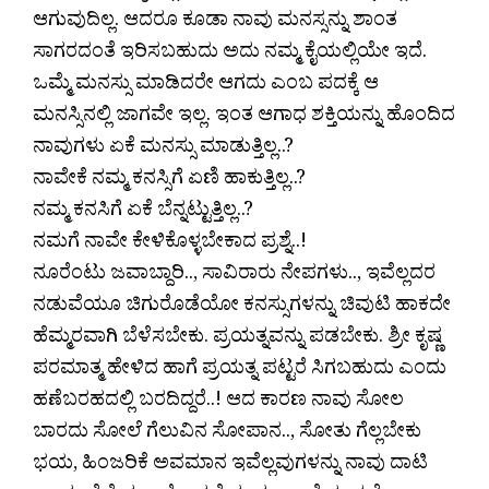
ಆಗುವುದಿಲ್ಲ. ಆದರೂ ಕೂಡಾ ನಾವು ಮನಸ್ಸನ್ನು ಶಾಂತ
ಸಾಗರದಂತೆ ಇರಿಸಬಹುದು ಅದು ನಮ್ಮ ಕೈಯಲ್ಲಿಯೇ ಇದೆ.
ಒಮ್ಮೆ ಮನಸ್ಸು ಮಾಡಿದರೇ ಆಗದು ಎಂಬ ಪದಕ್ಕೆ ಆ
ಮನಸ್ಸಿನಲ್ಲಿ ಜಾಗವೇ ಇಲ್ಲ. ಇಂತ ಆಗಾಧ ಶಕ್ತಿಯನ್ನು ಹೊಂದಿದ
ನಾವುಗಳು ಏಕೆ ಮನಸ್ಸು ಮಾಡುತ್ತಿಲ್ಲ..?
ನಾವೇಕೆ ನಮ್ಮ ಕನಸ್ಸಿಗೆ ಏಣಿ ಹಾಕುತ್ತಿಲ್ಲ..?
ನಮ್ಮ ಕನಸಿಗೆ ಏಕೆ ಬೆನ್ನಟ್ಟುತ್ತಿಲ್ಲ..?
ನಮಗೆ ನಾವೇ ಕೇಳಿಕೊಳ್ಳಬೇಕಾದ ಪ್ರಶ್ನೆ..!
ನೂರೆಂಟು ಜವಾಬ್ದಾರಿ.., ಸಾವಿರಾರು ನೇಪಗಳು.., ಇವೆಲ್ಲದರ
ನಡುವೆಯೂ ಚಿಗುರೊಡೆಯೋ ಕನಸ್ಸುಗಳನ್ನು ಚಿವುಟಿ ಹಾಕದೇ
ಹೆಮ್ಮರವಾಗಿ ಬೆಳೆಸಬೇಕು. ಪ್ರಯತ್ನವನ್ನು ಪಡಬೇಕು. ಶ್ರೀ ಕೃಷ್ಣ
ಪರಮಾತ್ಮ ಹೇಳಿದ ಹಾಗೆ ಪ್ರಯತ್ನ ಪಟ್ಟರೆ ಸಿಗಬಹುದು ಎಂದು
ಹಣೆಬರಹದಲ್ಲಿ ಬರದಿದ್ದರೆ..! ಆದ ಕಾರಣ ನಾವು ಸೋಲ
ಬಾರದು ಸೋಲೆ ಗೆಲುವಿನ ಸೋಪಾನ.., ಸೋತು ಗೆಲ್ಲಬೇಕು
ಭಯ, ಹಿಂಜರಿಕೆ ಅವಮಾನ ಇವೆಲ್ಲವುಗಳನ್ನು ನಾವು ದಾಟಿ