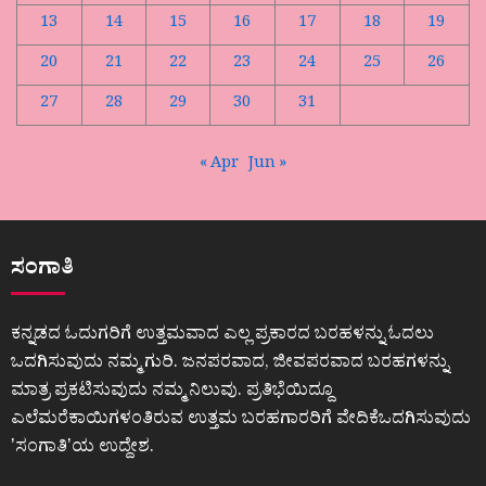
13
14
15
16
17
18
19
20
21
22
23
24
25
26
27
28
29
30
31
« Apr
Jun »
ಸಂಗಾತಿ
ಕನ್ನಡದ ಓದುಗರಿಗೆ ಉತ್ತಮವಾದ ಎಲ್ಲ ಪ್ರಕಾರದ ಬರಹಳನ್ನು ಓದಲು
ಒದಗಿಸುವುದು ನಮ್ಮ ಗುರಿ. ಜನಪರವಾದ, ಜೀವಪರವಾದ ಬರಹಗಳನ್ನು
ಮಾತ್ರ ಪ್ರಕಟಿಸುವುದು ನಮ್ಮ ನಿಲುವು. ಪ್ರತಿಭೆಯಿದ್ದೂ
ಎಲೆಮರೆಕಾಯಿಗಳಂತಿರುವ ಉತ್ತಮ ಬರಹಗಾರರಿಗೆ ವೇದಿಕೆಒದಗಿಸುವುದು
ʼಸಂಗಾತಿʼಯ ಉದ್ದೇಶ.