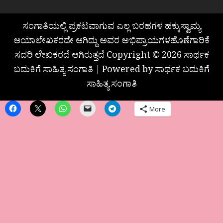
ಸಂಗಾತಿಯಲ್ಲಿ ಪ್ರಕಟವಾಗುವ ಎಲ್ಲ ಬರಹಗಳ ಹಕ್ಕುಸ್ವಾಮ್ಯ
ಆಯಾಲೇಖಕರದೇ ಆಗಿದ್ದು ಅವರ ಅಭಿಪ್ರಾಯಗಳಹೊಣೆಗಾರಿಕೆ
ಸದರಿ ಲೇಖಕರದೆ ಆಗಿರುತ್ತದೆ Copyright © 2026 ಸಾರ್ಥಕ
ಬದುಕಿಗೆ ಸಾಹಿತ್ಯ ಸಂಗಾತಿ | Powered by ಸಾರ್ಥಕ ಬದುಕಿಗೆ
ಸಾಹಿತ್ಯ ಸಂಗಾತಿ
More