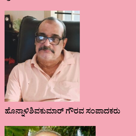
ಹೊನ್ನಾಳಿಶಿವಕುಮಾರ್ ಗೌರವ ಸಂಪಾದಕರು