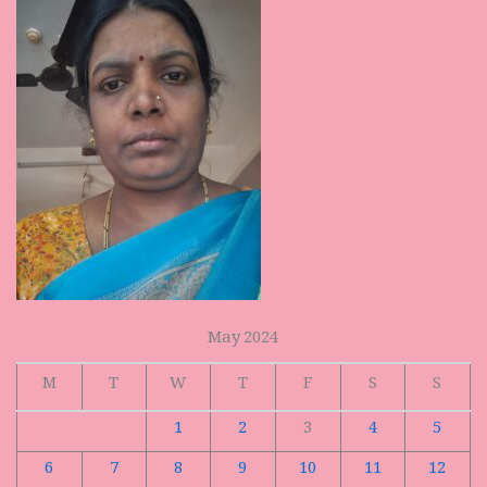
May 2024
M
T
W
T
F
S
S
1
2
3
4
5
6
7
8
9
10
11
12