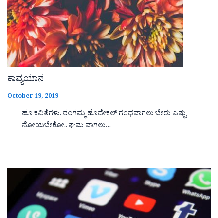
ಕಾವ್ಯಯಾನ
October 19, 2019
ಹೂ ಕವಿತೆಗಳು. ರಂಗಮ್ಮ ಹೊದೇಕಲ್ ಗಂಧವಾಗಲು ಬೇರು ಎಷ್ಟು
ನೋಯಬೇಕೋ.. ಘಮ ವಾಗಲು…