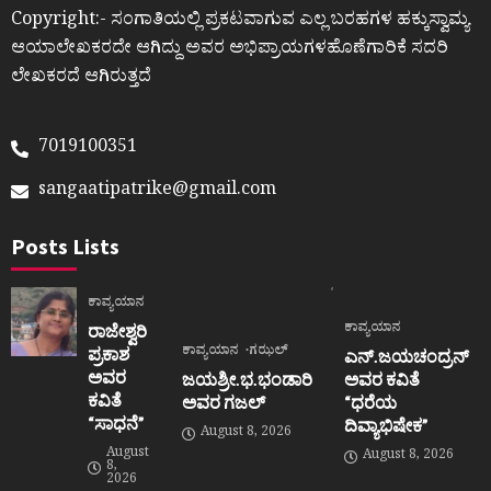
Copyright:- ಸಂಗಾತಿಯಲ್ಲಿ ಪ್ರಕಟವಾಗುವ ಎಲ್ಲ ಬರಹಗಳ ಹಕ್ಕುಸ್ವಾಮ್ಯ
ಆಯಾಲೇಖಕರದೇ ಆಗಿದ್ದು ಅವರ ಅಭಿಪ್ರಾಯಗಳಹೊಣೆಗಾರಿಕೆ ಸದರಿ
ಲೇಖಕರದೆ ಆಗಿರುತ್ತದೆ
7019100351
sangaatipatrike@gmail.com
Posts Lists
ಕಾವ್ಯಯಾನ
ಕಾವ್ಯಯಾನ
ರಾಜೇಶ್ವರಿ
ಕಾವ್ಯಯಾನ
ಗಝಲ್
ಪ್ರಕಾಶ
ಎನ್.ಜಯಚಂದ್ರನ್
ಅವರ
ಜಯಶ್ರೀ.ಭ.ಭಂಡಾರಿ
ಅವರ ಕವಿತೆ
ಕವಿತೆ
ಅವರ ಗಜಲ್
“ಧರೆಯ
“ಸಾಧನೆ”
ದಿವ್ಯಾಭಿಷೇಕ”
August 8, 2026
August
August 8, 2026
8,
2026