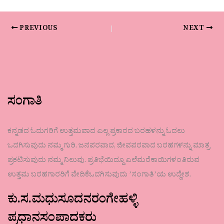
PREVIOUS
NEXT
ಸಂಗಾತಿ
ಕನ್ನಡದ ಓದುಗರಿಗೆ ಉತ್ತಮವಾದ ಎಲ್ಲ ಪ್ರಕಾರದ ಬರಹಳನ್ನು ಓದಲು
ಒದಗಿಸುವುದು ನಮ್ಮ ಗುರಿ. ಜನಪರವಾದ, ಜೀವಪರವಾದ ಬರಹಗಳನ್ನು ಮಾತ್ರ
ಪ್ರಕಟಿಸುವುದು ನಮ್ಮ ನಿಲುವು. ಪ್ರತಿಭೆಯಿದ್ದೂ ಎಲೆಮರೆಕಾಯಿಗಳಂತಿರುವ
ಉತ್ತಮ ಬರಹಗಾರರಿಗೆ ವೇದಿಕೆಒದಗಿಸುವುದು ʼಸಂಗಾತಿʼಯ ಉದ್ದೇಶ.
ಕು.ಸ.ಮಧುಸೂದನರಂಗೇಹಳ್ಳಿ
ಪ್ರಧಾನಸಂಪಾದಕರು