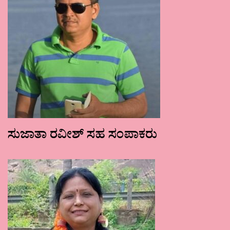
ಸುಜಾತಾ ರವೀಶ್ ಸಹ ಸಂಪಾಕರು