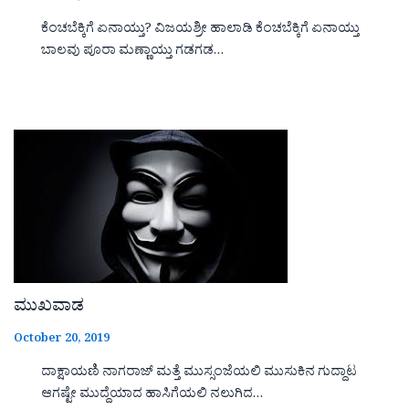
ಕೆಂಚಬೆಕ್ಕಿಗೆ ಏನಾಯ್ತು? ವಿಜಯಶ್ರೀ ಹಾಲಾಡಿ ಕೆಂಚಬೆಕ್ಕಿಗೆ ಏನಾಯ್ತು
ಬಾಲವು ಪೂರಾ ಮಣ್ಣಾಯ್ತು ಗಡಗಡ…
ಮುಖವಾಡ
October 20, 2019
ದಾಕ್ಷಾಯಣಿ ನಾಗರಾಜ್ ಮತ್ತೆ ಮುಸ್ಸಂಜೆಯಲಿ ಮುಸುಕಿನ ಗುದ್ದಾಟ
ಆಗಷ್ಟೇ ಮುದ್ದೆಯಾದ ಹಾಸಿಗೆಯಲಿ ನಲುಗಿದ…