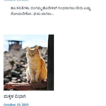
October 19, 2019
ಹೂ ಕವಿತೆಗಳು. ರಂಗಮ್ಮ ಹೊದೇಕಲ್ ಗಂಧವಾಗಲು ಬೇರು ಎಷ್ಟು
ನೋಯಬೇಕೋ.. ಘಮ ವಾಗಲು…
ಮಕ್ಕಳ ವಿಭಾಗ
October 19, 2019