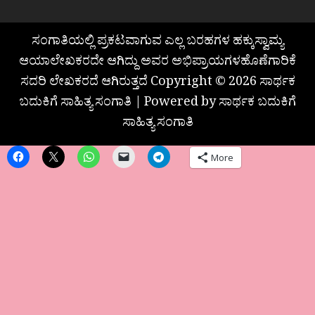
ಸಂಗಾತಿಯಲ್ಲಿ ಪ್ರಕಟವಾಗುವ ಎಲ್ಲ ಬರಹಗಳ ಹಕ್ಕುಸ್ವಾಮ್ಯ
ಆಯಾಲೇಖಕರದೇ ಆಗಿದ್ದು ಅವರ ಅಭಿಪ್ರಾಯಗಳಹೊಣೆಗಾರಿಕೆ
ಸದರಿ ಲೇಖಕರದೆ ಆಗಿರುತ್ತದೆ Copyright © 2026 ಸಾರ್ಥಕ
ಬದುಕಿಗೆ ಸಾಹಿತ್ಯ ಸಂಗಾತಿ | Powered by ಸಾರ್ಥಕ ಬದುಕಿಗೆ
ಸಾಹಿತ್ಯ ಸಂಗಾತಿ
More