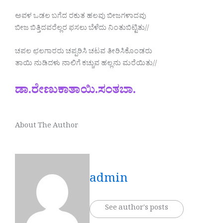
ಅವಳ ಒಡಲ ಬಗೆದ ರಕುತ ಹಲವು ಬೀಜಗಳಾದವು
ಬೀಜ ಬಿತ್ತಿದವರೆಲ್ಲರ ಫಸಲು ಬೆಳೆದು ನಿಂತುಬಿಟ್ಟಿತು//
ಚಪಲ ಛಲಗಾರರು ಚಪ್ಪರಿಸಿ ಚಟವ ತೀರಿಸಿಕೊಂಡರು
ತಾಯಿ ನುಡಿದಳು ನಾಲಿಗೆ ಕಚ್ಚುವ ಹಲ್ಲನು ಮರೆಯಿತು//
ಡಾ.ರೇಣುಕಾತಾಯಿ.ಸಂತಬಾ.
About The Author
admin
See author's posts