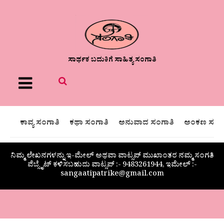
ಸಾರ್ಥಕ ಬದುಕಿಗೆ ಸಾಹಿತ್ಯ ಸಂಗಾತಿ
Menu
ಕಾವ್ಯ ಸಂಗಾತಿ
ಕಥಾ ಸಂಗಾತಿ
ಅನುವಾದ ಸಂಗಾತಿ
ಅಂಕಣ ಸಂಗಾ
ನಿಮ್ಮ ಲೇಖನಗಳನ್ನು ಇ-ಮೇಲ್ ಅಥವಾ ವಾಟ್ಸಪ್ ಮುಖಾಂತರ ನಮ್ಮ ಸಂಗತಿ
ವೆಬ್ಸೈಟ್ ಕಳಿಸಬಹುದು ವಾಟ್ಸಪ್‌ :- 9483261944, ಇಮೇಲ್ :-
sangaatipatrike@gmail.com