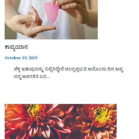
ಕಾವ್ಯಯಾನ
October 19, 2019
ಲೆಕ್ಕ ಇಡುವುದನ್ನು ನಿಲ್ಲಿಸಿದ್ದೇನೆ ಚಂದ್ರಪ್ರಭ.ಬಿ ಅದೊಂದು ದಿನ ಅಪ್ಪ
ನನ್ನ ಅವಸರಿಸಿ ಬರ…