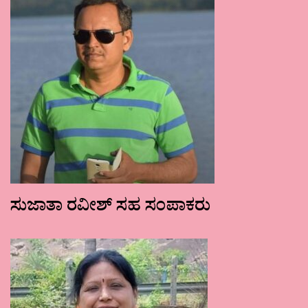
ಸುಜಾತಾ ರವೀಶ್ ಸಹ ಸಂಪಾಕರು