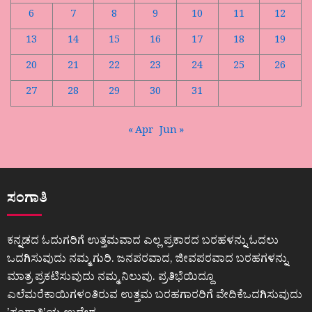
6
7
8
9
10
11
12
13
14
15
16
17
18
19
20
21
22
23
24
25
26
27
28
29
30
31
« Apr
Jun »
ಸಂಗಾತಿ
ಕನ್ನಡದ ಓದುಗರಿಗೆ ಉತ್ತಮವಾದ ಎಲ್ಲ ಪ್ರಕಾರದ ಬರಹಳನ್ನು ಓದಲು
ಒದಗಿಸುವುದು ನಮ್ಮ ಗುರಿ. ಜನಪರವಾದ, ಜೀವಪರವಾದ ಬರಹಗಳನ್ನು
ಮಾತ್ರ ಪ್ರಕಟಿಸುವುದು ನಮ್ಮ ನಿಲುವು. ಪ್ರತಿಭೆಯಿದ್ದೂ
ಎಲೆಮರೆಕಾಯಿಗಳಂತಿರುವ ಉತ್ತಮ ಬರಹಗಾರರಿಗೆ ವೇದಿಕೆಒದಗಿಸುವುದು