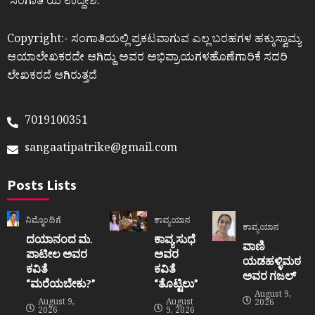
ʼಸಂಗಾತಿʼಯ ಉದ್ದೇಶ.
Copyright:- ಸಂಗಾತಿಯಲ್ಲಿ ಪ್ರಕಟವಾಗುವ ಎಲ್ಲ ಬರಹಗಳ ಹಕ್ಕುಸ್ವಾಮ್ಯ
ಆಯಾಲೇಖಕರದೇ ಆಗಿದ್ದು ಅವರ ಅಭಿಪ್ರಾಯಗಳಹೊಣೆಗಾರಿಕೆ ಸದರಿ
ಲೇಖಕರದೆ ಆಗಿರುತ್ತದೆ
7019100351
sangaatipatrike@gmail.com
Posts Lists
ನಿಮ್ಮೊಂದಿಗೆ
ಕಾವ್ಯಯಾನ
ಕಾವ್ಯಯಾನ
ದಯಾನಂದ ಮ.
ಕಾವ್ಯ ಸುಧೆ
ವಾಣಿ
ಪಾಟೀಲ ಅವರ
ಅವರ
ಯಡಹಳ್ಳಿಮಠ
ಕವಿತೆ
ಕವಿತೆ
ಅವರ ಗಜಲ್
“ಮರೆಯಬೇಕು?”
“ತೊಟ್ಟಿಲು”
August 9,
August 9,
August
2026
2026
9, 2026