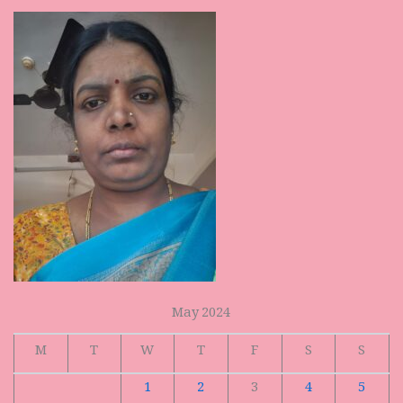
May 2024
M
T
W
T
F
S
S
1
2
3
4
5