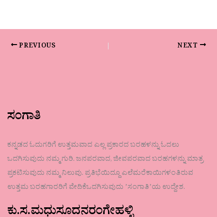
PREVIOUS
NEXT
ಸಂಗಾತಿ
ಕನ್ನಡದ ಓದುಗರಿಗೆ ಉತ್ತಮವಾದ ಎಲ್ಲ ಪ್ರಕಾರದ ಬರಹಳನ್ನು ಓದಲು
ಒದಗಿಸುವುದು ನಮ್ಮ ಗುರಿ. ಜನಪರವಾದ, ಜೀವಪರವಾದ ಬರಹಗಳನ್ನು ಮಾತ್ರ
ಪ್ರಕಟಿಸುವುದು ನಮ್ಮ ನಿಲುವು. ಪ್ರತಿಭೆಯಿದ್ದೂ ಎಲೆಮರೆಕಾಯಿಗಳಂತಿರುವ
ಉತ್ತಮ ಬರಹಗಾರರಿಗೆ ವೇದಿಕೆಒದಗಿಸುವುದು ʼಸಂಗಾತಿʼಯ ಉದ್ದೇಶ.
ಕು.ಸ.ಮಧುಸೂದನರಂಗೇಹಳ್ಳಿ