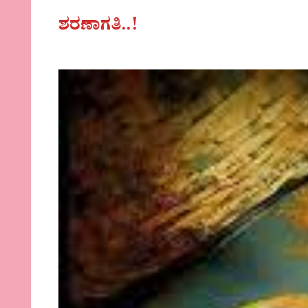
ಶರಣಾಗತಿ..!