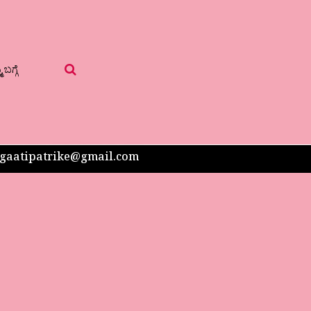
 ಬಗ್ಗೆ
 sangaatipatrike@gmail.com