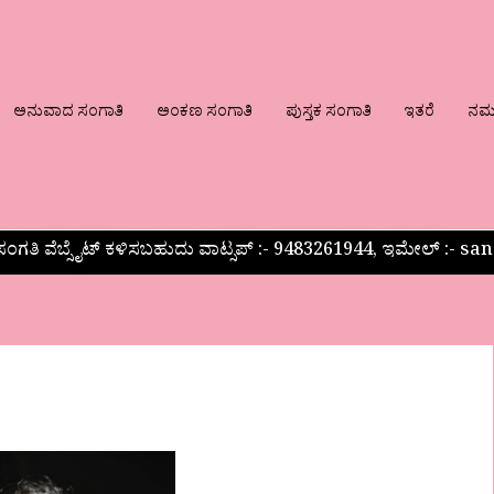
ಅನುವಾದ ಸಂಗಾತಿ
ಅಂಕಣ ಸಂಗಾತಿ
ಪುಸ್ತಕ ಸಂಗಾತಿ
ಇತರೆ
ನಮ್ಮ
ಂಗತಿ ವೆಬ್ಸೈಟ್ ಕಳಿಸಬಹುದು ವಾಟ್ಸಪ್‌ :- 9483261944, ಇಮೇಲ್ :-