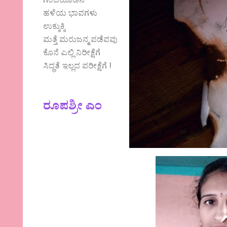
ಗಂಜಿಯೊಡನೆ
ಹಳೆಯ ಭಾವಗಳು
ಉಕ್ಕುಕ್ಕಿ
ಮತ್ತೆ ಮರುಜನ್ಮ ಪಡೆವವು
ಕೊನೆ ಎಲ್ಲಿ ನಿರೀಕ್ಷೆಗೆ
ಸಿದ್ಧತೆ ಇಲ್ಲದ ಪರೀಕ್ಷೆಗೆ !
ರೂಪಶ್ರೀ ಎಂ