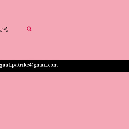
 ಬಗ್ಗೆ
 sangaatipatrike@gmail.com