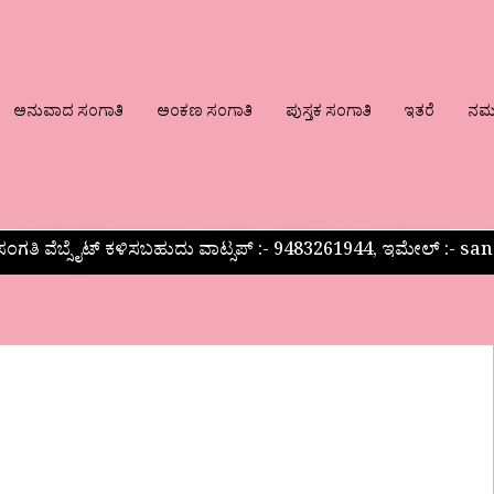
ಅನುವಾದ ಸಂಗಾತಿ
ಅಂಕಣ ಸಂಗಾತಿ
ಪುಸ್ತಕ ಸಂಗಾತಿ
ಇತರೆ
ನಮ್ಮ
ಂಗತಿ ವೆಬ್ಸೈಟ್ ಕಳಿಸಬಹುದು ವಾಟ್ಸಪ್‌ :- 9483261944, ಇಮೇಲ್ :-