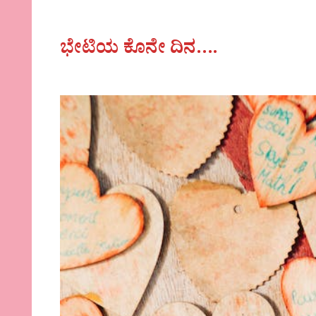
ಭೇಟಿಯ ಕೊನೇ ದಿನ….