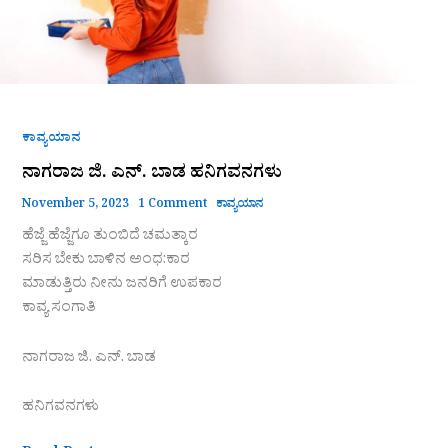
ಕಾವ್ಯಯಾನ
ನಾಗರಾಜ ಜಿ. ಎನ್. ಬಾಡ ಹನಿಗವನಗಳು
November 5, 2023
1 Comment
ಕಾವ್ಯಯಾನ
ಹೆಜ್ಜೆ ಹೆಜ್ಜೆಗೂ ತುಂಬಿದೆ ಚಮತ್ಕಾರ
ಸರಿಸ ಬೇಕು ಬಾಳಿನ ಅಂಧ:ಕಾರ
ಮಾಡುತ್ತಿರು ನೀನು ಜನರಿಗೆ ಉಪಕಾರ
ಕಾವ್ಯ ಸಂಗಾತಿ
ನಾಗರಾಜ ಜಿ. ಎನ್. ಬಾಡ
ಹನಿಗವನಗಳು