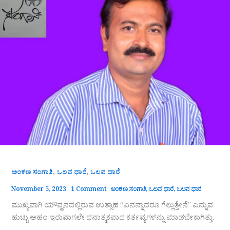
,
,
ಅಂಕಣ ಸಂಗಾತಿ
ಒಲವ ಧಾರೆ
ಒಲವ ಧಾರೆ
November 5, 2023
1 Comment
ಅಂಕಣ ಸಂಗಾತಿ
,
ಒಲವ ಧಾರೆ
,
ಒಲವ ಧಾರೆ
ಮುಖ್ಯವಾಗಿ ಯೌವ್ವನದಲ್ಲಿರುವ ಉತ್ಸಾಹ “ಏನನ್ನಾದರೂ ಗೆಲ್ಲುತ್ತೇನೆ” ಎನ್ನುವ
ಹುಚ್ಚು ಅಹಂ ಇರುವಾಗಲೇ ಧನಾತ್ಮಕವಾದ ಕರ್ತವ್ಯಗಳನ್ನು ಮಾಡಬೇಕಾಗಿತ್ತು.