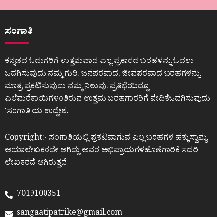
ಸಂಗಾತಿ
ಕನ್ನಡದ ಓದುಗರಿಗೆ ಉತ್ತಮವಾದ ಎಲ್ಲ ಪ್ರಕಾರದ ಬರಹಳನ್ನು ಓದಲು
ಒದಗಿಸುವುದು ನಮ್ಮ ಗುರಿ. ಜನಪರವಾದ, ಜೀವಪರವಾದ ಬರಹಗಳನ್ನು
ಮಾತ್ರ ಪ್ರಕಟಿಸುವುದು ನಮ್ಮ ನಿಲುವು. ಪ್ರತಿಭೆಯಿದ್ದೂ
ಎಲೆಮರೆಕಾಯಿಗಳಂತಿರುವ ಉತ್ತಮ ಬರಹಗಾರರಿಗೆ ವೇದಿಕೆಒದಗಿಸುವುದು
ʼಸಂಗಾತಿʼಯ ಉದ್ದೇಶ.
Copyright:- ಸಂಗಾತಿಯಲ್ಲಿ ಪ್ರಕಟವಾಗುವ ಎಲ್ಲ ಬರಹಗಳ ಹಕ್ಕುಸ್ವಾಮ್ಯ
ಆಯಾಲೇಖಕರದೇ ಆಗಿದ್ದು ಅವರ ಅಭಿಪ್ರಾಯಗಳಹೊಣೆಗಾರಿಕೆ ಸದರಿ
ಲೇಖಕರದೆ ಆಗಿರುತ್ತದೆ
7019100351
sangaatipatrike@gmail.com