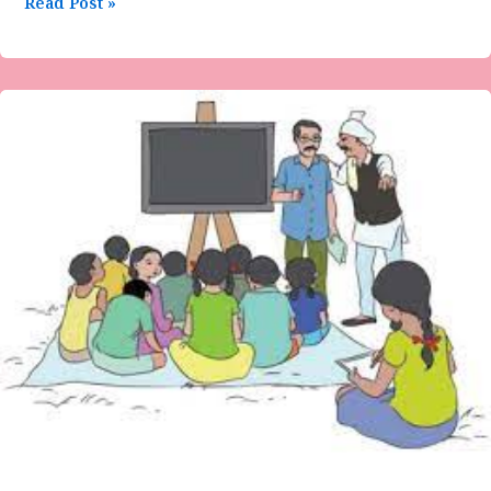
Read Post »
ಹಮೀದಾ
ಬೇಗಂ
ದೇಸಾಯಿ
ನನ್ನ
ಮಕ್ಕಳಿವರೇನಮ್ಮ
…