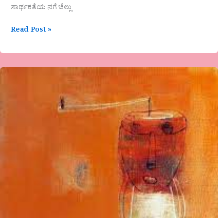
ಸಾರ್ಥಕತೆಯ ನಗೆ ಚೆಲ್ಲು
Read Post »
ಪ್ರೊ.
ಸಿದ್ದು
ಸಾವಳಸಂಗ
ಒಳ್ಳೆಯದು
ಮಾಡಿ
ಕೆಟ್ಟದ್ದು
ದೂಡಿ.