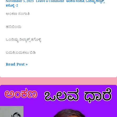
November 5, 2023
Leave a Comment
ಅಂಕಣ ಸಂಗಾತಿ
,
ಒಂದಿಷ್ಟು ರಿಲ್ಯಾಕ್ಸ್
ತಗೊಳ್ಳಿ -2
ಅಂಕಣ ಸಂಗಾತಿ
ಹನಿಬಿಂದು
ಒಂದಿಷ್ಟು ರಿಲ್ಯಾಕ್ಸ್ ತಗೊಳ್ಳಿ
ಬದುಕಿ,ಬದುಕಲು ಬಿಡಿ
Read Post »