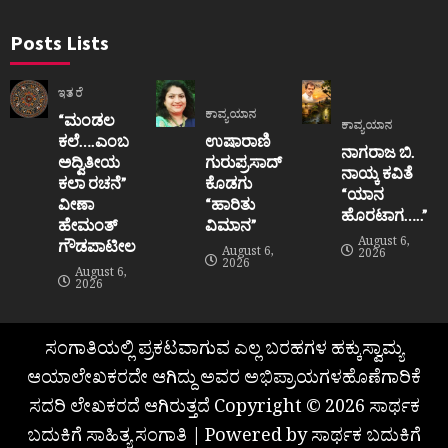
Posts Lists
ಇತರೆ
ಕಾವ್ಯಯಾನ
“ಮಂಡಲ
ಕಾವ್ಯಯಾನ
ಕಲೆ….ಎಂಬ
ಉಷಾರಾಣಿ
ನಾಗರಾಜ ಬಿ.
ಅದ್ವಿತೀಯ
ಗುರುಪ್ರಸಾದ್
ನಾಯ್ಕ ಕವಿತೆ
ಕಲಾ ರಚನೆ”‌
ಕೊಡಗು
“ಯಾನ
ವೀಣಾ
“ಹಾರಿತು
ಹೊರಟಾಗ…..”
ಹೇಮಂತ್‌
ವಿಮಾನ”
August 6,
ಗೌಡಪಾಟೀಲ
August 6,
2026
2026
August 6,
2026
ಸಂಗಾತಿಯಲ್ಲಿ ಪ್ರಕಟವಾಗುವ ಎಲ್ಲ ಬರಹಗಳ ಹಕ್ಕುಸ್ವಾಮ್ಯ
ಆಯಾಲೇಖಕರದೇ ಆಗಿದ್ದು ಅವರ ಅಭಿಪ್ರಾಯಗಳಹೊಣೆಗಾರಿಕೆ
ಸದರಿ ಲೇಖಕರದೆ ಆಗಿರುತ್ತದೆ Copyright © 2026 ಸಾರ್ಥಕ
ಬದುಕಿಗೆ ಸಾಹಿತ್ಯ ಸಂಗಾತಿ | Powered by ಸಾರ್ಥಕ ಬದುಕಿಗೆ