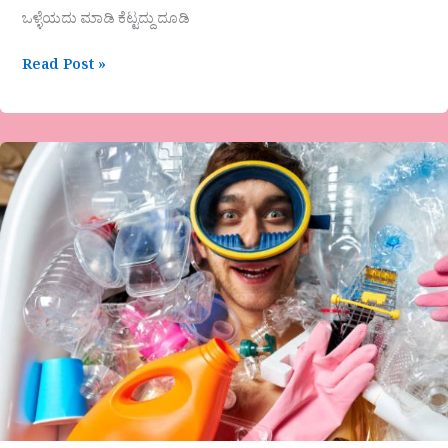
ಒಳ್ಳೆಯದು ಮಾಡಿ ಕೆಟ್ಟದ್ದು ದೂಡಿ
Read Post »
ಜೆ.ಎಲ್.ಲೀಲಾಮಹೇಶ್ವರ-
ಓ
ಮನಸೇ…..