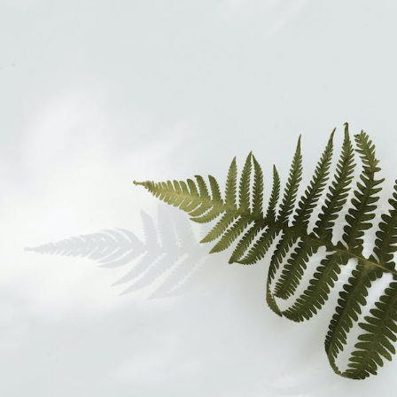
ಅನ್ನಪೂರ್ಣಾ
ಹಿರೇಮಠ-
ಸಾರ್ಥಕತೆಯ
ನಗೆ
ಚೆಲ್ಲು