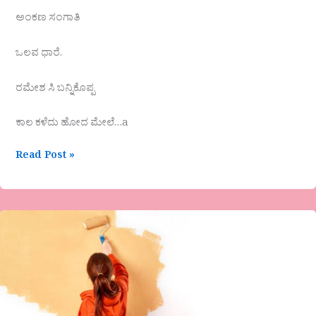
ಅಂಕಣ ಸಂಗಾತಿ
ಒಲವ ಧಾರೆ.
ರಮೇಶ ಸಿ ಬನ್ನಿಕೊಪ್ಪ
ಕಾಲ ಕಳೆದು ಹೋದ ಮೇಲೆ…a
Read Post »
ನಾಗರಾಜ
ಜಿ.
ಎನ್.
ಬಾಡ
ಹನಿಗವನಗಳು