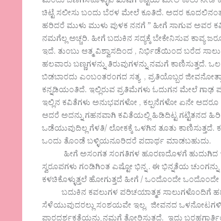
ಮಿಂದು ಒಣಗಿಸಿಕೊಳ್ಳುವ ಖುಷಿಗೆ ಕಟ್ಟೆಯ ಮೇಲೆ ಕಾಲು ನೀಡಿ ಕ
ಚಿಟ್ಟೆ ಸಲೀಸು ಬಂದು ಬೆರಳ ಮೇಲೆ ಕೂತಿದೆ. ಅದರ ಕೂದಲಿನ
ಹರಿದರೆ ಮುಳು ಮುಳು ಪುಳಕ ನನಗೆ ” ಹೀಗೆ ಸಾಗುವ ಅವರ 
ನಮಗೆಲ್ಲ ಅಚ್ಚರಿ. ಹೀಗೆ ಬದುಕಿನ ಸದ್ಯಕ್ಕೆ ಬೇಕೇನಿಸುವ ಕಾವ್ಯ ಜರೂರ
ಇದೆ. ತುಂಬು ಆತ್ಮ ವಿಶ್ವಾಸದಿಂದ , ನಿರ್ಭಿಡೆಯಿಂದ ಬರೆದ ಸಾಲ
ಹಲವಾರು ಬಣ್ಣಗಳನ್ನು ತಿರುವುಗಳನ್ನು ನಮಗೆ ಕಾಣಿಸುತ್ತದೆ. ಒಲ
ಬಿಡಬಾರದು ಎಂಬಂತರಂಗದ ಸತ್ಯ , ಪ್ರತಿಯೊಬ್ಬರ ಜೀವನೋತ್
ಕನ್ನಡಿಯಂತಿದೆ. ಇಲ್ಲಿರುವ ಪ್ರತಿಮೆಗಳು ಓದುಗನ ಮೇಲೆ ಗ
ಇಲ್ಲಿನ ಕವಿತೆಗಳು ಅನುಭವಗಳೋ , ಕಲ್ಪನೆಗಳೋ ಏನೇ ಆದರೂ 
ಆದರೆ ಅದನ್ನು ಗಹನವಾಗಿ ಕವಿತೆಯಲ್ಲಿ ಹಿಡಿದಿಟ್ಟ ಗಟ್ಟಿತನದ ಹಿ
ಒಡೆಯುವುದಿಲ್ಲ ಗೆಳತಿ/ ಲೋಕಕ್ಕೆ ಒಳಗಿನ ತೂತು ಕಾಣಿಸುತ್ತದೆ.
ಒಂದು ತೊಂಡೆ ಬಳ್ಳಿಯನೂರಿದರೆ ಪದಾರ್ಥ ಮಾಡಬಹುದು.
ಹೀಗೆ ಅಸಂಗತ ಸಂಗತಿಗಳ ಹೂರಣದೊಳಗೆ ಹುದುಗಿದ ಇಲ್ಲಿ
ಸ್ವರೂಪಗಳು ಗಂಡಿಗಿಂತ ಎಷ್ಟೋ ಭಿನ್ನ . ಈ ಭಿನ್ನತೆಯ ಚುಂಗನ್ನು ಹ
ಕಳಚಿಕೊಳ್ಳುತ್ತಲೆ ಹೋಗುತ್ತದೆ ಹೀಗೆ / ಒಂದೊಂದೇ ಒಂದೊಂದೇ ಬ
ಬದುಕಿನ ಕವಲುಗಳ ಪರಿಚಯಾತ್ಮಕ ಸಾಲುಗಳೊಂದಿಗೆ ಹದವಾದ 
ಸೆಳೆಯುವುದರಲ್ಲು ಸಂಶಯವೇ ಇಲ್ಲ. ಜೀವನದ ಒಳನೋಟಗಳಿಗೆ 
ಪಾರದರ್ಶಕತೆಯನ್ನು ನಮಗೆ ತೋರಿಸುತ್ತದೆ. ಇದು ಬರಹಗಾರ್ತ