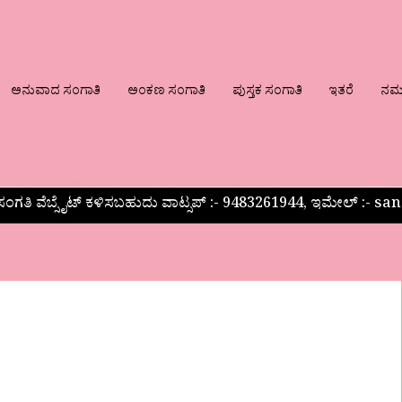
ಅನುವಾದ ಸಂಗಾತಿ
ಅಂಕಣ ಸಂಗಾತಿ
ಪುಸ್ತಕ ಸಂಗಾತಿ
ಇತರೆ
ನಮ್ಮ
ಂಗತಿ ವೆಬ್ಸೈಟ್ ಕಳಿಸಬಹುದು ವಾಟ್ಸಪ್‌ :- 9483261944, ಇಮೇಲ್ :-