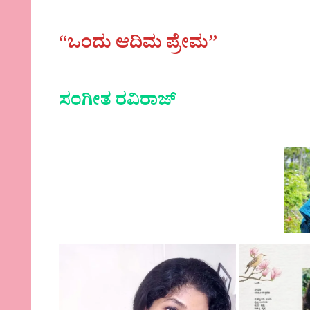
“ಒಂದು ಆದಿಮ ಪ್ರೇಮ”
ಸಂಗೀತ ರವಿರಾಜ್