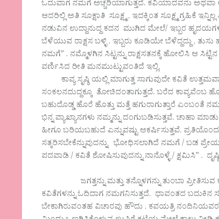
ಓದುವಾಗ ನಮಗೆ ಅಚ್ಚರಿಯಾಗುತ್ತದೆ. ಕವಿಯಾದವನು ಅಥವಾ 
ಆದರಿಲ್ಲಿ ಅತಿ ಸೂಕ್ಷಾತಿ ಸೂಕ್ಷ್ಮ , ಇದಕ್ಕಿಂತ ಸೂಕ್ಷ್ಮ ಗ್ರಹಿಕೆ ಇ
ನಡುವಿನ ಉದ್ದಾನುದ್ದ ಕದನ ಮುಗಿದ ಮೇಲೆ/ ಇಬ್ಬರ ಹೃದಯಗಳ ಬಳ
ಬೆಳೆಯುವ ರಾಕ್ಷಸ ಬಳ್ಳಿ . ಇಬ್ಬರು ಕೂಡಿಯೇ ಬೆಳೆದ್ದದ್ದು , ತುಸು ಹ
ನಮಗೆ” . ನಮ್ಮೊಳಗಿನ ಸಿಟ್ಟನ್ನು ರಾಕ್ಷಸತನಕ್ಕೆ ಹೋಲಿಸಿ ಆ ಸಿಟ್ಟಿನ
ವರ್ಣಿಸಿದ ರೀತಿ ಮನಮುಟ್ಟುವಂತಿದೆ ಇಲ್ಲಿ.
ಕಾವ್ಯ ಸೃಷ್ಠಿ ಯಲ್ಲಿ ಮಾಗುತ್ತ ಸಾಗುವುದೇ ಕವಿತೆ ಉತ್ತಮವಾಗ
ಸಂಕಲನದುದ್ದಕ್ಕೂ ತೋಚಿದಂತಾಗುತ್ತದೆ. ಬರೆದ ಕಾವ್ಯವೆಂಬ ಹೊರೆ
ಬಹುದೊಡ್ಡ ಹೊರೆ ಹೊತ್ತು ಮತ್ತೆ ಹಗುರಾಗುತ್ತಾರೆ ಎಂಬಂತೆ ನಮಗ
ಭಿನ್ನ ವ್ಯಾಖ್ಯಾನಗಳು ನಮ್ಮನ್ನು ದಂಗುಬಡಿಸುತ್ತವೆ. ಚಾಹಾ ಮಾಡ
ಹೀಗೂ ಬರಿಯಬಹುದೆ ಎನ್ನುವಷ್ಟು ಆಕರ್ಷಿಸುತ್ತವೆ. ಪ್ರತಿಯೊಂದು
ಸತ್ಕರಿಸಬೇಕೆನ್ನುವುದನ್ನು ಭೋಧಿಸಲಾಗಿದೆ ನಮಗೆ / ಬಡ ಪ್ರ
ಪದವಾಡಿ / ಕವಿತೆ ಶೋಷಿಸುವುದನ್ನು ನಾನೊಳ್ಳೆ / ಕ್ಷಮಿಸಿ” . ದೃ
‌ ಜಗತ್ತನ್ನು ಮತ್ತು ತನ್ನೊಳಗನ್ನು ತುಂಬಾ ಪ್ರೀತಿಸುವ
ಕವಿತೆಗಳನ್ನು ಓದಿದಾಗ ನಮಗನಿಸುತ್ತದೆ. ಧಾವಂತದ ಬದುಕಿನ ಸದ್
ಬೇಕಾಗಿರುವಂತಹ ವಿಚಾರವು ಹೌದು . ಕವಯತ್ರಿ ನಂದಿನಿಯವರ 