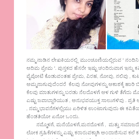
ನಮ್ಮ ನಾಡಿನ ಲೇಖಕಿಯರಲ್ಲಿ ಮುಂಚೂಣಿಯಲ್ಲಿರುವ ‘ ನಂದಿನಿ
ಆದಿಮ ಪ್ರೇಮ ‘. ಪುಸ್ತಕದ ಹೆಸರೇ ಇಷ್ಟು ಚಂದಿರುವಾಗ ಇನ್ನು 
ಪೈಪೋಟಿ ಕೊಡುವಂತಹ ಪ್ರೇಮ, ವಿರಹ, ನೋವು, ನಲಿವು , ಕುಟುಂ
ಅಮ್ಮನಾಗುವುದೆಂದರೆ ಕೆಲವು ನೋವುಗಳನ್ನು ಆಕಾಶಕ್ಕೆ ಹಾರಿ ಬ
ಕೆಲವು ಮಾತುಗಳನ್ನು ಬರಡು ನೆಲದೊಳಗೆ ಆಳ ಗುಳಿ ತೆಗೆದು ಮ
ಎಷ್ಟು ಜವಾಬ್ದಾರಿಯುತ , ಅನುಭವಯುಕ್ತ ಸಾಲುಗಳಿವು . ಪ್ರತ
, ನಮ್ಮ ಭಾವನೆಗಳಲ್ಲಿಯು ಏರಿಳಿತ ಉಂಟಾಗುವುದು ಈ ಕವಿತ
ಹೆಂಡತಿಯೋ ಏನೋ ಒಂದು.
ನಮ್ಮೊಳಗೆ, ಮನೆಯೊಳಗೆ,ಮನದೊಳಗೆ , ಮತ್ತು ಸಮಾಜದೊಳ
ಲೋಕ ಗ್ರಹಿಕೆಗಳನ್ನು ಎಷ್ಟು ಕರಾರುವಕ್ಕಾಗಿ ಅಂದಾಜಿಸುವ ಕಲ