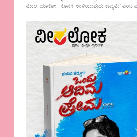
ಮೇಲೆ ಯಾಕೋ ‘ ಕೊನೆಗೆ ಉಳಿಯುವುದು ಕಾವ್ಯವೇ’ ಎಂಬ ಎಲ