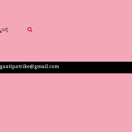
 ಬಗ್ಗೆ
 sangaatipatrike@gmail.com