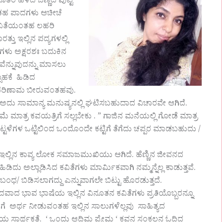
ೂತರೆ ಹಳದಿ ಬಣ್ಣದ ಪುಟ್ಟ
ಂತಹ ಪಾದಗಳು ಆಚೀಚೆ
ಕವಿತೆಯಂತಹ ಲಹರಿ
ತ್ತು ಇಲ್ಲಿನ ಪದ್ಯಗಳಲ್ಲಿ
ುಗಳು ಅಕ್ಷರಶಃ ಬದುಕಿನ
ವೆನ್ನುವುದನ್ನು ಮಾಸಲು
ಸಾಹಕೆ ಹಿಡಿದ
ಾಢ ಪರಿಣಾಮ ಬೀರುವಂತಹವು.
ಅದು ಸಾಮಾನ್ಯ ಮನುಷ್ಯನಲ್ಲಿ ಘಟಿಸಬಹುದಾದ ವಿಚಾರವೇ ಆಗಿದೆ.
ರಿಮೆ ಮಾತ್ರ ಕವಯತ್ರಿಗೆ ಸಲ್ಲಬೇಕು . ” ಗಾಜಿನ ಮನೆಯಲ್ಲಿ ಗೋಡೆ ಮಾತ್ರ
 ಕಟ್ಟಳೆಗಳ ಒಟ್ಟಿಲಿಂದ ಒಂದೊಂದೇ ಕಟ್ಟಿಗೆ ತೆಗೆದು ಚಪ್ಪರ ಮಾಡಬಹುದು /
ನ ಕಾವ್ಯ ಲೋಕ ಸಮಾಜಮುಖಿಯು ಆಗಿದೆ. ಹೆಣ್ಣಿನ ಜೀವನದ
ಿಡಿದು ಅಲ್ಲಾಡಿಸಿದ ಕವಿತೆಗಳು ಮಾರ್ಮಿಕವಾಗಿ ನಮ್ಮನ್ನೆಲ್ಲ ಕಾಡುತ್ತವೆ.
ಂಧ/ ಬಿಡಿಸಲಾಗದ್ದು ಎನ್ನುವಾಗಲೇ ಬಿಟ್ಟು ಹೊರಡುತ್ತದೆ.
ಭಾವ ಭಾಷೆಯ ಇಲ್ಲಿನ ವಿನೂತನ ಕವಿತೆಗಳು ಪ್ರತಿಯೊಬ್ಬರನ್ನೂ
ಅರ್ಥ ನೀಡುವಂತಹ ಇಲ್ಲಿನ ಸಾಲುಗಳೆಲ್ಲವು ಸಾಹಿತ್ಯದ
ಿಯ ಸಾರ್ಥಕತೆ. ‘ ಒಂದು ಆದಿಮ ಪ್ರೇಮ ‘ ಕವನ ಸಂಕಲನ ಓದಿದ