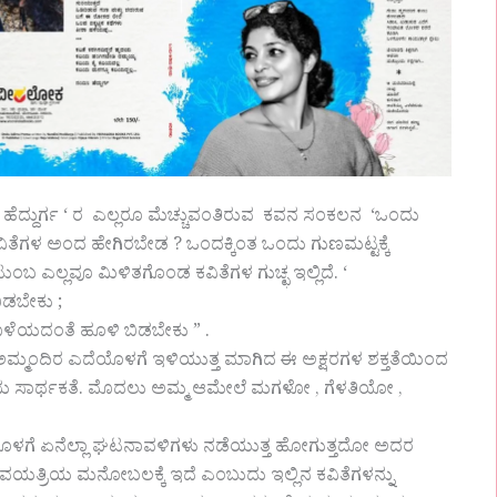
 ಹೆದ್ದುರ್ಗ ‘ ರ ಎಲ್ಲರೂ ಮೆಚ್ಚುವಂತಿರುವ ಕವನ ಸಂಕಲನ ‘ಒಂದು
ಕವಿತೆಗಳ ಅಂದ ಹೇಗಿರಬೇಡ ? ಒಂದಕ್ಕಿಂತ ಒಂದು ಗುಣಮಟ್ಟಕ್ಕೆ
ಬ ಎಲ್ಲವೂ ಮಿಳಿತಗೊಂಡ ಕವಿತೆಗಳ ಗುಚ್ಛ ಇಲ್ಲಿದೆ. ‘
ಿಡಬೇಕು ;
ೊಳೆಯದಂತೆ ಹೂಳಿ ಬಿಡಬೇಕು ” .
ಿ ಅಮ್ಮಂದಿರ ಎದೆಯೊಳಗೆ ಇಳಿಯುತ್ತ ಮಾಗಿದ ಈ ಅಕ್ಷರಗಳ ಶಕ್ತತೆಯಿಂದ
ೆಯ ಸಾರ್ಥಕತೆ. ಮೊದಲು ಅಮ್ಮ ಆಮೇಲೆ ಮಗಳೋ , ಗೆಳತಿಯೋ ,
ಗೆ ಏನೆಲ್ಲಾ ಘಟನಾವಳಿಗಳು ನಡೆಯುತ್ತ ಹೋಗುತ್ತದೋ ಅದರ
ೆ ಕವಯತ್ರಿಯ ಮನೋಬಲಕ್ಕೆ ಇದೆ ಎಂಬುದು ಇಲ್ಲಿನ ಕವಿತೆಗಳನ್ನು