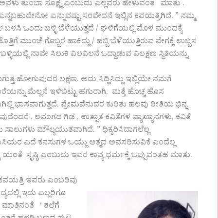
ಅವಳು ತುಂಬಾ ಸೂಕ್ಷ್ಮ ಎಂಬುದು ಎಲ್ಲವರು ಹೇಳುವಂತ ಮಾತು .
ನ್ನಿಲ್ಲ ಎನ್ನಬಹುದೇನೋ ಎನ್ನುವಷ್ಟು ಸಂವೇದನೆ ಇಲ್ಲಿನ ಕವಯತ್ರಿಗಿದೆ. ” ನಮ್ಮ
ಸಿ ಒಂದು ಬಳ್ಳಿ ಬೆಳೆಯುತ್ತದೆ / ಘಳಿಗೆಯಲ್ಲಿ ಮೊಳ ಮುಂದಕ್ಕೆ
ೊತ್ತಿಗೆ ಮುಂಚೆ ಗೊಬ್ಬರ ಹಾಕಿದ್ದು / ಹಬ್ಬಿ ಬೆಳೆಯುತ್ತಿರುವ ವೇಗಕ್ಕೆ ಉಬ್ಬಸ
 ಬಳ್ಳಿಯಲ್ಲಿ ನಾವೇ ಸಿಲುಕಿ ವಿಲವಿಲನೆ ಒದ್ದಾಡುವ ವಿಲಕ್ಷಣ ಸ್ಥಿತಿಯನ್ನು
ುತ್ತ ಹೋಗುವುದರ ಲಕ್ಷಣ. ಅದು ಸಿದ್ಧಿಸಿದ್ದು ಇಲ್ಲಿಯೇ ನಮಗೆ
ಯನ್ನು ಮೆಲ್ಲನೆ ಇಳಿಬಿಟ್ಟು ಹಗುರಾಗಿ, ಮತ್ತೆ ಹೊಚ್ಚ ಹೊಸ
ಿಲ್ಲಿ ಭಾಸವಾಗುತ್ತದೆ. ಪ್ರೇಮವೆನುದರ ಕುರಿತು ಹಲವು ರೀತಿಯ ಭಿನ್ನ
ುವುದೆಂದರೆ , ಲವಂಗದ ಗಿಡ , ಉತ್ಪಾತ ಕವಿತೆಗಳ ವ್ಯಾಖ್ಯಾನಗಳು, ಕವಿತೆ
 ಸಾಲುಗಳು ಮೌಲ್ಯಯುತವಾಗಿದೆ. ” ಧಿಕ್ಕರಿಸಿದಾಗಲೆಲ್ಲ
ೇಯಸಿಯರ ಎದೆ ಕನಸುಗಳ ಒಯ್ದು ಆತ್ಮದ ಅವಸರಿಸುವಿಕೆ ಎಂದೆಲ್ಲ
ಷ್ಠಿ ಯಂತೆ ಸೃಷ್ಠಿ ಎಂಬುದು ಇವರ ಕಾವ್ಯ ಧರ್ಮಕ್ಕೆ ಒಪ್ಪುವಂತಹ ಮಾತು.
 ಕವಯತ್ರಿ ಇವರು ಎಂಬರಿವು
ಯದಲ್ಲಿ ಇದು ಎಲ್ಲರಿಗೂ
ಮಾತಿನಂತೆ ‘ ತಲೆಗೆ