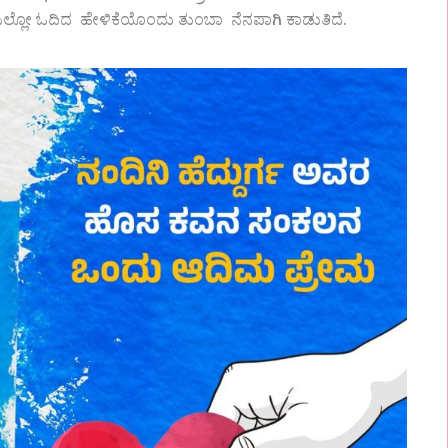
್ಲೋ ಓದಿದ ಹೇಳಿಕೆಯೊಂದು ತುಂಬಾ ನೆನಪಾಗಿ ಕಾಡುತಿದೆ.