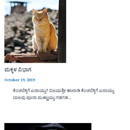
ಮಕ್ಕಳ ವಿಭಾಗ
October 19, 2019
ಕೆಂಚಬೆಕ್ಕಿಗೆ ಏನಾಯ್ತು? ವಿಜಯಶ್ರೀ ಹಾಲಾಡಿ ಕೆಂಚಬೆಕ್ಕಿಗೆ ಏನಾಯ್ತು
ಬಾಲವು ಪೂರಾ ಮಣ್ಣಾಯ್ತು ಗಡಗಡ…