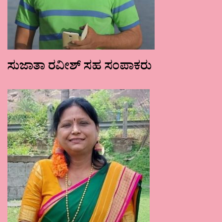
ಸುಜಾತಾ ರವೀಶ್ ಸಹ ಸಂಪಾಕರು