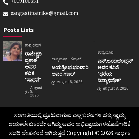
7019100351
sangaatipatrike@gmail.com
Posts Lists
ಕಾವ್ಯಯಾನ
ಕಾವ್ಯಯಾನ
ರಾಜೇಶ್ವರಿ
ಕಾವ್ಯಯಾನ
ಗಝಲ್
ಪ್ರಕಾಶ
ಎನ್.ಜಯಚಂದ್ರನ್
ಅವರ
ಜಯಶ್ರೀ.ಭ.ಭಂಡಾರಿ
ಅವರ ಕವಿತೆ
ಕವಿತೆ
ಅವರ ಗಜಲ್
“ಧರೆಯ
“ಸಾಧನೆ”
ದಿವ್ಯಾಭಿಷೇಕ”
August 8, 2026
August
August 8, 2026
8,
2026
ಸಂಗಾತಿಯಲ್ಲಿ ಪ್ರಕಟವಾಗುವ ಎಲ್ಲ ಬರಹಗಳ ಹಕ್ಕುಸ್ವಾಮ್ಯ
ಆಯಾಲೇಖಕರದೇ ಆಗಿದ್ದು ಅವರ ಅಭಿಪ್ರಾಯಗಳಹೊಣೆಗಾರಿಕೆ
ಸದರಿ ಲೇಖಕರದೆ ಆಗಿರುತ್ತದೆ Copyright © 2026 ಸಾರ್ಥಕ