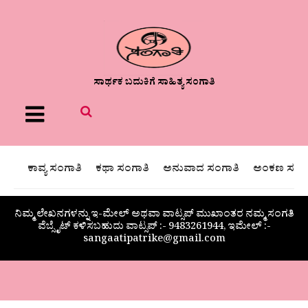
ಸಾರ್ಥಕ ಬದುಕಿಗೆ ಸಾಹಿತ್ಯ ಸಂಗಾತಿ
Menu
ಕಾವ್ಯ ಸಂಗಾತಿ
ಕಥಾ ಸಂಗಾತಿ
ಅನುವಾದ ಸಂಗಾತಿ
ಅಂಕಣ ಸಂಗಾ
ನಿಮ್ಮ ಲೇಖನಗಳನ್ನು ಇ-ಮೇಲ್ ಅಥವಾ ವಾಟ್ಸಪ್ ಮುಖಾಂತರ ನಮ್ಮ ಸಂಗತಿ
ವೆಬ್ಸೈಟ್ ಕಳಿಸಬಹುದು ವಾಟ್ಸಪ್‌ :- 9483261944, ಇಮೇಲ್ :-
sangaatipatrike@gmail.com