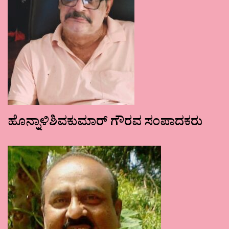
ಹೊನ್ನಾಳಿಶಿವಕುಮಾರ್ ಗೌರವ ಸಂಪಾದಕರು