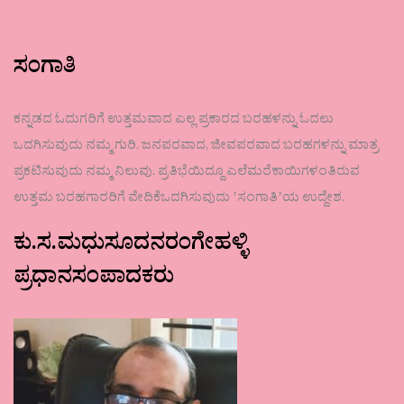
ಸಂಗಾತಿ
ಕನ್ನಡದ ಓದುಗರಿಗೆ ಉತ್ತಮವಾದ ಎಲ್ಲ ಪ್ರಕಾರದ ಬರಹಳನ್ನು ಓದಲು
ಒದಗಿಸುವುದು ನಮ್ಮ ಗುರಿ. ಜನಪರವಾದ, ಜೀವಪರವಾದ ಬರಹಗಳನ್ನು ಮಾತ್ರ
ಪ್ರಕಟಿಸುವುದು ನಮ್ಮ ನಿಲುವು. ಪ್ರತಿಭೆಯಿದ್ದೂ ಎಲೆಮರೆಕಾಯಿಗಳಂತಿರುವ
ಉತ್ತಮ ಬರಹಗಾರರಿಗೆ ವೇದಿಕೆಒದಗಿಸುವುದು ʼಸಂಗಾತಿʼಯ ಉದ್ದೇಶ.
ಕು.ಸ.ಮಧುಸೂದನರಂಗೇಹಳ್ಳಿ
ಪ್ರಧಾನಸಂಪಾದಕರು