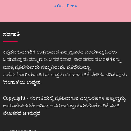
« Oct
Dec »
ಸಂಗಾತಿ
ಕನ್ನಡದ ಓದುಗರಿಗೆ ಉತ್ತಮವಾದ ಎಲ್ಲ ಪ್ರಕಾರದ ಬರಹಳನ್ನು ಓದಲು
ಒದಗಿಸುವುದು ನಮ್ಮ ಗುರಿ. ಜನಪರವಾದ, ಜೀವಪರವಾದ ಬರಹಗಳನ್ನು
ಮಾತ್ರ ಪ್ರಕಟಿಸುವುದು ನಮ್ಮ ನಿಲುವು. ಪ್ರತಿಭೆಯಿದ್ದೂ
ಎಲೆಮರೆಕಾಯಿಗಳಂತಿರುವ ಉತ್ತಮ ಬರಹಗಾರರಿಗೆ ವೇದಿಕೆಒದಗಿಸುವುದು
ʼಸಂಗಾತಿʼಯ ಉದ್ದೇಶ.
Copyright:- ಸಂಗಾತಿಯಲ್ಲಿ ಪ್ರಕಟವಾಗುವ ಎಲ್ಲ ಬರಹಗಳ ಹಕ್ಕುಸ್ವಾಮ್ಯ
ಆಯಾಲೇಖಕರದೇ ಆಗಿದ್ದು ಅವರ ಅಭಿಪ್ರಾಯಗಳಹೊಣೆಗಾರಿಕೆ ಸದರಿ
ಲೇಖಕರದೆ ಆಗಿರುತ್ತದೆ