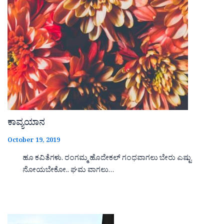
ಕಾವ್ಯಯಾನ
October 19, 2019
ಹೂ ಕವಿತೆಗಳು. ರಂಗಮ್ಮ ಹೊದೇಕಲ್ ಗಂಧವಾಗಲು ಬೇರು ಎಷ್ಟು
ನೋಯಬೇಕೋ.. ಘಮ ವಾಗಲು…