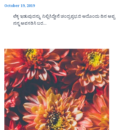
October 19, 2019
ಲೆಕ್ಕ ಇಡುವುದನ್ನು ನಿಲ್ಲಿಸಿದ್ದೇನೆ ಚಂದ್ರಪ್ರಭ.ಬಿ ಅದೊಂದು ದಿನ ಅಪ್ಪ
ನನ್ನ ಅವಸರಿಸಿ ಬರ…