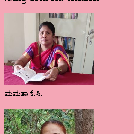
ಗಾಯತ್ರಿ ಸುಂಕದ ಉಪ ಸಂಪಾದಕರು
ಮಮತಾ ಕೆ.ಸಿ.