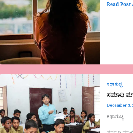
Read Post 
ಸಮಾಧಿ
ಮ್ಯಾಲಿನ
ಕಥಾಗುಚ್ಛ
ಹೂ
ಸಮಾಧಿ ಮ್
ಕಥೆಯ
December 3, 
ಮೊದಲ
ಭಾಗ
ಕಥಾಗುಚ್ಚ