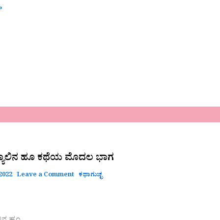
»
ಯಾಲಿನ ಹೂ ಕಥೆಯ ಮೊದಲ ಭಾಗ
2022
Leave a Comment
ಕಥಾಗುಚ್ಛ