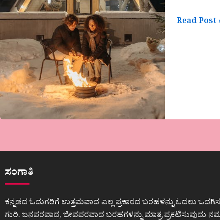
Read Post 
ಸಂಗಾತಿ
ಕನ್ನಡದ ಓದುಗರಿಗೆ ಉತ್ತಮವಾದ ಎಲ್ಲ ಪ್ರಕಾರದ ಬರಹಳನ್ನು ಓದಲು ಒದಗಿಸ
ಗುರಿ. ಜನಪರವಾದ, ಜೀವಪರವಾದ ಬರಹಗಳನ್ನು ಮಾತ್ರ ಪ್ರಕಟಿಸುವುದು ನಮ್ಮ