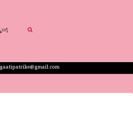
 ಬಗ್ಗೆ
 sangaatipatrike@gmail.com