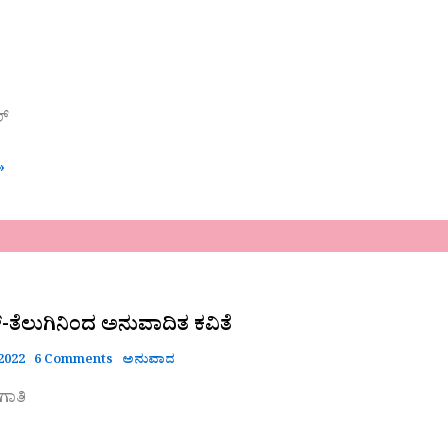
ಲ್
»
್-ತೆಲುಗಿನಿಂದ ಅನುವಾದಿತ ಕವಿತೆ
2022
6 Comments
ಅನುವಾದ
ಾತಿ