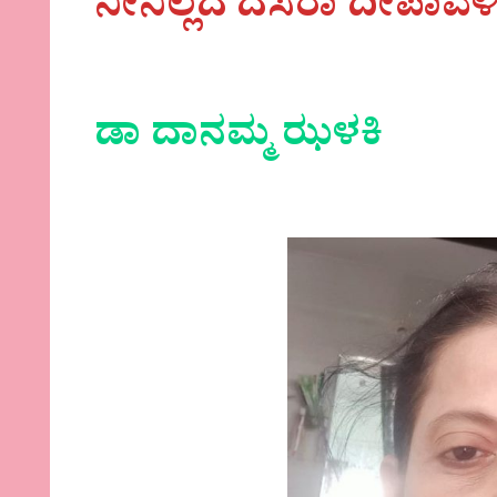
ನೀನಿಲ್ಲದ
ದಸರಾ ದೀಪಾವಳ
ಡಾ ದಾನಮ್ಮ ಝಳಕಿ