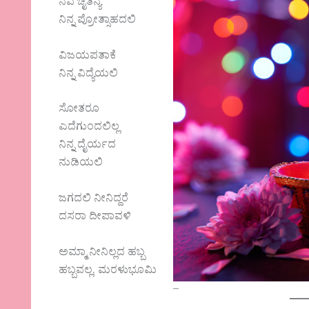
ನವ ಚೈತನ್ಯ
ನಿನ್ನ ಪ್ರೋತ್ಸಾಹದಲಿ
ವಿಜಯಪತಾಕೆ
ನಿನ್ನ ವಿದ್ಯೆಯಲಿ
ಸೋತರೂ
ಎದೆಗುಂದಲಿಲ್ಲ
ನಿನ್ನ ದೈರ್ಯದ
ನುಡಿಯಲಿ
ಜಗದಲಿ ನೀನಿದ್ದರೆ
ದಸರಾ ದೀಪಾವಳಿ
ಅಮ್ಮಾ ನೀನಿಲ್ಲದ ಹಬ್ಬ
ಹಬ್ಬವಲ್ಲ, ಮರಳುಭೂಮಿ
–