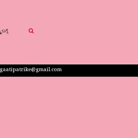
 ಬಗ್ಗೆ
 sangaatipatrike@gmail.com