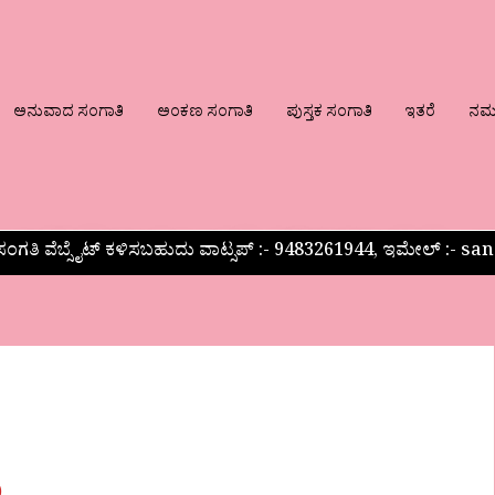
ಅನುವಾದ ಸಂಗಾತಿ
ಅಂಕಣ ಸಂಗಾತಿ
ಪುಸ್ತಕ ಸಂಗಾತಿ
ಇತರೆ
ನಮ್ಮ
ಂಗತಿ ವೆಬ್ಸೈಟ್ ಕಳಿಸಬಹುದು ವಾಟ್ಸಪ್‌ :- 9483261944, ಇಮೇಲ್ :-