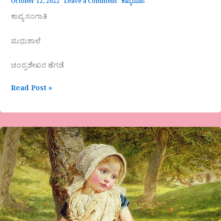
October 12, 2022
Leave a Comment
ಕಾವ್ಯಯಾನ
ಕಾವ್ಯ ಸಂಗಾತಿ
ಮಧುಶಾಲೆ
ಚಂದ್ರಶೇಖರ ಹೆಗಡೆ
Read Post »
ಜಯಶ್ರೀ.ಭ.ಭಂಡಾರಿ-
ಗಜಲ್