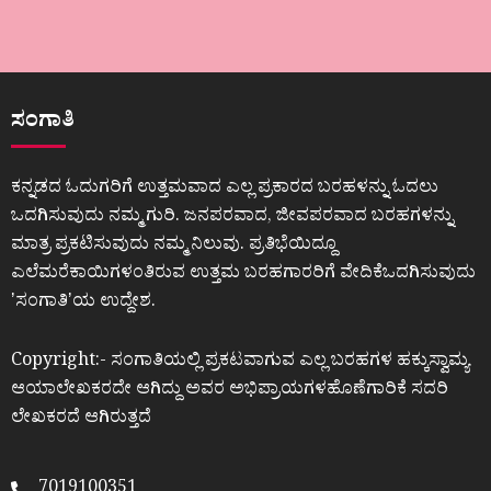
ಸಂಗಾತಿ
ಕನ್ನಡದ ಓದುಗರಿಗೆ ಉತ್ತಮವಾದ ಎಲ್ಲ ಪ್ರಕಾರದ ಬರಹಳನ್ನು ಓದಲು
ಒದಗಿಸುವುದು ನಮ್ಮ ಗುರಿ. ಜನಪರವಾದ, ಜೀವಪರವಾದ ಬರಹಗಳನ್ನು
ಮಾತ್ರ ಪ್ರಕಟಿಸುವುದು ನಮ್ಮ ನಿಲುವು. ಪ್ರತಿಭೆಯಿದ್ದೂ
ಎಲೆಮರೆಕಾಯಿಗಳಂತಿರುವ ಉತ್ತಮ ಬರಹಗಾರರಿಗೆ ವೇದಿಕೆಒದಗಿಸುವುದು
ʼಸಂಗಾತಿʼಯ ಉದ್ದೇಶ.
Copyright:- ಸಂಗಾತಿಯಲ್ಲಿ ಪ್ರಕಟವಾಗುವ ಎಲ್ಲ ಬರಹಗಳ ಹಕ್ಕುಸ್ವಾಮ್ಯ
ಆಯಾಲೇಖಕರದೇ ಆಗಿದ್ದು ಅವರ ಅಭಿಪ್ರಾಯಗಳಹೊಣೆಗಾರಿಕೆ ಸದರಿ
ಲೇಖಕರದೆ ಆಗಿರುತ್ತದೆ
7019100351