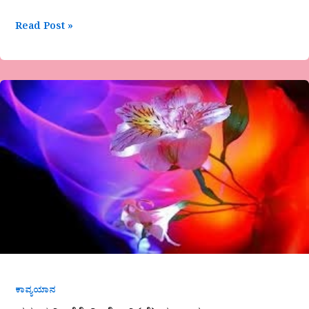
Read Post »
ವಸಂತ
ವಿ.
ಬೆಕ್ಕೇರಿ-
ಚೆಲುವಿ(ವೆ)-
ನ
ಒಲವು
ಕಾವ್ಯಯಾನ