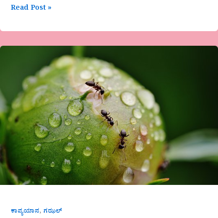
Read Post »
ಬಸವರಾಜ
ಬೀಳಗಿಯವರ
ಗಜಲ್
,
ಕಾವ್ಯಯಾನ
ಗಝಲ್