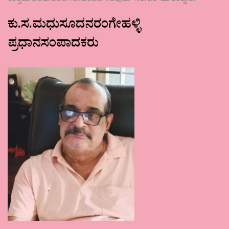
ಉತ್ತಮ ಬರಹಗಾರರಿಗೆ ವೇದಿಕೆಒದಗಿಸುವುದು ʼಸಂಗಾತಿʼಯ ಉದ್ದೇಶ.
ಕು.ಸ.ಮಧುಸೂದನರಂಗೇಹಳ್ಳಿ
ಪ್ರಧಾನಸಂಪಾದಕರು