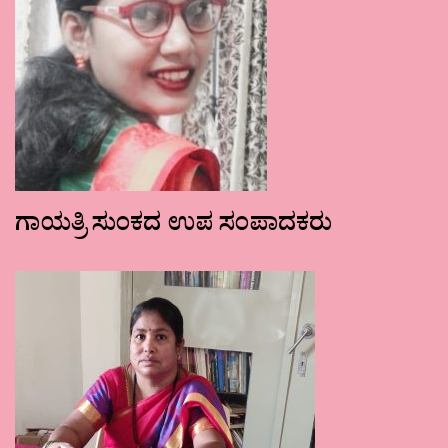
ಗಾಯತ್ರಿ ಸುಂಕದ ಉಪ ಸಂಪಾದಕರು