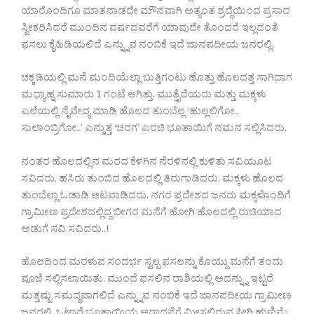
ಯಾರೊಂದಿಗೂ ಮಾತನಾಡದೇ ಮೌನವಾಗಿ ಅತ್ಯಂತ ಶ್ರದ್ಧೆಯಿಂದ ಪ್ರಸಾದ
ಸ್ವೀಕರಿಸಿದರೆ ಮುಂದಿನ ವರ್ಷದವರೆಗೆ ಯಾವುದೇ ತೊಂದರೆ ಇಲ್ಲದಂತೆ
ಫಸಲು ಕೈಹಿಡಿಯಲಿದೆ ಎನ್ನ್ನುವ ನಂಬಿಕೆ ಇದೆ ಜಾನಪದೀಯ ಜನರಲ್ಲಿ.
ಚಕ್ಕಡಿಯಲ್ಲಿ ಮನೆ ಮಂದಿಯೆಲ್ಲಾ ಬುತ್ತಿಗಂಟು ಹೊತ್ತು ಹೊಲದತ್ತ ಸಾಗಿದಾಗ
ಮಧ್ಯಾಹ್ನ ಸುಮಾರು 1 ಗಂಟೆ ಆಗಿತ್ತು. ಮುತ್ತೈದೆಯರು ಮತ್ತು ಮಕ್ಕಳು
ಎಲೆಯಲ್ಲಿ ನೈವೇದ್ಯ ಮಾಡಿ ಹೊಲದ ತುಂಬೆಲ್ಲ ‘ಹುಲ್ಲಲಿಗೋ..
ಸುಲಾಂಬ್ರಿಗೋ..’ ಎನ್ನುತ್ತ ‘ಚರಗ’ ಎರಚಿ ಭೂತಾಯಿಗೆ ನಮನ ಸಲ್ಲಿಸಿದರು.
ನಂತರ ಹೊಲದಲ್ಲಿನ ಮರದ ಕೆಳಗಿನ ನೆರಳಿನಲ್ಲಿ ಕುಳಿತು ಸವಿಯೂಟ
ಸವಿದರು. ಹಸಿರು ತುಂಬಿದ ಹೊಲದಲ್ಲಿ ತಿರುಗಾಡಿದರು. ಮಕ್ಕಳು ಹೊಲದ
ತುಂಬೆಲ್ಲಾ ಓಡಾಡಿ ಆಟವಾಡಿದರು. ನಗರ ಪ್ರದೇಶದ ಜನರು ಮಕ್ಕಳೊಂದಿಗೆ
ಗ್ರಾಮೀಣ ಪ್ರದೇಶದಲ್ಲಿದ್ದ ಬೀಗರ ಮನೆಗೆ ಹೋಗಿ ಹೊಲದಲ್ಲಿ ರುಚಿಯಾದ
ಅಡುಗೆ ಸವಿ ಸವಿದರು..!
ಹೊಲದಿಂದ ಮರಳುವ ಸಂದರ್ಭ ಸ್ವಲ್ಪ ಫಸಲನ್ನು ಕೊಯ್ದು ಮನೆಗೆ ತಂದು
ಪೂಜೆ ಸಲ್ಲಿಸಲಾಯಿತು. ಮುಂದೆ ಫಸಲಿನ ರಾಶಿಯಲ್ಲಿ ಅದನ್ನ್ನು ಇಟ್ಟರೆ
ಮತ್ತಷ್ಟು ಸಮದ್ಧವಾಗಲಿದೆ ಎನ್ನ್ನುವ ನಂಬಿಕೆ ಇದೆ ಜಾನಪದೀಯ ಗ್ರಾಮೀಣ