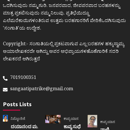
ಒದಗಿಸುವುದು ನಮ್ಮ ಗುರಿ. ಜನಪರವಾದ, ಜೀವಪರವಾದ ಬರಹಗಳನ್ನು
ಮಾತ್ರ ಪ್ರಕಟಿಸುವುದು ನಮ್ಮ ನಿಲುವು. ಪ್ರತಿಭೆಯಿದ್ದೂ
ಎಲೆಮರೆಕಾಯಿಗಳಂತಿರುವ ಉತ್ತಮ ಬರಹಗಾರರಿಗೆ ವೇದಿಕೆಒದಗಿಸುವುದು
ʼಸಂಗಾತಿʼಯ ಉದ್ದೇಶ.
Copyright:- ಸಂಗಾತಿಯಲ್ಲಿ ಪ್ರಕಟವಾಗುವ ಎಲ್ಲ ಬರಹಗಳ ಹಕ್ಕುಸ್ವಾಮ್ಯ
ಆಯಾಲೇಖಕರದೇ ಆಗಿದ್ದು ಅವರ ಅಭಿಪ್ರಾಯಗಳಹೊಣೆಗಾರಿಕೆ ಸದರಿ
ಲೇಖಕರದೆ ಆಗಿರುತ್ತದೆ
7019100351
sangaatipatrike@gmail.com
Posts Lists
ನಿಮ್ಮೊಂದಿಗೆ
ಕಾವ್ಯಯಾನ
ಕಾವ್ಯಯಾನ
ದಯಾನಂದ ಮ.
ಕಾವ್ಯ ಸುಧೆ
ವಾಣಿ