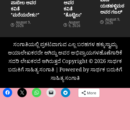
ಪಾಟೀಲ ಅವರ
ಅವರ
ಯಡಹಳ್ಳಿಮಠ
ಕವಿತೆ
ಕವಿತೆ
ಅವರ ಗಜಲ್
“ಮರೆಯಬೇಕು?”
“ತೊಟ್ಟಿಲು”
August 9,
August 9,
August
2026
2026
9, 2026
ಸಂಗಾತಿಯಲ್ಲಿ ಪ್ರಕಟವಾಗುವ ಎಲ್ಲ ಬರಹಗಳ ಹಕ್ಕುಸ್ವಾಮ್ಯ
ಆಯಾಲೇಖಕರದೇ ಆಗಿದ್ದು ಅವರ ಅಭಿಪ್ರಾಯಗಳಹೊಣೆಗಾರಿಕೆ
ಸದರಿ ಲೇಖಕರದೆ ಆಗಿರುತ್ತದೆ Copyright © 2026 ಸಾರ್ಥಕ
ಬದುಕಿಗೆ ಸಾಹಿತ್ಯ ಸಂಗಾತಿ | Powered by ಸಾರ್ಥಕ ಬದುಕಿಗೆ
ಸಾಹಿತ್ಯ ಸಂಗಾತಿ
More