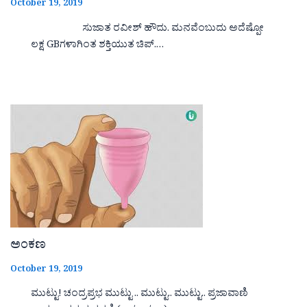
October 19, 2019
ಸುಜಾತ ರವೀಶ್ ಹೌದು. ಮನವೆಂಬುದು ಅದೆಷ್ಪೋ
ಲಕ್ಷ GBಗಳಾಗಿಂತ ಶಕ್ತಿಯುತ ಚಿಪ್.…
ಅಂಕಣ
October 19, 2019
ಮುಟ್ಟು! ಚಂದ್ರಪ್ರಭ ಮುಟ್ಟು .. ಮುಟ್ಟು.. ಮುಟ್ಟು.. ಪ್ರಜಾವಾಣಿ