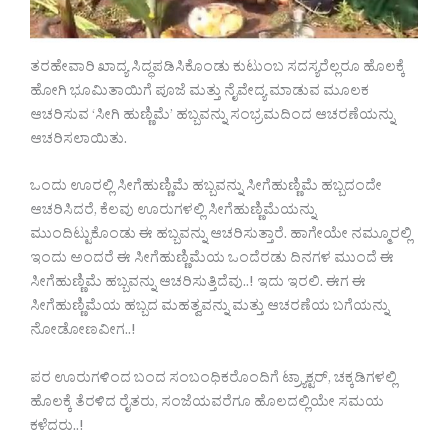
ತರಹೇವಾರಿ ಖಾದ್ಯ ಸಿದ್ಧಪಡಿಸಿಕೊಂಡು ಕುಟುಂಬ ಸದಸ್ಯರೆಲ್ಲರೂ ಹೊಲಕ್ಕೆ
ಹೋಗಿ ಭೂಮಿತಾಯಿಗೆ ಪೂಜೆ ಮತ್ತು ನೈವೇದ್ಯ ಮಾಡುವ ಮೂಲಕ
ಆಚರಿಸುವ ‘ಸೀಗಿ ಹುಣ್ಣಿಮೆ’ ಹಬ್ಬವನ್ನು ಸಂಭ್ರಮದಿಂದ ಆಚರಣೆಯನ್ನು
ಆಚರಿಸಲಾಯಿತು.
ಒಂದು ಊರಲ್ಲಿ ಸೀಗೆಹುಣ್ಣಿಮೆ ಹಬ್ಬವನ್ನು ಸೀಗೆಹುಣ್ಣಿಮೆ ಹಬ್ಬದಂದೇ
ಆಚರಿಸಿದರೆ, ಕೆಲವು ಊರುಗಳಲ್ಲಿ ಸೀಗೆಹುಣ್ಣಿಮೆಯನ್ನು
ಮುಂದಿಟ್ಟುಕೊಂಡು ಈ ಹಬ್ಬವನ್ನು ಆಚರಿಸುತ್ತಾರೆ. ಹಾಗೇಯೇ ನಮ್ಮೂರಲ್ಲಿ
ಇಂದು ಅಂದರೆ ಈ ಸೀಗೆಹುಣ್ಣಿಮೆಯ ಒಂದೆರಡು ದಿನಗಳ ಮುಂದೆ ಈ
ಸೀಗೆಹುಣ್ಣಿಮೆ ಹಬ್ಬವನ್ನು ಆಚರಿಸುತ್ತಿದೆವು..! ಇದು ಇರಲಿ. ಈಗ ಈ
ಸೀಗೆಹುಣ್ಣಿಮೆಯ ಹಬ್ಬದ ಮಹತ್ವವನ್ನು ಮತ್ತು ಆಚರಣೆಯ ಬಗೆಯನ್ನು
ನೋಡೋಣವೀಗ..!
ಪರ ಊರುಗಳಿಂದ ಬಂದ ಸಂಬಂಧಿಕರೊಂದಿಗೆ ಟ್ರ್ಯಾಕ್ಟರ್, ಚಕ್ಕಡಿಗಳಲ್ಲಿ
ಹೊಲಕ್ಕೆ ತೆರಳಿದ ರೈತರು, ಸಂಜೆಯವರೆಗೂ ಹೊಲದಲ್ಲಿಯೇ ಸಮಯ
ಕಳೆದರು..!