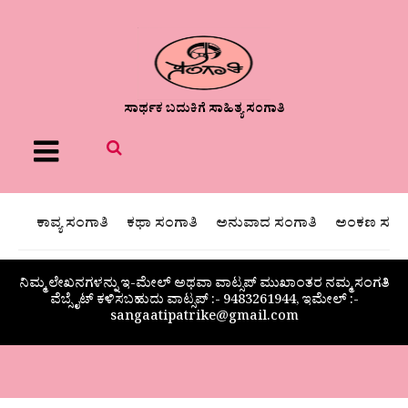
ಸಾರ್ಥಕ ಬದುಕಿಗೆ ಸಾಹಿತ್ಯ ಸಂಗಾತಿ
Menu
ಕಾವ್ಯ ಸಂಗಾತಿ
ಕಥಾ ಸಂಗಾತಿ
ಅನುವಾದ ಸಂಗಾತಿ
ಅಂಕಣ ಸಂಗಾ
ನಿಮ್ಮ ಲೇಖನಗಳನ್ನು ಇ-ಮೇಲ್ ಅಥವಾ ವಾಟ್ಸಪ್ ಮುಖಾಂತರ ನಮ್ಮ ಸಂಗತಿ
ವೆಬ್ಸೈಟ್ ಕಳಿಸಬಹುದು ವಾಟ್ಸಪ್‌ :- 9483261944, ಇಮೇಲ್ :-
sangaatipatrike@gmail.com