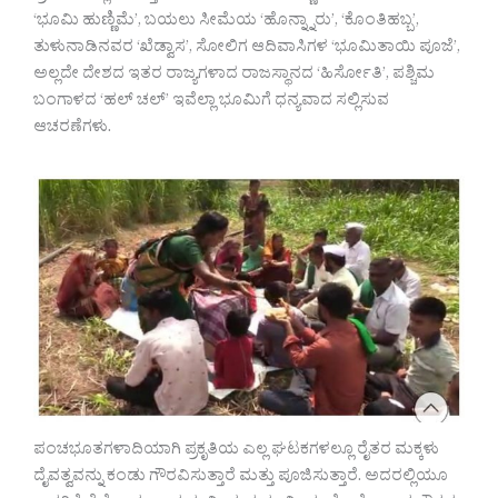
‘ಭೂಮಿ ಹುಣ್ಣಿಮೆ’, ಬಯಲು ಸೀಮೆಯ ‘ಹೊನ್ನ್ನಾರು’, ‘ಕೊಂತಿಹಬ್ಬ’,
ತುಳುನಾಡಿನವರ ‘ಖೆಡ್ವಾಸ’, ಸೋಲಿಗ ಆದಿವಾಸಿಗಳ ‘ಭೂಮಿತಾಯಿ ಪೂಜೆ’,
ಅಲ್ಲದೇ ದೇಶದ ಇತರ ರಾಜ್ಯಗಳಾದ ರಾಜಸ್ಥಾನದ ‘ಹಿರ್ಸೋತಿ’, ಪಶ್ಚಿಮ
ಬಂಗಾಳದ ‘ಹಲ್ ಚಲ್’ ಇವೆಲ್ಲಾ ಭೂಮಿಗೆ ಧನ್ಯವಾದ ಸಲ್ಲಿಸುವ
ಆಚರಣೆಗಳು.
ಪಂಚಭೂತಗಳಾದಿಯಾಗಿ ಪ್ರಕೃತಿಯ ಎಲ್ಲ ಘಟಕಗಳಲ್ಲೂ ರೈತರ ಮಕ್ಕಳು
ದೈವತ್ವವನ್ನು ಕಂಡು ಗೌರವಿಸುತ್ತಾರೆ ಮತ್ತು ಪೂಜಿಸುತ್ತಾರೆ. ಅದರಲ್ಲಿಯೂ