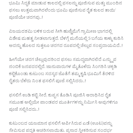
ಭೂಮಿ ಸಿದ್ಧತೆ ಮಾಡುವ ಕಾಲದಲ್ಲಿ ಫಸಲನ್ನು ಪೂಜಿಸುವ ಮತ್ತು ಮುಂದಿನ
ಫಸಲು ಉತ್ತಮವಾಗಿರಲೆಂದು ಭೂಮಿ ಪೂಜಿಸುವ ರೈತ ಕುಲದ ತಾಯಿ’
ಪೂಜೆಯೇ ಚರಗವು..!
ವಿಜಯದಶಮಿ ಬಳಿಕ ಬರುವ ಸೀಗಿ ಹುಣ್ಣಿಮೆಗೆ ಗ್ರಾಮೀಣ ಭಾಗದಲ್ಲಿ
ವಿಶೇಷ ಮಹತ್ವ ನೀಡಲಾಗುತ್ತದೆ. ಬೆಳಗ್ಗೆ ಮನೆಯಲ್ಲಿ 5 ಬಗೆಯ ಕಾಳ್ನು ಕುದಿಸಿ
ಅದನ್ನು ಹೊಲದ ಸುತ್ತಲೂ ಚರಗದ ರೂಪದಲ್ಲಿ ಚೆಲ್ಲುವ ಸಂಪ್ರದಾಯವಿದೆ..!
ಹೀಗೆಯೇ ಚರಗ ಚೆಲ್ಲುವುದರಿಂದ ಫಸಲು ಸಮದ್ಧವಾಗಿರಲಿದೆ ಎನ್ನ್ನುವ
ನಂಬಿಕೆ ಜನಪದರಲ್ಲಿದೆ. ಜಾನುವಾರುಗಳ ಮೈತೊಳೆದು ಸಿಂಗರಿಸಿ ಚಕ್ಕಡಿ
ಕಟ್ಟಿಕೊಂಡು ಕುಟುಂಬ ಸದಸ್ಯರ ಜೊತೆಗೆ ತಮ್ಮ ಕೃಷಿ ಭೂಮಿಗೆ ತೆರಳಿದ
ರೈತರು ಬೆಳೆದು ನಿಂತ ಫಸಲಿಗೆ ಪೂಜೆ ಸಲ್ಲಿಸಿದರು..!
ಫಸಲಿಗೆ ಉಡಿ ಕಟ್ಟಿ ಸೀರೆ, ಕುಪ್ಪಸ ತೊಡಿಸಿ ಪೂಜಿಸಿ ಆರಾಧಿಸಿದ ರೈತ
ಸಮೂಹ ಅಲ್ಲಿಯೇ ಪಾಂಡವರ ಮೂರ್ತಿಗಳನ್ನು ನಿರ್ಮಿಸಿ ಅವುಗಳಿಗೂ
ಪೂಜೆ ಸಲ್ಲಿಸಿದರು..!
ಕುಟುಂಬದ ಯಜಮಾನ ಫಸಲಿಗೆ ಅರ್ಪಿಸಿರುವ ಎಡೆ (ಊಟ)ವನ್ನು
ಸೇವಿಸುವ ಪದ್ಧತಿ ಆಚರಿಸಲಾಯಿತು. ಪ್ರಸಾದ ಸ್ವೀಕರಿಸುವ ಸಂದರ್ಭ