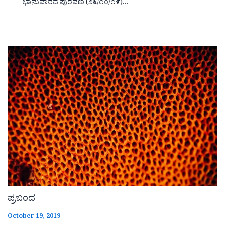
ಭಾನುವಾರದ ಪುರವಣಿ (೨೩/೧೦/೧೯)…
ಪ್ರಬಂದ
October 19, 2019