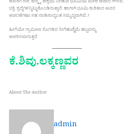
ಅವರಿಗೆ ನೆಲೆ, ಅನ್ನ್ನ, ಆಶ್ರಯ ನೀಡುವ ಭೂಮಿಯ ಮೇಲೆ ಅಪಾರ ಗೌರವ,
ಭಕ್ತಿ, ಶ್ರದ್ಧೆಗಳನ್ನಿಟ್ಟುಕೊಂಡಿರುತ್ತಾರೆ. ಹಾಗಾಗಿ ಭೂಮಿ ಕುರಿತಾದ ಅವರ
ಆಚರಣೆಗಳೂ ಸಹ ನಾಡಿನಾದ್ಯಂತ ಸಮೃದ್ಧವಾಗಿವೆ..!
ಹೀಗೆಯೇ ಗ್ರಾಮೀಣ ಸೊಗಡಿನ ಸೀಗೆಹುಣ್ಣಿಮೆ ಹಬ್ಬವನ್ನು
ಆಚರಿಸಲಾಗುತ್ತದೆ
ಕೆ.ಶಿವು.ಲಕ್ಕಣ್ಣವರ
About The Author
admin