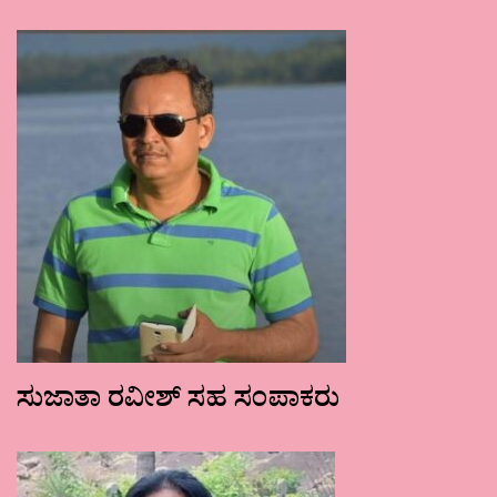
ಸುಜಾತಾ ರವೀಶ್ ಸಹ ಸಂಪಾಕರು