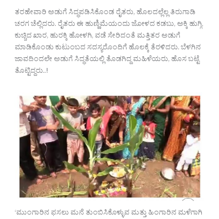
ತರಹೇವಾರಿ ಅಡುಗೆ ಸಿದ್ಧಪಡಿಸಿಕೊಂಡ ರೈತರು, ಹೊಲದಲ್ಲೆಲ್ಲ ತಿರುಗಾಡಿ
ಚರಗ ಚೆಲ್ಲಿದರು. ರೈತರು ಈ ಹುಣ್ಣಿಮೆಯಂದು ಜೋಳದ ಕಡಬು, ಅಕ್ಕಿ ಹುಗ್ಗಿ,
ಕುಚ್ಚಿದ ಖಾರ, ಹುರಕ್ಕಿ ಹೋಳಗಿ, ವಡೆ ಸೇರಿದಂತೆ ಮತ್ತಿತರ ಅಡುಗೆ
ಮಾಡಿಕೊಂಡು ಕುಟುಂಬದ ಸದಸ್ಯರೊಂದಿಗೆ ಹೊಲಕ್ಕೆ ತೆರಳಿದರು. ಬೆಳಗಿನ
ಜಾವದಿಂದಲೇ ಅಡುಗೆ ಸಿದ್ಧತೆಯಲ್ಲಿ ತೊಡಗಿದ್ದ ಮಹಿಳೆಯರು, ಹೊಸ ಬಟ್ಟೆ
ತೊಟ್ಟಿದ್ದರು..!
‘ಮುಂಗಾರಿನ ಫಸಲು ಮನೆ ತುಂಬಿಸಿಕೊಳ್ಳುವ ಮತ್ತು ಹಿಂಗಾರಿನ ಮಳೆಗಾಗಿ