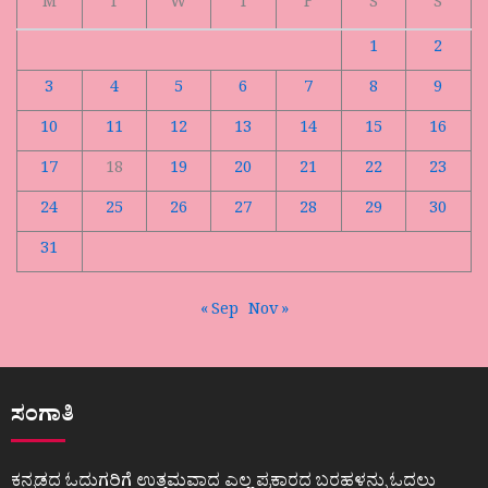
M
T
W
T
F
S
S
1
2
3
4
5
6
7
8
9
10
11
12
13
14
15
16
17
18
19
20
21
22
23
24
25
26
27
28
29
30
31
« Sep
Nov »
ಸಂಗಾತಿ
ಕನ್ನಡದ ಓದುಗರಿಗೆ ಉತ್ತಮವಾದ ಎಲ್ಲ ಪ್ರಕಾರದ ಬರಹಳನ್ನು ಓದಲು