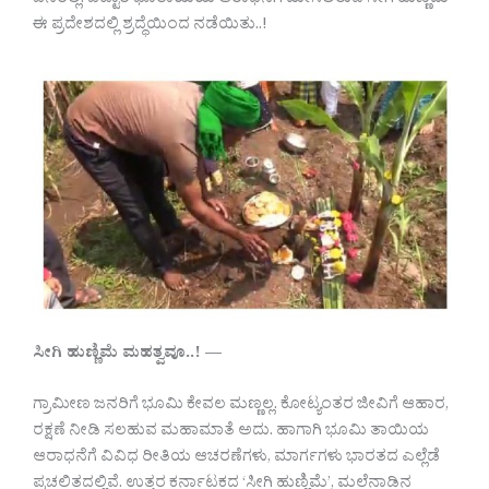
ಜನರಲ್ಲಿ. ಒಟ್ಟಾರೆ ಭೂತಾಯಿಯ ಆರಾಧನೆಗೆ ಮೀಸಲಿರುವ ಸೀಗಿ ಹುಣ್ಣಿಮೆ
ಈ ಪ್ರದೇಶದಲ್ಲಿ ಶ್ರದ್ಧೆಯಿಂದ ನಡೆಯಿತು..!
ಸೀಗಿ ಹುಣ್ಣಿಮೆ ಮಹತ್ವವೂ..! —
ಗ್ರಾಮೀಣ ಜನರಿಗೆ ಭೂಮಿ ಕೇವಲ ಮಣ್ಣಲ್ಲ. ಕೋಟ್ಯಂತರ ಜೀವಿಗೆ ಆಹಾರ,
ರಕ್ಷಣೆ ನೀಡಿ ಸಲಹುವ ಮಹಾಮಾತೆ ಅದು. ಹಾಗಾಗಿ ಭೂಮಿ ತಾಯಿಯ
ಆರಾಧನೆಗೆ ವಿವಿಧ ರೀತಿಯ ಆಚರಣೆಗಳು, ಮಾರ್ಗಗಳು ಭಾರತದ ಎಲ್ಲೆಡೆ
ಪ್ರಚಲಿತದಲ್ಲಿವೆ. ಉತ್ತರ ಕರ್ನಾಟಕದ ‘ಸೀಗಿ ಹುಣ್ಣಿಮೆ’, ಮಲೆನಾಡಿನ