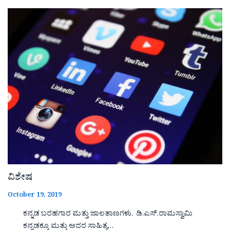
ವಿಶೇಷ
October 19, 2019
ಕನ್ನಡ ಬರಹಗಾರ ಮತ್ತು ಜಾಲತಾಣಗಳು. ಡಿ.ಎಸ್.ರಾಮಸ್ವಾಮಿ
ಕನ್ನಡಕ್ಕೂ ಮತ್ತು ಅದರ ಸಾಹಿತ್ಯ…