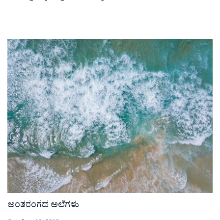
ಅಂತರಂಗದ ಅಲೆಗಳು