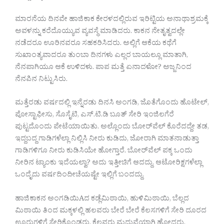
ಮಾರನೆಯ ದಿನವೇ ಹಾಜಿಕಾಕ ಕೇರಳದಲ್ಲಿರುವ ಇರಿಟ್ಟಿಯ ಅನಾಥಾಶ್ರಮಕ್ಕೆ
ಅವಳನ್ನು ಕರೆದೊಯ್ಯುವ ವ್ಯವಸ್ಥೆ ಮಾಡಿದರು. ಕಾಕನ ನೇತೃತ್ವದಲ್ಲೇ
ನಡೆದರೂ ಊರಿನವರೂ ಸಹಕರಿಸಿದರು. ಅಲ್ಲಿಗೆ ಆಕೆಯ ಕಥೆಗೆ
ಸುಖಾಂತ್ಯವಾದರೂ ತುಂಬಾ ದಿನಗಳು ಎಲ್ಲರ ಬಾಯಲ್ಲೂ ಮಾತಾಗಿ,
ನೆನಪಾಗಿಯೂ ಆಕೆ ಉಳಿದಳು. ಪಾಪ ಮತ್ತೆ ಏನಾದಳೋ? ಅಜ್ಜನಿಂದ
ನೆನಪಿನ ನಿಟ್ಟುಸಿರು.
ಮತ್ತೆರಡು ವರ್ಷದಲ್ಲಿ ಇನ್ನೆರಡು ದಿನಸಿ ಅಂಗಡಿ, ಜೊತೆಗೊಂದು ಹೊಟೇಲ್,
ಪೋಸ್ಟಾಫೀಸು, ಸೊಸೈಟಿ, ಎಸ್.ಟಿ.ಡಿ ಬೂತ್ ಸೇರಿ ಇಂಜಿಲಗೆರೆ
ಪುಟ್ಟದೊಂದು ಪೇಟೆಯಾಯಿತು. ಅಲ್ಲೊಂದು ಬೋರ್‌ವೆಲ್ ಕೊರೆದದ್ದೇ ತಡ,
ಇದ್ದಬದ್ದ ಗಾಡಿಗಳೆಲ್ಲಾ ನಿಲ್ಲಿಸಿ ನೀರು ಕುಡಿದು, ಜೋರಾಗಿ ಮಾತನಾಡುತ್ತಾ
ಗಾಡಿಗಳಿಗೂ ನೀರು ಕುಡಿಸಿಯೇ ಹೋಗ್ತಾರೆ. ಬೋರ್‌ವೆಲ್ ಪಕ್ಕ ಒಂದು
ನೀರಿನ ಟ್ಯಾಂಕು ಇದೆಯಲ್ವಾ? ಅದು ಇತ್ತೀಚಿಗೆ ಆದದ್ದು. ಆಟೋರಿಕ್ಷಗಳೆಲ್ಲಾ
ಒಂದೈದು ವರ್ಷದಿಂದೀಚೆಯಷ್ಟೇ ಇಲ್ಲಿಗೆ ಬಂದದ್ದು.
ಹಾಜಿಕಾಕನ ಅಂಗಡಿಯಿAದ ಕಡ್ಲೆಮಿಠಾಯಿ, ಹುಳಿಮಿಠಾಯಿ, ಬೆಲ್ಲದ
ಮಿಠಾಯಿ ತಿಂದ ಮಕ್ಕಳಲ್ಲಿ ಹಲವರು ಬೇರೆ ಬೇರೆ ಕೆಲಸಗಳಿಗೆ ಸೇರಿ ದೂರದ
ಊರುಗಳಿಗೆ ಸೇರಿಕೊಂಡರು. ಕೆಲವರು ಮದುವೆಯಾಗಿ ಹೋದರು.