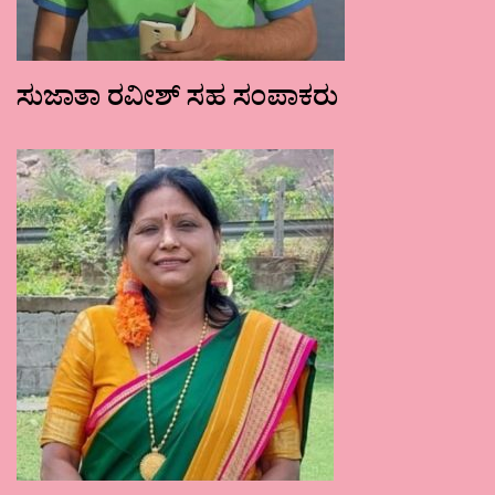
ಸುಜಾತಾ ರವೀಶ್ ಸಹ ಸಂಪಾಕರು