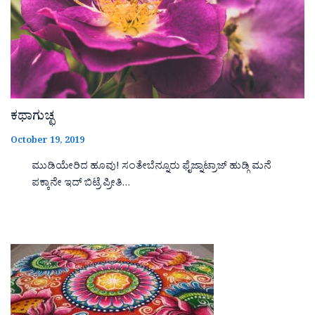
ಕಥಾಗುಚ್ಛ
October 19, 2019
ಮುಡಿಯೇರಿದ ಹೂವು! ಸಂತೇಬೆನ್ನೂರು ಫೈಜ್ನಾಟ್ರಾಜ್ ಹುಡ್ಗಿ ಮನೆ
ಪಕ್ಕಾನೇ ಇದ್ ಬಿಟ್ರೆ ಪ್ರೀತಿ…