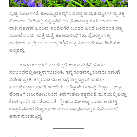
ಪುಷ್ಪ ಎಂದಿನAತೆ ಕಾಲುಜ್ಜುವ ಕಲ್ಲಿನಿಂದ ತನ್ನ ಪಾದ, ಹಿಮ್ಮಡಿಗಳನ್ನು ತಿಕ್ಕಿ
ತೊಳೆದಳು. ನೀರಿನಲ್ಲಿ ತನ್ನ ಪ್ರತಿಬಿಂಬ ನೋಡುತ್ತಾ ಕುರುಂಜಿ ಹೂಗಳ
ರಾಶಿ, ವರ್ಷಗಳ ಹಿಂದಿನ ಇಂಜಿಲಗೆರೆ ಒಂದರ ಹಿಂದೆ ಒಂದರಂತೆ ಕಣ್ಣ
ಮುಂದೆ ಬಂದು ಮತ್ತೆ ಮತ್ತೆ ಕಾಣಲಾರಂಭಿಸಿತು. ಪೋಸ್ಟ್ ಬಾಕ್ಸ್,
ಹಾಜಿಕಾಕ, ಎಲ್ಲಕ್ಕಿಂತ ಈ ಅಜ್ಜ ಕಣ್ಣಿಗೆ ಕಟ್ಟುವ ಹಾಗೆ ಹೇಳುವ ರೀತಿಯೇ
ಎಲ್ಲವನ್ನು
ಕಣ್ಣಾರೆ ಕಂಡAತೆ ಮಾಡುತ್ತದೆ. ಅಜ್ಜ ನಮ್ಮತ್ತೆಗೆ ದೂರದ
ಸಂಬಂಧದಲ್ಲಿ ಅಣ್ಣನಾಗಬೇಕಂತೆ. ತನ್ನ ಗಂಡನನ್ನು ಕಂಡರೇ ಇವರಿಗೆ
ವಿಶೇಷ ಪ್ರೀತಿ. ತನ್ನ ಗಂಡನೂ ಆಗಾಗ್ಗೆ ಸಣ್ಣ ಬ್ರಾಂದಿ ಬಾಟಲ್
ತಂದುಕೊಡ್ತಾರೆ. ಅದಕ್ಕೆ ಇರಬೇಕು, ತನ್ನೊಂದಿಗೂ ಇಷ್ಟು ವಿಶ್ವಾಸ. ಅಜ್ಜನ
ಹೆಂಡತಿಗೆ ಕೀಲುನೋವಿನಿಂದ ತಿರುಗಾಡಲು ಕಷ್ಟವಂತೆ. ಮನೆಯಲ್ಲಿ ಎಲ್ಲಾ
ಕೆಲಸ ಇವರೇ ಮಾಡೋದಂತೆ. ‘ಸ್ನೇಹಮಯೀ ಅಜ್ಜ’ ಎಂದು ಅವರತ್ತ
ಕಣ್ಣಾಯಿಸಿದಾಗ ಶಂಕ್ರಜ್ಜ ಮಳೆ ಬರುವ ಸಾಧ್ಯತೆಯನ್ನು ಗಮನಿಸುವಂತೆ
ಆಕಾಶ ನೋಡುತ್ತಿದ್ದ.