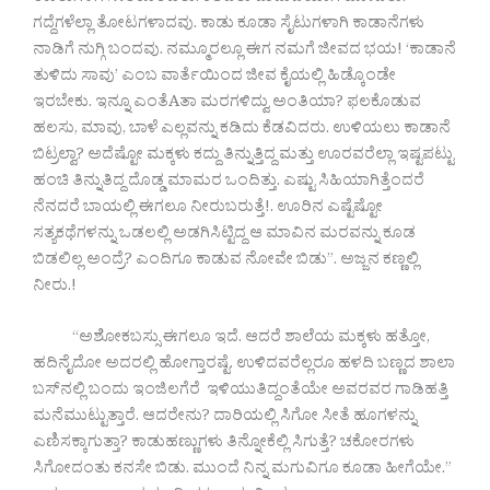
ಗದ್ದೆಗಳೆಲ್ಲಾ ತೋಟಗಳಾದವು. ಕಾಡು ಕೂಡಾ ಸೈಟುಗಳಾಗಿ ಕಾಡಾನೆಗಳು
ನಾಡಿಗೆ ನುಗ್ಗಿ ಬಂದವು. ನಮ್ಮೂರಲ್ಲೂ ಈಗ ನಮಗೆ ಜೀವದ ಭಯ! ‘ಕಾಡಾನೆ
ತುಳಿದು ಸಾವು’ ಎಂಬ ವಾರ್ತೆಯಿಂದ ಜೀವ ಕೈಯಲ್ಲಿ ಹಿಡ್ಕೊಂಡೇ
ಇರಬೇಕು. ಇನ್ನೂ ಎಂತೆAತಾ ಮರಗಳಿದ್ವು ಅಂತಿಯಾ? ಫಲಕೊಡುವ
ಹಲಸು, ಮಾವು, ಬಾಳೆ ಎಲ್ಲವನ್ನು ಕಡಿದು ಕೆಡವಿದರು. ಉಳಿಯಲು ಕಾಡಾನೆ
ಬಿಟ್ರಲ್ವಾ? ಅದೆಷ್ಟೋ ಮಕ್ಕಳು ಕದ್ದು ತಿನ್ನುತ್ತಿದ್ದ ಮತ್ತು ಊರವರೆಲ್ಲಾ ಇಷ್ಟಪಟ್ಟು
ಹಂಚಿ ತಿನ್ನುತಿದ್ದ ದೊಡ್ಡ ಮಾಮರ ಒಂದಿತ್ತು. ಎಷ್ಟು ಸಿಹಿಯಾಗಿತ್ತೆಂದರೆ
ನೆನದರೆ ಬಾಯಲ್ಲಿ ಈಗಲೂ ನೀರುಬರುತ್ತೆ!. ಊರಿನ ಎಷ್ಟೆಷ್ಟೋ
ಸತ್ಯಕಥೆಗಳನ್ನು ಒಡಲಲ್ಲಿ ಅಡಗಿಸಿಟ್ಟಿದ್ದ ಆ ಮಾವಿನ ಮರವನ್ನು ಕೂಡ
ಬಿಡಲಿಲ್ಲ ಅಂದ್ರೆ? ಎಂದಿಗೂ ಕಾಡುವ ನೋವೇ ಬಿಡು”. ಅಜ್ಜನ ಕಣ್ಣಲ್ಲಿ
ನೀರು.!
“ಅಶೋಕಬಸ್ಸು ಈಗಲೂ ಇದೆ. ಆದರೆ ಶಾಲೆಯ ಮಕ್ಕಳು ಹತ್ತೋ,
ಹದಿನೈದೋ ಅದರಲ್ಲಿ ಹೋಗ್ತಾರಷ್ಟೆ. ಉಳಿದವರೆಲ್ಲರೂ ಹಳದಿ ಬಣ್ಣದ ಶಾಲಾ
ಬಸ್‌ನಲ್ಲಿ ಬಂದು ಇಂಜಿಲಗೆರೆ ಇಳಿಯುತಿದ್ದಂತೆಯೇ ಅವರವರ ಗಾಡಿಹತ್ತಿ
ಮನೆಮುಟ್ಟುತ್ತಾರೆ. ಆದರೇನು? ದಾರಿಯಲ್ಲಿ ಸಿಗೋ ಸೀತೆ ಹೂಗಳನ್ನು
ಎಣಿಸಕ್ಕಾಗುತ್ತಾ? ಕಾಡುಹಣ್ಣುಗಳು ತಿನ್ನೋಕೆಲ್ಲಿ ಸಿಗುತ್ತೆ? ಚಕೋರಗಳು
ಸಿಗೋದಂತು ಕನಸೇ ಬಿಡು. ಮುಂದೆ ನಿನ್ನ ಮಗುವಿಗೂ ಕೂಡಾ ಹೀಗೆಯೇ.”