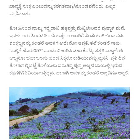
ಖಾದ್ಯಕ್ಕೆ ಸೂಕ್ತ ಎಂಬುದನ್ನು ಕರಗತವಾಗಿಸಿಕೊಂಡವನೆಂದು ಎಲ್ಲರ
ಮನೆಮಾತು.
ತೋಡಿನಿಂದ ನಾಲ್ಕು ಗದ್ದೆ ದಾಟಿ ಹತ್ತಿಪ್ಪತ್ತು ಮೆಟ್ಟಿಲೇರಿದರೆ ಪುಷ್ಪಾಳ ಮನೆ.
ಇವಳು ಆರು ತಿಂಗಳ ಹಿಂದೆಯಷ್ಟೇ ಆ ಊರಿಗೆ ಸೊಸೆಯಾಗಿ ಬಂದವಳು.
ಶಂಕ್ರಜ್ಜನನ್ನು ಕಂಡರೆ ಅವಳಿಗೆ ಅದೇನೋ ಆಪ್ತತೆ. ತಲೆ ಕಂಡರೆ ಸಾಕು,
“ಎಲ್ಲಿಗೆ ಹೊರಟಿರಿ?” ಎಂದು ವಿಚಾರಿಸಿ ಚಹಾ ಕೊಟ್ಟು ಸತ್ಕರಿಸುತ್ತಾಳೆ. ಈ
ಅಜ್ಜನೋ ಚಹಾ ಒಂದು ಹಂಡೆ ಸಿಕ್ಕರೂ ಕುಡಿಯುವಷ್ಟು ವ್ಯಸನಿ. ಪ್ರತಿ ದಿನ
ತೋಡಿನಲ್ಲಿ ಬಟ್ಟೆ ತೊಳೆಯಲು ಬರುತಿದ್ದ ಪುಷ್ಪ ಅಜ್ಜನ ಬಾಯಲ್ಲಿ ಇರುವ
ಕಥೆಗಳಿಗೆ ಕಿವಿಯಾಗುತ್ತಿದ್ದಳು. ಹಾಗಾಗಿ ಅವಳನ್ನು ಕಂಡರೆ ಅಜ್ಜನಿಗೂ ಅಕ್ಕರೆ.