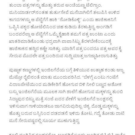
ತುಂಬಾ ಪತ್ರಗಳನ್ನು ಹೊತ್ತು ತರುವ ಅಂಚೆಯಣ್ಣ ಟೆಲಿಗ್ರಾಂ,
ಮನಿಯಾರ್ಡರ್‌ನಂತಹ ತುರ್ತುಸೇವೆ ಮನೆಬಾಗಿಲಿಗೆ ತಲುಪಿಸಿ ಉಳಿದ
ಕಾಗದಗಳನ್ನು ಆ ಪೆಟ್ಟಿಗೆಗೆ ಹಾಕಿ “ನೋಡಿಕೊಳ್ಳಿ” ಎಂದು ಹಾಜಿಕಾಕನಿಗೆ
ಒಪ್ಪಿಸಿ ಪಕ್ಕದ ಹೋಟೆಲಿನಿಂದ ಚಹ ಕುಡಿದು ತೆರಳುತ್ತಿದ್ದ. ಅಂಗಡಿಗೆ
ಬಂದವರೆಲ್ಲಾ ಆ ಪೆಟ್ಟಿಗೆಗೆ ಒಮ್ಮೆ ಕೈಹಾಕಿ ತಮಗೆ ಪತ್ರ ಉಂಟಾ ಎಂದು
ಖಾತರಿಮಾಡಿಕೊಂಡು ಭದ್ರವಾಗಿ ವಾಪಾಸಿಟ್ಟು ತೆರಳಬೇಕೆಂಬುದಕ್ಕೆ
ಹಾಜಿಕಾಕನ ಹದ್ದಿನ ಕಣ್ಣೇ ಸಾಕಿತ್ತು. ಯಾರಿಗೆ ಪತ್ರ ಬಂದರೂ ಪತ್ರ ಅವರ ಕೈ
ಸೇರುವ ಮೊದಲೇ ಪತ್ರ ಬಂದಿರುವ ಸುದ್ದಿ ಮಾತ್ರ ಜಗಜ್ಜಾಹೀರಾಗುತಿತ್ತು.
ಪುಷ್ಪಾಳ ಕಣ್ಣುಗಳಲ್ಲಿ ಇಂಜಿಲಗೆರೆಯ ಬಗ್ಗೆ ತಿಳಿಯುವ ಉತ್ಸಾಹ ಕಂಡು ಅಜ್ಜ
ಮೆಟ್ರೋ ರೈಲಿನಂತೆ ಮಾತು ಮುಂದುವರಿಸಿದ. “ಬೆಳಗ್ಗೆ ಎಂಟು ಗಂಟೆಗೆ
ವಿರಾಜಪೇಟೆಯಿಂದ ಮಡಿಕೇರಿಗೆ ಹೋಗುವ ಬಿಳಿ ನೀಲಿ ಬಣ್ಣದ ಅಶೋಕ
ಬಸ್ಸು ಇಂಜಿಲಗೆರೆಯ ಮೂಲಕ ಸಾಗಿ ಶಾಲೆಗೆ ಹೋಗುವ ಮಕ್ಕಳನ್ನು ತುಂಬಿ
ಸಿದ್ಧಾಪುರ ಬಿಟ್ಟು ಮತ್ತೆ ಸಂಜೆ ಐದರ ವೇಳೆಗೆ ಇಂಜಿಲಗೆರೆ ಜಂಕ್ಷನಲ್ಲಿ
ಇಳಿಸುವಾಗ ಗಾಳಿಯಾಡಲೂ ಜಾಗವಿರುವುದಿಲ್ಲ. ಚಿಕ್ಕ, ದೊಡ್ಡ ಮಕ್ಕಳನ್ನು
ಹೊತ್ತು ಬರುವ ಬಸ್ಸಿನಿಂದ ದಡದಡನೆ ಇಳಿದು ತೋಟ, ಗದ್ದೆ, ತೋಡು ದಾಟಿ
ಮನೆ ಸೇರುವಷ್ಟರಲ್ಲಿ ಸೂರ್ಯ ಮುಳುಗುತ್ತಿದ್ದ.