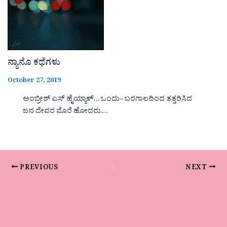
ನ್ಯಾನೊ ಕಥೆಗಳು
October 27, 2019
ಅಂಬ್ರೀಶ್ ಎಸ್ ಹೈಯ್ಯಾಳ್… ಒಂದು– ಬರಗಾಲದಿಂದ ತತ್ತರಿಸಿದ
ಜನ ದೇವರ ಮೊರೆ ಹೋದರು.…
PREVIOUS
NEXT