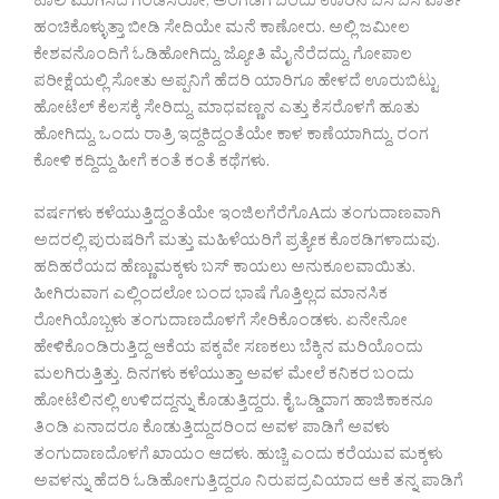
ಕೂಲಿ ಮುಗಿಸಿದ ಗಂಡಸರೋ, ಅಂಗಡಿಗೆ ಬಂದು ಊರಿನ ಬಿಸಿ ಬಿಸಿ ವಾರ್ತೆ
ಹಂಚಿಕೊಳ್ಳುತ್ತಾ ಬೀಡಿ ಸೇದಿಯೇ ಮನೆ ಕಾಣೋರು. ಅಲ್ಲಿ ಜಮೀಲ
ಕೇಶವನೊಂದಿಗೆ ಓಡಿಹೋಗಿದ್ದು, ಜ್ಯೋತಿ ಮೈ ನೆರೆದದ್ದು, ಗೋಪಾಲ
ಪರೀಕ್ಷೆಯಲ್ಲಿ ಸೋತು ಅಪ್ಪನಿಗೆ ಹೆದರಿ ಯಾರಿಗೂ ಹೇಳದೆ ಊರುಬಿಟ್ಟು
ಹೋಟೆಲ್ ಕೆಲಸಕ್ಕೆ ಸೇರಿದ್ದು, ಮಾಧವಣ್ಣನ ಎತ್ತು ಕೆಸರೊಳಗೆ ಹೂತು
ಹೋಗಿದ್ದು, ಒಂದು ರಾತ್ರಿ ಇದ್ದಕಿದ್ದಂತೆಯೇ ಕಾಳ ಕಾಣೆಯಾಗಿದ್ದು, ರಂಗ
ಕೋಳಿ ಕದ್ದಿದ್ದು ಹೀಗೆ ಕಂತೆ ಕಂತೆ ಕಥೆಗಳು.
ವರ್ಷಗಳು ಕಳೆಯುತ್ತಿದ್ದಂತೆಯೇ ಇಂಜಿಲಗೆರೆಗೊAದು ತಂಗುದಾಣವಾಗಿ
ಅದರಲ್ಲಿ ಪುರುಷರಿಗೆ ಮತ್ತು ಮಹಿಳೆಯರಿಗೆ ಪ್ರತ್ಯೇಕ ಕೊಠಡಿಗಳಾದುವು.
ಹದಿಹರೆಯದ ಹೆಣ್ಣುಮಕ್ಕಳು ಬಸ್ ಕಾಯಲು ಅನುಕೂಲವಾಯಿತು.
ಹೀಗಿರುವಾಗ ಎಲ್ಲಿಂದಲೋ ಬಂದ ಭಾಷೆ ಗೊತ್ತಿಲ್ಲದ ಮಾನಸಿಕ
ರೋಗಿಯೊಬ್ಬಳು ತಂಗುದಾಣದೊಳಗೆ ಸೇರಿಕೊಂಡಳು. ಏನೇನೋ
ಹೇಳಿಕೊಂಡಿರುತ್ತಿದ್ದ ಆಕೆಯ ಪಕ್ಕವೇ ಸಣಕಲು ಬೆಕ್ಕಿನ ಮರಿಯೊಂದು
ಮಲಗಿರುತ್ತಿತ್ತು. ದಿನಗಳು ಕಳೆಯುತ್ತಾ ಅವಳ ಮೇಲೆ ಕನಿಕರ ಬಂದು
ಹೋಟೆಲಿನಲ್ಲಿ ಉಳಿದದ್ದನ್ನು ಕೊಡುತ್ತಿದ್ದರು. ಕೈ ಒಡ್ಡಿದಾಗ ಹಾಜಿಕಾಕನೂ
ತಿಂಡಿ ಏನಾದರೂ ಕೊಡುತ್ತಿದ್ದುದರಿಂದ ಅವಳ ಪಾಡಿಗೆ ಅವಳು
ತಂಗುದಾಣದೊಳಗೆ ಖಾಯಂ ಆದಳು. ಹುಚ್ಚಿ ಎಂದು ಕರೆಯುವ ಮಕ್ಕಳು
ಅವಳನ್ನು ಹೆದರಿ ಓಡಿಹೋಗುತ್ತಿದ್ದರೂ ನಿರುಪದ್ರವಿಯಾದ ಆಕೆ ತನ್ನ ಪಾಡಿಗೆ