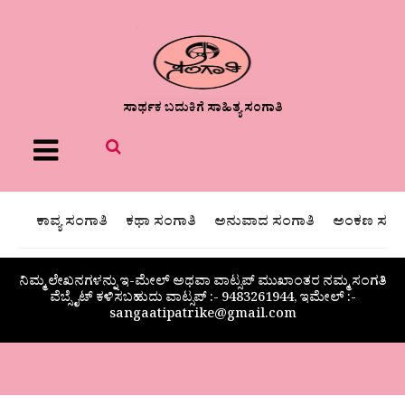
ಸಾರ್ಥಕ ಬದುಕಿಗೆ ಸಾಹಿತ್ಯ ಸಂಗಾತಿ
Menu
ಕಾವ್ಯ ಸಂಗಾತಿ
ಕಥಾ ಸಂಗಾತಿ
ಅನುವಾದ ಸಂಗಾತಿ
ಅಂಕಣ ಸಂಗಾ
ನಿಮ್ಮ ಲೇಖನಗಳನ್ನು ಇ-ಮೇಲ್ ಅಥವಾ ವಾಟ್ಸಪ್ ಮುಖಾಂತರ ನಮ್ಮ ಸಂಗತಿ
ವೆಬ್ಸೈಟ್ ಕಳಿಸಬಹುದು ವಾಟ್ಸಪ್‌ :- 9483261944, ಇಮೇಲ್ :-
sangaatipatrike@gmail.com