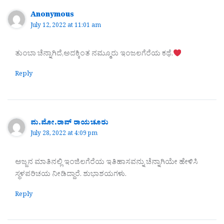
Anonymous
July 12, 2022 at 11:01 am
ತುಂಬಾ ಚೆನ್ನಾಗಿದೆ,ಅದಕ್ಕಿಂತ ನಮ್ಮೂರು ಇಂಜಲಗೆರೆಯ ಕಥೆ.
Reply
ಮ.ಮೋ.ರಾವ್ ರಾಯಚೂರು
July 28, 2022 at 4:09 pm
ಅಜ್ಜನ ಮಾತಿನಲ್ಲಿ ಇಂಜಿಲಗೆರೆಯ ಇತಿಹಾಸವನ್ನು ಚೆನ್ನಾಗಿಯೇ ಹೇಳಿಸಿ
ಸ್ಥಳಪರಿಚಯ ನೀಡಿದ್ದಾರೆ. ಶುಭಾಶಯಗಳು.
Reply