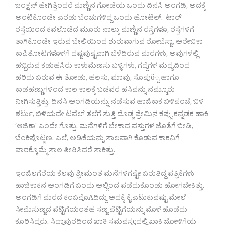
ಜಂಕ್ಷನ್ ಹೇಗಿತ್ತೆಂದರೆ ಮಣ್ಣಿನ ಗೋಡೆಯ ಒಂದು ದಿನಸಿ ಅಂಗಡಿ, ಅದಕ್ಕೆ
ಅಂಟಿಕೊಂಡೇ ಎರಡು ಬೆಂಚುಗಳಿದ್ದ ಒಂದು ಹೋಟೆಲ್. ಟಾರ್
ರಸ್ತೆಯಿಂದ ಕವಲೊಡೆದ ಮೂರು ನಾಲ್ಕು ಮಣ್ಣಿನ ರಸ್ತೆಗಳೂ, ರಸ್ತೆಗಳಿಗೆ
ತಾಗಿಕೊಂಡೇ ಇರುವ ಬೇಲಿಯಿಂದ ಶುರುವಾಗುವ ರೋಬೆಸ್ಟಾ, ಅರೇಬಿಕಾ
ಕಾಫಿತೋಟಗಳೊಳಗೆ ದಷ್ಟಪುಷ್ಟವಾಗಿ ಬೆಳೆದಿರುವ ಮರಗಳು, ಅವುಗಳಲ್ಲಿ
ಹಬ್ಬಿರುವ ಕಡುಹಸಿರು ಕಾಳುಮೆಣಸು ಬಳ್ಳಿಗಳು, ಗದ್ದೆಗಳ ಮಧ್ಯದಿಂದ
ಹರಿದು ಬರುವ ಈ ತೋಡು, ಹಲಸು, ಮಾವು, ಸೊಪುö್ಪ ಹಾಗೂ
ಕಾಡಹಣ್ಣುಗಳಿಂದ ಕಾಲ ಕಾಲಕ್ಕೆ ಬಡವರ ಹಸಿವನ್ನು ನಮ್ಮೂರು
ನೀಗಿಸುತ್ತಿತ್ತು. ದಿನಸಿ ಅಂಗಡಿಯನ್ನು ನಡೆಸುವ ಹಾಜಿಕಾಕ ಬಿಳಿಪಂಚೆ, ಬಿಳಿ
ಶರ್ಟು, ಬಿಳಿಯದೇ ಟವೆಲ್ ತಲೆಗೆ ಸುತ್ತಿ ದೊಡ್ಡ ಫ್ರೇಮಿನ ಕಪ್ಪು ಕನ್ನಡಕ ಹಾಕಿ
‘ಆಜಿಕಾ’ ಎಂದೇ ಗೊತ್ತು. ಮನೆಗಳಿಗೆ ಬೇಕಾದ ವಸ್ತುಗಳ ಜೊತೆಗೆ ಬೀಡಿ,
ಬೆಂಕಿಪೊಟ್ಟಣ, ಎಲೆ, ಅಡಿಕೆಯನ್ನು ಸಾಲವಾಗಿ ಕೊಡುವ ಕಾಕನಿಗೆ
ವಾರಕ್ಕೊಮ್ಮೆ ಸಾಲ ತೀರಿಸಿದರೆ ಸಾಕಿತ್ತು.
ಇಂಜಿಲಗೆರೆಯ ಕೆಲವು ಶ್ರೀಮಂತ ಮನೆಗಳಿಗಷ್ಟೇ ಬರುತಿದ್ದ ಪತ್ರಿಕೆಗಳು
ಹಾಜಿಕಾಕನ ಅಂಗಡಿಗೆ ಬಂದು ಅಲ್ಲಿಂದ ಪಡೆದುಕೊಂಡು ಹೋಗಬೇಕಿತ್ತು.
ಅಂಗಡಿಗೆ ಮರದ ಕಂಬವೊAದಿದ್ದು ಅದಕ್ಕೆ ಕೈ ಎಟುಕುವಷ್ಟು ಮೇಲೆ
ಸೀಮೆಸುಣ್ಣದ ಪೆಟ್ಟಿಗೆಯಂತಹ ಸಣ್ಣ ಪೆಟ್ಟಿಗೆಯನ್ನು ಮೊಳೆ ಹೊಡೆದು
ಕೂರಿಸಿದ್ದರು. ಸಿದ್ಧಾಪುರದಿಂದ ಖಾಕಿ ಸಮವಸ್ತçದಲ್ಲಿ ಖಾಕಿ ಜೋಳಿಗೆಯ