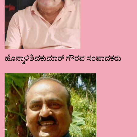
ಹೊನ್ನಾಳಿಶಿವಕುಮಾರ್ ಗೌರವ ಸಂಪಾದಕರು