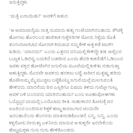
ಇರುತ್ತಿದ್ದಳು.
“ಮತ್ತೆ ಏನಾಯಿತು?” ಅವಳಿಗೆ ಆತುರ.
“ಆ ಅಮಾವಾಸ್ಯೆಯ ರಾತ್ರಿ ಸುಮಾರು ಹತ್ತು ಗಂಟೆಯಾಗಿರಬಹುದು. ಶೌಚಕ್ಕೆ
ಹೋಗಲು ಹೊರಬಂದ ಹಾಜಿಕಾಕ ಗುಳ್ಳೆನರಿಗಳ ಜೋರು ಸಿಳ್ಳೆಯ ಜೊತೆ
ತಂಗುದಾಣದಿAದ ಜೋರಾಗಿ ಕಿರುಚುವ ಸದ್ದು ಕೇಳಿ ಅತ್ತ ಕಡೆ ಟಾರ್ಚ್
ಹಿಡಿದು, “ಯಾರದು?” ಎಂದು ಎತ್ತರದ ದನಿಯಲ್ಲಿ ಕೇಳಿದ್ದೇ ತಡ, ಅಲ್ಲಿಂದ
ಒಬ್ಬಾತ ಓಡಿಬಿಟ್ಟ. ಬದುಕಿದೆ ಬಡಜೀವ ಎಂದು ಹೆದರಿ ಕಾಕನೆಡೆಗೆ ಓಡಿಬಂದ
ಇವಳು ಪಕ್ಕದ ಹೋಟೆಲ್‌ನ ಜಗುಲಿಯ ಮೂಲೆಯಲ್ಲಿ ಕುಳಿತು ನಡುಗುತ್ತಾ
ಅಳುತ್ತಿದ್ದಳು. ಮೊದಲೇ ಅವಳದು ಹರಕಲು ಬಟ್ಟೆ, ಅದೀಗ ಮತ್ತಷ್ಟು ಹರಿದು
ಹೊಟೇಲಮ್ಮ ಮೈ ಮುಚ್ಚಲು ಬಟ್ಟೆಕೊಟ್ಟು ಜಗುಲಿಯಲ್ಲೆ ಮಲಗುವಂತೆ
ಹೇಳಿದರು. ಮಾರನೆಯ ದಿನ ಎಲ್ಲರಿಗೂ ವಿಷಯ ತಿಳಿದು ಗುಲ್ಲೋ ಗುಲ್ಲು.
ಅವಳ ಬಳಿ ಬಂದವರು ಯಾರಿರಬಹುದು? ಎಂಬ ಊಹಾಪೋಹಗಳು
ಒಬ್ಬೊಬ್ಬರ ಬಾಯಲ್ಲಿ ಒಂದೊAದು ರೀತಿ. ಸಾಹುಕಾರರ ತೋಟಕ್ಕೆ ಪರ
ಊರಿಂದ ಬಂದಿರುವ ಕಿತ್ತಳೆ ಹಣ್ಣು ಕಾವಲುಗಾರ ಚಂದುನೇ
ಇರಬಹುದೆಂದು ಹೆಂಗಸರು ಮಾತನಾಡಿಕೊಂಡರೆ, ಬನ್ನಿ.. ಬನ್ನಿ.. ಎಂದು
ಕಳ್ಳನೋಟ ಬೀರುತ್ತಾ ಎಳನೀರು ಮಾರುವ ಆ ಕುಳ್ಳನೇ ಇರಬೇಕೆಂದು
ಹೆಣ್ಣುಮಕ್ಕಳು ಗುಸು ಗುಸು ಹೇಳಿಕೊಂಡರು.