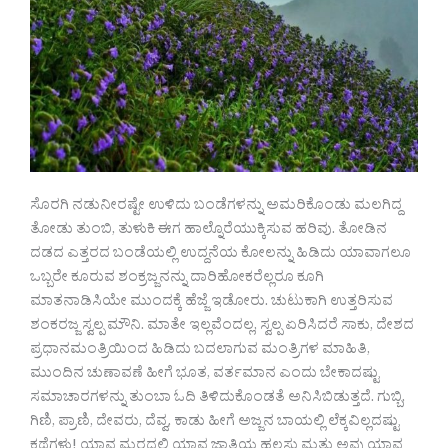
ಸೊರಗಿ ನಡುನೀರಷ್ಟೇ ಉಳಿದು ಬಂಡೆಗಳನ್ನು ಅಮರಿಕೊಂಡು ಮಲಗಿದ್ದ
ತೋಡು ತುಂಬಿ, ತುಳುಕಿ ಈಗ ಹಾಲ್ನೊರೆಯುಕ್ಕಿಸುವ ಹರಿವು. ತೋಡಿನ
ದಡದ ಎತ್ತರದ ಬಂಡೆಯಲ್ಲಿ ಉದ್ದನೆಯ ಕೋಲನ್ನು ಹಿಡಿದು ಯಾವಾಗಲೂ
ಒಬ್ಬರೇ ಕೂರುವ ಶಂಕ್ರಜ್ಜನನ್ನು ದಾರಿಹೋಕರೆಲ್ಲರೂ ಕೂಗಿ
ಮಾತನಾಡಿಸಿಯೇ ಮುಂದಕ್ಕೆ ಹೆಜ್ಜೆ ಇಡೋರು. ಚುಟುಕಾಗಿ ಉತ್ತರಿಸುವ
ಶಂಕರಜ್ಜ ಸ್ವಲ್ಪ ಮೌನಿ. ಮಾತೇ ಇಲ್ಲವೆಂದಲ್ಲ, ಸ್ವಲ್ಪ ಏರಿಸಿದರೆ ಸಾಕು, ದೇಶದ
ಪ್ರಧಾನಮಂತ್ರಿಯಿಂದ ಹಿಡಿದು ಬದಲಾಗುವ ಮಂತ್ರಿಗಳ ಮಾಹಿತಿ,
ಮುಂದಿನ ಚುಣಾವಣೆ ಹೀಗೆ ಭೂತ, ವರ್ತಮಾನ ಎಂದು ಬೇಕಾದಷ್ಟು
ಸಮಾಚಾರಗಳನ್ನು ತುಂಬಾ ಓದಿ ತಿಳಿದುಕೊಂಡತೆ ಅನಿಸಿಬಿಡುತ್ತದೆ. ಗುಬ್ಬಿ,
ಗಿಣಿ, ಪ್ರಾಣಿ, ದೇವರು, ದೆವ್ವ, ಕಾಡು ಹೀಗೆ ಅಜ್ಜನ ಬಾಯಲ್ಲಿ ಲೆಕ್ಕವಿಲ್ಲದಷ್ಟು
ಕಥೆಗಳು! ಯಾವ ಮರದಲ್ಲಿ ಯಾವ ಜಾತಿಯ ಹಲಸು ಮತ್ತು ಅವು ಯಾವ