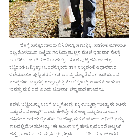
ಬೆಳಗ್ಗೆ ಹನ್ನೊಂದಾದರು ಬಿಸಿಲಿನ್ನೂ ಕಾಣುತ್ತಿಲ್ಲ. ಹಾಗಂತ ಮಳೆಯೂ
ಇಲ್ಲ. ತೊಳೆಯುವ ಬಟ್ಟೆಯ ಗಂಟನ್ನು ಹುಲ್ಲಿನ ಮೇಲೆ ಇಡುವಾಗ ನೆಲಕ್ಕೆ
ಅಂಟಿಕೊಂಡಂತಿದ್ದ ಹಸಿರು ಹುಲ್ಲಿನ ಮೇಲೆ ಪುಟ್ಟ ಹನಿಗಳು ಚಪ್ಪರ
ಕಟ್ಟಿದಂತೆ ಒತ್ತೊತ್ತಾಗಿ ಒಂದಕ್ಕೊಂದು ತಾಗಿ ನಿಲ್ಲುವಂತೆ ಆಧಾರವಾದ
ಬಲೆಯಂತಹ ಪುಟ್ಟ ಪರದೆಗಳು! ಅದನ್ನು ಮೆಲ್ಲನೆ ಬೆರಳ ತುದಿಯಿಂದ
ಮುಟ್ಟಿದಳು. ಅಷ್ಟರಲ್ಲಿ ಶಂಕ್ರಜ್ಜ ನೆತ್ತಿ ಮೇಲೆ ಕೈ ಇಟ್ಟು ಆಕಾಶ ನೋಡುತ್ತಾ
‘ಇವತ್ತು ಮಳೆ ಇದೆ’ ಎಂದು ಜೋರಾಗಿ ಲೆಕ್ಕಾಚಾರ ಹಾಕಿದನು.
ಇವಳು ಬಟ್ಟೆಯನ್ನು ನೀರಿಗೆ ಅದ್ದಿ ಸೋಪು ತಿಕ್ಕಿ ಉಜ್ಜುತ್ತಾ “ಅಜ್ಜಾ, ಈ ಊರು
ಎಷ್ಟು ಚೆಂದ ಅಲ್ವಾ?” ಎಂದು ಕೇಳಿದ್ದೇ ತಡ ಅಜ್ಜ ಎದ್ದು ಬಂದು ಅವಳ
ಹತ್ತಿರದ ಬಂಡೆಯಲ್ಲಿ ಕುಳಿತು “ಅಯ್ಯೋ, ಈಗ ಹೇಳೋದು ಏನಿದೆ? ನಮ್ಮ
ಕಾಲದಲ್ಲಿ ನೋಡಬೇಕಿತ್ತು.” ಈ ಊರಿನ ಬಗ್ಗೆ ಹೇಳುವುದೆಂದರೆ ಅಜ್ಜನಿಗೆ
ಹತ್ತು ನಾಲಗೆ ಎಂದು ಮನದಲ್ಲೇ ನಕ್ಕಳು. “ಹಿಂದೆ ಇಂಜಿಲಗೆರೆ