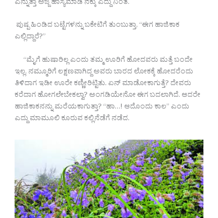
ಎನ್ನುತ್ತಾ ಅಜ್ಜ ಹಾಸ್ಯಮಾಡಿ ನಕ್ಕು ಎದ್ದು ನಿಂತ.
ಪುಷ್ಪ ಹಿಂಡಿದ ಬಟ್ಟೆಗಳನ್ನು ಬಕೇಟಿಗೆ ತುಂಬುತ್ತಾ, “ಈಗ ಹಾಜಿಕಾಕ
ಎಲ್ಲಿದ್ದಾರೆ?”
“ಮೈಗೆ ಹುಷಾರಿಲ್ಲ ಎಂದು ತಮ್ಮ ಊರಿಗೆ ಹೋದವರು ಮತ್ತೆ ಬಂದೇ
ಇಲ್ಲ. ನಮ್ಮೂರಿಗೆ ಲಕ್ಷಣವಾಗಿದ್ದ ಅವರು ಬಾರದ ಲೋಕಕ್ಕೆ ಹೋದರೆಂದು
ತಿಳಿದಾಗ ಇಡೀ ಊರೇ ಕಣ್ಣೀರಿಟ್ಟಿತು. ಏನ್ ಮಾಡೋಕಾಗುತ್ತೆ? ದೇವರು
ಕರೆದಾಗ ಹೋಗಲೇಬೇಕಲ್ವಾ? ಅಂಗಡಿಯೇನೋ ಈಗ ಬದಲಾಗಿದೆ. ಆದರೇ
ಹಾಜಿಕಾಕನನ್ನು ಮರೆಯಕಾಗುತ್ತಾ? “ಹಾ…! ಆದೊಂದು ಕಾಲ” ಎಂದು
ಎದ್ದು ಮಾಮೂಲಿ ಕೂರುವ ಕಲ್ಲಿನೆಡೆಗೆ ನಡೆದ.