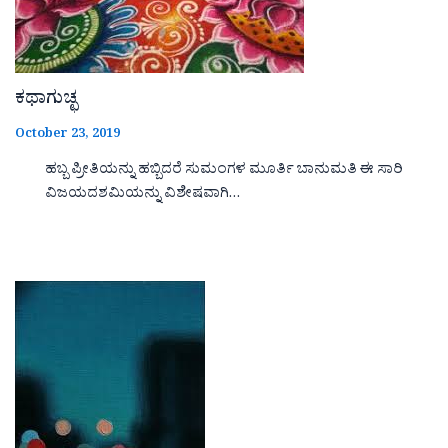
ಕಥಾಗುಚ್ಛ
October 23, 2019
ಹಬ್ಬ ಪ್ರೀತಿಯನ್ನು ಹಬ್ಬಿದರೆ ಸುಮಂಗಳ ಮೂರ್ತಿ ಬಾನುಮತಿ ಈ ಸಾರಿ
ವಿಜಯದಶಮಿಯನ್ನು ವಿಶೇಷವಾಗಿ…