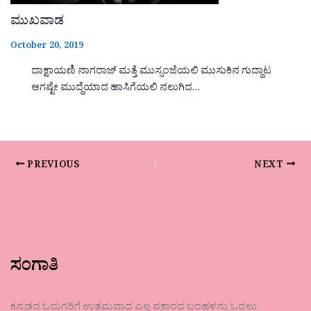
ಮುಖವಾಡ
October 20, 2019
ದಾಕ್ಷಾಯಣಿ ನಾಗರಾಜ್ ಮತ್ತೆ ಮುಸ್ಸಂಜೆಯಲಿ ಮುಸುಕಿನ ಗುದ್ದಾಟ
ಆಗಷ್ಟೇ ಮುದ್ದೆಯಾದ ಹಾಸಿಗೆಯಲಿ ನಲುಗಿದ…
PREVIOUS
NEXT
ಸಂಗಾತಿ
ಕನ್ನಡದ ಓದುಗರಿಗೆ ಉತ್ತಮವಾದ ಎಲ್ಲ ಪ್ರಕಾರದ ಬರಹಳನ್ನು ಓದಲು