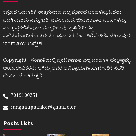
ಕನ್ನಡದ ಓದುಗರಿಗೆ ಉತ್ತಮವಾದ ಎಲ್ಲ ಪ್ರಕಾರದ ಬರಹಳನ್ನು ಓದಲು
ಒದಗಿಸುವುದು ನಮ್ಮ ಗುರಿ. ಜನಪರವಾದ, ಜೀವಪರವಾದ ಬರಹಗಳನ್ನು
ಮಾತ್ರ ಪ್ರಕಟಿಸುವುದು ನಮ್ಮ ನಿಲುವು. ಪ್ರತಿಭೆಯಿದ್ದೂ
ಎಲೆಮರೆಕಾಯಿಗಳಂತಿರುವ ಉತ್ತಮ ಬರಹಗಾರರಿಗೆ ವೇದಿಕೆಒದಗಿಸುವುದು
ʼಸಂಗಾತಿʼಯ ಉದ್ದೇಶ.
Copyright:- ಸಂಗಾತಿಯಲ್ಲಿ ಪ್ರಕಟವಾಗುವ ಎಲ್ಲ ಬರಹಗಳ ಹಕ್ಕುಸ್ವಾಮ್ಯ
ಆಯಾಲೇಖಕರದೇ ಆಗಿದ್ದು ಅವರ ಅಭಿಪ್ರಾಯಗಳಹೊಣೆಗಾರಿಕೆ ಸದರಿ
ಲೇಖಕರದೆ ಆಗಿರುತ್ತದೆ
7019100351
sangaatipatrike@gmail.com
Posts Lists