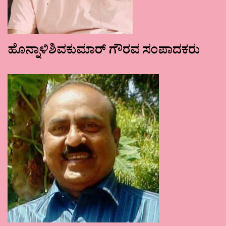
ಹೊನ್ನಾಳಿಶಿವಕುಮಾರ್ ಗೌರವ ಸಂಪಾದಕರು