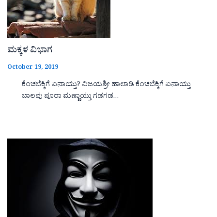
ಮಕ್ಕಳ ವಿಭಾಗ
October 19, 2019
ಕೆಂಚಬೆಕ್ಕಿಗೆ ಏನಾಯ್ತು? ವಿಜಯಶ್ರೀ ಹಾಲಾಡಿ ಕೆಂಚಬೆಕ್ಕಿಗೆ ಏನಾಯ್ತು
ಬಾಲವು ಪೂರಾ ಮಣ್ಣಾಯ್ತು ಗಡಗಡ…