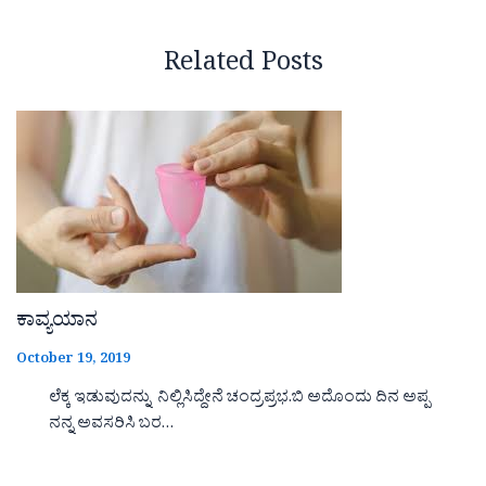
Related Posts
ಕಾವ್ಯಯಾನ
October 19, 2019
ಲೆಕ್ಕ ಇಡುವುದನ್ನು ನಿಲ್ಲಿಸಿದ್ದೇನೆ ಚಂದ್ರಪ್ರಭ.ಬಿ ಅದೊಂದು ದಿನ ಅಪ್ಪ
ನನ್ನ ಅವಸರಿಸಿ ಬರ…