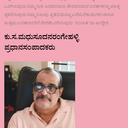
ಒದಗಿಸುವುದು ನಮ್ಮ ಗುರಿ. ಜನಪರವಾದ, ಜೀವಪರವಾದ ಬರಹಗಳನ್ನು ಮಾತ್ರ
ಪ್ರಕಟಿಸುವುದು ನಮ್ಮ ನಿಲುವು. ಪ್ರತಿಭೆಯಿದ್ದೂ ಎಲೆಮರೆಕಾಯಿಗಳಂತಿರುವ
ಉತ್ತಮ ಬರಹಗಾರರಿಗೆ ವೇದಿಕೆಒದಗಿಸುವುದು ʼಸಂಗಾತಿʼಯ ಉದ್ದೇಶ.
ಕು.ಸ.ಮಧುಸೂದನರಂಗೇಹಳ್ಳಿ
ಪ್ರಧಾನಸಂಪಾದಕರು