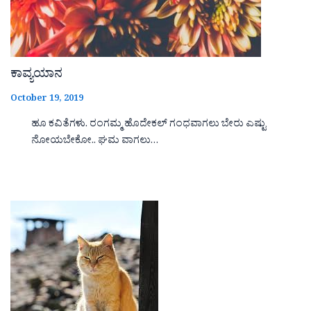
ಕಾವ್ಯಯಾನ
October 19, 2019
ಹೂ ಕವಿತೆಗಳು. ರಂಗಮ್ಮ ಹೊದೇಕಲ್ ಗಂಧವಾಗಲು ಬೇರು ಎಷ್ಟು
ನೋಯಬೇಕೋ.. ಘಮ ವಾಗಲು…