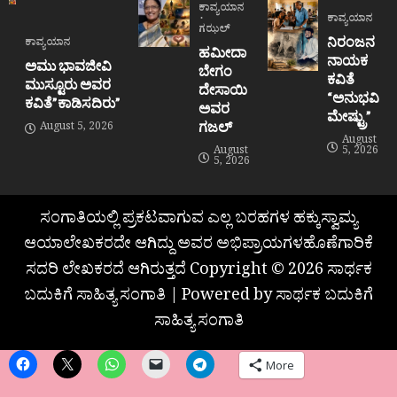
ಕಾವ್ಯಯಾನ
ಕಾವ್ಯಯಾನ
ಗಝಲ್
ನಿರಂಜನ
ಕಾವ್ಯಯಾನ
ಹಮೀದಾ
ನಾಯಕ
ಅಮು ಭಾವಜೀವಿ
ಬೇಗಂ
ಕವಿತೆ
ಮುಸ್ಟೂರು ಅವರ
ದೇಸಾಯಿ
“ಅನುಭವಿ
ಕವಿತೆ”ಕಾಡಿಸದಿರು”
ಅವರ
ಮೇಷ್ಟ್ರು”
ಗಜಲ್
August 5, 2026
August
August
5, 2026
5, 2026
ಸಂಗಾತಿಯಲ್ಲಿ ಪ್ರಕಟವಾಗುವ ಎಲ್ಲ ಬರಹಗಳ ಹಕ್ಕುಸ್ವಾಮ್ಯ
ಆಯಾಲೇಖಕರದೇ ಆಗಿದ್ದು ಅವರ ಅಭಿಪ್ರಾಯಗಳಹೊಣೆಗಾರಿಕೆ
ಸದರಿ ಲೇಖಕರದೆ ಆಗಿರುತ್ತದೆ Copyright © 2026 ಸಾರ್ಥಕ
ಬದುಕಿಗೆ ಸಾಹಿತ್ಯ ಸಂಗಾತಿ | Powered by ಸಾರ್ಥಕ ಬದುಕಿಗೆ
ಸಾಹಿತ್ಯ ಸಂಗಾತಿ
More