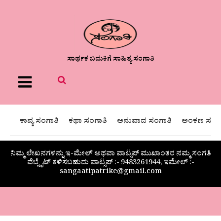
ಸಾರ್ಥಕ ಬದುಕಿಗೆ ಸಾಹಿತ್ಯ ಸಂಗಾತಿ
Menu
ಕಾವ್ಯ ಸಂಗಾತಿ
ಕಥಾ ಸಂಗಾತಿ
ಅನುವಾದ ಸಂಗಾತಿ
ಅಂಕಣ ಸಂಗಾ
ನಿಮ್ಮ ಲೇಖನಗಳನ್ನು ಇ-ಮೇಲ್ ಅಥವಾ ವಾಟ್ಸಪ್ ಮುಖಾಂತರ ನಮ್ಮ ಸಂಗತಿ
ವೆಬ್ಸೈಟ್ ಕಳಿಸಬಹುದು ವಾಟ್ಸಪ್‌ :- 9483261944, ಇಮೇಲ್ :-
sangaatipatrike@gmail.com