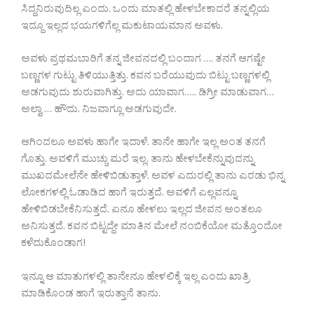
ಸಿದ್ದನಿರುವುದಿಲ್ಲ ಎಂದು. ಒಂದು ಮಾತಲ್ಲಿ ಹೇಳಬೇಕಾದರೆ ತನ್ನಲ್ಲಿಯ
ಇದ್ದೂ ಇಲ್ಲದ ಭಯಗಳಿಗೆಲ್ಲ ಮಕುಟಾಯಮಾನ ಅವಳು.
ಅವಳು ಪ್ರಥಮಬಾರಿಗೆ ತನ್ನ ಜೀವನದಲ್ಲಿ ಬಂದಾಗ …. ತನಗೆ ಆಗಷ್ಟೇ
ಬಣ್ಣಗಳ ಗುಟ್ಟು ತಿಳಿಯುತ್ತಿತ್ತು. ಕವನ ಬರೆಯುವುದು ಬಿಟ್ಟು ಬಣ್ಣಗಳಲ್ಲಿ
ಅಡಗುವುದು ಶುರುವಾಗಿತ್ತು. ಅದು ಯಾವಾಗ….. ಡಿಗ್ರೀ ಮಾಡುವಾಗ…
ಅಲ್ವಾ … ಹೌದು. ನಿಜವಾಗ್ಲೂ ಅಡಗುವುದೇ.
ಆಗಿಂದಲೂ ಅವಳು ಹಾಗೇ ಇದಾಳೆ. ತಾನೇ ಹಾಗೇ ಇಲ್ಲ ಅಂತ ತನಗೆ
ಗೊತ್ತು. ಅವಳಿಗೆ ಮುಚ್ಚು ಮರೆ ಇಲ್ಲ. ತಾನು ಹೇಳಬೇಕೆನ್ನುವುದನ್ನು
ಮುಖದಮೇಲೆನೇ ಹೇಳಿಬಿಡುತ್ತಾಳೆ. ಅವಳ ಎದುರಲ್ಲಿ ತಾನು ಎರಡು ಭಿನ್ನ
ಲೋಕಗಳಲ್ಲಿ ಓಡಾಡಿದ ಹಾಗೆ ಇರುತ್ತದೆ. ಅವಳಿಗೆ ಎಲ್ಲವನ್ನೂ
ಹೇಳಿಬಿಡಬೇಕೆನಿಸುತ್ತದೆ. ಏನೂ ಹೇಳಲು ಇಲ್ಲದ ಜೀವನ ಅಂತಲೂ
ಅನಿಸುತ್ತದೆ. ಕವನ ಬಿಟ್ಟದ್ದೇ ಮಾತಿನ ಮೇಲೆ ನಂಬಿಕೆಯೋ ಮತ್ತೊಂದೋ
ಕಳೆದುಕೊಂಡಾಗ!
ಇನ್ನೂ ಆ ಮಾತುಗಳಲ್ಲಿ ತಾನೇನೂ ಹೇಳಲಿಕ್ಕೆ ಇಲ್ಲ ಎಂದು ಖಾತ್ರಿ
ಮಾಡಿಕೊಂಡ ಹಾಗೆ ಇರುತ್ತಾನೆ ತಾನು.