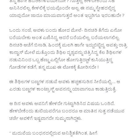
ತನ್ನ ಹಾಗೇ ಹೆದರಿಕೆಗಳಿವೆಯೇನೋ ? ಗೊತ್ತಿಲ್ಲ. ಕೇಳಬೇಕೆಂದು ಸಹ
ಅನಿಸಿರಲಿಲ್ಲ. ಕೇಳಲಿಕ್ಕೆ ಭಯವೊಂದೇ ಅಲ್ಲ. ಈ ನಮ್ಮ ಸ್ನೇಹದಲ್ಲಿದ್ದ
ಯಾವುದೋ ಜಾದೂ ಮಾಯವಾಗುತ್ತದೆ ಅಂತ ಇಬ್ಬರಿಗೂ ಇರಬಹುದೇ ?
ಒಂದು ಸಂಜೆ, ಅವಳು ಬಂದು ಹೋದ ಮೇಲೆ- ದಿನಚರಿ ತೆಗೆದು ಏನೋ
ಬರೆಯಬೇಕು ಅಂತ ಎಣಿಸಿದ್ದ. ಆದರೆ ಬರೆಯಲಿಲ್ಲ. ಬರೆಯಲಾಗಲಿಲ್ಲ.
ದಿನಚರಿ ಆಚೆಗೆ ಬಿಸಾಡಿ, ಹಿಂದಕ್ಕೆ ಮಲಗಿ ಹಾಗೇ ಇದ್ದುಬಿಟ್ಟಿದ್ದ. ಆವತ್ತು ರಾತ್ರಿ
ಕಾನ್ವಾಸ್ ಮೇಲೆ ಮತ್ತೊಂದು ಶಿಥಿಲ ದೃಶ್ಯವನ್ನು ಚಿತ್ರಿಸಿದ್ದ. ಕೆಲ ಶಿಥಿಲಗಳ
ನಡುವಿನಿಂದ ಒಬ್ಬ ಹೆಣ್ಣು ಎಲ್ಲಿಗೋ ಹೋಗುತ್ತಿದ್ದಾಳೆ ಕುಸಿಯುತ್ತಿದ್ದ
ಗೋಡೆಗಳ ಕಡೆಗೆ, ತನ್ನ ಮುಖ ಈ ಲೋಕಕ್ಕೆ ತೋರಿಸದೇ !
ಈ ಶಿಥಿಲಗಳ ಬಣ್ಣಗಳ ನಡುವೆ ಅವಳು ಹಚ್ಚಹಸುರಿನ ಸೀರೆಯಲ್ಲಿ…. ಆ
ಎರಡು ಬಣ್ಣಗಳ ಕಾಂಟ್ರಾಸ್ಟ್ ಅವನನ್ನು ಯಾವಾಗಲೂ ಕಾಡುತ್ತಿರುತ್ತೆ.
ಆ ದಿನ ಅವಳು ಅವನಿಗೆ ಹೇಳದೇ ಗುಟ್ಟಾಗಿರಿಸಿದ ವಿಷಯ ಒಂದಿದೆ.
ಹೇಳಬೇಕೆಂದು ತುಟಿಯವರೆಗೂ ಬಂದರೂ ಆ ಮಾತಿನ ಸುತ್ತ ನಡೆಯುವ
ಚರ್ಚೆ ಅವಳಿಗೆ ಇಷ್ಟವಾಗದೇ ಸುಮ್ಮನಾಗಿದ್ದಳು.
“ ಮದುವೆಯ ಬಂಧನದಲ್ಲಿರುವ ಅನಿಶ್ಚಿತತೆಗಿಂತ, ಹೀಗೆ