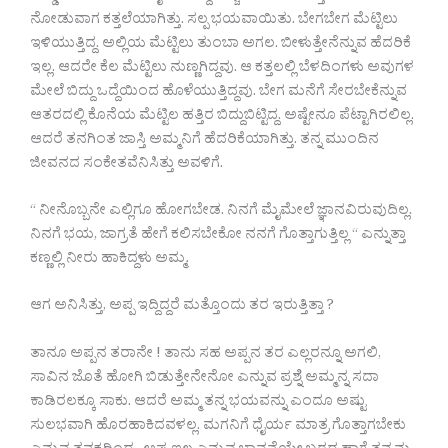
ನೋಡುವಾಗ ಕತ್ತಲೆಯಾಗಿತ್ತು. ಸಲ್ಪ ಭಯವಾಯಿತು. ಬೇಗಬೇಗ ಮೆಟ್ಟಿಲು
ಇಳಿಯುತ್ತಿದ್ದ. ಅಲ್ಲಿಯ ಮೆಟ್ಟಿಲು ತುಂಬಾ ಅಗಲ. ಬೀಳುತ್ತೇನೆನ್ನುವ ಹೆದರಿಕೆ
ಇಲ್ಲ. ಆದರೇ ಕೆಲ ಮೆಟ್ಟಿಲು ನುಣ್ಣಗಿದ್ದವು. ಆ ಕತ್ತಲಲ್ಲಿ ಬೆಳದಿಂಗಳು ಅವುಗಳ
ಮೇಲೆ ಬಿದ್ದು ಒದ್ದೆಯಿಂದ ಹೊಳೆಯುತ್ತಿದ್ದವು. ಬೇಗ ಮನೆಗೆ ಸೇರಬೇಕೆನ್ನುವ
ಆತರದಲ್ಲಿ ಕೊನೆಯ ಮೆಟ್ಟಿಲ ಹತ್ತಿರ ಬಿದ್ದುಬಿಟ್ಟಿದ್ದ. ಅಷ್ಟೇನೂ ಪೆಟ್ಟಾಗಿರಲಿಲ್ಲ.
ಆದರೆ ತನಗಿಂತ ಜಾಸ್ತಿ ಅಮ್ಮನಿಗೆ ಹೆದರಿಕೆಯಾಗಿತ್ತು. ತನ್ನ ಮುಂದಿನ
ಜೀವನದ ಸಂಕೇತವೆನಿಸಿತ್ತು ಅವಳಿಗೆ.
“ ನೀನೊಬ್ಬನೇ ಎಲ್ಲಿಗೂ ಹೋಗಬೇಡ. ನಿನಗೆ ಮೈಮೇಲೆ ಜ್ಞಾನವಿರುವುದಿಲ್ಲ.
ನಿನಗೆ ಭಯ, ಜಾಗ್ರತೆ ಹೇಗೆ ಕಲಿಸಬೇಕೋ ನನಗೆ ಗೊತ್ತಾಗುತ್ತಿಲ್ಲ “ ಎನ್ನುತ್ತಾ
ಕಣ್ಣಲ್ಲಿ ನೀರು ಹಾಕಿದ್ದಳು ಅಮ್ಮ.
ಆಗ ಅನಿಸಿತ್ತು, ಅಪ್ಪ ಇದ್ದಿದ್ದರೆ ಮತ್ತೊಂದು ತರ ಇರುತ್ತಿತ್ತಾ ?
ತಾನೂ ಅಪ್ಪನ ತರಾನೇ ! ತಾನು ಸಹ ಅಪ್ಪನ ತರ ಎಲ್ಲರನ್ನೂ ಅಗಲಿ,
ಸಾವಿನ ಜೊತೆ ಹೋಗಿ ಬಿಡುತ್ತೇನೇನೋ ಎನ್ನುವ ಪ್ರಶ್ನೆ ಅಮ್ಮನ್ನ ಸದಾ
ಕಾಡಿರಲಕ್ಕೂ ಸಾಕು. ಆದರೆ ಅಮ್ಮ ತನ್ನ ಭಯವನ್ನು ಎಂದೂ ಅಷ್ಟು
ಸುಲಭವಾಗಿ ಹೊರಹಾಕಿದವಳಲ್ಲ. ಮಗನಿಗೆ ಧೈರ್ಯ ಮಾತ್ರ ಗೊತ್ತಾಗಬೇಕು