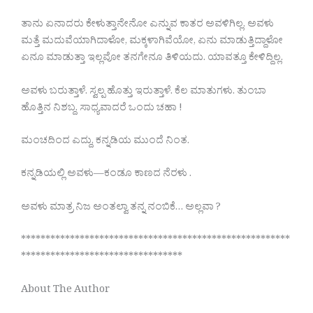
ತಾನು ಏನಾದರು ಕೇಳುತ್ತಾನೇನೋ ಎನ್ನುವ ಕಾತರ ಅವಳಿಗಿಲ್ಲ. ಅವಳು
ಮತ್ತೆ ಮದುವೆಯಾಗಿದಾಳೋ, ಮಕ್ಕಳಾಗಿವೆಯೋ, ಏನು ಮಾಡುತ್ತಿದ್ದಾಳೋ
ಏನೂ ಮಾಡುತ್ತಾ ಇಲ್ಲವೋ ತನಗೇನೂ ತಿಳಿಯದು. ಯಾವತ್ತೂ ಕೇಳಿದ್ದಿಲ್ಲ.
ಅವಳು ಬರುತ್ತಾಳೆ. ಸ್ವಲ್ಪ ಹೊತ್ತು ಇರುತ್ತಾಳೆ. ಕೆಲ ಮಾತುಗಳು. ತುಂಬಾ
ಹೊತ್ತಿನ ನಿಶಬ್ದ. ಸಾಧ್ಯವಾದರೆ ಒಂದು ಚಹಾ !
ಮಂಚದಿಂದ ಎದ್ದು, ಕನ್ನಡಿಯ ಮುಂದೆ ನಿಂತ.
ಕನ್ನಡಿಯಲ್ಲಿ ಅವಳು—ಕಂಡೂ ಕಾಣದ ನೆರಳು .
ಅವಳು ಮಾತ್ರ ನಿಜ ಅಂತಲ್ವಾ ತನ್ನ ನಂಬಿಕೆ… ಅಲ್ಲವಾ ?
*******************************************************
*********************************
About The Author