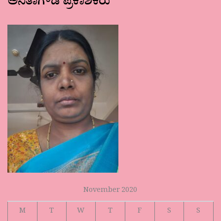
ಅನಿತಾಗೌಡ ಪ್ರಕಾಶಕರು
November 2020
M
T
W
T
F
S
S