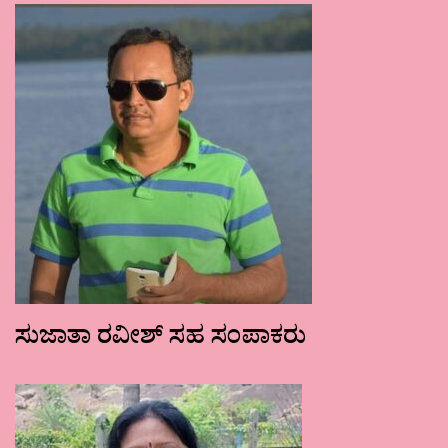
ಸುಜಾತಾ ರವೀಶ್ ಸಹ ಸಂಪಾಕರು