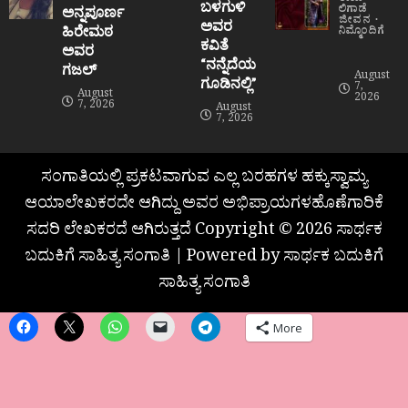
ತಾಯಿ
ಬಳಗುಳಿ
ಲಿಗಾಡೆ
ಅನ್ನಪೂರ್ಣ
ಜೀವನ
ಅವರ
ಹಿರೇಮಠ
ನಿಮ್ಮೊಂದಿಗೆ
ಕವಿತೆ
ಅವರ
“ನನ್ನೆದೆಯ
ಗಜಲ್
August
ಗೂಡಿನಲ್ಲಿ”
7,
August
2026
7, 2026
August
7, 2026
ಸಂಗಾತಿಯಲ್ಲಿ ಪ್ರಕಟವಾಗುವ ಎಲ್ಲ ಬರಹಗಳ ಹಕ್ಕುಸ್ವಾಮ್ಯ
ಆಯಾಲೇಖಕರದೇ ಆಗಿದ್ದು ಅವರ ಅಭಿಪ್ರಾಯಗಳಹೊಣೆಗಾರಿಕೆ
ಸದರಿ ಲೇಖಕರದೆ ಆಗಿರುತ್ತದೆ Copyright © 2026 ಸಾರ್ಥಕ
ಬದುಕಿಗೆ ಸಾಹಿತ್ಯ ಸಂಗಾತಿ | Powered by ಸಾರ್ಥಕ ಬದುಕಿಗೆ
ಸಾಹಿತ್ಯ ಸಂಗಾತಿ
More