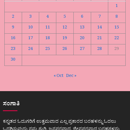
1
2
3
4
5
6
7
8
9
10
11
12
13
14
15
16
17
18
19
20
21
22
23
24
25
26
27
28
29
30
« Oct
Dec »
ಸಂಗಾತಿ
ಕನ್ನಡದ ಓದುಗರಿಗೆ ಉತ್ತಮವಾದ ಎಲ್ಲ ಪ್ರಕಾರದ ಬರಹಳನ್ನು ಓದಲು
ಒದಗಿಸುವುದು ನಮ್ಮ ಗುರಿ. ಜನಪರವಾದ, ಜೀವಪರವಾದ ಬರಹಗಳನ್ನು