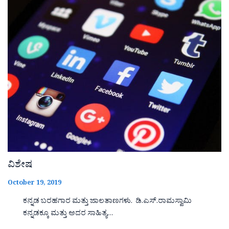
ವಿಶೇಷ
October 19, 2019
ಕನ್ನಡ ಬರಹಗಾರ ಮತ್ತು ಜಾಲತಾಣಗಳು. ಡಿ.ಎಸ್.ರಾಮಸ್ವಾಮಿ
ಕನ್ನಡಕ್ಕೂ ಮತ್ತು ಅದರ ಸಾಹಿತ್ಯ…