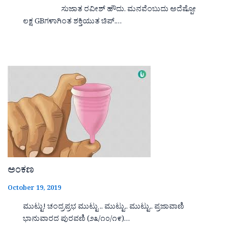
ಸುಜಾತ ರವೀಶ್ ಹೌದು. ಮನವೆಂಬುದು ಅದೆಷ್ಪೋ
ಲಕ್ಷ GBಗಳಾಗಿಂತ ಶಕ್ತಿಯುತ ಚಿಪ್.…
ಅಂಕಣ
October 19, 2019
ಮುಟ್ಟು! ಚಂದ್ರಪ್ರಭ ಮುಟ್ಟು .. ಮುಟ್ಟು.. ಮುಟ್ಟು.. ಪ್ರಜಾವಾಣಿ
ಭಾನುವಾರದ ಪುರವಣಿ (೨೩/೧೦/೧೯)…