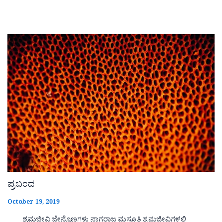
ಪ್ರಬಂದ
October 19, 2019
ಶ್ರಮಜೀವಿ ಜೇನ್ನೊಣಗಳು ನಾಗರಾಜ ಮಸೂತಿ ಶ್ರಮಜೀವಿಗಳಲ್ಲಿ