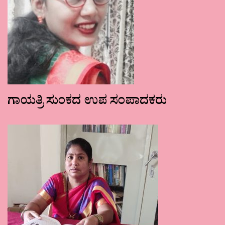
ಗಾಯತ್ರಿ ಸುಂಕದ ಉಪ ಸಂಪಾದಕರು