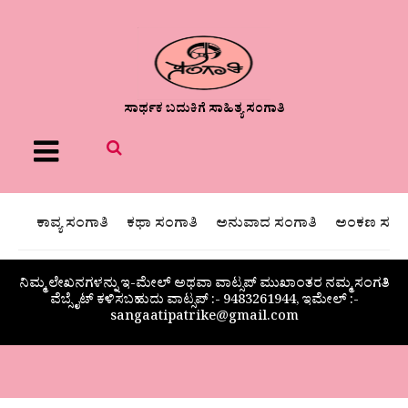
ಸಾರ್ಥಕ ಬದುಕಿಗೆ ಸಾಹಿತ್ಯ ಸಂಗಾತಿ
Menu
ಕಾವ್ಯ ಸಂಗಾತಿ
ಕಥಾ ಸಂಗಾತಿ
ಅನುವಾದ ಸಂಗಾತಿ
ಅಂಕಣ ಸಂಗಾ
ನಿಮ್ಮ ಲೇಖನಗಳನ್ನು ಇ-ಮೇಲ್ ಅಥವಾ ವಾಟ್ಸಪ್ ಮುಖಾಂತರ ನಮ್ಮ ಸಂಗತಿ
ವೆಬ್ಸೈಟ್ ಕಳಿಸಬಹುದು ವಾಟ್ಸಪ್‌ :- 9483261944, ಇಮೇಲ್ :-
sangaatipatrike@gmail.com