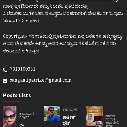
ಮಾತ್ರ ಪ್ರಕಟಿಸುವುದು ನಮ್ಮ ನಿಲುವು. ಪ್ರತಿಭೆಯಿದ್ದೂ
ಎಲೆಮರೆಕಾಯಿಗಳಂತಿರುವ ಉತ್ತಮ ಬರಹಗಾರರಿಗೆ ವೇದಿಕೆಒದಗಿಸುವುದು
ʼಸಂಗಾತಿʼಯ ಉದ್ದೇಶ.
Copyright:- ಸಂಗಾತಿಯಲ್ಲಿ ಪ್ರಕಟವಾಗುವ ಎಲ್ಲ ಬರಹಗಳ ಹಕ್ಕುಸ್ವಾಮ್ಯ
ಆಯಾಲೇಖಕರದೇ ಆಗಿದ್ದು ಅವರ ಅಭಿಪ್ರಾಯಗಳಹೊಣೆಗಾರಿಕೆ ಸದರಿ
ಲೇಖಕರದೆ ಆಗಿರುತ್ತದೆ
7019100351
sangaatipatrike@gmail.com
Posts Lists
ಕಾವ್ಯಯಾನ
ಕಾವ್ಯಯಾನ
ಅಂಕಣ
ಕಾರ್ತಿಕ್
ಗಝಲ್
ಸಂಗಾತಿ
ಭಟ್
ಜಯದೇವಿ
ಡಾ