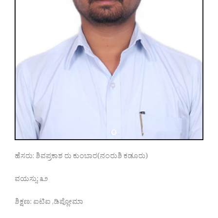
ಹೆಸರು: ಶಿವಪ್ರಕಾಶ ರು ಕುಂಬಾರ(ನಂರುಶಿ ಕಡೂರು)
ವಯಸ್ಸು: ೩೨
ಶಿಕ್ಷಣ: ಐಟಿಐ ,ಡಿಪ್ಲೋಮಾ