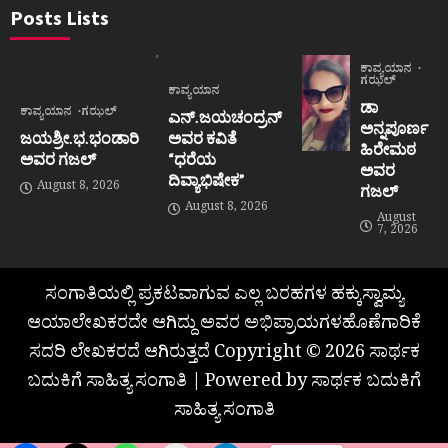
Posts Lists
ಕಾವ್ಯಯಾನ
ಗಝಲ್
ಕಾವ್ಯಯಾನ
ಡಾ
ಕಾವ್ಯಯಾನ
ಗಝಲ್
ಎನ್.ಜಯಚಂದ್ರನ್
ಅನ್ನಪೂರ್ಣ
ಜಯಶ್ರೀ.ಭ.ಭಂಡಾರಿ
ಅವರ ಕವಿತೆ
ಹಿರೇಮಠ
ಅವರ ಗಜಲ್
“ಧರೆಯ
ಅವರ
ದಿವ್ಯಾಭಿಷೇಕ”
August 8, 2026
ಗಜಲ್
August 8, 2026
August
7, 2026
ಸಂಗಾತಿಯಲ್ಲಿ ಪ್ರಕಟವಾಗುವ ಎಲ್ಲ ಬರಹಗಳ ಹಕ್ಕುಸ್ವಾಮ್ಯ
ಆಯಾಲೇಖಕರದೇ ಆಗಿದ್ದು ಅವರ ಅಭಿಪ್ರಾಯಗಳಹೊಣೆಗಾರಿಕೆ
ಸದರಿ ಲೇಖಕರದೆ ಆಗಿರುತ್ತದೆ Copyright © 2026 ಸಾರ್ಥಕ
ಬದುಕಿಗೆ ಸಾಹಿತ್ಯ ಸಂಗಾತಿ | Powered by ಸಾರ್ಥಕ ಬದುಕಿಗೆ
ಸಾಹಿತ್ಯ ಸಂಗಾತಿ