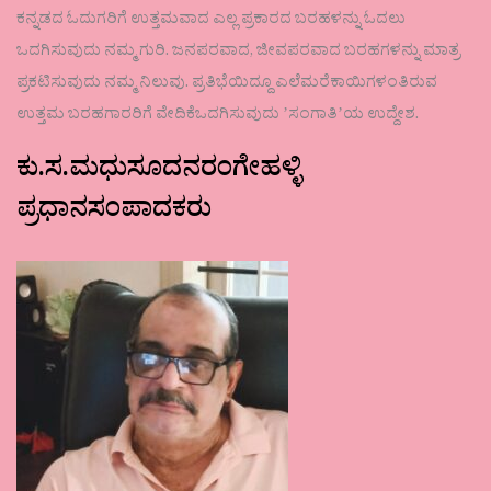
ಕನ್ನಡದ ಓದುಗರಿಗೆ ಉತ್ತಮವಾದ ಎಲ್ಲ ಪ್ರಕಾರದ ಬರಹಳನ್ನು ಓದಲು
ಒದಗಿಸುವುದು ನಮ್ಮ ಗುರಿ. ಜನಪರವಾದ, ಜೀವಪರವಾದ ಬರಹಗಳನ್ನು ಮಾತ್ರ
ಪ್ರಕಟಿಸುವುದು ನಮ್ಮ ನಿಲುವು. ಪ್ರತಿಭೆಯಿದ್ದೂ ಎಲೆಮರೆಕಾಯಿಗಳಂತಿರುವ
ಉತ್ತಮ ಬರಹಗಾರರಿಗೆ ವೇದಿಕೆಒದಗಿಸುವುದು ʼಸಂಗಾತಿʼಯ ಉದ್ದೇಶ.
ಕು.ಸ.ಮಧುಸೂದನರಂಗೇಹಳ್ಳಿ
ಪ್ರಧಾನಸಂಪಾದಕರು