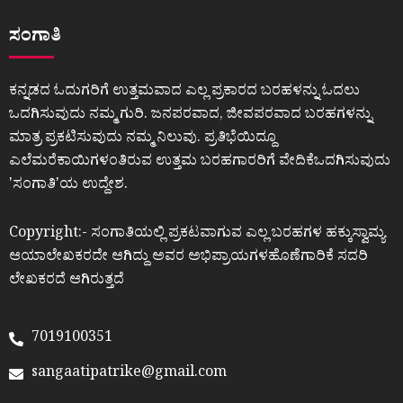
ಸಂಗಾತಿ
ಕನ್ನಡದ ಓದುಗರಿಗೆ ಉತ್ತಮವಾದ ಎಲ್ಲ ಪ್ರಕಾರದ ಬರಹಳನ್ನು ಓದಲು
ಒದಗಿಸುವುದು ನಮ್ಮ ಗುರಿ. ಜನಪರವಾದ, ಜೀವಪರವಾದ ಬರಹಗಳನ್ನು
ಮಾತ್ರ ಪ್ರಕಟಿಸುವುದು ನಮ್ಮ ನಿಲುವು. ಪ್ರತಿಭೆಯಿದ್ದೂ
ಎಲೆಮರೆಕಾಯಿಗಳಂತಿರುವ ಉತ್ತಮ ಬರಹಗಾರರಿಗೆ ವೇದಿಕೆಒದಗಿಸುವುದು
ʼಸಂಗಾತಿʼಯ ಉದ್ದೇಶ.
Copyright:- ಸಂಗಾತಿಯಲ್ಲಿ ಪ್ರಕಟವಾಗುವ ಎಲ್ಲ ಬರಹಗಳ ಹಕ್ಕುಸ್ವಾಮ್ಯ
ಆಯಾಲೇಖಕರದೇ ಆಗಿದ್ದು ಅವರ ಅಭಿಪ್ರಾಯಗಳಹೊಣೆಗಾರಿಕೆ ಸದರಿ
ಲೇಖಕರದೆ ಆಗಿರುತ್ತದೆ
7019100351
sangaatipatrike@gmail.com