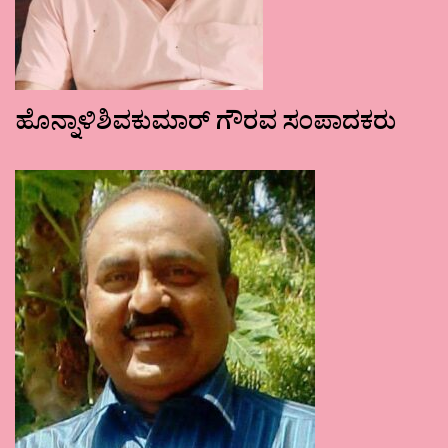
ಹೊನ್ನಾಳಿಶಿವಕುಮಾರ್ ಗೌರವ ಸಂಪಾದಕರು