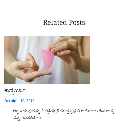
Related Posts
ಕಾವ್ಯಯಾನ
October 19, 2019
ಲೆಕ್ಕ ಇಡುವುದನ್ನು ನಿಲ್ಲಿಸಿದ್ದೇನೆ ಚಂದ್ರಪ್ರಭ.ಬಿ ಅದೊಂದು ದಿನ ಅಪ್ಪ
ನನ್ನ ಅವಸರಿಸಿ ಬರ…