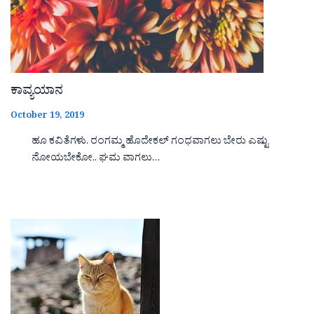
ಕಾವ್ಯಯಾನ
October 19, 2019
ಹೂ ಕವಿತೆಗಳು. ರಂಗಮ್ಮ ಹೊದೇಕಲ್ ಗಂಧವಾಗಲು ಬೇರು ಎಷ್ಟು
ನೋಯಬೇಕೋ.. ಘಮ ವಾಗಲು…