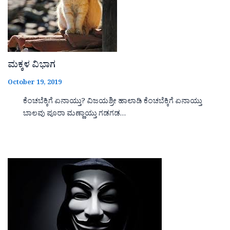
ಮಕ್ಕಳ ವಿಭಾಗ
October 19, 2019
ಕೆಂಚಬೆಕ್ಕಿಗೆ ಏನಾಯ್ತು? ವಿಜಯಶ್ರೀ ಹಾಲಾಡಿ ಕೆಂಚಬೆಕ್ಕಿಗೆ ಏನಾಯ್ತು
ಬಾಲವು ಪೂರಾ ಮಣ್ಣಾಯ್ತು ಗಡಗಡ…