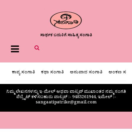
ಸಾರ್ಥಕ ಬದುಕಿಗೆ ಸಾಹಿತ್ಯ ಸಂಗಾತಿ
Menu
ಕಾವ್ಯ ಸಂಗಾತಿ
ಕಥಾ ಸಂಗಾತಿ
ಅನುವಾದ ಸಂಗಾತಿ
ಅಂಕಣ ಸಂಗಾ
ನಿಮ್ಮ ಲೇಖನಗಳನ್ನು ಇ-ಮೇಲ್ ಅಥವಾ ವಾಟ್ಸಪ್ ಮುಖಾಂತರ ನಮ್ಮ ಸಂಗತಿ
ವೆಬ್ಸೈಟ್ ಕಳಿಸಬಹುದು ವಾಟ್ಸಪ್‌ :- 9483261944, ಇಮೇಲ್ :-
sangaatipatrike@gmail.com