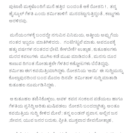
ಪುಟಾಣಿ‌ ಮಕ್ಕಳೊಂದಿಗೆ ಮನೆ ಹತ್ತಿರ ಬಂದಂತೆ ಆಕೆ ರೋಶನಿ ! , ತನ್ನ
ಹೈಸ್ಕೂಲ್ ಗೆಳತಿ ಎಂದು ಶರ್ಮಿತಾಳಿಗೆ ಮನದಟ್ಟಾಗುತ್ತಿದ್ದಂತೆ , ಕಣ್ಣುಗಳು
ಅರಳಿದವು.
ಮನೆಯಂಗಳಕ್ಕೆ ಬಂದದ್ದೇ ನಗುವಿನ‌ ವಿನಿಮಯ, ಆತ್ಮೀಯ ‌ಅಪ್ಪುಗೆಯ
ನಂತರ‌ ಇಬ್ಬರೂ ಮಾತಿಗಿಳಿದರು . ಗಂಟೆಗಟ್ಟಲೆ ಮಾತು.‌ ಅಪರೂಪಕ್ಕೆ
ಹತ್ತು ವರ್ಷಗಳ ನಂತರದ ಭೇಟಿ.‌ ಕೇಳಬೇಕೆ? ಉತ್ಸಾಹ , ಕುತೂಹಲಗಳು
ಮರದ ಕವಲುಗಳು ಮುಗಿಲ ಕಡೆ ಮುಖ ಮಾಡಿದಂತೆ , ಮನಸು ದೂರ
ಕಾಣುವ ದಿಗಂತ ನೋಡುತ್ತಲೇ ಗೆಳತಿರ ಕಣ್ಣೋಟಗಳು ಬೆರೆತಿದ್ದವು.
ಶರ್ಮಿತಾ ಈಗ ಕವಯಿತ್ರಿಯಾಗಿದ್ದಳು. ರೋಶನಿಯ ‘ಆಯಿ’ ಈ‌ ಸುದ್ದಿಯನ್ನು
‌ಕೊಲ್ಲಾಪುರದಿಂದ ಬಂದ ಮೊದಲ ದಿನವೇ ಶರ್ಮಿತಾಳ ಸುದ್ದಿ ಮಾತಾಡಿ
ಕುತೂಹಲ ನೂರ್ಮಡಿಸಿದ್ದಳು .
ಆ ಕುತೂಹಲ ತಣಿಸಿಕೊಳ್ಳಲು, ಅವಳ ಕವನ ಸಂಕಲನ ಪಡೆಯಲು ಹಾಗೂ
ಗೆಳತಿಯ ಪ್ರಸಿದ್ಧಿ ಅರಿತು ಖುಷಿಪಡಲು ರೋಶನಿ ಬಂದದ್ದಾಗಿತ್ತು. ಅಂತೂ
ಕವಯಿತ್ರಿಯ ಸುದ್ದಿ ಕೇಳಿದ ಮೇಲೆ ; ತನ್ನ ಲಂಡನ್ ಪ್ರವಾಸ, ಅಲ್ಲಿನ ಜನ
,‌ಜೀವನ, ಯುವ ಜನರ ಬದುಕು, ಪ್ರೀತಿ, ಮುಕ್ತವಾದ ಜೀವನೋತ್ಸಾಹ ,