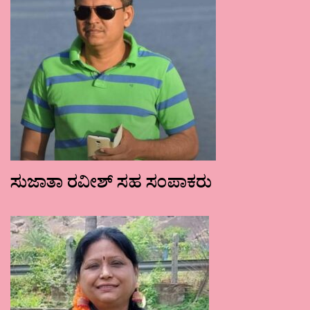
ಸುಜಾತಾ ರವೀಶ್ ಸಹ ಸಂಪಾಕರು