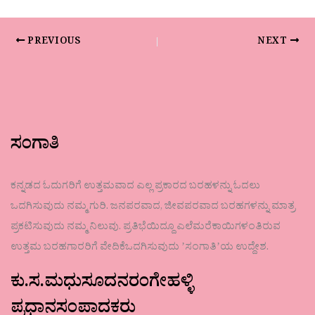
PREVIOUS
NEXT
ಸಂಗಾತಿ
ಕನ್ನಡದ ಓದುಗರಿಗೆ ಉತ್ತಮವಾದ ಎಲ್ಲ ಪ್ರಕಾರದ ಬರಹಳನ್ನು ಓದಲು
ಒದಗಿಸುವುದು ನಮ್ಮ ಗುರಿ. ಜನಪರವಾದ, ಜೀವಪರವಾದ ಬರಹಗಳನ್ನು ಮಾತ್ರ
ಪ್ರಕಟಿಸುವುದು ನಮ್ಮ ನಿಲುವು. ಪ್ರತಿಭೆಯಿದ್ದೂ ಎಲೆಮರೆಕಾಯಿಗಳಂತಿರುವ
ಉತ್ತಮ ಬರಹಗಾರರಿಗೆ ವೇದಿಕೆಒದಗಿಸುವುದು ʼಸಂಗಾತಿʼಯ ಉದ್ದೇಶ.
ಕು.ಸ.ಮಧುಸೂದನರಂಗೇಹಳ್ಳಿ
ಪ್ರಧಾನಸಂಪಾದಕರು