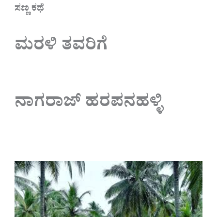
ಸಣ್ಣ ಕಥೆ
ಮರಳಿ ತವರಿಗೆ
ನಾಗರಾಜ್ ಹರಪನಹಳ್ಳಿ