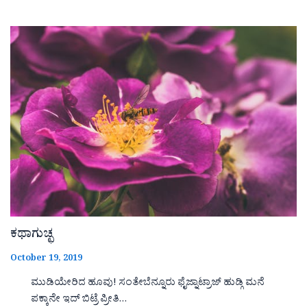
ಕಥಾಗುಚ್ಛ
October 19, 2019
ಮುಡಿಯೇರಿದ ಹೂವು! ಸಂತೇಬೆನ್ನೂರು ಫೈಜ್ನಾಟ್ರಾಜ್ ಹುಡ್ಗಿ ಮನೆ
ಪಕ್ಕಾನೇ ಇದ್ ಬಿಟ್ರೆ ಪ್ರೀತಿ…