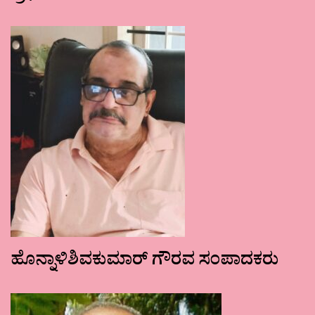
ಹೊನ್ನಾಳಿಶಿವಕುಮಾರ್ ಗೌರವ ಸಂಪಾದಕರು