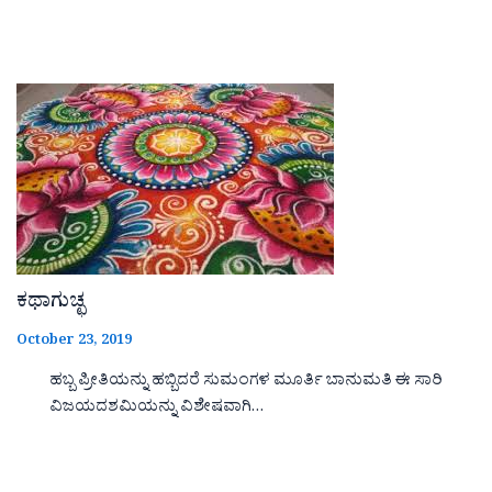
ಕಥಾಗುಚ್ಛ
October 23, 2019
ಹಬ್ಬ ಪ್ರೀತಿಯನ್ನು ಹಬ್ಬಿದರೆ ಸುಮಂಗಳ ಮೂರ್ತಿ ಬಾನುಮತಿ ಈ ಸಾರಿ
ವಿಜಯದಶಮಿಯನ್ನು ವಿಶೇಷವಾಗಿ…