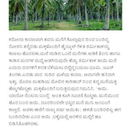
ಕರೋನಾ ಕಾರಣವಾಗಿ ತವರು ಮನೆಗೆ ಕೊಲ್ಲಾಪುರ ದಿಂದ ಬಂದಿದ್ದ
ರೋಶನಿ ತನ್ನೆರಡು‌ ಮಕ್ಕಳೊಂದಿಗೆ ಹೈಸ್ಕೂಲ್ ಗೆಳತಿ ಶರ್ಮಿತಾಳನ್ನು
ಕಾಣಲು ಹೊರಟಳು.ಮಲೆ ‌ನಾಡಿನ ಒಂಟಿ ಮನೆಗಳು ಅಡಿಕೆ ತೆಂಗು ಹಾಗೂ
ಕಾಡಿನ ಮರಗಳ ಮಧ್ಯೆ ಅಡಗಿರುವುದೇ ಹೆಚ್ಚು. ಶರ್ಮಿತಾಳ ತಾಯಿ ಮನೆ
ಎದುರು ದನಗಳಿಗೆ ಕರಡ ಬೆಳೆಯಲು ಬಿಟ್ಟಿದ್ದ ಬಯಲು ಭೂಮಿ , ಜೂನ್
ತಿಂಗಳು ಎರಡು ವಾರ ಸುರಿದ ಮಳೆಯ ಕಾರಣ , ಅದಾಗಲೇ ಹಸಿರಾಗಿ
ಇತ್ತು.‌‌ ಮೊದಲ ಮಹಡಿಯ ಮೇಲಿನ ಕಾರಿಡಾರ್ ನಿಂದ ತನ್ನ ಮನೆಯತ್ತ
ಹೆಣ್ಮಗಳೊಬ್ಬಳು ಮಕ್ಕಳೊಂದಿಗೆ ಬರುತ್ತಿರುವುದ ಗಮನಿಸಿ, ‘ ಆಯಿ ,
ಯಾರೋ ನೆಂಟರು ಬಂದ್ರೆ’ ಅಂತ ಕೂಗಿ ಸೂಚನೆ ಕೊಟ್ಟಳು. ಮನೆಯಿಂದ
ಹೊರ ಬಂದ ಆಯಿ , ದೂರದಿಂದಲೇ ಭಟ್ಟರ ಮನೆ ಮಗು ಅಂಬಂಗೆ
ಕಾಣ್ತದೆ. ಅವಳು ಈಚೆಗೆ ನಾಲ್ಕು ವರ್ಷ ಆಯಿತು ; ಈಕಡೆ ಬಂದಿರಲಿಲ್ಲ.‌ ಈಗ
ಬಂದಿರಬೇಕು ಎಂದ ಆಯಿ ,ಬಳ್ಳಿಯಲ್ಲಿ ಅರಳಿದ ಮಲ್ಲಿಗೆ ಹೂ
ಬಿಡಿಸಿತೊಡಗಿದಳು.