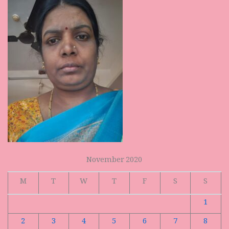
November 2020
M
T
W
T
F
S
S
1
2
3
4
5
6
7
8