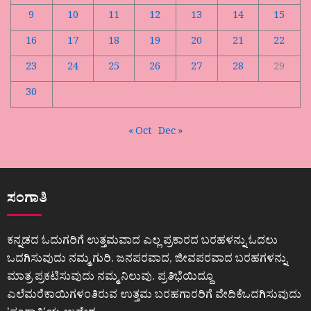
9
10
11
12
13
14
15
16
17
18
19
20
21
22
23
24
25
26
27
28
29
30
« Oct
Dec »
ಸಂಗಾತಿ
ಕನ್ನಡದ ಓದುಗರಿಗೆ ಉತ್ತಮವಾದ ಎಲ್ಲ ಪ್ರಕಾರದ ಬರಹಳನ್ನು ಓದಲು
ಒದಗಿಸುವುದು ನಮ್ಮ ಗುರಿ. ಜನಪರವಾದ, ಜೀವಪರವಾದ ಬರಹಗಳನ್ನು
ಮಾತ್ರ ಪ್ರಕಟಿಸುವುದು ನಮ್ಮ ನಿಲುವು. ಪ್ರತಿಭೆಯಿದ್ದೂ
ಎಲೆಮರೆಕಾಯಿಗಳಂತಿರುವ ಉತ್ತಮ ಬರಹಗಾರರಿಗೆ ವೇದಿಕೆಒದಗಿಸುವುದು