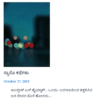
ನ್ಯಾನೊ ಕಥೆಗಳು
October 27, 2019
ಅಂಬ್ರೀಶ್ ಎಸ್ ಹೈಯ್ಯಾಳ್… ಒಂದು– ಬರಗಾಲದಿಂದ ತತ್ತರಿಸಿದ
ಜನ ದೇವರ ಮೊರೆ ಹೋದರು.…