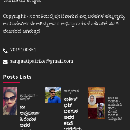
ʼಸಂಗಾತಿʼಯ ಉದ್ದೇಶ.
Copyright:- ಸಂಗಾತಿಯಲ್ಲಿ ಪ್ರಕಟವಾಗುವ ಎಲ್ಲ ಬರಹಗಳ ಹಕ್ಕುಸ್ವಾಮ್ಯ
ಆಯಾಲೇಖಕರದೇ ಆಗಿದ್ದು ಅವರ ಅಭಿಪ್ರಾಯಗಳಹೊಣೆಗಾರಿಕೆ ಸದರಿ
ಲೇಖಕರದೆ ಆಗಿರುತ್ತದೆ
7019100351
sangaatipatrike@gmail.com
Posts Lists
ಕಾವ್ಯಯಾನ
ಕಾವ್ಯಯಾನ
ಅಂಕಣ
ಕಾರ್ತಿಕ್
ಗಝಲ್
ಸಂಗಾತಿ
ಭಟ್
ಜಯದೇವಿ
ಡಾ
ತಾಯಿ
ಬಳಗುಳಿ
ಲಿಗಾಡೆ
ಅನ್ನಪೂರ್ಣ
ಜೀವನ
ಅವರ
ಹಿರೇಮಠ
ನಿಮ್ಮೊಂದಿಗೆ
ಕವಿತೆ
ಅವರ
“ನನ್ನೆದೆಯ