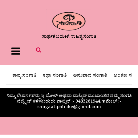
ಸಾರ್ಥಕ ಬದುಕಿಗೆ ಸಾಹಿತ್ಯ ಸಂಗಾತಿ
Menu
ಕಾವ್ಯ ಸಂಗಾತಿ
ಕಥಾ ಸಂಗಾತಿ
ಅನುವಾದ ಸಂಗಾತಿ
ಅಂಕಣ ಸಂಗಾ
ನಿಮ್ಮ ಲೇಖನಗಳನ್ನು ಇ-ಮೇಲ್ ಅಥವಾ ವಾಟ್ಸಪ್ ಮುಖಾಂತರ ನಮ್ಮ ಸಂಗತಿ
ವೆಬ್ಸೈಟ್ ಕಳಿಸಬಹುದು ವಾಟ್ಸಪ್‌ :- 9483261944, ಇಮೇಲ್ :-
sangaatipatrike@gmail.com