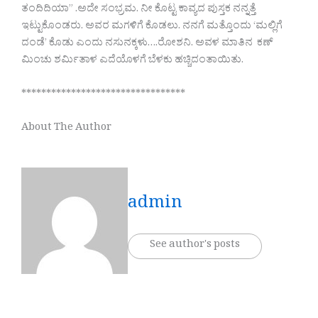
ತಂದಿದಿಯಾ” .ಅದೇ ಸಂಭ್ರಮ.‌ ನೀ‌‌ ಕೊಟ್ಟ ಕಾವ್ಯದ ಪುಸ್ತಕ ನನ್ನತ್ತೆ
ಇಟ್ಟುಕೊಂಡರು. ಅವರ ಮಗಳಿಗೆ ಕೊಡಲು. ನನಗೆ ಮತ್ತೊಂದು ‘ಮಲ್ಲಿಗೆ
ದಂಡೆ’ ಕೊಡು ಎಂದು‌ ನಸು‌ನಕ್ಕಳು….ರೋಶನಿ. ಅವಳ ಮಾತಿನ ಕಣ್
ಮಿಂಚು ಶರ್ಮಿತಾಳ ಎದೆಯೊಳಗೆ ಬೆಳಕು ಹಚ್ಚಿದಂತಾಯಿತು.
*********************************
About The Author
admin
See author's posts