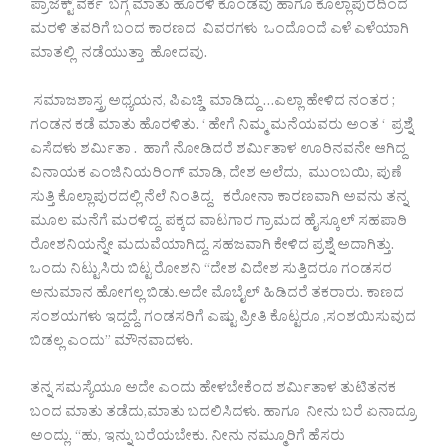
ಪ್ರಾಜೆಕ್ಟ್ ವರ್ಕ ಬಗ್ಗೆ ಮಾತು ಹೊರಳಿ ಕೊಂಡವು ಹಾಗೂ ಕೊಲ್ಲಾಪುರದಿಂದ
ಮರಳಿ ತವರಿಗೆ ಬಂದ ಕಾರಣದ ವಿವರಗಳು ಒಂದೊಂದೆ ಎಳೆ ಎಳೆಯಾಗಿ
ಮಾತಲ್ಲಿ ನಡೆಯುತ್ತಾ ಹೋದವು.
ಸಮಾಜಶಾಸ್ತ್ರ ಅಧ್ಯಯನ, ಪಿಎಚ್ಡಿ ಮಾಡಿದ್ದು …ಎಲ್ಲಾ ಹೇಳಿದ ನಂತರ ;
ಗಂಡನ ಕಡೆ ಮಾತು‌ ಹೊರಳಿತು. ‘ ಹೇಗೆ ನಿಮ್ಮ ಮನೆಯವರು ಅಂತ ‘ ಪ್ರಶ್ನೆ
ಎಸೆದಳು ಶರ್ಮಿತಾ . ‌ ಹಾಗೆ ನೋಡಿದರೆ ಶರ್ಮಿತಾಳ‌ ಊರಿನವನೇ ಆಗಿದ್ದ
ವಿನಾಯಕ ಎಂಜಿನಿಯರಿಂಗ್ ಮಾಡಿ, ದೇಶ ಅಲೆದು, ಮುಂಬಯಿ, ಪುಣೆ
ಸುತ್ತಿ ಕೊಲ್ಲಾಪುರದಲ್ಲಿ ‌ನೆಲೆ ನಿಂತಿದ್ದ.‌ ಕರೋನಾ ಕಾರಣವಾಗಿ‌ ಅವನು ತನ್ನ
ಮೂಲ ಮನೆಗೆ ಮರಳಿದ್ದ.‌ ಪಕ್ಕದ ವಾಟಗಾರ ಗ್ರಾಮದ ಹೈಸ್ಕೂಲ್ ಸಹಪಾಠಿ
ರೋಶನಿಯನ್ನೇ ಮದುವೆಯಾಗಿದ್ದ. ಸಹಜವಾಗಿ ಕೇಳಿದ ಪ್ರಶ್ನೆ ಅದಾಗಿತ್ತು.
ಒಂದು‌ ನಿಟ್ಟುಸಿರು ಬಿಟ್ಟ ರೋಶನಿ “ದೇಶ ವಿದೇಶ ಸುತ್ತಿದರೂ ಗಂಡಸರ‌
ಅನುಮಾನ ಹೋಗಲ್ಲ ಬಿಡು.‌ಅದೇ ಮೊಬೈಲ್ ಹಿಡಿದರೆ ತಕರಾರು.‌ ಕಾಣದ
ಸಂಶಯಗಳು ಇದ್ದದ್ದೆ.‌ ಗಂಡಸರಿಗೆ ಎಷ್ಟು ಪ್ರೀತಿ ‌ಕೊಟ್ಟರೂ ,ಸಂಶಯಿಸುವುದ
ಬಿಡಲ್ಲ ಎಂದು” ಮೌನವಾದಳು.
ತನ್ನ ಸಮಸ್ಯೆಯೂ ಅದೇ ಎಂದು ಹೇಳಬೇಕೆಂದ ಶರ್ಮಿತಾಳ ತುಟಿತನಕ
ಬಂದ ಮಾತು ತಡೆದು,‌ಮಾತು ಬದಲಿಸಿದಳು. ಹಾಗೂ ನೀ‌ನು ಬರೆ ಏನಾದ್ರೂ
ಅಂದ್ಲು.‌ “ಹು,‌ ಇನ್ನು ಬರೆಯಬೇಕು. ನೀನು ನಮ್ಮೂರಿಗೆ ಹೆಸರು