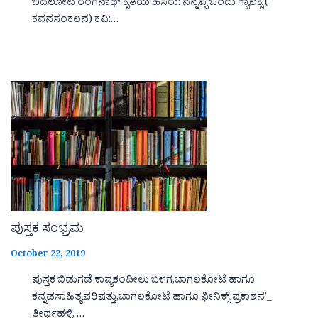
ಬಿದಲೋಟಿ ರಂಗನಾಥ್ ಕೃತಿಯ ಹೆಸರು: ನನ್ನಪ್ಪ ಒಂದು ಗ್ಯಾಲಕ್ಸಿ (
ಕವನಸಂಕಲನ) ಕವಿ:…
ಪುಸ್ತಕ ಸಂಭ್ರಮ
October 22, 2019
ಪುಸ್ತಕ ಬಿಡುಗಡೆ ಕಾವ್ಯಕಂದೀಲು ಬಳಗ,ಬಾಗಲಕೋಟೆ ಹಾಗೂ
ಕನ್ನಡಸಾಹಿತ್ಯಪರಿಷತ್ತು,ಬಾಗಲಕೋಟೆ ಹಾಗೂ ಫೀನಿಕ್ಸ್ ಪ್ರಕಾಶನ’_
ತೀರ್ಥಹಳ್ಳಿ, …