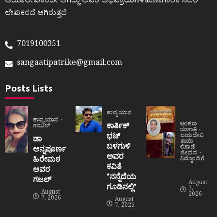
ಆಯಾಲೇಖಕರದೇ ಆಗಿದ್ದು ಅವರ ಅಭಿಪ್ರಾಯಗಳಹೊಣೆಗಾರಿಕೆ ಸದರಿ
ಲೇಖಕರದೆ ಆಗಿರುತ್ತದೆ
7019100351
sangaatipatrike@gmail.com
Posts Lists
ಕಾವ್ಯಯಾನ
ಕಾವ್ಯಯಾನ
ಅಂಕಣ
ಕಾರ್ತಿಕ್
ಗಝಲ್
ಸಂಗಾತಿ
ಭಟ್
ಜಯದೇವಿ
ಡಾ
ತಾಯಿ
ಬಳಗುಳಿ
ಲಿಗಾಡೆ
ಅನ್ನಪೂರ್ಣ
ಜೀವನ
ಅವರ
ಹಿರೇಮಠ
ನಿಮ್ಮೊಂದಿಗೆ
ಕವಿತೆ
ಅವರ
“ನನ್ನೆದೆಯ
ಗಜಲ್
August
ಗೂಡಿನಲ್ಲಿ”
7,
August
2026
7, 2026
August
7, 2026