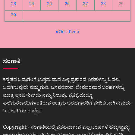
23
24
25
26
27
28
29
30
« Oct
Dec »
ಸಂಗಾತಿ
ಕನ್ನಡದ ಓದುಗರಿಗೆ ಉತ್ತಮವಾದ ಎಲ್ಲ ಪ್ರಕಾರದ ಬರಹಳನ್ನು ಓದಲು
ಒದಗಿಸುವುದು ನಮ್ಮ ಗುರಿ. ಜನಪರವಾದ, ಜೀವಪರವಾದ ಬರಹಗಳನ್ನು
ಮಾತ್ರ ಪ್ರಕಟಿಸುವುದು ನಮ್ಮ ನಿಲುವು. ಪ್ರತಿಭೆಯಿದ್ದೂ
ಎಲೆಮರೆಕಾಯಿಗಳಂತಿರುವ ಉತ್ತಮ ಬರಹಗಾರರಿಗೆ ವೇದಿಕೆಒದಗಿಸುವುದು
ʼಸಂಗಾತಿʼಯ ಉದ್ದೇಶ.
Copyright:- ಸಂಗಾತಿಯಲ್ಲಿ ಪ್ರಕಟವಾಗುವ ಎಲ್ಲ ಬರಹಗಳ ಹಕ್ಕುಸ್ವಾಮ್ಯ