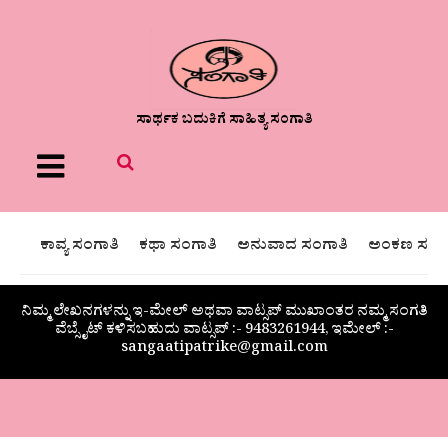
ಸಾರ್ಥಕ ಬದುಕಿಗೆ ಸಾಹಿತ್ಯ ಸಂಗಾತಿ
Menu
ಕಾವ್ಯ ಸಂಗಾತಿ
ಕಥಾ ಸಂಗಾತಿ
ಅನುವಾದ ಸಂಗಾತಿ
ಅಂಕಣ ಸಂಗಾ
ನಿಮ್ಮ ಲೇಖನಗಳನ್ನು ಇ-ಮೇಲ್ ಅಥವಾ ವಾಟ್ಸಪ್ ಮುಖಾಂತರ ನಮ್ಮ ಸಂಗತಿ
ವೆಬ್ಸೈಟ್ ಕಳಿಸಬಹುದು ವಾಟ್ಸಪ್‌ :- 9483261944, ಇಮೇಲ್ :-
sangaatipatrike@gmail.com