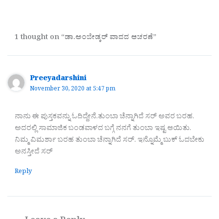
1 thought on “ಡಾ.ಅಂಬೇಡ್ಕರ್ ವಾದದ ಆಚರಣೆ”
Preeyadarshini
November 30, 2020 at 5:47 pm
ನಾನು ಈ ಪುಸ್ತಕವನ್ನು ಓದಿದ್ದೇನೆ.ತುಂಬಾ ಚೆನ್ನಾಗಿದೆ ಸರ್ ಅವರ ಬರಹ.
ಅದರಲ್ಲಿ ಸಾಮಾಜಿಕ ಬಂಡವಾಳದ ಬಗ್ಗೆ ನನಗೆ ತುಂಬಾ ಇಷ್ಟ ಆಯಿತು.
ನಿಮ್ಮ ವಿಮರ್ಶಾ ಬರಹ ತುಂಬಾ ಚೆನ್ನಾಗಿದೆ ಸರ್. ಇನ್ನೊಮ್ಮೆ ಬುಕ್ ಓದಬೇಕು
ಅನಸ್ತೀದೆ ಸರ್
Reply