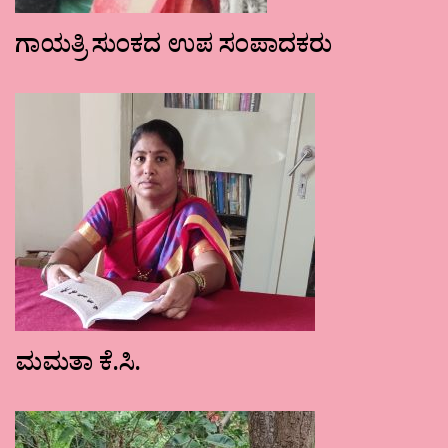
ಗಾಯತ್ರಿ ಸುಂಕದ ಉಪ ಸಂಪಾದಕರು
ಮಮತಾ ಕೆ.ಸಿ.