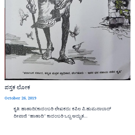
ಪಸ್ತಕ ಲೋಕ
October 26, 2019
ಕೃತಿ: ಹಾಣಾದಿ(ಕಾದಂಬರಿ ಲೇಖಕರು: ಕಪಿಲ ಪಿ.ಹುಮನಾಬಾದ್
ದೀಪಾಜಿ “ಹಾಣಾದಿ‌‌‌‌” ಕಾದಂಬರಿ ಒಬ್ಬ ಅದ್ಭುತ…