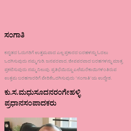
ಸಂಗಾತಿ
ಕನ್ನಡದ ಓದುಗರಿಗೆ ಉತ್ತಮವಾದ ಎಲ್ಲ ಪ್ರಕಾರದ ಬರಹಳನ್ನು ಓದಲು
ಒದಗಿಸುವುದು ನಮ್ಮ ಗುರಿ. ಜನಪರವಾದ, ಜೀವಪರವಾದ ಬರಹಗಳನ್ನು ಮಾತ್ರ
ಪ್ರಕಟಿಸುವುದು ನಮ್ಮ ನಿಲುವು. ಪ್ರತಿಭೆಯಿದ್ದೂ ಎಲೆಮರೆಕಾಯಿಗಳಂತಿರುವ
ಉತ್ತಮ ಬರಹಗಾರರಿಗೆ ವೇದಿಕೆಒದಗಿಸುವುದು ʼಸಂಗಾತಿʼಯ ಉದ್ದೇಶ.
ಕು.ಸ.ಮಧುಸೂದನರಂಗೇಹಳ್ಳಿ
ಪ್ರಧಾನಸಂಪಾದಕರು