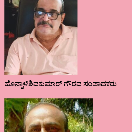
ಹೊನ್ನಾಳಿಶಿವಕುಮಾರ್ ಗೌರವ ಸಂಪಾದಕರು