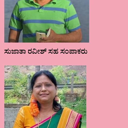
ಸುಜಾತಾ ರವೀಶ್ ಸಹ ಸಂಪಾಕರು