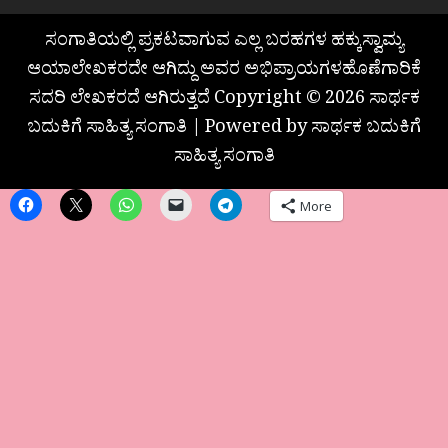
ಸಂಗಾತಿಯಲ್ಲಿ ಪ್ರಕಟವಾಗುವ ಎಲ್ಲ ಬರಹಗಳ ಹಕ್ಕುಸ್ವಾಮ್ಯ
ಆಯಾಲೇಖಕರದೇ ಆಗಿದ್ದು ಅವರ ಅಭಿಪ್ರಾಯಗಳಹೊಣೆಗಾರಿಕೆ
ಸದರಿ ಲೇಖಕರದೆ ಆಗಿರುತ್ತದೆ Copyright © 2026 ಸಾರ್ಥಕ
ಬದುಕಿಗೆ ಸಾಹಿತ್ಯ ಸಂಗಾತಿ | Powered by ಸಾರ್ಥಕ ಬದುಕಿಗೆ
ಸಾಹಿತ್ಯ ಸಂಗಾತಿ
More