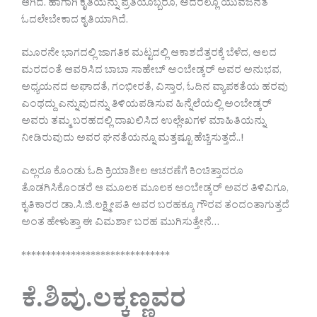
ಆಗಿದೆ. ಹಾಗಾಗಿ ಕೃತಿಯನ್ನು ಪ್ರತಿಯೊಬ್ಬರೂ, ಅದರಲ್ಲೂ ಯುವಜನತೆ
ಓದಲೇಬೇಕಾದ ಕೃತಿಯಾಗಿದೆ.
ಮೂರನೇ ಭಾಗದಲ್ಲಿ ಜಾಗತಿಕ ಮಟ್ಟದಲ್ಲಿ ಆಕಾಶದೆತ್ತರಕ್ಕೆ ಬೆಳೆದ, ಆಲದ
ಮರದಂತೆ ಆವರಿಸಿದ ಬಾಬಾ ಸಾಹೇಬ್ ಅಂಬೇಡ್ಕರ್ ಅವರ ಅನುಭವ,
ಅಧ್ಯಯನದ ಅಘಾದತೆ, ಗಂಭೀರತೆ, ವಿಸ್ತಾರ, ಓದಿನ ವ್ಯಾಪಕತೆಯ ಹರವು
ಎಂಥದ್ದು ಎನ್ನುವುದನ್ನು ತಿಳಿಯಪಡಿಸುವ ಹಿನ್ನೆಲೆಯಲ್ಲಿ ಅಂಬೇಡ್ಕರ್
ಅವರು ತಮ್ಮ ಬರಹದಲ್ಲಿ ದಾಖಲಿಸಿದ ಉಲ್ಲೇಖಗಳ ಮಾಹಿತಿಯನ್ನು
ನೀಡಿರುವುದು ಅವರ ಘನತೆಯನ್ನೂ ಮತ್ತಷ್ಟೂ ಹೆಚ್ಚಿಸುತ್ತದೆ..!
ಎಲ್ಲರೂ ಕೊಂಡು ಓದಿ ಕ್ರಿಯಾಶೀಲ ಆಚರಣೆಗೆ ಕಿಂಚಿತ್ತಾದರೂ
ತೊಡಗಿಸಿಕೊಂಡರೆ ಆ ಮೂಲಕ ಮೂಲಕ ಅಂಬೇಡ್ಕರ್ ಅವರ ತಿಳಿವಿಗೂ,
ಕೃತಿಕಾರರ ಡಾ.ಸಿ.ಜಿ.ಲಕ್ಷ್ಮೀಪತಿ ಅವರ ಬರಹಕ್ಕೂ ಗೌರವ ತಂದಂತಾಗುತ್ತದೆ
ಅಂತ ಹೇಳುತ್ತಾ ಈ ವಿಮರ್ಶಾ ಬರಹ ಮುಗಿಸುತ್ತೇನೆ…
******************************
ಕೆ.ಶಿವು.ಲಕ್ಕಣ್ಣವರ