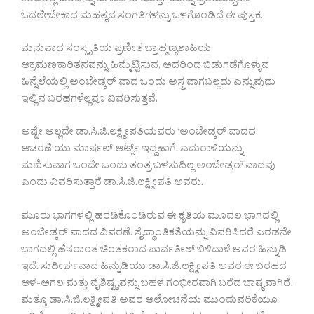
ಕಿರಿದರಲ್ಲಿ ಹಿರಿದನ್ನು ಹೇಳುವ ಈ ಹೊತ್ತಿಗೆಯನ್ನು ಪ್ರತಿಯೊಬ್ಬರೂ
ಓದಲೇಬೇಕಾದ ಮಹತ್ವದ ಸಂಗತಿಗಳನ್ನು ಒಳಗೊಂಡಿದೆ ಈ ಪುಸ್ತಕ.
ಮನುವಾದ ಸಂಸ್ಕೃತಿಯ ಪ್ರಣೀತ ಬ್ರಾಹ್ಮಣ್ಯಶಾಹಿಯ
ಆಕ್ರಮಣಕಾರಿತನವನ್ನು ಹಿಮ್ಮೆಟ್ಟಿಸುವ, ಅದರಿಂದ ಬಿಡುಗಡೆಗೊಳ್ಳುವ
ಹಿನ್ನೆಲೆಯಲ್ಲಿ ಅಂಬೇಡ್ಕರ್ ವಾದ ಒಂದು ಅಸ್ತ್ರವಾಗಬಲ್ಲದು ಎನ್ನುವುದು
ಇಲ್ಲಿನ ಬರಹಗಳೆಲ್ಲವೂ ವಿವರಿಸುತ್ತವೆ.
ಅಷ್ಟೇ ಅಲ್ಲದೇ ಡಾ.ಸಿ.ಜಿ.ಲಕ್ಷ್ಮೀಪತಿಯವರು ‘ಅಂಬೇಡ್ಕರ್ ವಾದದ
ಆಚರಣೆ’ಯು ಮಾರ್ಷಲ್ ಆರ್ಟ್ಸ್ ಇದ್ದಹಾಗೆ. ಎದುರಾಳಿಯನ್ನು
ಮಣಿಸುವಾಗ ಒಂದೇ ಒಂದು ತಂತ್ರ ಬಳಸುದಿಲ್ಲ ಅಂಬೇಡ್ಕರ್ ವಾದವು
ಎಂದು ವಿವರಿಸುತ್ತಾರೆ ಡಾ.ಸಿ.ಜಿ.ಲಕ್ಷ್ಮೀಪತಿ ಅವರು.
ಮೂರು ಭಾಗಗಳಲ್ಲಿ ಹರಡಿಕೊಂಡಿರುವ ಈ ಕೃತಿಯ ಮೂದಲ ಭಾಗದಲ್ಲಿ
ಅಂಬೇಡ್ಕರ್ ವಾದದ ವಿವರಣೆ. ಸೈದ್ಧಾಂತಿಕತೆಯನ್ನು ವಿವರಿಸಿದರೆ ಎರಡನೇ
ಭಾಗದಲ್ಲಿ ಹೆಸರಾಂತ ಚಿಂತಕರಾದ ಪಾರ್ವತೀಶ್ ಬಿಳಿದಾಳೆ ಅವರ ಹಿನ್ನುಡಿ
ಇದೆ. ಸುದೀರ್ಘವಾದ ಹಿನ್ನುಡಿಯು ಡಾ.ಸಿ.ಜಿ.ಲಕ್ಷ್ಮೀಪತಿ ಅವರ ಈ ಬರಹದ
ಆಳ-ಅಗಲ ಮತ್ತು ವೈಶಿಷ್ಟ್ಯವನ್ನು ಬಹಳ ಗಂಭೀರವಾಗಿ ಬರೆದ ಭಾಷ್ಯವಾಗಿದೆ.
ಮತ್ತೂ ಡಾ.ಸಿ.ಜಿ.ಲಕ್ಷ್ಮೀಪತಿ ಅವರ ಆಲೋಚನೆಯ ಮುಂದುವರಿಕೆಯೂ