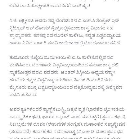
ಬರೆದ ಡಾ.ಸಿ.ಜಿ.ಲಕ್ಷೀಪತಿ ಅವರ ಬಗೆಗೆ ಒಂದಿಷ್ಟು..!
ಸಿ.ಜಿ. ಲಕ್ಷ್ಮೀಪತಿ ಅವರು ಸದ್ಯ ಬೆಂಗಳೂರಿನ ವಿ.ಎಚ್.ಸಿ ಸೆಂಟ್ರಲ್ ಇನ್
ಸ್ಟಿಟ್ಯೂಟ್ ಆಫ್ ಹೋಮ್ ಸೈನ್ಸ್ ನಲ್ಲಿಸಮಾಜಶಾಸ್ತ್ರ ವಿಭಾಗದ ಸಹ
ಪ್ರಾಧ್ಯಾಪಕರು. ಕನಕಪುರದ ರೂರಲ್ ಕಾಲೇಜು, ಕನ್ನಡ ವಿಶ್ವವಿದ್ಯಾಲಯ
ಹಾಗೂ ವಿವಿಧ ಸರ್ಕಾರಿ ಪದವಿ ಕಾಲೇಜುಗಳಲ್ಲಿ ಬೋಧನಾನುಭವವಿದೆ.
ತುಮಕೂರು ಜಿಲ್ಲೆಯ ಮಧುಗಿರಿಯ ಟಿ.ವಿ.ವಿ. ಕಾಲೇಜಿನಲ್ಲಿ ಪದವಿ
ಮುಗಿಸಿದರು. ಬೆಂಗಳೂರು ವಿಶ್ವವಿದ್ಯಾಲಯದಿಂದ ಸಮಾಜಶಾಸ್ತ್ರದಲ್ಲಿ
ಸ್ನಾತಕೋತ್ತರ ಪದವಿ ಪಡೆದರು. ಅಂತರ್ ಶಿಸ್ತೀಯ ಅಧ್ಯಯನಕ್ಕಾಗಿ
ಹಂಪಿಯ ಕನ್ನಡ ವಿಶ್ವವಿದ್ಯಾಲಯದಿಂದ ಪಿಎಚ್ ಡಿ ಮುಗಿಸಿದರು.
ಮೈಸೂರು ಮುಕ್ತ ವಿಶ್ವವಿದ್ಯಾಲಯದಿಂದ ಪತ್ರಿಕೋದ್ಯಮದಲ್ಲಿ ಡಿಪ್ಲೊಮಾ
ಪದವಿ‌ ಪಡೆದರು.
ಅವರ ಕೃತಿಗಳೆಂದರೆ ಕ್ಯಾಸ್ಟ್ ಕೆಮಿಸ್ಟ್ರಿ, ಚಿತ್ರಲೆ ವೃಕ್ಷ (ಭಾರತದ ಲೈಂಗಿಕತೆಯ
ಸಾಂಸ್ಕೃತಿಕ ಕಥನ), ಥಾಯ್ ಲ್ಯಾಂಡ್ ಎಂಬ ಮುಗುಳ್ನಗೆ (ಪ್ರವಾಸ ಕಥನ),
ನಿಜ ಭ್ರಮೆಗಳ ರೂಪಕ (ಲೇಖನಗಳ ಸಂಗ್ರಹ), ಮತಾಂತರ ಸತ್ಯಾನ್ವೇಷಣೆ
(ಸಂಪಾದನೆ), ಕರ್ನಾಟಕದ ಸಮಾಜಶಾಸ್ತ್ರ (ಪಿಎಚ್ ಡಿ ಮಹಾಪ್ರಬಂಧದ