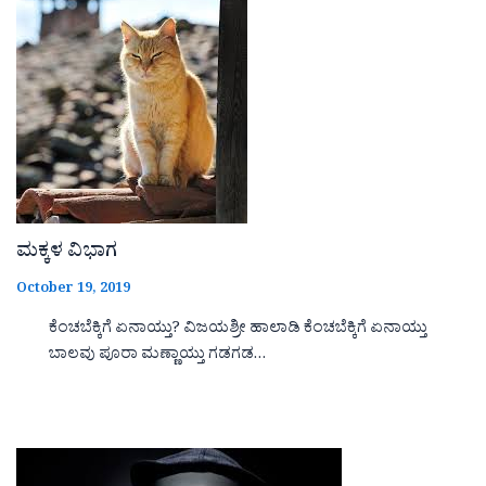
ಮಕ್ಕಳ ವಿಭಾಗ
October 19, 2019
ಕೆಂಚಬೆಕ್ಕಿಗೆ ಏನಾಯ್ತು? ವಿಜಯಶ್ರೀ ಹಾಲಾಡಿ ಕೆಂಚಬೆಕ್ಕಿಗೆ ಏನಾಯ್ತು
ಬಾಲವು ಪೂರಾ ಮಣ್ಣಾಯ್ತು ಗಡಗಡ…