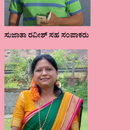
ಸುಜಾತಾ ರವೀಶ್ ಸಹ ಸಂಪಾಕರು