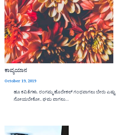
ಕಾವ್ಯಯಾನ
October 19, 2019
ಹೂ ಕವಿತೆಗಳು. ರಂಗಮ್ಮ ಹೊದೇಕಲ್ ಗಂಧವಾಗಲು ಬೇರು ಎಷ್ಟು
ನೋಯಬೇಕೋ.. ಘಮ ವಾಗಲು…