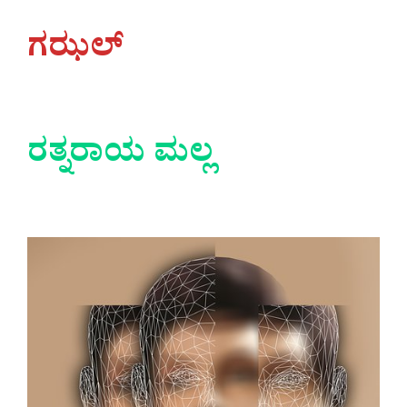
ಗಝಲ್
ರತ್ನರಾಯ ಮಲ್ಲ