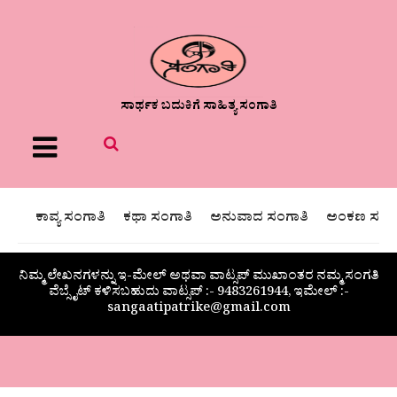
ಸಾರ್ಥಕ ಬದುಕಿಗೆ ಸಾಹಿತ್ಯ ಸಂಗಾತಿ
Menu
ಕಾವ್ಯ ಸಂಗಾತಿ
ಕಥಾ ಸಂಗಾತಿ
ಅನುವಾದ ಸಂಗಾತಿ
ಅಂಕಣ ಸಂಗಾ
ನಿಮ್ಮ ಲೇಖನಗಳನ್ನು ಇ-ಮೇಲ್ ಅಥವಾ ವಾಟ್ಸಪ್ ಮುಖಾಂತರ ನಮ್ಮ ಸಂಗತಿ
ವೆಬ್ಸೈಟ್ ಕಳಿಸಬಹುದು ವಾಟ್ಸಪ್‌ :- 9483261944, ಇಮೇಲ್ :-
sangaatipatrike@gmail.com