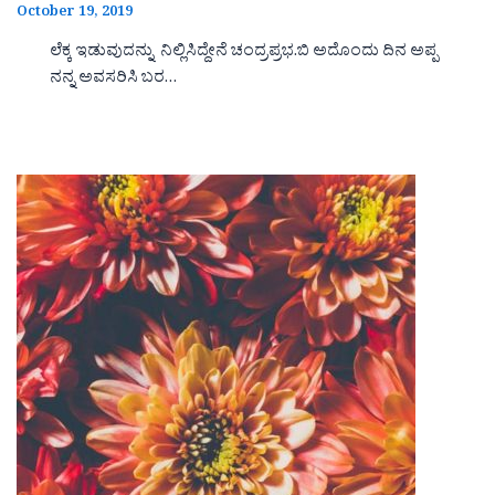
October 19, 2019
ಲೆಕ್ಕ ಇಡುವುದನ್ನು ನಿಲ್ಲಿಸಿದ್ದೇನೆ ಚಂದ್ರಪ್ರಭ.ಬಿ ಅದೊಂದು ದಿನ ಅಪ್ಪ
ನನ್ನ ಅವಸರಿಸಿ ಬರ…