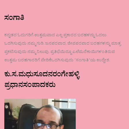
ಸಂಗಾತಿ
ಕನ್ನಡದ ಓದುಗರಿಗೆ ಉತ್ತಮವಾದ ಎಲ್ಲ ಪ್ರಕಾರದ ಬರಹಳನ್ನು ಓದಲು
ಒದಗಿಸುವುದು ನಮ್ಮ ಗುರಿ. ಜನಪರವಾದ, ಜೀವಪರವಾದ ಬರಹಗಳನ್ನು ಮಾತ್ರ
ಪ್ರಕಟಿಸುವುದು ನಮ್ಮ ನಿಲುವು. ಪ್ರತಿಭೆಯಿದ್ದೂ ಎಲೆಮರೆಕಾಯಿಗಳಂತಿರುವ
ಉತ್ತಮ ಬರಹಗಾರರಿಗೆ ವೇದಿಕೆಒದಗಿಸುವುದು ʼಸಂಗಾತಿʼಯ ಉದ್ದೇಶ.
ಕು.ಸ.ಮಧುಸೂದನರಂಗೇಹಳ್ಳಿ
ಪ್ರಧಾನಸಂಪಾದಕರು