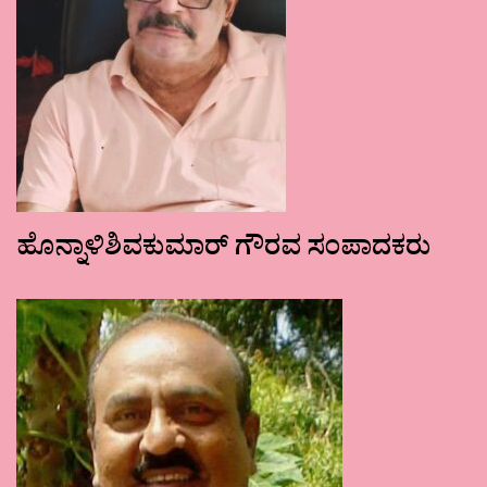
ಹೊನ್ನಾಳಿಶಿವಕುಮಾರ್ ಗೌರವ ಸಂಪಾದಕರು