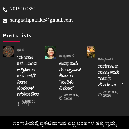
7019100351
sangaatipatrike@gmail.com
Posts Lists
ಇತರೆ
ಕಾವ್ಯಯಾನ
“ಮಂಡಲ
ಕಾವ್ಯಯಾನ
ಕಲೆ….ಎಂಬ
ಉಷಾರಾಣಿ
ನಾಗರಾಜ ಬಿ.
ಅದ್ವಿತೀಯ
ಗುರುಪ್ರಸಾದ್
ನಾಯ್ಕ ಕವಿತೆ
ಕಲಾ ರಚನೆ”‌
ಕೊಡಗು
“ಯಾನ
ವೀಣಾ
“ಹಾರಿತು
ಹೊರಟಾಗ…..”
ಹೇಮಂತ್‌
ವಿಮಾನ”
August 6,
ಗೌಡಪಾಟೀಲ
August 6,
2026
2026
August 6,
2026
ಸಂಗಾತಿಯಲ್ಲಿ ಪ್ರಕಟವಾಗುವ ಎಲ್ಲ ಬರಹಗಳ ಹಕ್ಕುಸ್ವಾಮ್ಯ