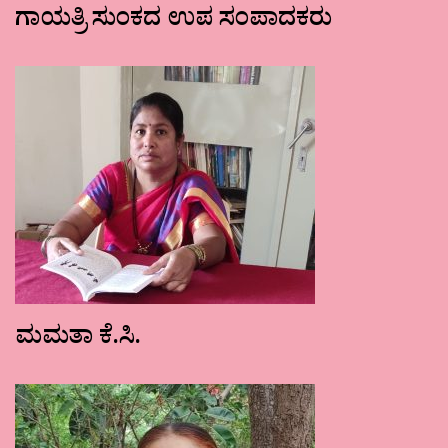
ಗಾಯತ್ರಿ ಸುಂಕದ ಉಪ ಸಂಪಾದಕರು
ಮಮತಾ ಕೆ.ಸಿ.