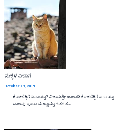
ಮಕ್ಕಳ ವಿಭಾಗ
October 19, 2019
ಕೆಂಚಬೆಕ್ಕಿಗೆ ಏನಾಯ್ತು? ವಿಜಯಶ್ರೀ ಹಾಲಾಡಿ ಕೆಂಚಬೆಕ್ಕಿಗೆ ಏನಾಯ್ತು
ಬಾಲವು ಪೂರಾ ಮಣ್ಣಾಯ್ತು ಗಡಗಡ…