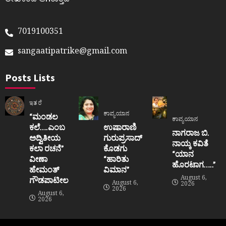
ಲೇಖಕರದೆ ಆಗಿರುತ್ತದೆ
7019100351
sangaatipatrike@gmail.com
Posts Lists
ಇತರೆ
ಕಾವ್ಯಯಾನ
“ಮಂಡಲ
ಕಾವ್ಯಯಾನ
ಕಲೆ….ಎಂಬ
ಉಷಾರಾಣಿ
ನಾಗರಾಜ ಬಿ.
ಅದ್ವಿತೀಯ
ಗುರುಪ್ರಸಾದ್
ನಾಯ್ಕ ಕವಿತೆ
ಕಲಾ ರಚನೆ”‌
ಕೊಡಗು
“ಯಾನ
ವೀಣಾ
“ಹಾರಿತು
ಹೊರಟಾಗ…..”
ಹೇಮಂತ್‌
ವಿಮಾನ”
August 6,
ಗೌಡಪಾಟೀಲ
August 6,
2026
2026
August 6,
2026