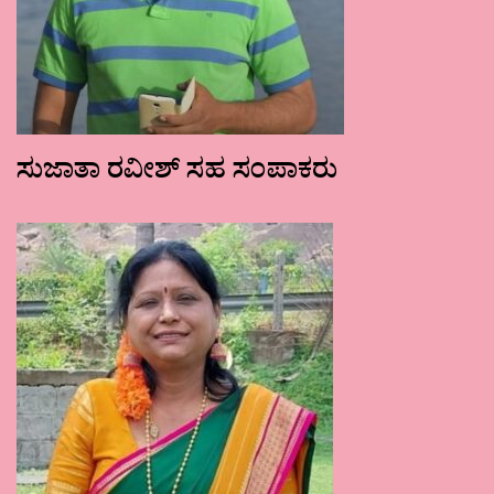
ಸುಜಾತಾ ರವೀಶ್ ಸಹ ಸಂಪಾಕರು