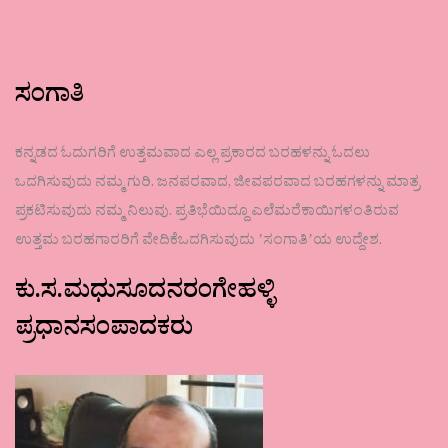
ಸಂಗಾತಿ
ಕನ್ನಡದ ಓದುಗರಿಗೆ ಉತ್ತಮವಾದ ಎಲ್ಲ ಪ್ರಕಾರದ ಬರಹಳನ್ನು ಓದಲು
ಒದಗಿಸುವುದು ನಮ್ಮ ಗುರಿ. ಜನಪರವಾದ, ಜೀವಪರವಾದ ಬರಹಗಳನ್ನು ಮಾತ್ರ
ಪ್ರಕಟಿಸುವುದು ನಮ್ಮ ನಿಲುವು. ಪ್ರತಿಭೆಯಿದ್ದೂ ಎಲೆಮರೆಕಾಯಿಗಳಂತಿರುವ
ಉತ್ತಮ ಬರಹಗಾರರಿಗೆ ವೇದಿಕೆಒದಗಿಸುವುದು ʼಸಂಗಾತಿʼಯ ಉದ್ದೇಶ.
ಕು.ಸ.ಮಧುಸೂದನರಂಗೇಹಳ್ಳಿ
ಪ್ರಧಾನಸಂಪಾದಕರು