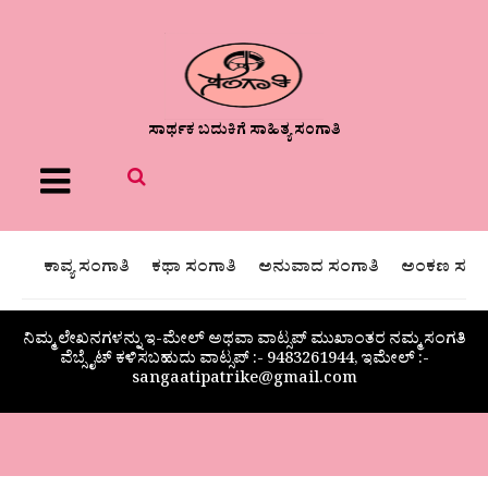
ಸಾರ್ಥಕ ಬದುಕಿಗೆ ಸಾಹಿತ್ಯ ಸಂಗಾತಿ
Menu
ಕಾವ್ಯ ಸಂಗಾತಿ
ಕಥಾ ಸಂಗಾತಿ
ಅನುವಾದ ಸಂಗಾತಿ
ಅಂಕಣ ಸಂಗಾ
ನಿಮ್ಮ ಲೇಖನಗಳನ್ನು ಇ-ಮೇಲ್ ಅಥವಾ ವಾಟ್ಸಪ್ ಮುಖಾಂತರ ನಮ್ಮ ಸಂಗತಿ
ವೆಬ್ಸೈಟ್ ಕಳಿಸಬಹುದು ವಾಟ್ಸಪ್‌ :- 9483261944, ಇಮೇಲ್ :-
sangaatipatrike@gmail.com