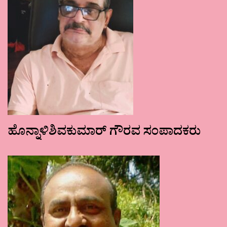
ಹೊನ್ನಾಳಿಶಿವಕುಮಾರ್ ಗೌರವ ಸಂಪಾದಕರು