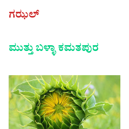
ಗಝಲ್
ಮುತ್ತು ಬಳ್ಳಾ ಕಮತಪುರ