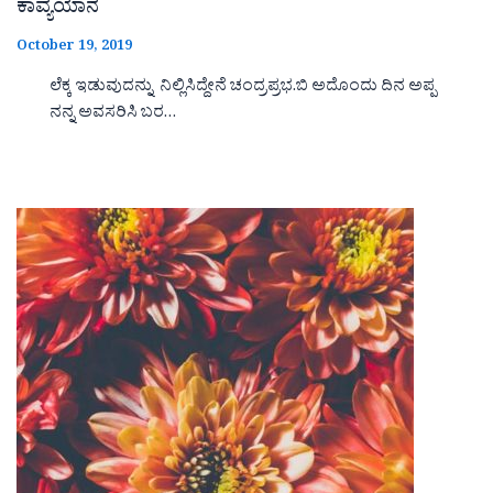
ಕಾವ್ಯಯಾನ
October 19, 2019
ಲೆಕ್ಕ ಇಡುವುದನ್ನು ನಿಲ್ಲಿಸಿದ್ದೇನೆ ಚಂದ್ರಪ್ರಭ.ಬಿ ಅದೊಂದು ದಿನ ಅಪ್ಪ
ನನ್ನ ಅವಸರಿಸಿ ಬರ…