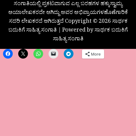
ಸಂಗಾತಿಯಲ್ಲಿ ಪ್ರಕಟವಾಗುವ ಎಲ್ಲ ಬರಹಗಳ ಹಕ್ಕುಸ್ವಾಮ್ಯ
ಆಯಾಲೇಖಕರದೇ ಆಗಿದ್ದು ಅವರ ಅಭಿಪ್ರಾಯಗಳಹೊಣೆಗಾರಿಕೆ
ಸದರಿ ಲೇಖಕರದೆ ಆಗಿರುತ್ತದೆ Copyright © 2026 ಸಾರ್ಥಕ
ಬದುಕಿಗೆ ಸಾಹಿತ್ಯ ಸಂಗಾತಿ | Powered by ಸಾರ್ಥಕ ಬದುಕಿಗೆ
ಸಾಹಿತ್ಯ ಸಂಗಾತಿ
More