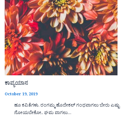
ಕಾವ್ಯಯಾನ
October 19, 2019
ಹೂ ಕವಿತೆಗಳು. ರಂಗಮ್ಮ ಹೊದೇಕಲ್ ಗಂಧವಾಗಲು ಬೇರು ಎಷ್ಟು
ನೋಯಬೇಕೋ.. ಘಮ ವಾಗಲು…