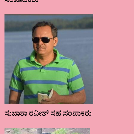
ಸಂಪಾದಕರು
ಸುಜಾತಾ ರವೀಶ್ ಸಹ ಸಂಪಾಕರು