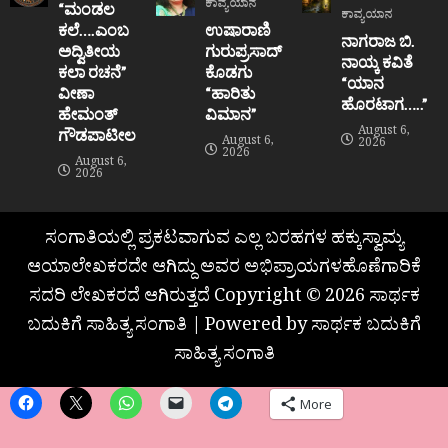
ಕಾವ್ಯಯಾನ
“ಮಂಡಲ
ಕಾವ್ಯಯಾನ
ಕಲೆ….ಎಂಬ
ಉಷಾರಾಣಿ
ನಾಗರಾಜ ಬಿ.
ಅದ್ವಿತೀಯ
ಗುರುಪ್ರಸಾದ್
ನಾಯ್ಕ ಕವಿತೆ
ಕಲಾ ರಚನೆ”‌
ಕೊಡಗು
“ಯಾನ
ವೀಣಾ
“ಹಾರಿತು
ಹೊರಟಾಗ…..”
ಹೇಮಂತ್‌
ವಿಮಾನ”
August 6,
ಗೌಡಪಾಟೀಲ
August 6,
2026
2026
August 6,
2026
ಸಂಗಾತಿಯಲ್ಲಿ ಪ್ರಕಟವಾಗುವ ಎಲ್ಲ ಬರಹಗಳ ಹಕ್ಕುಸ್ವಾಮ್ಯ
ಆಯಾಲೇಖಕರದೇ ಆಗಿದ್ದು ಅವರ ಅಭಿಪ್ರಾಯಗಳಹೊಣೆಗಾರಿಕೆ
ಸದರಿ ಲೇಖಕರದೆ ಆಗಿರುತ್ತದೆ Copyright © 2026 ಸಾರ್ಥಕ
ಬದುಕಿಗೆ ಸಾಹಿತ್ಯ ಸಂಗಾತಿ | Powered by ಸಾರ್ಥಕ ಬದುಕಿಗೆ
ಸಾಹಿತ್ಯ ಸಂಗಾತಿ
More