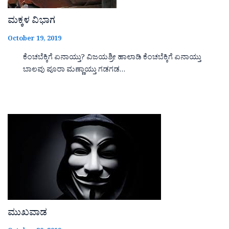
ಮಕ್ಕಳ ವಿಭಾಗ
October 19, 2019
ಕೆಂಚಬೆಕ್ಕಿಗೆ ಏನಾಯ್ತು? ವಿಜಯಶ್ರೀ ಹಾಲಾಡಿ ಕೆಂಚಬೆಕ್ಕಿಗೆ ಏನಾಯ್ತು
ಬಾಲವು ಪೂರಾ ಮಣ್ಣಾಯ್ತು ಗಡಗಡ…
ಮುಖವಾಡ