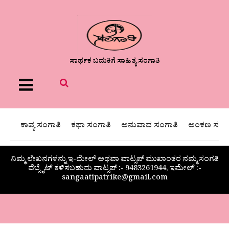
ಸಾರ್ಥಕ ಬದುಕಿಗೆ ಸಾಹಿತ್ಯ ಸಂಗಾತಿ
Menu
ಕಾವ್ಯ ಸಂಗಾತಿ
ಕಥಾ ಸಂಗಾತಿ
ಅನುವಾದ ಸಂಗಾತಿ
ಅಂಕಣ ಸಂಗಾ
ನಿಮ್ಮ ಲೇಖನಗಳನ್ನು ಇ-ಮೇಲ್ ಅಥವಾ ವಾಟ್ಸಪ್ ಮುಖಾಂತರ ನಮ್ಮ ಸಂಗತಿ
ವೆಬ್ಸೈಟ್ ಕಳಿಸಬಹುದು ವಾಟ್ಸಪ್‌ :- 9483261944, ಇಮೇಲ್ :-
sangaatipatrike@gmail.com