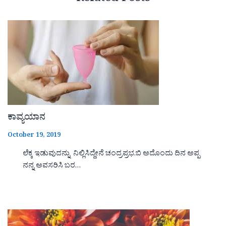
ಕಾವ್ಯಯಾನ
October 19, 2019
ಲೆಕ್ಕ ಇಡುವುದನ್ನು ನಿಲ್ಲಿಸಿದ್ದೇನೆ ಚಂದ್ರಪ್ರಭ.ಬಿ ಅದೊಂದು ದಿನ ಅಪ್ಪ
ನನ್ನ ಅವಸರಿಸಿ ಬರ…