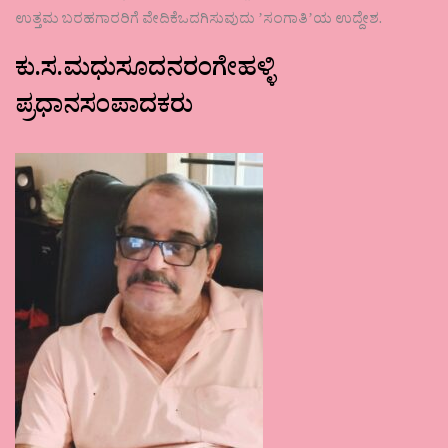
ಉತ್ತಮ ಬರಹಗಾರರಿಗೆ ವೇದಿಕೆಒದಗಿಸುವುದು ʼಸಂಗಾತಿʼಯ ಉದ್ದೇಶ.
ಕು.ಸ.ಮಧುಸೂದನರಂಗೇಹಳ್ಳಿ
ಪ್ರಧಾನಸಂಪಾದಕರು