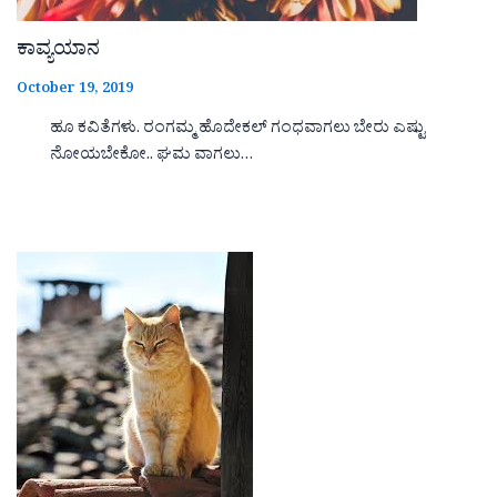
ಕಾವ್ಯಯಾನ
October 19, 2019
ಹೂ ಕವಿತೆಗಳು. ರಂಗಮ್ಮ ಹೊದೇಕಲ್ ಗಂಧವಾಗಲು ಬೇರು ಎಷ್ಟು
ನೋಯಬೇಕೋ.. ಘಮ ವಾಗಲು…