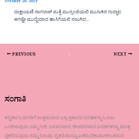
October 20, 2019
ದಾಕ್ಷಾಯಣಿ ನಾಗರಾಜ್ ಮತ್ತೆ ಮುಸ್ಸಂಜೆಯಲಿ ಮುಸುಕಿನ ಗುದ್ದಾಟ
ಆಗಷ್ಟೇ ಮುದ್ದೆಯಾದ ಹಾಸಿಗೆಯಲಿ ನಲುಗಿದ…
PREVIOUS
NEXT
ಸಂಗಾತಿ
ಕನ್ನಡದ ಓದುಗರಿಗೆ ಉತ್ತಮವಾದ ಎಲ್ಲ ಪ್ರಕಾರದ ಬರಹಳನ್ನು ಓದಲು
ಒದಗಿಸುವುದು ನಮ್ಮ ಗುರಿ. ಜನಪರವಾದ, ಜೀವಪರವಾದ ಬರಹಗಳನ್ನು ಮಾತ್ರ
ಪ್ರಕಟಿಸುವುದು ನಮ್ಮ ನಿಲುವು. ಪ್ರತಿಭೆಯಿದ್ದೂ ಎಲೆಮರೆಕಾಯಿಗಳಂತಿರುವ