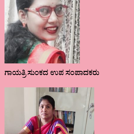
ಗಾಯತ್ರಿ ಸುಂಕದ ಉಪ ಸಂಪಾದಕರು