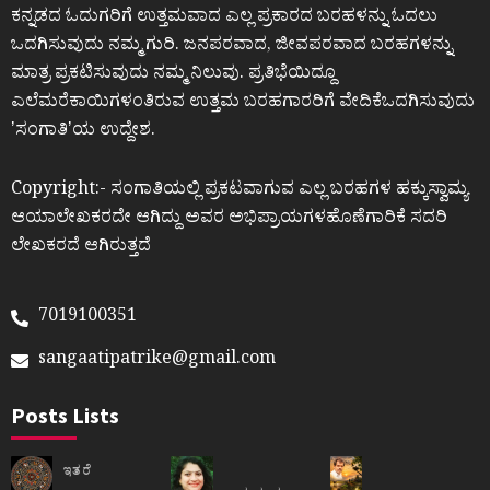
ಕನ್ನಡದ ಓದುಗರಿಗೆ ಉತ್ತಮವಾದ ಎಲ್ಲ ಪ್ರಕಾರದ ಬರಹಳನ್ನು ಓದಲು
ಒದಗಿಸುವುದು ನಮ್ಮ ಗುರಿ. ಜನಪರವಾದ, ಜೀವಪರವಾದ ಬರಹಗಳನ್ನು
ಮಾತ್ರ ಪ್ರಕಟಿಸುವುದು ನಮ್ಮ ನಿಲುವು. ಪ್ರತಿಭೆಯಿದ್ದೂ
ಎಲೆಮರೆಕಾಯಿಗಳಂತಿರುವ ಉತ್ತಮ ಬರಹಗಾರರಿಗೆ ವೇದಿಕೆಒದಗಿಸುವುದು
ʼಸಂಗಾತಿʼಯ ಉದ್ದೇಶ.
Copyright:- ಸಂಗಾತಿಯಲ್ಲಿ ಪ್ರಕಟವಾಗುವ ಎಲ್ಲ ಬರಹಗಳ ಹಕ್ಕುಸ್ವಾಮ್ಯ
ಆಯಾಲೇಖಕರದೇ ಆಗಿದ್ದು ಅವರ ಅಭಿಪ್ರಾಯಗಳಹೊಣೆಗಾರಿಕೆ ಸದರಿ
ಲೇಖಕರದೆ ಆಗಿರುತ್ತದೆ
7019100351
sangaatipatrike@gmail.com
Posts Lists
ಇತರೆ