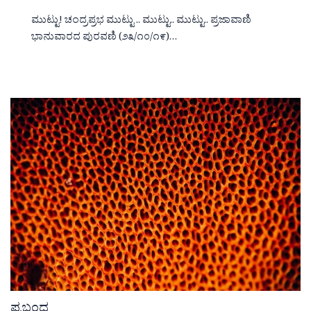
ಮುಟ್ಟು! ಚಂದ್ರಪ್ರಭ ಮುಟ್ಟು .. ಮುಟ್ಟು.. ಮುಟ್ಟು.. ಪ್ರಜಾವಾಣಿ
ಭಾನುವಾರದ ಪುರವಣಿ (೨೩/೧೦/೧೯)…
ಪ್ರಬಂದ