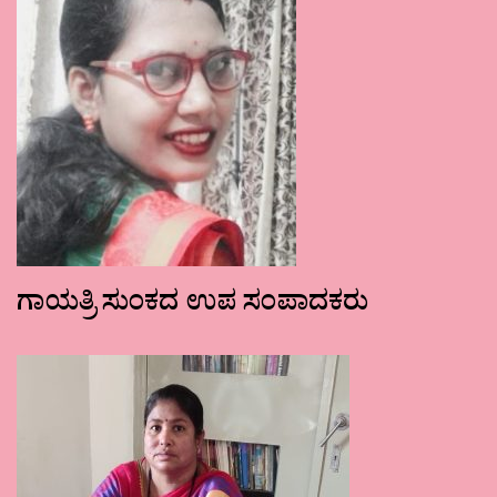
ಗಾಯತ್ರಿ ಸುಂಕದ ಉಪ ಸಂಪಾದಕರು