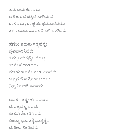
ಜನನಾಯಕರಾದರು
ಅಧಿಕಾರದ ಹತ್ತಿರ ಸುಳಿಯದೆ
ಉಳಿದರು , ಉಚ್ಚ ಪಂಥದವಾರದರೂ
ತಳಸಮುದಾಯದವರಿಗಾಗಿ ಬಾಳಿದರು
ಹಗಲು ಇರುಳು ಸತ್ಯವನ್ನೇ
ಪ್ರತಿಪಾದಿಸಿದರು
ತಮ್ಮ ಬದುಕನ್ನೆ ಒರೆಹಚ್ಚಿ
ತಾವೇ ನೋಡಿದರು
ಮಾಡು ಇಲ್ಲವೇ ಮಡಿ ಎಂದರು
ಅನ್ಯರ ದೋಷಿಸುವ ಬದಲು
ನಿನ್ನ ನೀ ಅರಿ ಎಂದರು
ಆದರ್ಶ ತತ್ವಗಳು ಪಠಣದ
ಮಂತ್ರವಲ್ಲ ಎಂದು
ಜೀವಿಸಿ ತೋರಿಸಿದರು
ಬಹುತ್ವ ಭಾರತಕ್ಕೆ ಭಾತೃತ್ವದ
ಮಡಿಲು ನೀಡಿದರು