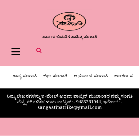
ಸಾರ್ಥಕ ಬದುಕಿಗೆ ಸಾಹಿತ್ಯ ಸಂಗಾತಿ
Menu
ಕಾವ್ಯ ಸಂಗಾತಿ
ಕಥಾ ಸಂಗಾತಿ
ಅನುವಾದ ಸಂಗಾತಿ
ಅಂಕಣ ಸಂಗಾ
ನಿಮ್ಮ ಲೇಖನಗಳನ್ನು ಇ-ಮೇಲ್ ಅಥವಾ ವಾಟ್ಸಪ್ ಮುಖಾಂತರ ನಮ್ಮ ಸಂಗತಿ
ವೆಬ್ಸೈಟ್ ಕಳಿಸಬಹುದು ವಾಟ್ಸಪ್‌ :- 9483261944, ಇಮೇಲ್ :-
sangaatipatrike@gmail.com