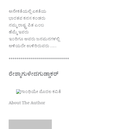
ಅನೇಕತೆಯಲ್ಲಿ ಏಕತೆಯ
ಭಾರತವ ಕನಸ ಕಂಡರು
ನಮ್ಮ ರಾಷ್ಟ್ರ ಪಿತ ಎಂಬ
ಹೆಮ್ಮೆ ಇವರು
ಇಂದಿಗೂ ಅವರು ಜನಮನಗಳಲ್ಲಿ
ಅಳಿಯದೇ ಉಳಿದಿರುವರು ……
******************************
ರೇಶ್ಮಾಗುಳೇದಗುಡ್ಡಾಕರ್
About The Author