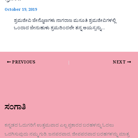
October 19, 2019
ಶ್ರಮಜೀವಿ ಜೇನ್ನೊಣಗಳು ನಾಗರಾಜ ಮಸೂತಿ ಶ್ರಮಜೀವಿಗಳಲ್ಲಿ
ಒಂದಾದ ಜೇನುಹುಳು ಶ್ರಮದಿಂದಲೇ ತನ್ನ ಆಯಸ್ಸನ್ನು…
PREVIOUS
NEXT
ಸಂಗಾತಿ
ಕನ್ನಡದ ಓದುಗರಿಗೆ ಉತ್ತಮವಾದ ಎಲ್ಲ ಪ್ರಕಾರದ ಬರಹಳನ್ನು ಓದಲು
ಒದಗಿಸುವುದು ನಮ್ಮ ಗುರಿ. ಜನಪರವಾದ, ಜೀವಪರವಾದ ಬರಹಗಳನ್ನು ಮಾತ್ರ