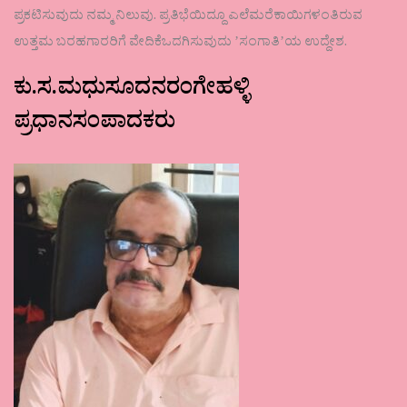
ಪ್ರಕಟಿಸುವುದು ನಮ್ಮ ನಿಲುವು. ಪ್ರತಿಭೆಯಿದ್ದೂ ಎಲೆಮರೆಕಾಯಿಗಳಂತಿರುವ
ಉತ್ತಮ ಬರಹಗಾರರಿಗೆ ವೇದಿಕೆಒದಗಿಸುವುದು ʼಸಂಗಾತಿʼಯ ಉದ್ದೇಶ.
ಕು.ಸ.ಮಧುಸೂದನರಂಗೇಹಳ್ಳಿ
ಪ್ರಧಾನಸಂಪಾದಕರು