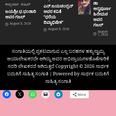
ಡಾ
ಕಾವ್ಯಯಾನ
ಗಝಲ್
ಎನ್.ಜಯಚಂದ್ರನ್
ಅನ್ನಪೂರ್ಣ
ಜಯಶ್ರೀ.ಭ.ಭಂಡಾರಿ
ಅವರ ಕವಿತೆ
ಹಿರೇಮಠ
ಅವರ ಗಜಲ್
“ಧರೆಯ
ಅವರ
ದಿವ್ಯಾಭಿಷೇಕ”
August 8, 2026
ಗಜಲ್
August 8, 2026
August
7, 2026
ಸಂಗಾತಿಯಲ್ಲಿ ಪ್ರಕಟವಾಗುವ ಎಲ್ಲ ಬರಹಗಳ ಹಕ್ಕುಸ್ವಾಮ್ಯ
ಆಯಾಲೇಖಕರದೇ ಆಗಿದ್ದು ಅವರ ಅಭಿಪ್ರಾಯಗಳಹೊಣೆಗಾರಿಕೆ
ಸದರಿ ಲೇಖಕರದೆ ಆಗಿರುತ್ತದೆ Copyright © 2026 ಸಾರ್ಥಕ
ಬದುಕಿಗೆ ಸಾಹಿತ್ಯ ಸಂಗಾತಿ | Powered by ಸಾರ್ಥಕ ಬದುಕಿಗೆ
ಸಾಹಿತ್ಯ ಸಂಗಾತಿ
More