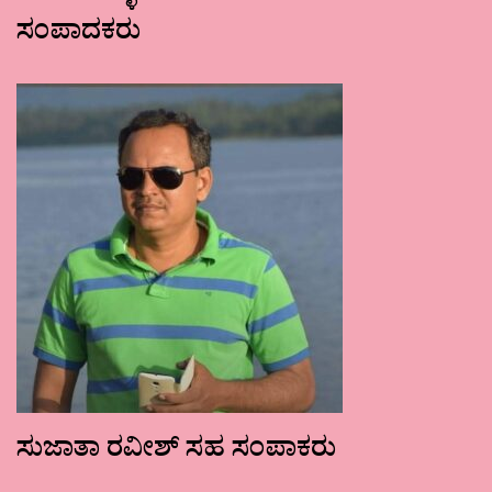
ಸಂಪಾದಕರು
ಸುಜಾತಾ ರವೀಶ್ ಸಹ ಸಂಪಾಕರು