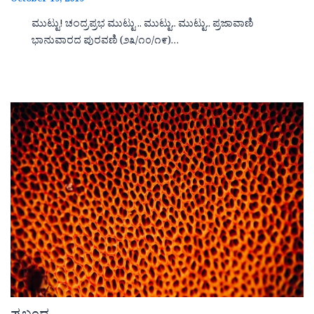
October 19, 2019
ಮುಟ್ಟು! ಚಂದ್ರಪ್ರಭ ಮುಟ್ಟು .. ಮುಟ್ಟು.. ಮುಟ್ಟು.. ಪ್ರಜಾವಾಣಿ
ಭಾನುವಾರದ ಪುರವಣಿ (೨೩/೧೦/೧೯)…