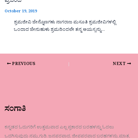
ಪ್ರಬಂದ
October 19, 2019
ಶ್ರಮಜೀವಿ ಜೇನ್ನೊಣಗಳು ನಾಗರಾಜ ಮಸೂತಿ ಶ್ರಮಜೀವಿಗಳಲ್ಲಿ
ಒಂದಾದ ಜೇನುಹುಳು ಶ್ರಮದಿಂದಲೇ ತನ್ನ ಆಯಸ್ಸನ್ನು…
PREVIOUS
NEXT
ಸಂಗಾತಿ
ಕನ್ನಡದ ಓದುಗರಿಗೆ ಉತ್ತಮವಾದ ಎಲ್ಲ ಪ್ರಕಾರದ ಬರಹಳನ್ನು ಓದಲು
ಒದಗಿಸುವುದು ನಮ್ಮ ಗುರಿ. ಜನಪರವಾದ, ಜೀವಪರವಾದ ಬರಹಗಳನ್ನು ಮಾತ್ರ