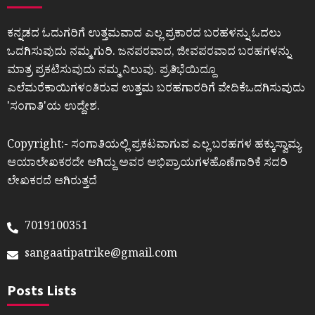
ಕನ್ನಡದ ಓದುಗರಿಗೆ ಉತ್ತಮವಾದ ಎಲ್ಲ ಪ್ರಕಾರದ ಬರಹಳನ್ನು ಓದಲು
ಒದಗಿಸುವುದು ನಮ್ಮ ಗುರಿ. ಜನಪರವಾದ, ಜೀವಪರವಾದ ಬರಹಗಳನ್ನು
ಮಾತ್ರ ಪ್ರಕಟಿಸುವುದು ನಮ್ಮ ನಿಲುವು. ಪ್ರತಿಭೆಯಿದ್ದೂ
ಎಲೆಮರೆಕಾಯಿಗಳಂತಿರುವ ಉತ್ತಮ ಬರಹಗಾರರಿಗೆ ವೇದಿಕೆಒದಗಿಸುವುದು
ʼಸಂಗಾತಿʼಯ ಉದ್ದೇಶ.
Copyright:- ಸಂಗಾತಿಯಲ್ಲಿ ಪ್ರಕಟವಾಗುವ ಎಲ್ಲ ಬರಹಗಳ ಹಕ್ಕುಸ್ವಾಮ್ಯ
ಆಯಾಲೇಖಕರದೇ ಆಗಿದ್ದು ಅವರ ಅಭಿಪ್ರಾಯಗಳಹೊಣೆಗಾರಿಕೆ ಸದರಿ
ಲೇಖಕರದೆ ಆಗಿರುತ್ತದೆ
7019100351
sangaatipatrike@gmail.com
Posts Lists