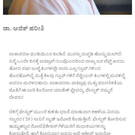
ಡಾ. ಅಜಿತ್ ಹರೀಶಿ
ವಾತಾವರಣ ಥಂಡಿಯಿಂದ ಕೂಡಿದೆ. ಮನಸ್ಸು ದುಪ್ಪಡಿ ಹೊದ್ದು ಮಲಗಿದೆ.
ನಿನ್ನೆ ಒಂದೇ ದಿನಕ್ಕೆ ವಾಟ್ಸಾಪ್ ಗುಂಪೊಂದರಿಂದ ನಾಲ್ಕು ಜನ ಲೆಫ್ಟ್ ಆದರು.
ಹೋದ ವರ್ಷ ಜುಲೈ ತಿಂಗಳಲ್ಲೇ ನಾನು ಎಲ್ಲ ಗ್ರೂಪ್ ಗಳಿಂದ
ಹೊರಹೋಗಿದ್ದೆ. ಮತ್ತೆ ಕೆಲವು ಗ್ರೂಪ್ ಗಳಿಗೆ ಸೆಪ್ಟೆಂಬರ್ ತಿಂಗಳಲ್ಲಿ ಮರಳಿದ್ದೆ.
ಅವರೂ ಮರಳಬಹುದು. ವಾತಾವರಣ, ವಾಟ್ಸಾಪು ಮತ್ತು ಮಾನಸಿಕತೆಯ
ಜೊತೆಗೆ ಈ ಬಾರಿ ಕೊರೋನ ಯಾಡೆಡ್ ಫ್ಲೇವರ್ರು. ಫೇಸ್ಬುಕ್ ನಮ್ಮನೆ
ದೇವರು!
ಬೆಳಿಗ್ಗೆ ಫೇಸ್ಬುಕ್ ಮುಂದೆ ಕುಳಿತು ಭಜನೆ ಮಾಡುವಾಗ ಕಹಳೆಯ ವಿನಯ
ಸಜ್ಜನರ ( 29 ) ಸಾವಿಗೆ ಸ್ಯಾಡ್ ಇಮೋಜಿ ಕೊಡುತ್ತೇನೆ. ಫೇಸ್ಬುಕ್ ತೋರಿಸುವ
ಹುಟ್ಟುಹಬ್ಬದ ನೋಟಿಫಿಕೇಶನ್ ಗೆಳೆಯರಿಗೆ ಶುಭಾಶಯಗಳನ್ನು
ಕೋರುತ್ತೇನೆ. ಹಾಗೆ ಕೋರುವಾಗ ಅವರು ಅಲ್ಲಿ ಆಕ್ಟೀವ್ ಇದ್ದಾರೋ