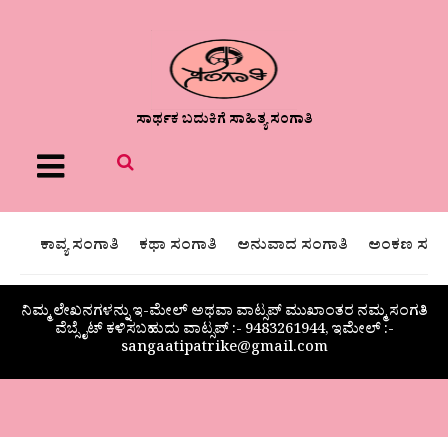
ಸಾರ್ಥಕ ಬದುಕಿಗೆ ಸಾಹಿತ್ಯ ಸಂಗಾತಿ
Menu
ಕಾವ್ಯ ಸಂಗಾತಿ
ಕಥಾ ಸಂಗಾತಿ
ಅನುವಾದ ಸಂಗಾತಿ
ಅಂಕಣ ಸಂಗಾ
ನಿಮ್ಮ ಲೇಖನಗಳನ್ನು ಇ-ಮೇಲ್ ಅಥವಾ ವಾಟ್ಸಪ್ ಮುಖಾಂತರ ನಮ್ಮ ಸಂಗತಿ
ವೆಬ್ಸೈಟ್ ಕಳಿಸಬಹುದು ವಾಟ್ಸಪ್‌ :- 9483261944, ಇಮೇಲ್ :-
sangaatipatrike@gmail.com