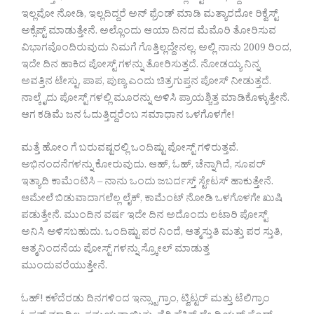
ಇಲ್ಲವೋ ನೋಡಿ, ಇಲ್ಲದಿದ್ದರೆ ಅನ್ ಫ್ರೆಂಡ್ ಮಾಡಿ ಮತ್ಯಾರದೋ ರಿಕ್ವೆಸ್ಟ್
ಅಕ್ಸೆಪ್ಟ್ ಮಾಡುತ್ತೇನೆ. ಅಲ್ಲೊಂದು ಆಯಾ ದಿನದ ಮೆಮೊರಿ ತೋರಿಸುವ
ವಿಭಾಗವೊಂದಿರುವುದು ನಿಮಗೆ ಗೊತ್ತಿಲ್ಲದ್ದೇನಲ್ಲ. ಅಲ್ಲಿ ನಾನು 2009 ರಿಂದ,
ಇದೇ ದಿನ ಹಾಕಿದ ಪೋಸ್ಟ್ ಗಳನ್ನು ತೋರಿಸುತ್ತದೆ. ನೋಡಯ್ಯ ನಿನ್ನ
ಅವತ್ತಿನ ಟೇಸ್ಟು, ಪಾಪ, ಪುಣ್ಯ ಎಂದು ಚಿತ್ರಗುಪ್ತನ ಪೋಸ್ ನೀಡುತ್ತದೆ.
ನಾಲ್ಕೈದು ಪೋಸ್ಟ್ ಗಳಲ್ಲಿ ಮೂರನ್ನು ಅಳಿಸಿ ಪ್ರಾಯಶ್ಚಿತ್ತ ಮಾಡಿಕೊಳ್ಳುತ್ತೇನೆ.
ಆಗ ಕಡಿಮೆ ಜನ ಓದುತ್ತಿದ್ದರೆಂಬ ಸಮಾಧಾನ ಒಳಗೊಳಗೇ!
ಮತ್ತೆ ಹೋಂ ಗೆ ಬರುವಷ್ಟರಲ್ಲಿ ಒಂದಿಷ್ಟು ಪೋಸ್ಟ್ ಗಳಿರುತ್ತವೆ.
ಅಭಿನಂದನೆಗಳನ್ನು ಕೋರುವುದು. ಆಹ್, ಓಹ್, ಚೆನ್ನಾಗಿದೆ, ಸೂಪರ್
ಇತ್ಯಾದಿ ಕಾಮೆಂಟಿಸಿ – ನಾನು ಒಂದು ಜಬರ್ದಸ್ತ್ ಸ್ಟೇಟಸ್ ಹಾಕುತ್ತೇನೆ.
ಆಮೇಲೆ ಬಿಡುವಾದಾಗಲೆಲ್ಲ ಲೈಕ್, ಕಾಮೆಂಟ್ ನೋಡಿ ಒಳಗೊಳಗೇ ಖುಷಿ
ಪಡುತ್ತೇನೆ. ಮುಂದಿನ ವರ್ಷ ಇದೇ ದಿನ ಅದೊಂದು ಲಟಾರಿ ಪೋಸ್ಟ್
ಅನಿಸಿ ಅಳಿಸಬಹುದು. ಒಂದಿಷ್ಟು ಪರ ನಿಂದೆ, ಆತ್ಮಸ್ತುತಿ ಮತ್ತು ಪರ ಸ್ತುತಿ,
ಆತ್ಮನಿಂದನೆಯ ಪೋಸ್ಟ್ ಗಳನ್ನು ಸ್ರ್ಕೋಲ್ ಮಾಡುತ್ತ
ಮುಂದುವರೆಯುತ್ತೇನೆ.
ಓಹ್! ಕಳೆದೆರಡು ದಿನಗಳಿಂದ ಇನ್ಸ್ಟಾಗ್ರಾಂ, ಟ್ವಿಟ್ಟರ್ ಮತ್ತು ಟೆಲಿಗ್ರಾಂ