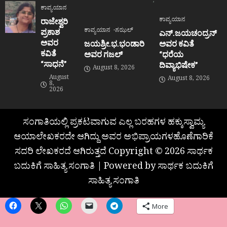
ಕಾವ್ಯಯಾನ
ಕಾವ್ಯಯಾನ
ರಾಜೇಶ್ವರಿ
ಕಾವ್ಯಯಾನ
ಗಝಲ್
ಪ್ರಕಾಶ
ಎನ್.ಜಯಚಂದ್ರನ್
ಅವರ
ಜಯಶ್ರೀ.ಭ.ಭಂಡಾರಿ
ಅವರ ಕವಿತೆ
ಕವಿತೆ
ಅವರ ಗಜಲ್
“ಧರೆಯ
“ಸಾಧನೆ”
ದಿವ್ಯಾಭಿಷೇಕ”
August 8, 2026
August
August 8, 2026
8,
2026
ಸಂಗಾತಿಯಲ್ಲಿ ಪ್ರಕಟವಾಗುವ ಎಲ್ಲ ಬರಹಗಳ ಹಕ್ಕುಸ್ವಾಮ್ಯ
ಆಯಾಲೇಖಕರದೇ ಆಗಿದ್ದು ಅವರ ಅಭಿಪ್ರಾಯಗಳಹೊಣೆಗಾರಿಕೆ
ಸದರಿ ಲೇಖಕರದೆ ಆಗಿರುತ್ತದೆ Copyright © 2026 ಸಾರ್ಥಕ
ಬದುಕಿಗೆ ಸಾಹಿತ್ಯ ಸಂಗಾತಿ | Powered by ಸಾರ್ಥಕ ಬದುಕಿಗೆ
ಸಾಹಿತ್ಯ ಸಂಗಾತಿ
More