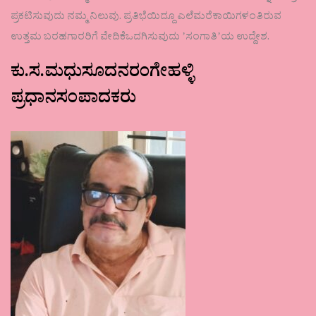
ಪ್ರಕಟಿಸುವುದು ನಮ್ಮ ನಿಲುವು. ಪ್ರತಿಭೆಯಿದ್ದೂ ಎಲೆಮರೆಕಾಯಿಗಳಂತಿರುವ
ಉತ್ತಮ ಬರಹಗಾರರಿಗೆ ವೇದಿಕೆಒದಗಿಸುವುದು ʼಸಂಗಾತಿʼಯ ಉದ್ದೇಶ.
ಕು.ಸ.ಮಧುಸೂದನರಂಗೇಹಳ್ಳಿ
ಪ್ರಧಾನಸಂಪಾದಕರು