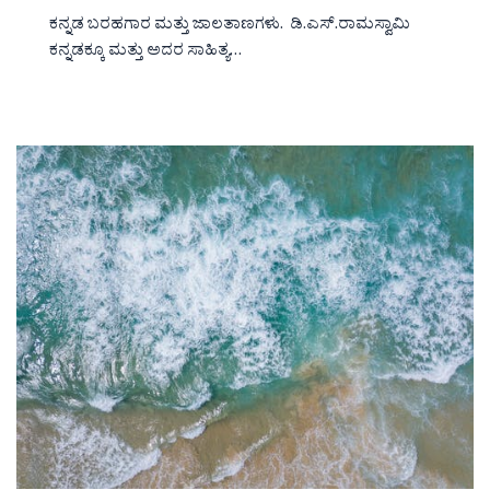
ಕನ್ನಡ ಬರಹಗಾರ ಮತ್ತು ಜಾಲತಾಣಗಳು. ಡಿ.ಎಸ್.ರಾಮಸ್ವಾಮಿ
ಕನ್ನಡಕ್ಕೂ ಮತ್ತು ಅದರ ಸಾಹಿತ್ಯ…