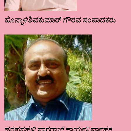
ಹೊನ್ನಾಳಿಶಿವಕುಮಾರ್ ಗೌರವ ಸಂಪಾದಕರು