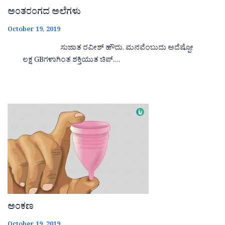
ಅಂತರಂಗದ ಅಲೆಗಳು
October 19, 2019
ಸುಜಾತ ರವೀಶ್ ಹೌದು. ಮನವೆಂಬುದು ಅದೆಷ್ಪೋ
ಲಕ್ಷ GBಗಳಾಗಿಂತ ಶಕ್ತಿಯುತ ಚಿಪ್.…
ಅಂಕಣ