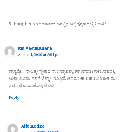
5 thoughts on “ಮಾಯಾ ಜಗತ್ತಿನ ಚಕ್ರವ್ಯೂಹದಲ್ಲಿ ಸಿಲುಕಿ”
km vasundhara
August 1, 2020 at 2:54 pm
ಡಾಕ್ಟರ್ರೇ… ಸಾಹಿತ್ಯ/ ಸ್ನೇಹದ ಸಾಂಗತ್ಯವನ್ನು ಹಗುರವಾಗಿ ಕಾಣುವವರಲ್ಲ
ನೀವು ಎಂದು ನನಗೆ ಚೆನ್ನಾಗಿ ಗೊತ್ತಿದೆ. ಆದರೂ ಈ ಲಹರಿ ಏಕೆ ಹೀಗಿದೆ..?!
ತಮಾಷೆ ಎಂದುಕೊಳ್ಳುವೆ ಬಿಡಿ.
Reply
Ajit Hedge