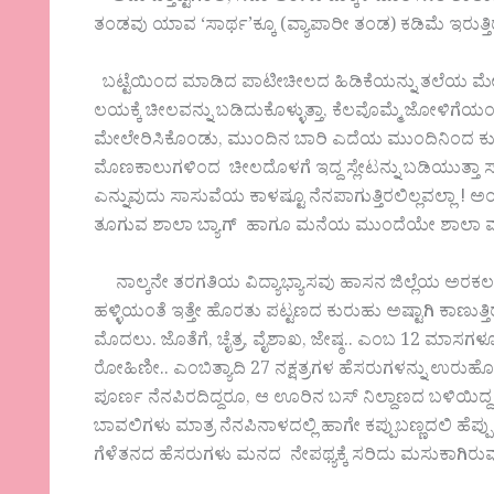
ತಂಡವು ಯಾವ ‘ಸಾರ್ಥ’ಕ್ಕೂ (ವ್ಯಾಪಾರೀ ತಂಡ) ಕಡಿಮೆ ಇರುತ್ತಿರಲಿ
ಬಟ್ಟೆಯಿಂದ ಮಾಡಿದ ಪಾಟೀಚೀಲದ ಹಿಡಿಕೆಯನ್ನು ತಲೆಯ ಮೇಲೆ 
ಲಯಕ್ಕೆ ಚೀಲವನ್ನು ಬಡಿದುಕೊಳ್ಳುತ್ತಾ, ಕೆಲವೊಮ್ಮೆ ಜೋಳಿಗೆಯಂತ
ಮೇಲೇರಿಸಿಕೊಂಡು, ಮುಂದಿನ ಬಾರಿ ಎದೆಯ ಮುಂದಿನಿಂದ ಕುತ್ತಿಗ
ಮೊಣಕಾಲುಗಳಿಂದ ಚೀಲದೊಳಗೆ ಇದ್ದ ಸ್ಲೇಟನ್ನು ಬಡಿಯುತ್ತಾ ಸಾಗು
ಎನ್ನುವುದು ಸಾಸುವೆಯ ಕಾಳಷ್ಟೂ ನೆನಪಾಗುತ್ತಿರಲಿಲ್ಲವಲ್ಲಾ
ತೂಗುವ ಶಾಲಾ ಬ್ಯಾಗ್ ಹಾಗೂ ಮನೆಯ ಮುಂದೆಯೇ ಶಾಲಾ ವಾಹನಗ
ನಾಲ್ಕನೇ ತರಗತಿಯ ವಿದ್ಯಾಭ್ಯಾಸವು ಹಾಸನ ಜಿಲ್ಲೆಯ ಅರಕಲಗೂ
ಹಳ್ಳಿಯಂತೆ ಇತ್ತೇ ಹೊರತು ಪಟ್ಟಣದ ಕುರುಹು ಅಷ್ಟಾಗಿ ಕಾಣುತ್ತಿ
ಮೊದಲು. ಜೊತೆಗೆ, ಚೈತ್ರ, ವೈಶಾಖ, ಜೇಷ್ಠ.. ಎಂಬ 12 ಮಾಸಗಳೂ, 
ರೋಹಿಣೀ.. ಎಂಬಿತ್ಯಾದಿ 27 ನಕ್ಷತ್ರಗಳ ಹೆಸರುಗಳನ್ನು ಉರು
ಪೂರ್ಣ ನೆನಪಿರದಿದ್ದರೂ, ಆ ಊರಿನ ಬಸ್ ನಿಲ್ದಾಣದ ಬಳಿಯಿದ್ದ 
ಬಾವಲಿಗಳು ಮಾತ್ರ ನೆನಪಿನಾಳದಲ್ಲಿ ಹಾಗೇ ಕಪ್ಪುಬಣ್ಣದಲಿ ಹೆಪ್
ಗೆಳೆತನದ ಹೆಸರುಗಳು ಮನದ ನೇಪಥ್ಯಕ್ಕೆ ಸರಿದು ಮಸುಕಾಗಿರುವು