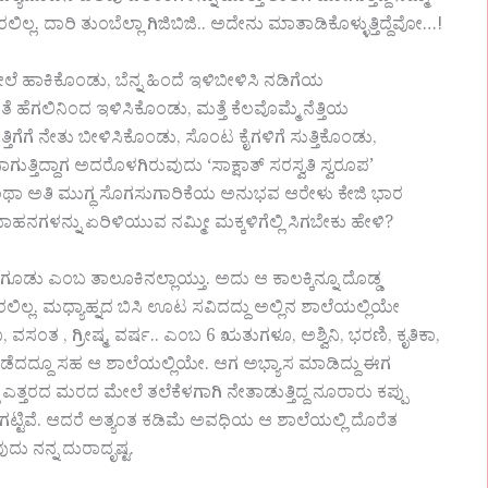
ಲ್ಲ. ದಾರಿ ತುಂಬೆಲ್ಲಾ ಗಿಜಿಬಿಜಿ.. ಅದೇನು ಮಾತಾಡಿಕೊಳ್ಳುತ್ತಿದ್ದೆವೋ…!
ಹಾಕಿಕೊಂಡು, ಬೆನ್ನ ಹಿಂದೆ ಇಳಿಬೀಳಿಸಿ ನಡಿಗೆಯ
ೆ ಹೆಗಲಿನಿಂದ ಇಳಿಸಿಕೊಂಡು, ಮತ್ತೆ ಕೆಲವೊಮ್ಮೆ ನೆತ್ತಿಯ
ೆಗೆ ನೇತು ಬೀಳಿಸಿಕೊಂಡು, ಸೊಂಟ ಕೈಗಳಿಗೆ ಸುತ್ತಿಕೊಂಡು,
ತ್ತಿದ್ದಾಗ ಅದರೊಳಗಿರುವುದು ‘ಸಾಕ್ಷಾತ್ ಸರಸ್ವತಿ ಸ್ವರೂಪ’
 ! ಅಂಥಾ ಅತಿ ಮುಗ್ಧ ಸೊಗಸುಗಾರಿಕೆಯ ಅನುಭವ ಆರೇಳು ಕೇಜಿ ಭಾರ
ಳನ್ನು ಏರಿಳಿಯುವ ನಮ್ಮೀ ಮಕ್ಕಳಿಗೆಲ್ಲಿ ಸಿಗಬೇಕು ಹೇಳಿ?
ಡು ಎಂಬ ತಾಲೂಕಿನಲ್ಲಾಯ್ತು. ಅದು ಆ ಕಾಲಕ್ಕಿನ್ನೂ ದೊಡ್ಡ
ರಲಿಲ್ಲ. ಮಧ್ಯಾಹ್ನದ ಬಿಸಿ ಊಟ ಸವಿದದ್ದು ಅಲ್ಲಿನ ಶಾಲೆಯಲ್ಲಿಯೇ
ವಸಂತ , ಗ್ರೀಷ್ಮ, ವರ್ಷ.. ಎಂಬ 6 ಋತುಗಳೂ, ಅಶ್ವಿನಿ, ಭರಣಿ, ಕೃತಿಕಾ,
ಹೊಡೆದದ್ದೂ ಸಹ ಆ ಶಾಲೆಯಲ್ಲಿಯೇ. ಆಗ ಅಭ್ಯಾಸ ಮಾಡಿದ್ದು ಈಗ
ಎತ್ತರದ ಮರದ ಮೇಲೆ ತಲೆಕೆಳಗಾಗಿ ನೇತಾಡುತ್ತಿದ್ದ ನೂರಾರು ಕಪ್ಪು
ಪುಗಟ್ಟಿವೆ. ಆದರೆ ಅತ್ಯಂತ ಕಡಿಮೆ ಅವಧಿಯ ಆ ಶಾಲೆಯಲ್ಲಿ ದೊರೆತ
ದು ನನ್ನ ದುರಾದೃಷ್ಟ.