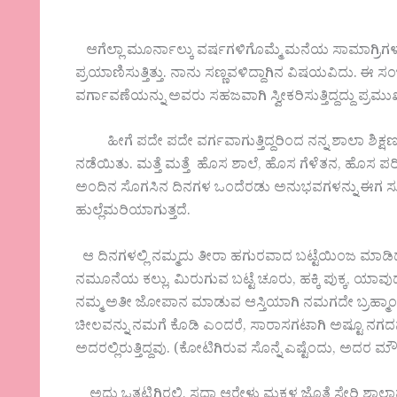
ಆಗೆಲ್ಲಾ ಮೂರ್ನಾಲ್ಕು ವರ್ಷಗಳಿಗೊಮ್ಮೆ ಮನೆಯ ಸಾಮಾಗ್ರಿಗ
ಪ್ರಯಾಣಿಸುತ್ತಿತ್ತು. ನಾನು ಸಣ್ಣವಳಿದ್ದಾಗಿನ ವಿಷಯವಿದು. ಈ 
ವರ್ಗಾವಣೆಯನ್ನು ಅವರು ಸಹಜವಾಗಿ ಸ್ವೀಕರಿಸುತ್ತಿದ್ದದ್ದು ಪ್ರಮು
ಹೀಗೆ ಪದೇ ಪದೇ ವರ್ಗವಾಗುತ್ತಿದ್ದರಿಂದ ನನ್ನ ಶಾಲಾ ಶಿಕ್ಷಣ
ನಡೆಯಿತು. ಮತ್ತೆ ಮತ್ತೆ ಹೊಸ ಶಾಲೆ, ಹೊಸ ಗೆಳೆತನ, ಹೊಸ ಪರಿ
ಅಂದಿನ ಸೊಗಸಿನ ದಿನಗಳ ಒಂದೆರಡು ಅನುಭವಗಳನ್ನು ಈಗ ಸುಮ
ಹುಲ್ಲೆಮರಿಯಾಗುತ್ತದೆ.
ಆ ದಿನಗಳಲ್ಲಿ ನಮ್ಮದು ತೀರಾ ಹಗುರವಾದ ಬಟ್ಟೆಯಿಂಜ ಮಾಡಿದ ಪ
ನಮೂನೆಯ ಕಲ್ಲು, ಮಿರುಗುವ ಬಟ್ಟೆ ಚೂರು, ಹಕ್ಕಿ ಪುಕ್ಕ, ಯ
ನಮ್ಮ ಅತೀ ಜೋಪಾನ ಮಾಡುವ ಆಸ್ತಿಯಾಗಿ ನಮಗದೇ ಬ್ರಹ್ಮಾಂ
ಚೀಲವನ್ನು ನಮಗೆ ಕೊಡಿ ಎಂದರೆ, ಸಾರಾಸಗಟಾಗಿ ಅಷ್ಟೂ ನಗದನ
ಅದರಲ್ಲಿರುತ್ತಿದ್ದವು. (ಕೋಟಿಗಿರುವ ಸೊನ್ನೆ ಎಷ್ಟೆಂದು, ಅದರ ಮೌಲ್
ಅದು ಒತ್ತಟ್ಟಿಗಿರಲಿ, ಸದಾ ಆರೇಳು ಮಕ್ಕಳ ಜೊತೆ ಸೇರಿ ಶಾಲಾಪ