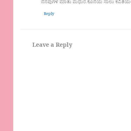
ನೆನಪುಗಳ ಮಾತು ಮಧುರ.ಕೊನೆಯ ಸಾಲು ಕವಿತೆಯಂತೆ ಧ
Reply
Leave a Reply