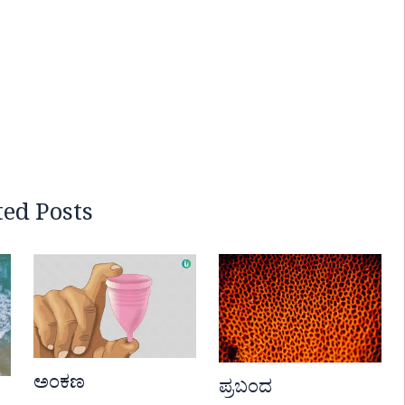
ted Posts
ಅಂಕಣ
ಪ್ರಬಂದ