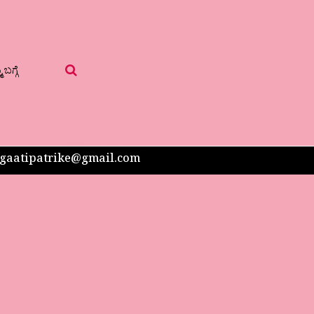
 ಬಗ್ಗೆ
 sangaatipatrike@gmail.com