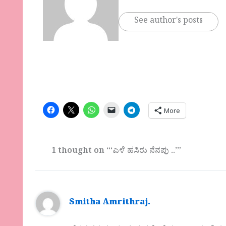
See author's posts
More
1 thought on “‘ಎಳೆ ಹಸಿರು ನೆನಪು ..’”
Smitha Amrithraj.