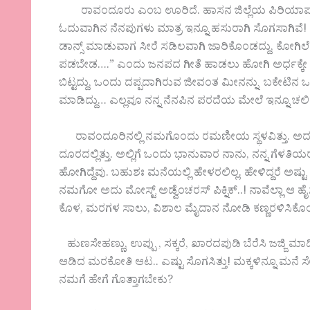
ರಾವಂದೂರು ಎಂಬ ಊರಿದೆ. ಹಾಸನ ಜಿಲ್ಲೆಯ ಪಿರಿಯಾಪಟ್ಟಣ ತ
ಓದುವಾಗಿನ ನೆನಪುಗಳು ಮಾತ್ರ ಇನ್ನೂ ಹಸುರಾಗಿ ಸೊಗಸಾಗಿವೆ! 
ಡಾನ್ಸ್ ಮಾಡುವಾಗ ಸೀರೆ ಸಡಿಲವಾಗಿ ಜಾರಿಕೊಂಡದ್ದು, ಕೋಗಿಲ
ಪಡಬೇಡ….” ಎಂದು ಜನಪದ ಗೀತೆ ಹಾಡಲು ಹೋಗಿ ಅರ್ಧಕ್ಕೇ ಬ
ಬಿಟ್ಟದ್ದು, ಒಂದು ದಪ್ಪದಾಗಿರುವ ಜೀವಂತ ಮೀನನ್ನು ಬಕೇಟಿನ ಒ
ಮಾಡಿದ್ದು… ಎಲ್ಲವೂ ನನ್ನ ನೆನಪಿನ ಪರದೆಯ ಮೇಲೆ ಇನ್ನೂ ಚಲಿಸು
ರಾವಂದೂರಿನಲ್ಲಿ ನಮಗೊಂದು ರಮಣೀಯ ಸ್ಥಳವಿತ್ತು. ಅದು ನನ್
ದೂರದಲ್ಲಿತ್ತು. ಅಲ್ಲಿಗೆ ಒಂದು ಭಾನುವಾರ ನಾನು, ನನ್ನ ಗೆಳತಿಯ
ಹೋಗಿದ್ದೆವು. ಬಹುಶಃ ಮನೆಯಲ್ಲಿ ಹೇಳರಲಿಲ್ಲ. ಹೇಳಿದ್ದರೆ ಅಷ್ಟ
ನಮಗೋ ಅದು ಮೋಸ್ಟ್ ಅಡ್ವೆಂಚರಸ್ ಪಿಕ್ನಿಕ್..! ನಾವೆಲ್ಲಾ ಆ
ಕೊಳ, ಮರಗಳ ಸಾಲು, ವಿಶಾಲ ಮೈದಾನ ನೋಡಿ ಕಣ್ಣರಳಿಸಿಕೊಂಡು
ಹುಣಸೇಹಣ್ಣು, ಉಪ್ಪು , ಸಕ್ಕರೆ, ಖಾರದಪುಡಿ ಬೆರೆಸಿ ಜಜ್ಜಿ ಮ
ಆಡಿದ ಮರಕೋತಿ ಆಟ.. ಎಷ್ಟು ಸೊಗಸಿತ್ತು! ಮಕ್ಕಳಿನ್ನೂ ಮನೆ
ನಮಗೆ ಹೇಗೆ ಗೊತ್ತಾಗಬೇಕು?