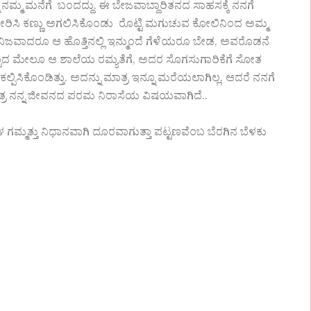
್ಮ ಮನೆಗೆ ಬಂದದ್ದು. ಈ ಬೇಜವಾಬ್ದಾರಿತನದ ಸಾಹಸಕ್ಕೆ ನನಗೆ
ೆ ಸೇರಿಸಿ ಕಣ್ಣು ಅಗಲಿಸಿಕೊಂಡು ರೊಟ್ಟಿ ಮಗುಚುವ ಕೋಲಿನಿಂದ ಅಮ್ಮ
 ನಿಜವಾದರೂ ಆ ಹೊತ್ತಿನಲ್ಲಿ ಇನ್ಮುಂದೆ ಗೆಳೆಯರೂ ಬೇಡ, ಅವರೊಡನೆ
ಇಷ್ಟಾದ ಮೇಲೂ ಆ ಶಾಲೆಯ ರಮ್ಯತೆಗೆ, ಅದರ ಸೊಗಸುಗಾರಿಕೆಗೆ ಸೋತ
ಪಿಸಿಕೊಂಡಿತ್ತು. ಅದನ್ನು ಮಾತ್ರ ಇನ್ನೂ ಮರೆಯಲಾಗಿಲ್ಲ. ಆದರೆ ನನಗೆ
್ರ ನನ್ನ ಜೀವನದ ಪರಮ ನಿರಾಸೆಯ ವಿಷಯವಾಗಿದೆ..
ಳಿಗಳ ಗಮ್ಮತ್ತು ನಿಧಾನವಾಗಿ ದೂರವಾಗುತ್ತಾ ಪಟ್ಟಣವೆಂಬ ಬೆರಗಿನ ಬೆಳಕು