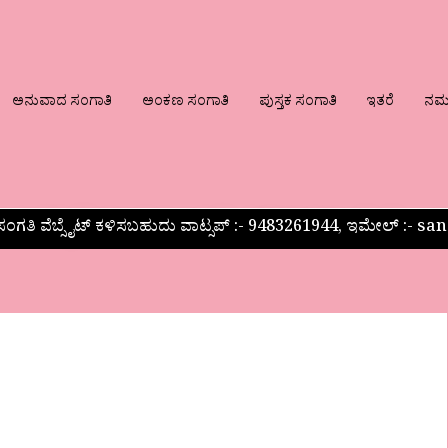
ಅನುವಾದ ಸಂಗಾತಿ
ಅಂಕಣ ಸಂಗಾತಿ
ಪುಸ್ತಕ ಸಂಗಾತಿ
ಇತರೆ
ನಮ್ಮ
ಂಗತಿ ವೆಬ್ಸೈಟ್ ಕಳಿಸಬಹುದು ವಾಟ್ಸಪ್‌ :- 9483261944, ಇಮೇಲ್ :-