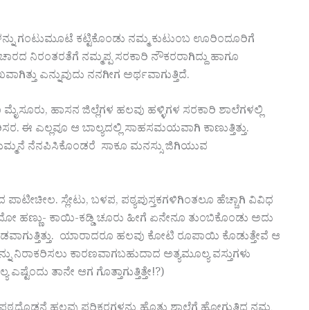
ಳನ್ನು ಗಂಟುಮೂಟೆ ಕಟ್ಟಿಕೊಂಡು ನಮ್ಮ ಕುಟುಂಬ ಊರಿಂದೂರಿಗೆ
ಸಂಚಾರದ ನಿರಂತರತೆಗೆ ನಮ್ಮಪ್ಪ ಸರಕಾರಿ ನೌಕರರಾಗಿದ್ದು ಹಾಗೂ
ಖವಾಗಿತ್ತು ಎನ್ನುವುದು ನನಗೀಗ ಅರ್ಥವಾಗುತ್ತಿದೆ.
 ಮೈಸೂರು, ಹಾಸನ ಜಿಲ್ಲೆಗಳ ಹಲವು ಹಳ್ಳಿಗಳ ಸರಕಾರಿ ಶಾಲೆಗಳಲ್ಲಿ
ಸರ. ಈ ಎಲ್ಲವೂ ಆ ಬಾಲ್ಯದಲ್ಲಿ ಸಾಹಸಮಯವಾಗಿ ಕಾಣುತ್ತಿತ್ತು.
್ಮನೆ ನೆನಪಿಸಿಕೊಂಡರೆ ಸಾಕೂ ಮನಸ್ಸು ಜಿಗಿಯುವ
ಾಟೀಚೀಲ. ಸ್ಲೇಟು, ಬಳಪ, ಪಠ್ಯಪುಸ್ತಕಗಳಿಗಿಂತಲೂ ಹೆಚ್ಚಾಗಿ ವಿವಿಧ
ಾವುದೋ ಹಣ್ಣು- ಕಾಯಿ-ಕಡ್ಡಿ ಚೂರು ಹೀಗೆ ಏನೇನೂ ತುಂಬಿಕೊಂಡು ಅದು
ಡವಾಗುತ್ತಿತ್ತು. ಯಾರಾದರೂ ಹಲವು ಕೋಟಿ ರೂಪಾಯಿ ಕೊಡುತ್ತೇವೆ ಆ
್ನು ನಿರಾಕರಿಸಲು ಕಾರಣವಾಗಬಹುದಾದ ಅತ್ಯಮೂಲ್ಯ ವಸ್ತುಗಳು
ಯ ಎಷ್ಟೆಂದು ತಾನೇ ಆಗ ಗೊತ್ತಾಗುತ್ತಿತ್ತೇ!?)
ಠ್ಯದೊಡನೆ ಹಲವು ಪರಿಕರಗಳನ್ನು ಹೊತ್ತು ಶಾಲೆಗೆ ಹೋಗುತ್ತಿದ್ದ ನಮ್ಮ