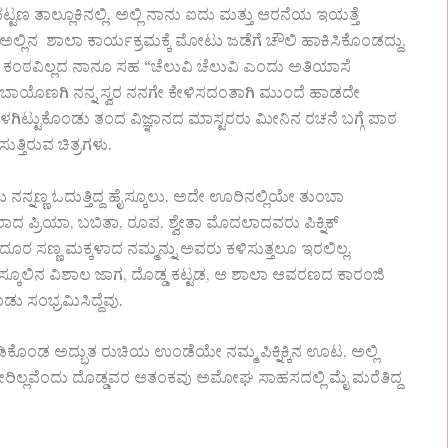
ಾಲ್ಲೂಕಿನಲ್ಲಿ. ಅಲ್ಲಿ ನಾನು ಐದು ಮತ್ತು ಆರನೆಯ ಇಯತ್ತೆ
ಅಲ್ಲಿನ ಶಾಲಾ ಕಾರ್ಯಕ್ರಮಕ್ಕೆ ಮೋಟು ಜಡೆಗೆ ಚೌಲಿ ಹಾಕಿಸಿಕೊಂಡದ್ದು,
ೆ ಕಂಠವಿಲ್ಲದ ನಾನೂ ಸಹ “ಚೆಲುವಿ ಚೆಲುವಿ ಎಂದು ಅತಿಯಾಸೆ
ಾಯೊಣಗಿ ನನ್ನ ಸ್ವರ ನನಗೇ ಕೇಳಿಸದಂತಾಗಿ ಮುಂದೆ ಹಾಡದೇ
ಳಗಿಟ್ಟುಕೊಂಡು ತಂದ ವಿಜ್ಞಾನದ ಮಾಸ್ಟರರು ಮೀನಿನ ರಚನೆ ಬಗ್ಗೆ ಪಾಠ
ತ್ತಿರುವ ಚಿತ್ರಗಳು.
ನಣ್ಣ ಓದುತ್ತಿದ್ದ ಹೈಸ್ಕೂಲು. ಅದೇ ಊರಿನಲ್ಲಿಯೇ ತುಂಬಾ
ರಾದ ಪ್ರಿಯಾ, ಬಬಿತಾ, ರೂಪ, ಶ್ವೇತಾ ಮೊದಲಾದವರು ಪಿಕ್ನಿಕ್
ು ದೂರ ಸಣ್ಣ ಮಕ್ಕಳಾದ ನಮ್ಮನ್ನು ಅವರು ಕಳಿಸುತ್ತಲೂ ಇರಲಿಲ್ಲ.
 ಹೈಸ್ಕೂಲಿನ ವಿಶಾಲ ಜಾಗ, ದೊಡ್ಡ ಕಟ್ಟಡ, ಆ ಶಾಲಾ ಆವರಣದ ಕಾರಂಜಿ
 ಸಂಭ್ರಮಿಸಿದ್ದೆವು.
ಾಡಿಕೊಂಡ ಅದ್ಭುತ ರುಚಿಯ ಉಂಡೆಯೇ ನಮ್ಮ ಪಿಕ್ನಿಕ್ಕಿನ ಊಟ, ಅಲ್ಲಿ
 ಸೇರಿಲ್ಲವೆಂದು ದೊಡ್ಡವರ ಆತಂಕವು ಅಮೋಘ ಸಾಹಸದಲ್ಲಿ ಮೈ ಮರೆತಿದ್ದ