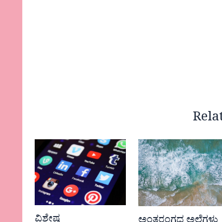
Rela
ವಿಶೇಷ
ಅಂತರಂಗದ ಅಲೆಗಳು