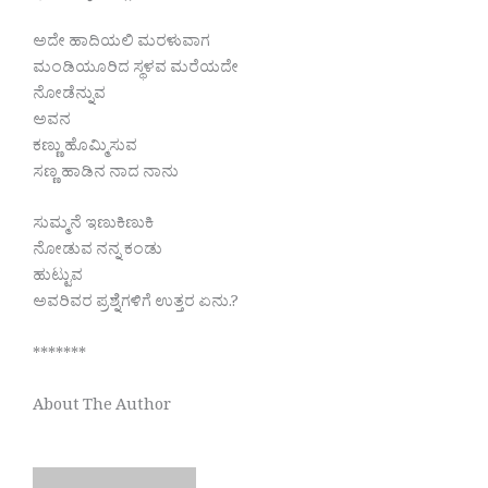
ಅದೇ ಹಾದಿಯಲಿ ಮರಳುವಾಗ
ಮಂಡಿಯೂರಿದ ಸ್ಥಳವ ಮರೆಯದೇ
ನೋಡೆನ್ನುವ
ಅವನ
ಕಣ್ಣು ಹೊಮ್ಮಿಸುವ
ಸಣ್ಣ ಹಾಡಿನ ನಾದ ನಾನು
ಸುಮ್ಮನೆ ಇಣುಕಿಣುಕಿ
ನೋಡುವ ನನ್ನ ಕಂಡು
ಹುಟ್ಟುವ
ಅವರಿವರ ಪ್ರಶ್ನೆಗಳಿಗೆ ಉತ್ತರ ಏನು.?
*******
About The Author