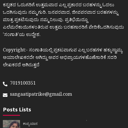
ಕನ್ನಡದ ಓದುಗರಿಗೆ ಉತ್ತಮವಾದ ಎಲ್ಲ ಪ್ರಕಾರದ ಬರಹಳನ್ನು ಓದಲು
ಒದಗಿಸುವುದು ನಮ್ಮ ಗುರಿ. ಜನಪರವಾದ, ಜೀವಪರವಾದ ಬರಹಗಳನ್ನು
ಮಾತ್ರ ಪ್ರಕಟಿಸುವುದು ನಮ್ಮ ನಿಲುವು. ಪ್ರತಿಭೆಯಿದ್ದೂ
ಎಲೆಮರೆಕಾಯಿಗಳಂತಿರುವ ಉತ್ತಮ ಬರಹಗಾರರಿಗೆ ವೇದಿಕೆಒದಗಿಸುವುದು
ʼಸಂಗಾತಿʼಯ ಉದ್ದೇಶ.
Copyright:- ಸಂಗಾತಿಯಲ್ಲಿ ಪ್ರಕಟವಾಗುವ ಎಲ್ಲ ಬರಹಗಳ ಹಕ್ಕುಸ್ವಾಮ್ಯ
ಆಯಾಲೇಖಕರದೇ ಆಗಿದ್ದು ಅವರ ಅಭಿಪ್ರಾಯಗಳಹೊಣೆಗಾರಿಕೆ ಸದರಿ
ಲೇಖಕರದೆ ಆಗಿರುತ್ತದೆ
7019100351
sangaatipatrike@gmail.com
Posts Lists
ಕಾವ್ಯಯಾನ