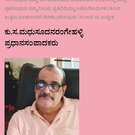
ಒದಗಿಸುವುದು ನಮ್ಮ ಗುರಿ. ಜನಪರವಾದ, ಜೀವಪರವಾದ ಬರಹಗಳನ್ನು ಮಾತ್ರ
ಪ್ರಕಟಿಸುವುದು ನಮ್ಮ ನಿಲುವು. ಪ್ರತಿಭೆಯಿದ್ದೂ ಎಲೆಮರೆಕಾಯಿಗಳಂತಿರುವ
ಉತ್ತಮ ಬರಹಗಾರರಿಗೆ ವೇದಿಕೆಒದಗಿಸುವುದು ʼಸಂಗಾತಿʼಯ ಉದ್ದೇಶ.
ಕು.ಸ.ಮಧುಸೂದನರಂಗೇಹಳ್ಳಿ
ಪ್ರಧಾನಸಂಪಾದಕರು