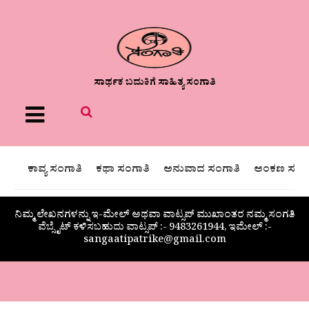
ಸಾರ್ಥಕ ಬದುಕಿಗೆ ಸಾಹಿತ್ಯ ಸಂಗಾತಿ
Menu
ಕಾವ್ಯ ಸಂಗಾತಿ
ಕಥಾ ಸಂಗಾತಿ
ಅನುವಾದ ಸಂಗಾತಿ
ಅಂಕಣ ಸಂಗಾ
ನಿಮ್ಮ ಲೇಖನಗಳನ್ನು ಇ-ಮೇಲ್ ಅಥವಾ ವಾಟ್ಸಪ್ ಮುಖಾಂತರ ನಮ್ಮ ಸಂಗತಿ
ವೆಬ್ಸೈಟ್ ಕಳಿಸಬಹುದು ವಾಟ್ಸಪ್‌ :- 9483261944, ಇಮೇಲ್ :-
sangaatipatrike@gmail.com