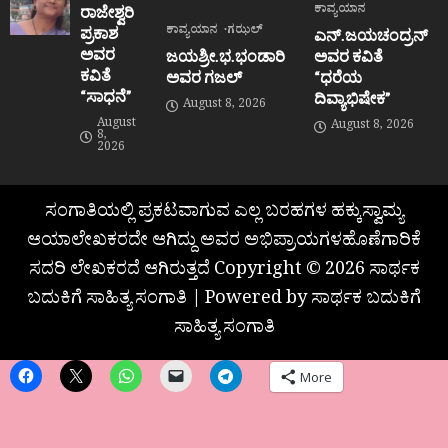
ಕಾವ್ಯಯಾನ
ರಾಜೇಶ್ವರಿ
ಕಾವ್ಯಯಾನ
ಗಝಲ್
ಪ್ರಕಾಶ
ಎನ್.ಜಯಚಂದ್ರನ್
ಅವರ
ಜಯಶ್ರೀ.ಭ.ಭಂಡಾರಿ
ಅವರ ಕವಿತೆ
ಕವಿತೆ
ಅವರ ಗಜಲ್
“ಧರೆಯ
“ಸಾಧನೆ”
ದಿವ್ಯಾಭಿಷೇಕ”
August 8, 2026
August
August 8, 2026
8,
2026
ಸಂಗಾತಿಯಲ್ಲಿ ಪ್ರಕಟವಾಗುವ ಎಲ್ಲ ಬರಹಗಳ ಹಕ್ಕುಸ್ವಾಮ್ಯ
ಆಯಾಲೇಖಕರದೇ ಆಗಿದ್ದು ಅವರ ಅಭಿಪ್ರಾಯಗಳಹೊಣೆಗಾರಿಕೆ
ಸದರಿ ಲೇಖಕರದೆ ಆಗಿರುತ್ತದೆ Copyright © 2026 ಸಾರ್ಥಕ
ಬದುಕಿಗೆ ಸಾಹಿತ್ಯ ಸಂಗಾತಿ | Powered by ಸಾರ್ಥಕ ಬದುಕಿಗೆ
ಸಾಹಿತ್ಯ ಸಂಗಾತಿ
More