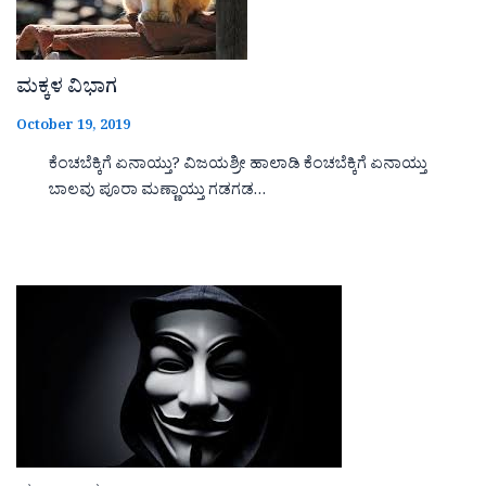
ಮಕ್ಕಳ ವಿಭಾಗ
October 19, 2019
ಕೆಂಚಬೆಕ್ಕಿಗೆ ಏನಾಯ್ತು? ವಿಜಯಶ್ರೀ ಹಾಲಾಡಿ ಕೆಂಚಬೆಕ್ಕಿಗೆ ಏನಾಯ್ತು
ಬಾಲವು ಪೂರಾ ಮಣ್ಣಾಯ್ತು ಗಡಗಡ…