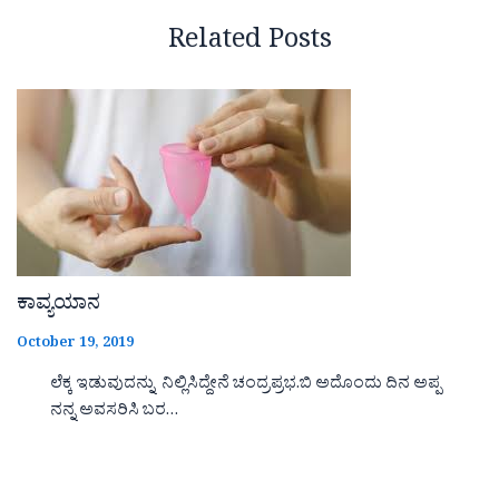
Related Posts
ಕಾವ್ಯಯಾನ
October 19, 2019
ಲೆಕ್ಕ ಇಡುವುದನ್ನು ನಿಲ್ಲಿಸಿದ್ದೇನೆ ಚಂದ್ರಪ್ರಭ.ಬಿ ಅದೊಂದು ದಿನ ಅಪ್ಪ
ನನ್ನ ಅವಸರಿಸಿ ಬರ…