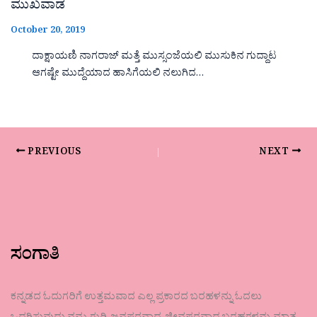
ಮುಖವಾಡ
October 20, 2019
ದಾಕ್ಷಾಯಣಿ ನಾಗರಾಜ್ ಮತ್ತೆ ಮುಸ್ಸಂಜೆಯಲಿ ಮುಸುಕಿನ ಗುದ್ದಾಟ
ಆಗಷ್ಟೇ ಮುದ್ದೆಯಾದ ಹಾಸಿಗೆಯಲಿ ನಲುಗಿದ…
PREVIOUS
NEXT
ಸಂಗಾತಿ
ಕನ್ನಡದ ಓದುಗರಿಗೆ ಉತ್ತಮವಾದ ಎಲ್ಲ ಪ್ರಕಾರದ ಬರಹಳನ್ನು ಓದಲು