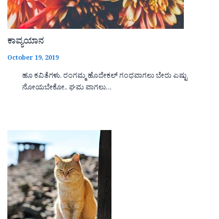
ಕಾವ್ಯಯಾನ
October 19, 2019
ಹೂ ಕವಿತೆಗಳು. ರಂಗಮ್ಮ ಹೊದೇಕಲ್ ಗಂಧವಾಗಲು ಬೇರು ಎಷ್ಟು
ನೋಯಬೇಕೋ.. ಘಮ ವಾಗಲು…