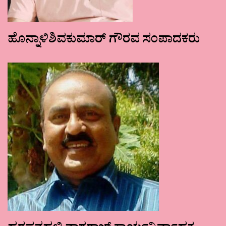
ಹೊನ್ನಾಳಿಶಿವಕುಮಾರ್ ಗೌರವ ಸಂಪಾದಕರು