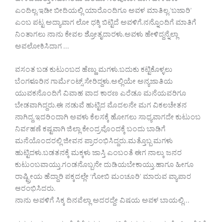
ಹೇಳಿಬಿಡುತ್ತಾಳೆ.ಹಾಗೆಂದು ಎಂದೂ ಸಂಪೂರ್ಣವಾಗಿ ಹೇಳಿದಳು
ಎಂದಿಲ್ಲ.ಇಡೀ ಬೀದಿಯಲ್ಲಿ ಯಾರೊಂದಿಗೂ ಅವಳ ಮಾತಿಲ್ಲ.’ಬಜಾರಿ’
ಎಂಬ ಪಟ್ಟ ಅದ್ಯಾವಾಗ ಲೋ ಧಕ್ಕಿ ಬಿಟ್ಟಿದೆ ಅವಳಿಗೆ.ನನ್ನೊಂದಿಗೆ ಮಾತಿಗೆ
ನಿಂತಾಗಲು ನಾನು ಕೇವಲ ಶ್ರೋತೃದಾರಳು.ಅವಳು ಹೇಳಿದ್ದನ್ನೆಲ್ಲಾ
ಅವಲೋಕಿಸಿದಾಗ …
ವಸಂತ ಬಡ ಕುಟುಂಬದ ಹೆಣ್ಣು ಮಗಳು.ಬದುಕು ಕಟ್ಟಿಕೊಳ್ಳಲು
ಬೆಂಗಳೂರಿನ ಗಾರ್ಮೆಂಟ್ಸ್ ಸೇರಿದ್ದಳು.ಅಲ್ಲಿಯೇ ಅನ್ಯಜಾತಿಯ
ಯುವಕನೊಂದಿಗೆ ವಿವಾಹ ವಾದ ಕಾರಣ ಎರೆಡೂ ಮನೆಯವರಿಗೂ
ಬೇಡವಾಗಿದ್ದರು.ಈ ನಡುವೆ ಹುಟ್ಟಿದ ಮೊದಲನೇ ಮಗ ವಿಕಲಚೇತನ
ನಾಗಿದ್ದ.ಇದರಿಂದಾಗಿ ಅವಳು ಕೆಲಸಕ್ಕೆ ಹೋಗಲು ಸಾಧ್ಯವಾಗದೇ ಕುಟುಂಬ
ನಿರ್ವಹಣೆ ಕಷ್ಟವಾಗಿ ಜಿಲ್ಲಾ ಕೇಂದ್ರವೊಂದಕ್ಕೆ ಬಂದು ಬಾಡಿಗೆ
ಮನೆಯೊಂದರಲ್ಲಿ ಜೀವನ ಪ್ರಾರಂಭಿಸಿದ್ದರು.ಮತ್ತೊಬ್ಬ ಮಗಳು
ಹುಟ್ಟಿದಳು.ಬಡತನಕ್ಕೆ ಮಕ್ಕಳು ಜಾಸ್ತಿ ಎಂಬಂತೆ ಈಗ ನಾಲ್ಕು ಜನರ
ಕುಟುಂಬವಾಯ್ತು.ಗಂಡನೊಬ್ಬನೇ ದುಡಿಯಬೇಕಾಯ್ತು.ಹಾಗೂ ಹೀಗೂ
ರಾಷ್ಟ್ರೀಯ ಹೆದ್ದಾರಿ ಪಕ್ಕದಲ್ಲೇ ‘ಗೋಬಿ ಮಂಚೂರಿ’ ಮಾರುವ ವ್ಯಾಪಾರ
ಆರಂಭಿಸಿದರು.
ನಾನು ಅವಳಿಗೆ ಸಿಕ್ಕ ದಿನವೆಲ್ಲಾ ಅದರದ್ದೇ ವಿಷಯ ಅವಳ ಬಾಯಲ್ಲಿ…