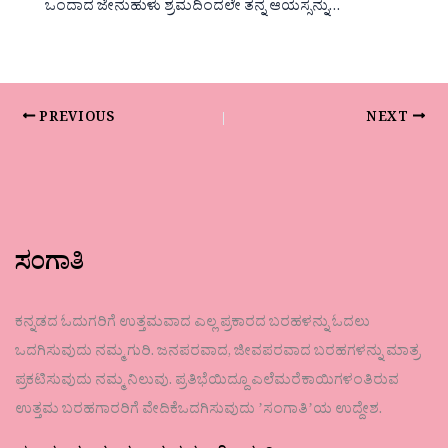
ಒಂದಾದ ಜೇನುಹುಳು ಶ್ರಮದಿಂದಲೇ ತನ್ನ ಆಯಸ್ಸನ್ನು…
PREVIOUS
NEXT
ಸಂಗಾತಿ
ಕನ್ನಡದ ಓದುಗರಿಗೆ ಉತ್ತಮವಾದ ಎಲ್ಲ ಪ್ರಕಾರದ ಬರಹಳನ್ನು ಓದಲು
ಒದಗಿಸುವುದು ನಮ್ಮ ಗುರಿ. ಜನಪರವಾದ, ಜೀವಪರವಾದ ಬರಹಗಳನ್ನು ಮಾತ್ರ
ಪ್ರಕಟಿಸುವುದು ನಮ್ಮ ನಿಲುವು. ಪ್ರತಿಭೆಯಿದ್ದೂ ಎಲೆಮರೆಕಾಯಿಗಳಂತಿರುವ
ಉತ್ತಮ ಬರಹಗಾರರಿಗೆ ವೇದಿಕೆಒದಗಿಸುವುದು ʼಸಂಗಾತಿʼಯ ಉದ್ದೇಶ.