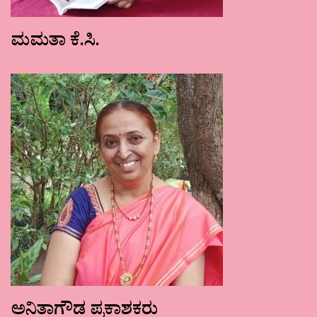
ಮಮತಾ ಕೆ.ಸಿ.
ಅನಿತಾಗೌಡ ಪ್ರಕಾಶಕರು