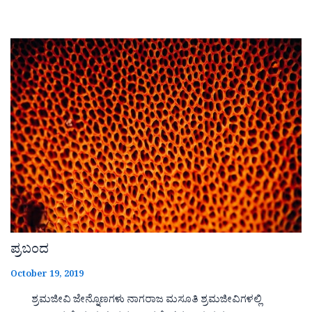
ಪ್ರಬಂದ
October 19, 2019
ಶ್ರಮಜೀವಿ ಜೇನ್ನೊಣಗಳು ನಾಗರಾಜ ಮಸೂತಿ ಶ್ರಮಜೀವಿಗಳಲ್ಲಿ