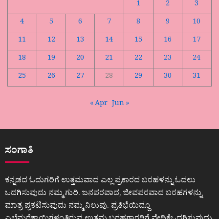
1
2
3
4
5
6
7
8
9
10
11
12
13
14
15
16
17
18
19
20
21
22
23
24
25
26
27
28
29
30
31
« Apr
Jun »
ಸಂಗಾತಿ
ಕನ್ನಡದ ಓದುಗರಿಗೆ ಉತ್ತಮವಾದ ಎಲ್ಲ ಪ್ರಕಾರದ ಬರಹಳನ್ನು ಓದಲು
ಒದಗಿಸುವುದು ನಮ್ಮ ಗುರಿ. ಜನಪರವಾದ, ಜೀವಪರವಾದ ಬರಹಗಳನ್ನು
ಮಾತ್ರ ಪ್ರಕಟಿಸುವುದು ನಮ್ಮ ನಿಲುವು. ಪ್ರತಿಭೆಯಿದ್ದೂ