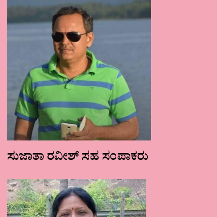
ಸುಜಾತಾ ರವೀಶ್ ಸಹ ಸಂಪಾಕರು