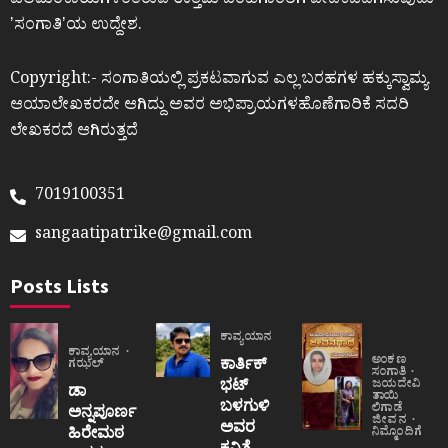
ಎಲೆಮರೆಕಾಯಿಗಳಂತಿರುವ ಉತ್ತಮ ಬರಹಗಾರರಿಗೆ ವೇದಿಕೆಒದಗಿಸುವುದು
ʼಸಂಗಾತಿʼಯ ಉದ್ದೇಶ.
Copyright:- ಸಂಗಾತಿಯಲ್ಲಿ ಪ್ರಕಟವಾಗುವ ಎಲ್ಲ ಬರಹಗಳ ಹಕ್ಕುಸ್ವಾಮ್ಯ
ಆಯಾಲೇಖಕರದೇ ಆಗಿದ್ದು ಅವರ ಅಭಿಪ್ರಾಯಗಳಹೊಣೆಗಾರಿಕೆ ಸದರಿ
ಲೇಖಕರದೆ ಆಗಿರುತ್ತದೆ
7019100351
sangaatipatrike@gmail.com
Posts Lists
ಕಾವ್ಯಯಾನ
ಕಾವ್ಯಯಾನ
ಅಂಕಣ
ಕಾರ್ತಿಕ್
ಗಝಲ್
ಸಂಗಾತಿ
ಭಟ್
ಜಯದೇವಿ
ಡಾ
ತಾಯಿ
ಬಳಗುಳಿ
ಲಿಗಾಡೆ
ಅನ್ನಪೂರ್ಣ
ಜೀವನ
ಅವರ
ಹಿರೇಮಠ
ನಿಮ್ಮೊಂದಿಗೆ
ಕವಿತೆ