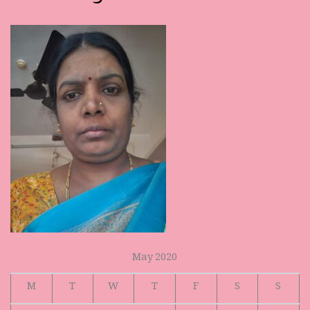
May 2020
M
T
W
T
F
S
S