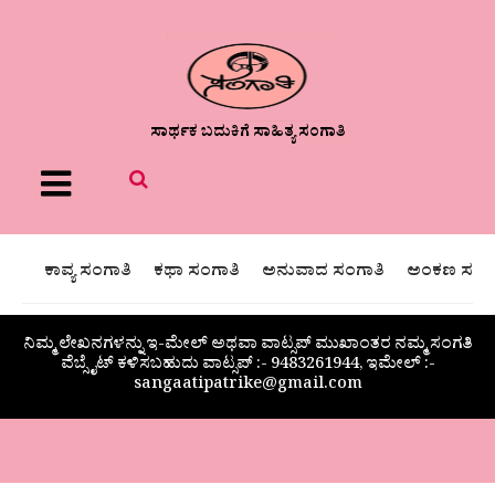
ಸಾರ್ಥಕ ಬದುಕಿಗೆ ಸಾಹಿತ್ಯ ಸಂಗಾತಿ
Menu
ಕಾವ್ಯ ಸಂಗಾತಿ
ಕಥಾ ಸಂಗಾತಿ
ಅನುವಾದ ಸಂಗಾತಿ
ಅಂಕಣ ಸಂಗಾ
ನಿಮ್ಮ ಲೇಖನಗಳನ್ನು ಇ-ಮೇಲ್ ಅಥವಾ ವಾಟ್ಸಪ್ ಮುಖಾಂತರ ನಮ್ಮ ಸಂಗತಿ
ವೆಬ್ಸೈಟ್ ಕಳಿಸಬಹುದು ವಾಟ್ಸಪ್‌ :- 9483261944, ಇಮೇಲ್ :-
sangaatipatrike@gmail.com