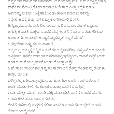
ನನ್ನ ಗಂಡ ರಾಜನಂಗೆ ಬೆಳೆದವರು, ಅವರಿಗೆ ಕಷ್ಟ ಸುಖ ಏನು ಗೊತ್ತಿಲ್ಲ.ಬೆಳಿಗ್ಗೆ
ನಾನೇ ಮನೆಯಲ್ಲಿ ಗೋಬಿ ತಯಾರಿಸಿ,ಬೇಕಾದ ಎಲ್ಲಾ ಸಿದ್ಧತೆ ಮಾಡಿ
ಅವರನ್ನು ನೀಟಾಗಿ ಬಟ್ಟೆ ಹಾಕೊಂಡು ಹೋಗಿ ಮಾರಲು ಕಳಿಸ್ತಾ
ಇದ್ದೇನೆ.ಅದಕ್ಕೆ ಹೆಚ್ಚು ಜನ ನಮ್ಮ ಅಂಗಡಿಯಲ್ಲಿ ಬಂದು
ತಿನ್ನುತ್ತಾರೆ.ಒಂದೊಂದು ದಿನ ಒಂದು ಸಾವಿರ ರೂಪಾಯಿಗಳ ವ್ಯಾಪಾರ
ಆಗುತ್ತೆ.ಹೆಂಡತಿ ಮಕ್ಕಳು ಎಂದರೆ ನನ್ನ ಗಂಡನಿಗೆ ಪ್ರಾಣ.ಎರೆಡು ಲೀಟರ್
ಹಾಲು ತಗೊ ಅಂತಾರೆ,ಹಣ್ಣು,ಬ್ರೆಡ್ಡು,ಬಿಸ್ಕತ್ ಇಲ್ಲದೆ ಮನೆಗೆ
ಬರಲ್ಲ.ಬೇಕಾದಷ್ಟು ತಂದು ಹಾಕ್ತಾರೆ.
ನನ್ನ ಅಪ್ಪ ಅಮ್ಮ ಕೈ ಬಿಟ್ಟರೂ ನನ್ ಗಂಡ ಕೈ ಬಿಡಲಿಲ್ಲ, ನನ್ನ ಎರೆಡೂ ಮಕ್ಕಳು
ಹುಟ್ಟಿದಾಗ ಇವರೇ ಬಾಣಂತನ ಮಾಡಿದ್ರು.ಇಷ್ಟೊಂದು ಬಾಡಿಗೆ ಕಟ್ಟಿಕೊಂಡು
ಇಂತಹ ಮನೆಯಲ್ಲಿ ಸಾಕಿಕೊಂಡು ಹೋಗ್ತಾ ಅವ್ರೇ…..
ಹೀಗೆ ಸಾಲು ಸಾಲುಗಳಲ್ಲಿ ತನ್ನ ಸಂಸಾರದ ಬಗ್ಗೆ ಹೇಳ್ತಾ ಗಂಡನನ್ನು ಹೊಗಳು
ತಿದ್ದಳು ವಸಂತ.
ಬೆಳಿಗ್ಗೆ ನನ್ನ ಪತಿಯನ್ನು ಬೈಕೊಂಡು ಹೋಗೋ ನಾನು ಸಂಜೆ ಬರುವಾಗ
ಅವಳ ಮಾತು ಕೇಳಿ ಸಂತೋಷ ಪಡುತ್ತಾ ಮನೆಗೆ ಬರುತ್ತಿದ್ದೆ.
ಅವಳ ಮಕ್ಕಳ ಮುಖ ನೋಡಿ ನಕ್ಕು ಮಾತಾಡಿಸಿ ಮನೆಗೆ ಬಂದರೆ ನನಗೂ
ಒಂದು ರೀತಿ ಸಮಾಧಾನ ಆಗುತಿತ್ತು.
ಬೇಸಿಗೆ ರಜೆಯಲ್ಲಿ ಮಕ್ಕಳಿಗೆ ಕಲಿಕಾ ಸಾಮಗ್ರಿ ತಂದು ಕೊಡುತ್ತೇನೆ ಎಂದು
ಹೇಳಿ ಬಂದಿದ್ದೆ.ಆದರೆ