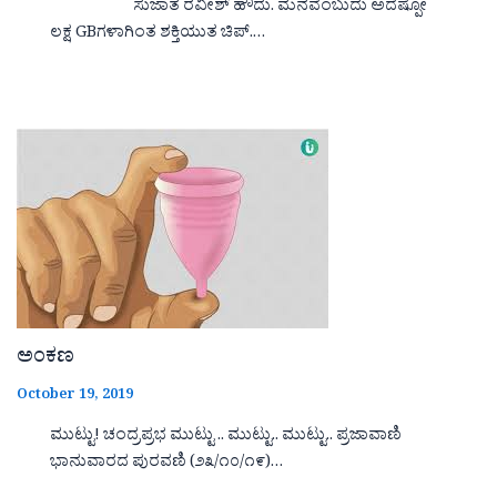
ಸುಜಾತ ರವೀಶ್ ಹೌದು. ಮನವೆಂಬುದು ಅದೆಷ್ಪೋ
ಲಕ್ಷ GBಗಳಾಗಿಂತ ಶಕ್ತಿಯುತ ಚಿಪ್.…
ಅಂಕಣ
October 19, 2019
ಮುಟ್ಟು! ಚಂದ್ರಪ್ರಭ ಮುಟ್ಟು .. ಮುಟ್ಟು.. ಮುಟ್ಟು.. ಪ್ರಜಾವಾಣಿ
ಭಾನುವಾರದ ಪುರವಣಿ (೨೩/೧೦/೧೯)…