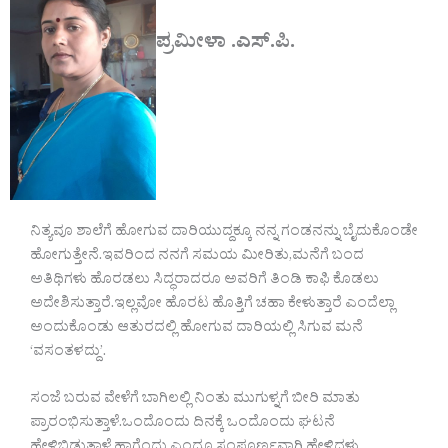
ಪ್ರಮೀಳಾ .ಎಸ್.ಪಿ.
ನಿತ್ಯವೂ ಶಾಲೆಗೆ ಹೋಗುವ ದಾರಿಯುದ್ದಕ್ಕೂ ನನ್ನ ಗಂಡನನ್ನು ಬೈದುಕೊಂಡೇ
ಹೋಗುತ್ತೇನೆ.ಇವರಿಂದ ನನಗೆ ಸಮಯ ಮೀರಿತು,ಮನೆಗೆ ಬಂದ
ಅತಿಥಿಗಳು ಹೊರಡಲು ಸಿದ್ಧರಾದರೂ ಅವರಿಗೆ ತಿಂಡಿ ಕಾಫಿ ಕೊಡಲು
ಅದೇಶಿಸುತ್ತಾರೆ.ಇಲ್ಲವೋ ಹೊರಟ ಹೊತ್ತಿಗೆ ಚಹಾ ಕೇಳುತ್ತಾರೆ ಎಂದೆಲ್ಲಾ
ಅಂದುಕೊಂಡು ಆತುರದಲ್ಲಿ ಹೋಗುವ ದಾರಿಯಲ್ಲಿ ಸಿಗುವ ಮನೆ
‘ವಸಂತಳದ್ದು’.
ಸಂಜೆ ಬರುವ ವೇಳೆಗೆ ಬಾಗಿಲಲ್ಲಿ ನಿಂತು ಮುಗುಳ್ನಗೆ ಬೀರಿ ಮಾತು
ಪ್ರಾರಂಭಿಸುತ್ತಾಳೆ.ಒಂದೊಂದು ದಿನಕ್ಕೆ ಒಂದೊಂದು ಘಟನೆ