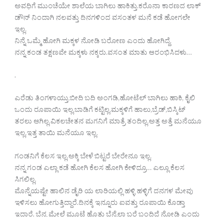
ಅವಧಿಗೆ ಮುಂಚೆಯೇ ಶಾಲೆಯ ಬಾಗಿಲು ಹಾಕಿತ್ತು.ಕರೊನಾ ಕಾರಣದ ಲಾಕ್
ಡೌನ್ ನಿಂದಾಗಿ ನಲವತ್ತು ದಿನಗಳಿಂದ ವಸಂತಳ ಮನೆ ಕಡೆ ಹೋಗಲೇ
ಇಲ್ಲ.
ನಿನ್ನೆ ಒಮ್ಮೆ ಹೋಗಿ ಮಕ್ಕಳ ನೋಡಿ ಬರೋಣ ಎಂದು ಹೋಗಿದ್ದೆ.
ನನ್ನ ಕಂಡ ತಕ್ಷಣವೇ ಮಕ್ಕಳು ನಕ್ಕರು.ವಸಂತ ಮಾತು ಆರಂಭಿಸಿದಳು…
.
ಎರೆಡು ತಿಂಗಳಾಯ್ತು,ಬೀದಿ ಬದಿ ಅಂಗಡಿ,ಹೋಟೆಲ್ ಬಾಗಿಲು ಹಾಕಿ, ಕೈಲಿ
ಒಂದು ರೂಪಾಯಿ ಇಲ್ಲ,ಬಾಡಿಗೆ ಕಟ್ಟಿಲ್ಲ,ಮಕ್ಕಳಿಗೆ ಹಾಲು,ಬ್ರೆಡ್,ಬಿಸ್ಕಿಟ್
ತರಲು ಆಗಿಲ್ಲ.ವಿಕಲಚೇತನ ಮಗನಿಗೆ ಮಾತ್ರೆ ತಂದಿಲ್ಲ.ಅತ್ತ ಅತ್ತೆ ಮನೆಯೂ
ಇಲ್ಲ,ಇತ್ತ ತಾಯಿ ಮನೆಯೂ ಇಲ್ಲ.
ಗಂಡನಿಗೆ ಕೆಲಸ ಇಲ್ಲ.ಅಕ್ಕಿ ಬೇಳೆ ಬಿಟ್ಟರೆ ಬೇರೇನೂ ಇಲ್ಲ.
ನನ್ನ ಗಂಡ ಎಲ್ಲಾ ಕಡೆ ಹೋಗಿ ಕೆಲಸ ಹೋಗಿ ಕೇಳಿದ್ರೂ… ಎಲ್ಲೂ ಕೆಲಸ
ಸಿಗಲಿಲ್ಲ.
ಮೊನ್ನೆಯಷ್ಟೇ ಹಾಲಿನ ಡೈರಿ ಯ ಲಾರಿಯಲ್ಲಿ ಹಳ್ಳಿ ಹಳ್ಳಿಗೆ ದನಗಳ ಮೇವು
ಇಳಿಸಲು ಹೋಗುತ್ತಿದ್ದಾರೆ.ದಿನಕ್ಕೆ ಇನ್ನೂರು ಐವತ್ತು ರೂಪಾಯಿ ಕೊಡ್ತಾ
ಇದ್ದಾರೆ. ಬೆನ್ನ ಮೇಲೆ ಮೂಟೆ ಹೊತ್ತು ಬೆನ್ನೆಲ್ಲಾ ಬರೆ ಬಂದಿದೆ ನೋಡಿ ಎಂದು