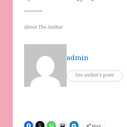
********
About The Author
admin
See author's posts
More