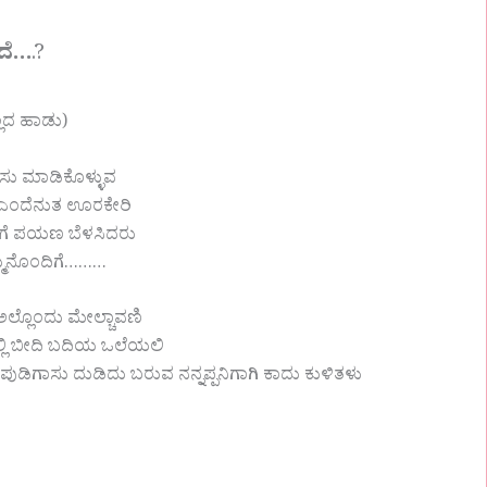
ಿದೆ…
.?
ಲ್ಲದ ಹಾಡು)
ಾಸು ಮಾಡಿಕೊಳ್ಳುವ
ೆ ಎಂದೆನುತ ಊರಕೇರಿ
ಿಗೆ ಪಯಣ ಬೆಳಸಿದರು
 ತಮ್ಮನೊಂದಿಗೆ………
್ಲೊಂದು ಮೇಲ್ಚಾವಣಿ
್ಲಿ ಬೀದಿ ಬದಿಯ ಒಲೆಯಲಿ
ನನ್ವ ಪುಡಿಗಾಸು ದುಡಿದು ಬರುವ ನನ್ನಪ್ಪನಿಗಾಗಿ ಕಾದು ಕುಳಿತಳು