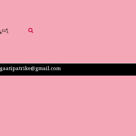
 ಬಗ್ಗೆ
 sangaatipatrike@gmail.com