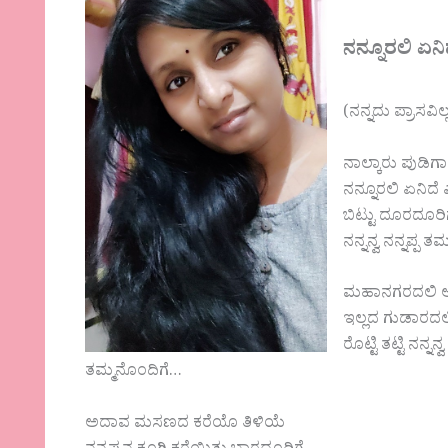
ನನ್ನೂರಲಿ ಏನ
(ನನ್ನದು ಪ್ರಾಸವಿ
ನಾಲ್ಕಾರು ಪುಡಿಗ
ನನ್ನೂರಲಿ ಏನಿದ
ಬಿಟ್ಟು ದೂರದೂರ
ನನ್ನನ್ವ ನನ್ನಪ್ಪ
ಮಹಾನಗರದಲಿ ಅಲ
ಇಲ್ಲದ ಗುಡಾರದಲ
ರೊಟ್ಟಿ ತಟ್ಟಿ ನನ್
ತಮ್ಮನೊಂದಿಗೆ…
ಅದಾವ ಮಸಣದ ಕರೆಯೊ ತಿಳಿಯೆ