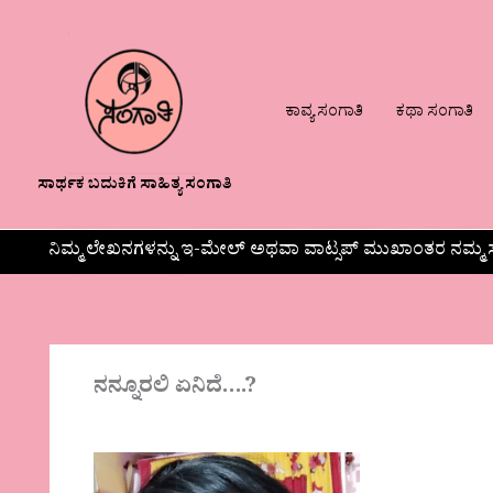
ಕಾವ್ಯ ಸಂಗಾತಿ
ಕಥಾ ಸಂಗಾತಿ
ಸಾರ್ಥಕ ಬದುಕಿಗೆ ಸಾಹಿತ್ಯ ಸಂಗಾತಿ
ನಿಮ್ಮ ಲೇಖನಗಳನ್ನು ಇ-ಮೇಲ್ ಅಥವಾ ವಾಟ್ಸಪ್ ಮುಖಾಂತರ ನಮ್ಮ ಸ
ನನ್ನೂರಲಿ ಏನಿದೆ….?