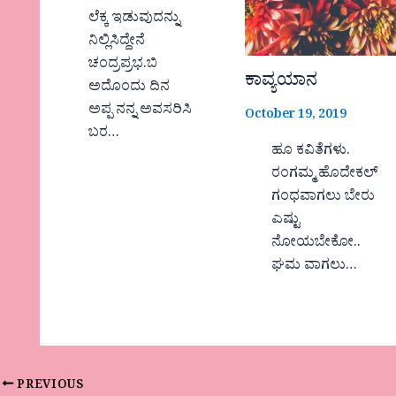
ಲೆಕ್ಕ ಇಡುವುದನ್ನು
ನಿಲ್ಲಿಸಿದ್ದೇನೆ
ಚಂದ್ರಪ್ರಭ.ಬಿ
ಕಾವ್ಯಯಾನ
ಅದೊಂದು ದಿನ
ಅಪ್ಪ ನನ್ನ ಅವಸರಿಸಿ
October 19, 2019
ಬರ…
ಹೂ ಕವಿತೆಗಳು.
ರಂಗಮ್ಮ ಹೊದೇಕಲ್
ಗಂಧವಾಗಲು ಬೇರು
ಎಷ್ಟು
ನೋಯಬೇಕೋ..
ಘಮ ವಾಗಲು…
PREVIOUS