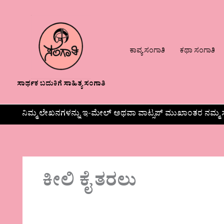
ಕಾವ್ಯ ಸಂಗಾತಿ
ಕಥಾ ಸಂಗಾತಿ
ಸಾರ್ಥಕ ಬದುಕಿಗೆ ಸಾಹಿತ್ಯ ಸಂಗಾತಿ
ನಿಮ್ಮ ಲೇಖನಗಳನ್ನು ಇ-ಮೇಲ್ ಅಥವಾ ವಾಟ್ಸಪ್ ಮುಖಾಂತರ ನಮ್ಮ ಸ
ಕೀಲಿ ಕೈ ತರಲು