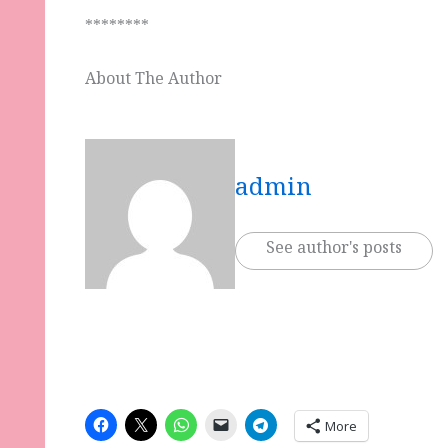
********
About The Author
admin
See author's posts
More