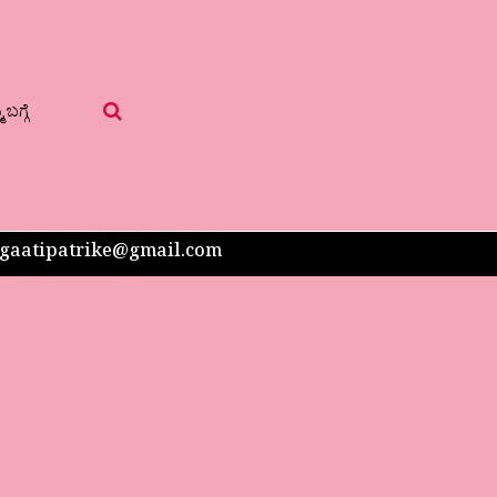
 ಬಗ್ಗೆ
 sangaatipatrike@gmail.com