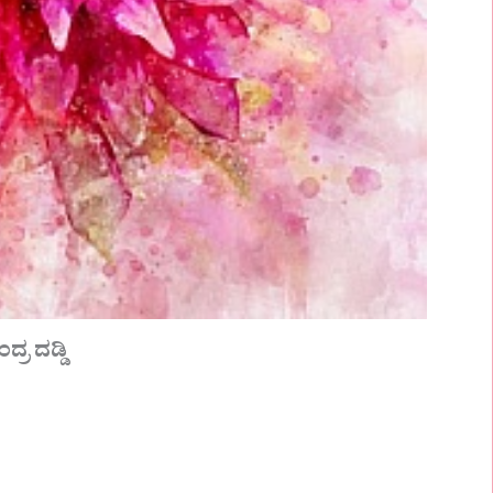
್ರ ದಡ್ಡಿ