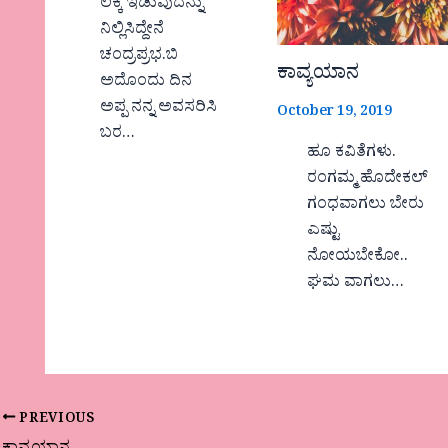
ಲೆಕ್ಕ ಇಡುವುದನ್ನು
ನಿಲ್ಲಿಸಿದ್ದೇನೆ
ಚಂದ್ರಪ್ರಭ.ಬಿ
ಕಾವ್ಯಯಾನ
ಅದೊಂದು ದಿನ
ಅಪ್ಪ ನನ್ನ ಅವಸರಿಸಿ
October 19, 2019
ಬರ…
ಹೂ ಕವಿತೆಗಳು.
ರಂಗಮ್ಮ ಹೊದೇಕಲ್
ಗಂಧವಾಗಲು ಬೇರು
ಎಷ್ಟು
ನೋಯಬೇಕೋ..
ಘಮ ವಾಗಲು…
PREVIOUS