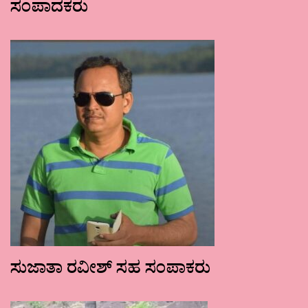
ಸಂಪಾದಕರು
ಸುಜಾತಾ ರವೀಶ್ ಸಹ ಸಂಪಾಕರು