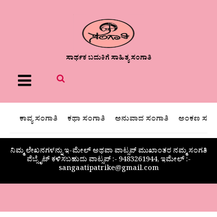
ಸಾರ್ಥಕ ಬದುಕಿಗೆ ಸಾಹಿತ್ಯ ಸಂಗಾತಿ
Menu
ಕಾವ್ಯ ಸಂಗಾತಿ
ಕಥಾ ಸಂಗಾತಿ
ಅನುವಾದ ಸಂಗಾತಿ
ಅಂಕಣ ಸಂಗಾ
ನಿಮ್ಮ ಲೇಖನಗಳನ್ನು ಇ-ಮೇಲ್ ಅಥವಾ ವಾಟ್ಸಪ್ ಮುಖಾಂತರ ನಮ್ಮ ಸಂಗತಿ
ವೆಬ್ಸೈಟ್ ಕಳಿಸಬಹುದು ವಾಟ್ಸಪ್‌ :- 9483261944, ಇಮೇಲ್ :-
sangaatipatrike@gmail.com