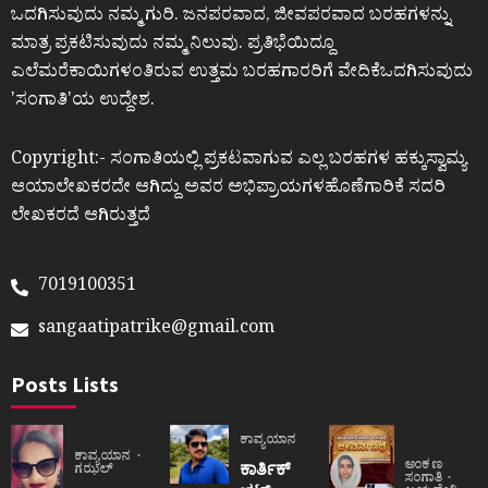
ಒದಗಿಸುವುದು ನಮ್ಮ ಗುರಿ. ಜನಪರವಾದ, ಜೀವಪರವಾದ ಬರಹಗಳನ್ನು
ಮಾತ್ರ ಪ್ರಕಟಿಸುವುದು ನಮ್ಮ ನಿಲುವು. ಪ್ರತಿಭೆಯಿದ್ದೂ
ಎಲೆಮರೆಕಾಯಿಗಳಂತಿರುವ ಉತ್ತಮ ಬರಹಗಾರರಿಗೆ ವೇದಿಕೆಒದಗಿಸುವುದು
ʼಸಂಗಾತಿʼಯ ಉದ್ದೇಶ.
Copyright:- ಸಂಗಾತಿಯಲ್ಲಿ ಪ್ರಕಟವಾಗುವ ಎಲ್ಲ ಬರಹಗಳ ಹಕ್ಕುಸ್ವಾಮ್ಯ
ಆಯಾಲೇಖಕರದೇ ಆಗಿದ್ದು ಅವರ ಅಭಿಪ್ರಾಯಗಳಹೊಣೆಗಾರಿಕೆ ಸದರಿ
ಲೇಖಕರದೆ ಆಗಿರುತ್ತದೆ
7019100351
sangaatipatrike@gmail.com
Posts Lists
ಕಾವ್ಯಯಾನ
ಕಾವ್ಯಯಾನ
ಅಂಕಣ
ಕಾರ್ತಿಕ್
ಗಝಲ್
ಸಂಗಾತಿ