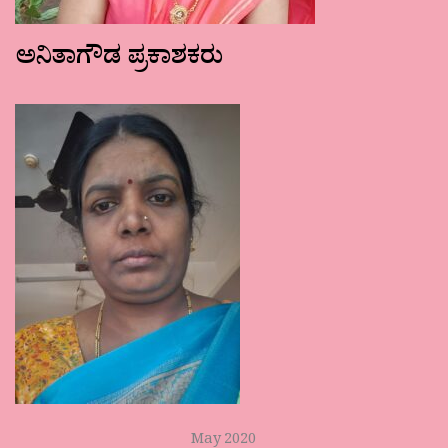
ಅನಿತಾಗೌಡ ಪ್ರಕಾಶಕರು
May 2020