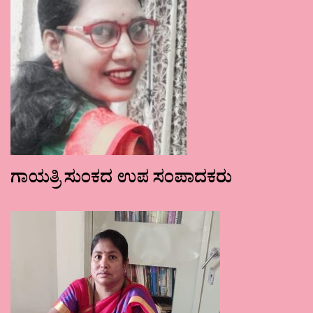
ಗಾಯತ್ರಿ ಸುಂಕದ ಉಪ ಸಂಪಾದಕರು