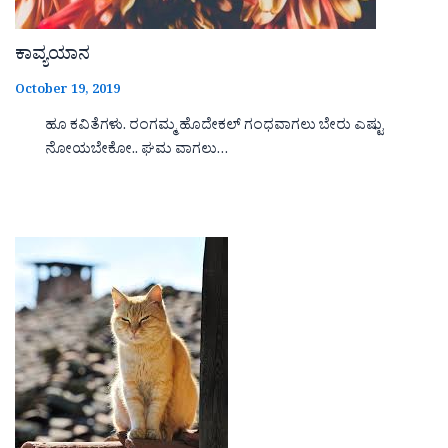
ಕಾವ್ಯಯಾನ
October 19, 2019
ಹೂ ಕವಿತೆಗಳು. ರಂಗಮ್ಮ ಹೊದೇಕಲ್ ಗಂಧವಾಗಲು ಬೇರು ಎಷ್ಟು
ನೋಯಬೇಕೋ.. ಘಮ ವಾಗಲು…