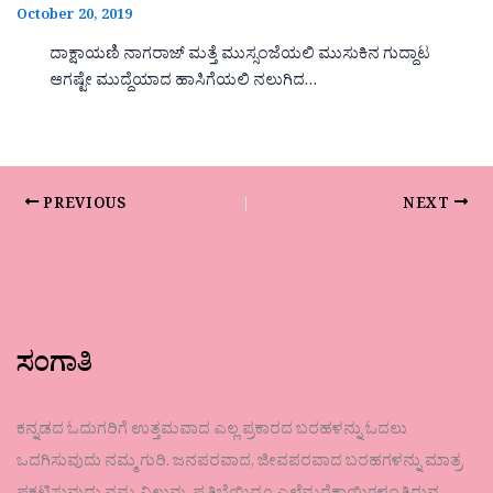
October 20, 2019
ದಾಕ್ಷಾಯಣಿ ನಾಗರಾಜ್ ಮತ್ತೆ ಮುಸ್ಸಂಜೆಯಲಿ ಮುಸುಕಿನ ಗುದ್ದಾಟ
ಆಗಷ್ಟೇ ಮುದ್ದೆಯಾದ ಹಾಸಿಗೆಯಲಿ ನಲುಗಿದ…
PREVIOUS
NEXT
ಸಂಗಾತಿ
ಕನ್ನಡದ ಓದುಗರಿಗೆ ಉತ್ತಮವಾದ ಎಲ್ಲ ಪ್ರಕಾರದ ಬರಹಳನ್ನು ಓದಲು
ಒದಗಿಸುವುದು ನಮ್ಮ ಗುರಿ. ಜನಪರವಾದ, ಜೀವಪರವಾದ ಬರಹಗಳನ್ನು ಮಾತ್ರ