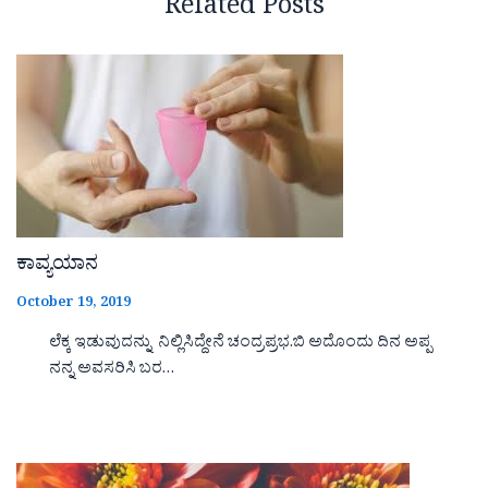
Related Posts
ಕಾವ್ಯಯಾನ
October 19, 2019
ಲೆಕ್ಕ ಇಡುವುದನ್ನು ನಿಲ್ಲಿಸಿದ್ದೇನೆ ಚಂದ್ರಪ್ರಭ.ಬಿ ಅದೊಂದು ದಿನ ಅಪ್ಪ
ನನ್ನ ಅವಸರಿಸಿ ಬರ…