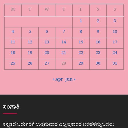
M
T
W
T
F
S
S
1
2
3
4
5
6
7
8
9
10
11
12
13
14
15
16
17
18
19
20
21
22
23
24
25
26
27
28
29
30
31
« Apr
Jun »
ಸಂಗಾತಿ
ಕನ್ನಡದ ಓದುಗರಿಗೆ ಉತ್ತಮವಾದ ಎಲ್ಲ ಪ್ರಕಾರದ ಬರಹಳನ್ನು ಓದಲು