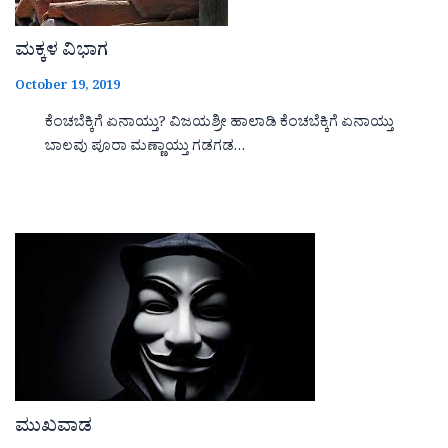
ಮಕ್ಕಳ ವಿಭಾಗ
October 19, 2019
ಕೆಂಚಬೆಕ್ಕಿಗೆ ಏನಾಯ್ತು? ವಿಜಯಶ್ರೀ ಹಾಲಾಡಿ ಕೆಂಚಬೆಕ್ಕಿಗೆ ಏನಾಯ್ತು
ಬಾಲವು ಪೂರಾ ಮಣ್ಣಾಯ್ತು ಗಡಗಡ…
ಮುಖವಾಡ