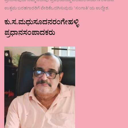
ಪ್ರಕಟಿಸುವುದು ನಮ್ಮ ನಿಲುವು. ಪ್ರತಿಭೆಯಿದ್ದೂ ಎಲೆಮರೆಕಾಯಿಗಳಂತಿರುವ
ಉತ್ತಮ ಬರಹಗಾರರಿಗೆ ವೇದಿಕೆಒದಗಿಸುವುದು ʼಸಂಗಾತಿʼಯ ಉದ್ದೇಶ.
ಕು.ಸ.ಮಧುಸೂದನರಂಗೇಹಳ್ಳಿ
ಪ್ರಧಾನಸಂಪಾದಕರು