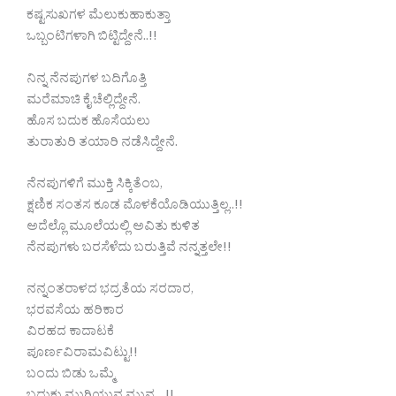
ಕಷ್ಟಸುಖಗಳ ಮೆಲುಕುಹಾಕುತ್ತಾ
ಒಬ್ಬಂಟಿಗಳಾಗಿ ಬಿಟ್ಟಿದ್ದೇನೆ..!!
ನಿನ್ನ ನೆನಪುಗಳ ಬದಿಗೊತ್ತಿ
ಮರೆಮಾಚಿ ಕೈ ಚೆಲ್ಲಿದ್ದೇನೆ.
ಹೊಸ ಬದುಕ ಹೊಸೆಯಲು
ತುರಾತುರಿ ತಯಾರಿ ನಡೆಸಿದ್ದೇನೆ.
ನೆನಪುಗಳಿಗೆ ಮುಕ್ತಿ ಸಿಕ್ಕಿತೆಂಬ,
ಕ್ಷಣಿಕ ಸಂತಸ ಕೂಡ ಮೊಳಕೆಯೊಡಿಯುತ್ತಿಲ್ಲ..!!
ಅದೆಲ್ಲೊ ಮೂಲೆಯಲ್ಲಿ ಅವಿತು ಕುಳಿತ
ನೆನಪುಗಳು ಬರಸೆಳೆದು ಬರುತ್ತಿವೆ ನನ್ನತ್ತಲೇ!!
ನನ್ನಂತರಾಳದ ಭದ್ರತೆಯ ಸರದಾರ,
ಭರವಸೆಯ ಹರಿಕಾರ
ವಿರಹದ ಕಾದಾಟಕೆ
ಪೂರ್ಣವಿರಾಮವಿಟ್ಟು!!
ಬಂದು ಬಿಡು ಒಮ್ಮೆ