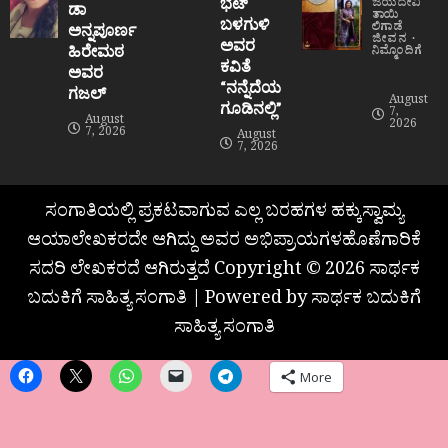
ಭಟ್
ಜಯದೇವಿ
ಡಾ
ತಾಯಿ
ಬಳಗುಳಿ
ಲಿಗಾಡೆ
ಅನ್ನಪೂರ್ಣ
ಜೀವನ
ಅವರ
ಹಿರೇಮಠ
ನಿಮ್ಮೊಂದಿಗೆ
ಕವಿತೆ
ಅವರ
“ನನ್ನೆದೆಯ
ಗಜಲ್
August
ಗೂಡಿನಲ್ಲಿ”
7,
August
2026
7, 2026
August
7, 2026
ಸಂಗಾತಿಯಲ್ಲಿ ಪ್ರಕಟವಾಗುವ ಎಲ್ಲ ಬರಹಗಳ ಹಕ್ಕುಸ್ವಾಮ್ಯ
ಆಯಾಲೇಖಕರದೇ ಆಗಿದ್ದು ಅವರ ಅಭಿಪ್ರಾಯಗಳಹೊಣೆಗಾರಿಕೆ
ಸದರಿ ಲೇಖಕರದೆ ಆಗಿರುತ್ತದೆ Copyright © 2026 ಸಾರ್ಥಕ
ಬದುಕಿಗೆ ಸಾಹಿತ್ಯ ಸಂಗಾತಿ | Powered by ಸಾರ್ಥಕ ಬದುಕಿಗೆ
ಸಾಹಿತ್ಯ ಸಂಗಾತಿ
More