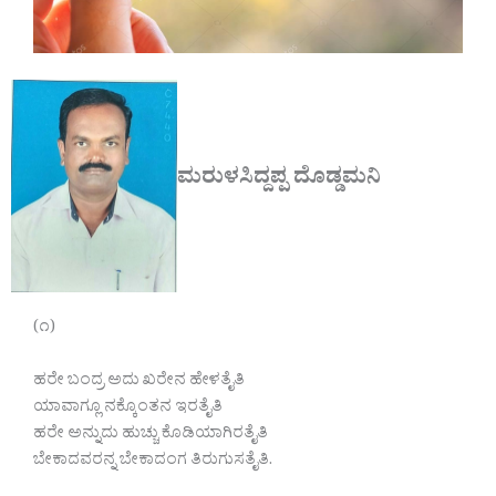
ಮರುಳಸಿದ್ದಪ್ಪ ದೊಡ್ಡಮನಿ
(೧)
ಹರೇ ಬಂದ್ರ ಅದು ಖರೇನ ಹೇಳತೈತಿ
ಯಾವಾಗ್ಲೂ ನಕ್ಕೊಂತನ ಇರತೈತಿ
ಹರೇ ಅನ್ನುದು ಹುಚ್ಚು ಕೊಡಿಯಾಗಿರತೈತಿ
ಬೇಕಾದವರನ್ನ ಬೇಕಾದಂಗ ತಿರುಗುಸತೈತಿ.