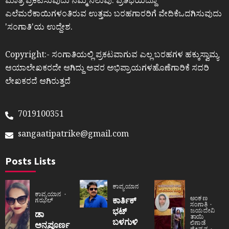
ಮಾತ್ರ ಪ್ರಕಟಿಸುವುದು ನಮ್ಮ ನಿಲುವು. ಪ್ರತಿಭೆಯಿದ್ದೂ
ಎಲೆಮರೆಕಾಯಿಗಳಂತಿರುವ ಉತ್ತಮ ಬರಹಗಾರರಿಗೆ ವೇದಿಕೆಒದಗಿಸುವುದು
ʼಸಂಗಾತಿʼಯ ಉದ್ದೇಶ.
Copyright:- ಸಂಗಾತಿಯಲ್ಲಿ ಪ್ರಕಟವಾಗುವ ಎಲ್ಲ ಬರಹಗಳ ಹಕ್ಕುಸ್ವಾಮ್ಯ
ಆಯಾಲೇಖಕರದೇ ಆಗಿದ್ದು ಅವರ ಅಭಿಪ್ರಾಯಗಳಹೊಣೆಗಾರಿಕೆ ಸದರಿ
ಲೇಖಕರದೆ ಆಗಿರುತ್ತದೆ
7019100351
sangaatipatrike@gmail.com
Posts Lists
ಕಾವ್ಯಯಾನ
ಕಾವ್ಯಯಾನ
ಅಂಕಣ
ಕಾರ್ತಿಕ್
ಗಝಲ್
ಸಂಗಾತಿ
ಭಟ್
ಜಯದೇವಿ
ಡಾ
ತಾಯಿ
ಬಳಗುಳಿ
ಲಿಗಾಡೆ
ಅನ್ನಪೂರ್ಣ