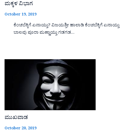
ಮಕ್ಕಳ ವಿಭಾಗ
October 19, 2019
ಕೆಂಚಬೆಕ್ಕಿಗೆ ಏನಾಯ್ತು? ವಿಜಯಶ್ರೀ ಹಾಲಾಡಿ ಕೆಂಚಬೆಕ್ಕಿಗೆ ಏನಾಯ್ತು
ಬಾಲವು ಪೂರಾ ಮಣ್ಣಾಯ್ತು ಗಡಗಡ…
ಮುಖವಾಡ
October 20, 2019