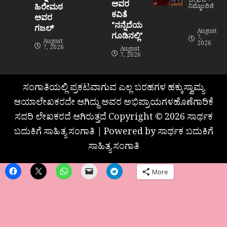
ಜೀವನ
ಅವರ
ಹಿರೇಮಠ
ನಿಮ್ಮೊಂದಿಗೆ
ಕವಿತೆ
ಅವರ
“ನನ್ನೆದೆಯ
ಗಜಲ್
August
ಗೂಡಿನಲ್ಲಿ”
7,
August
2026
7, 2026
August
7, 2026
ಸಂಗಾತಿಯಲ್ಲಿ ಪ್ರಕಟವಾಗುವ ಎಲ್ಲ ಬರಹಗಳ ಹಕ್ಕುಸ್ವಾಮ್ಯ
ಆಯಾಲೇಖಕರದೇ ಆಗಿದ್ದು ಅವರ ಅಭಿಪ್ರಾಯಗಳಹೊಣೆಗಾರಿಕೆ
ಸದರಿ ಲೇಖಕರದೆ ಆಗಿರುತ್ತದೆ Copyright © 2026 ಸಾರ್ಥಕ
ಬದುಕಿಗೆ ಸಾಹಿತ್ಯ ಸಂಗಾತಿ | Powered by ಸಾರ್ಥಕ ಬದುಕಿಗೆ
ಸಾಹಿತ್ಯ ಸಂಗಾತಿ
More