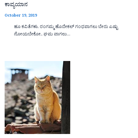
ಕಾವ್ಯಯಾನ
October 19, 2019
ಹೂ ಕವಿತೆಗಳು. ರಂಗಮ್ಮ ಹೊದೇಕಲ್ ಗಂಧವಾಗಲು ಬೇರು ಎಷ್ಟು
ನೋಯಬೇಕೋ.. ಘಮ ವಾಗಲು…