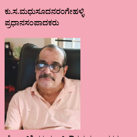
ಕು.ಸ.ಮಧುಸೂದನರಂಗೇಹಳ್ಳಿ
ಪ್ರಧಾನಸಂಪಾದಕರು