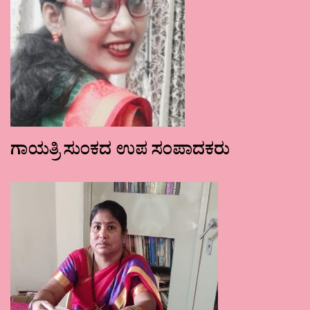
ಗಾಯತ್ರಿ ಸುಂಕದ ಉಪ ಸಂಪಾದಕರು