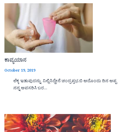
ಕಾವ್ಯಯಾನ
October 19, 2019
ಲೆಕ್ಕ ಇಡುವುದನ್ನು ನಿಲ್ಲಿಸಿದ್ದೇನೆ ಚಂದ್ರಪ್ರಭ.ಬಿ ಅದೊಂದು ದಿನ ಅಪ್ಪ
ನನ್ನ ಅವಸರಿಸಿ ಬರ…