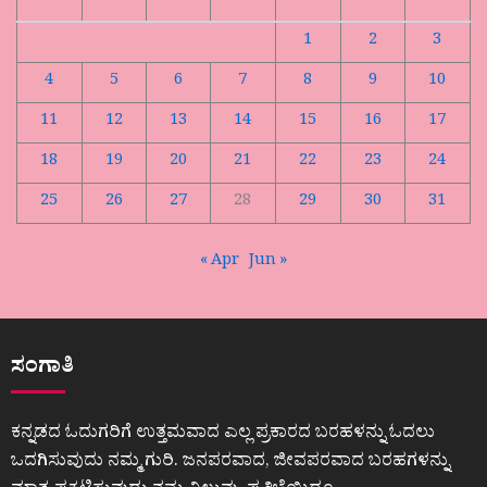
1
2
3
4
5
6
7
8
9
10
11
12
13
14
15
16
17
18
19
20
21
22
23
24
25
26
27
28
29
30
31
« Apr
Jun »
ಸಂಗಾತಿ
ಕನ್ನಡದ ಓದುಗರಿಗೆ ಉತ್ತಮವಾದ ಎಲ್ಲ ಪ್ರಕಾರದ ಬರಹಳನ್ನು ಓದಲು
ಒದಗಿಸುವುದು ನಮ್ಮ ಗುರಿ. ಜನಪರವಾದ, ಜೀವಪರವಾದ ಬರಹಗಳನ್ನು