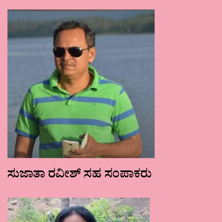
ಸುಜಾತಾ ರವೀಶ್ ಸಹ ಸಂಪಾಕರು