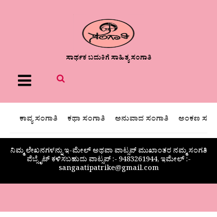
ಸಾರ್ಥಕ ಬದುಕಿಗೆ ಸಾಹಿತ್ಯ ಸಂಗಾತಿ
Menu
ಕಾವ್ಯ ಸಂಗಾತಿ
ಕಥಾ ಸಂಗಾತಿ
ಅನುವಾದ ಸಂಗಾತಿ
ಅಂಕಣ ಸಂಗಾ
ನಿಮ್ಮ ಲೇಖನಗಳನ್ನು ಇ-ಮೇಲ್ ಅಥವಾ ವಾಟ್ಸಪ್ ಮುಖಾಂತರ ನಮ್ಮ ಸಂಗತಿ
ವೆಬ್ಸೈಟ್ ಕಳಿಸಬಹುದು ವಾಟ್ಸಪ್‌ :- 9483261944, ಇಮೇಲ್ :-
sangaatipatrike@gmail.com