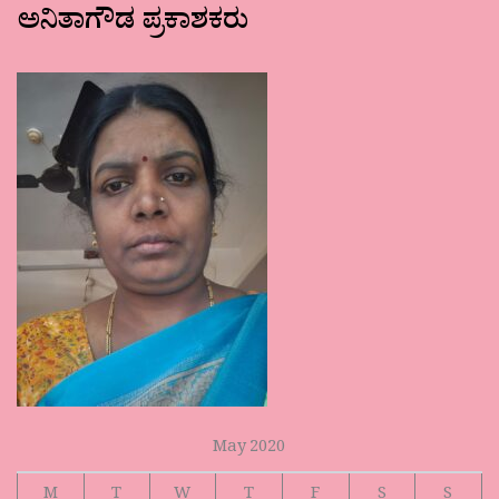
ಅನಿತಾಗೌಡ ಪ್ರಕಾಶಕರು
May 2020
M
T
W
T
F
S
S