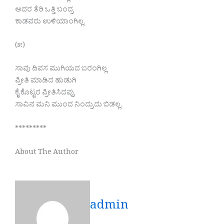
ಅದರ ತೆರಿ ಒತ್ತಿ ಬಂದ್ರ
ಕಾಡವರು ಉಳಿಯಾಂಗಿಲ್ಲ.
(೫)
ಸಾವು ದಿವಸ ಮುಗಿಯದ ಬರಂಗಿಲ್ಲ
ಪ್ರೀತಿ ಮಾಡಿದ ಹುಡುಗಿ
ಕೈ ಕೊಟ್ಟರ ಪ್ರೀತಿಸಿದವ್ರು
ಸಾವಿನ ಮನಿ ಮುಂದ ನಿಂದ್ರುದು ಬಿಡಲ್ಲ.
*********
About The Author
admin