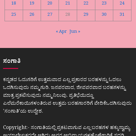
18
19
20
21
22
23
24
25
26
27
28
29
30
31
« Apr
Jun »
ಸಂಗಾತಿ
ಕನ್ನಡದ ಓದುಗರಿಗೆ ಉತ್ತಮವಾದ ಎಲ್ಲ ಪ್ರಕಾರದ ಬರಹಳನ್ನು ಓದಲು
ಒದಗಿಸುವುದು ನಮ್ಮ ಗುರಿ. ಜನಪರವಾದ, ಜೀವಪರವಾದ ಬರಹಗಳನ್ನು
ಮಾತ್ರ ಪ್ರಕಟಿಸುವುದು ನಮ್ಮ ನಿಲುವು. ಪ್ರತಿಭೆಯಿದ್ದೂ
ಎಲೆಮರೆಕಾಯಿಗಳಂತಿರುವ ಉತ್ತಮ ಬರಹಗಾರರಿಗೆ ವೇದಿಕೆಒದಗಿಸುವುದು
ʼಸಂಗಾತಿʼಯ ಉದ್ದೇಶ.
Copyright:- ಸಂಗಾತಿಯಲ್ಲಿ ಪ್ರಕಟವಾಗುವ ಎಲ್ಲ ಬರಹಗಳ ಹಕ್ಕುಸ್ವಾಮ್ಯ