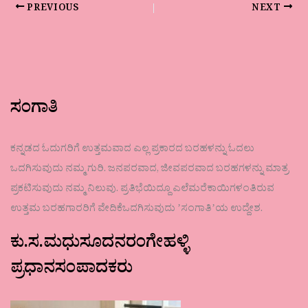
PREVIOUS
NEXT
ಸಂಗಾತಿ
ಕನ್ನಡದ ಓದುಗರಿಗೆ ಉತ್ತಮವಾದ ಎಲ್ಲ ಪ್ರಕಾರದ ಬರಹಳನ್ನು ಓದಲು
ಒದಗಿಸುವುದು ನಮ್ಮ ಗುರಿ. ಜನಪರವಾದ, ಜೀವಪರವಾದ ಬರಹಗಳನ್ನು ಮಾತ್ರ
ಪ್ರಕಟಿಸುವುದು ನಮ್ಮ ನಿಲುವು. ಪ್ರತಿಭೆಯಿದ್ದೂ ಎಲೆಮರೆಕಾಯಿಗಳಂತಿರುವ
ಉತ್ತಮ ಬರಹಗಾರರಿಗೆ ವೇದಿಕೆಒದಗಿಸುವುದು ʼಸಂಗಾತಿʼಯ ಉದ್ದೇಶ.
ಕು.ಸ.ಮಧುಸೂದನರಂಗೇಹಳ್ಳಿ
ಪ್ರಧಾನಸಂಪಾದಕರು