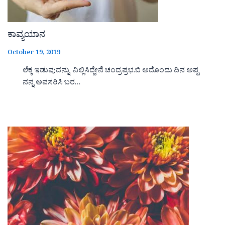
ಕಾವ್ಯಯಾನ
October 19, 2019
ಲೆಕ್ಕ ಇಡುವುದನ್ನು ನಿಲ್ಲಿಸಿದ್ದೇನೆ ಚಂದ್ರಪ್ರಭ.ಬಿ ಅದೊಂದು ದಿನ ಅಪ್ಪ
ನನ್ನ ಅವಸರಿಸಿ ಬರ…