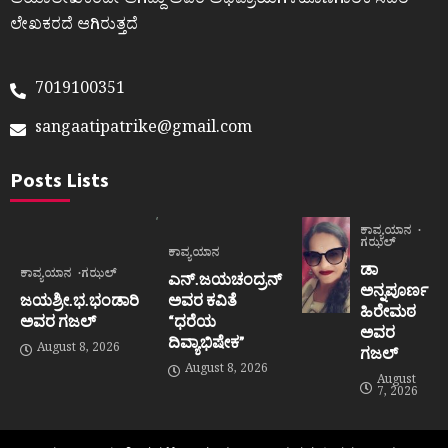
ಆಯಾಲೇಖಕರದೇ ಆಗಿದ್ದು ಅವರ ಅಭಿಪ್ರಾಯಗಳಹೊಣೆಗಾರಿಕೆ ಸದರಿ
ಲೇಖಕರದೆ ಆಗಿರುತ್ತದೆ
7019100351
sangaatipatrike@gmail.com
Posts Lists
ಕಾವ್ಯಯಾನ
ಗಝಲ್
ಕಾವ್ಯಯಾನ
ಡಾ
ಕಾವ್ಯಯಾನ
ಗಝಲ್
ಎನ್.ಜಯಚಂದ್ರನ್
ಅನ್ನಪೂರ್ಣ
ಜಯಶ್ರೀ.ಭ.ಭಂಡಾರಿ
ಅವರ ಕವಿತೆ
ಹಿರೇಮಠ
ಅವರ ಗಜಲ್
“ಧರೆಯ
ಅವರ
ದಿವ್ಯಾಭಿಷೇಕ”
August 8, 2026
ಗಜಲ್
August 8, 2026
August
7, 2026