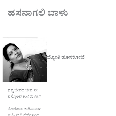
ಹಸನಾಗಲಿ ಬಾಳು
ಜ್ಯೋತಿ ಹೊಸಕೋಟೆ
ನನ್ನ ಜೀವದ ಜೀವ ನೀ
ನನ್ನೊಲವ ಉಸಿರು ನೀ//
ಮೊಲೆಹಾಲ ಕುಡಿಸುವಾಗ
ಪುಟ್ಟ ಪುಟ್ಟ ಹೆಜ್ಜೆಗಳಿಂದ