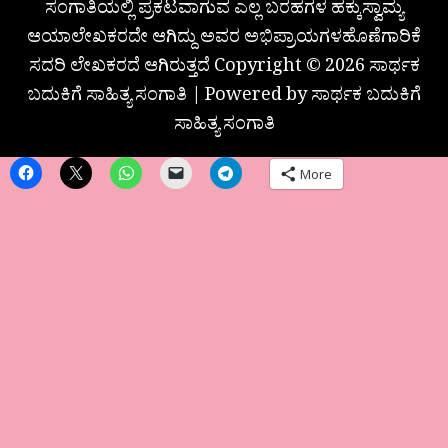
ಸಂಗಾತಿಯಲ್ಲಿ ಪ್ರಕಟವಾಗುವ ಎಲ್ಲ ಬರಹಗಳ ಹಕ್ಕುಸ್ವಾಮ್ಯ
ಆಯಾಲೇಖಕರದೇ ಆಗಿದ್ದು ಅವರ ಅಭಿಪ್ರಾಯಗಳಹೊಣೆಗಾರಿಕೆ
ಸದರಿ ಲೇಖಕರದೆ ಆಗಿರುತ್ತದೆ Copyright © 2026 ಸಾರ್ಥಕ
ಬದುಕಿಗೆ ಸಾಹಿತ್ಯ ಸಂಗಾತಿ | Powered by ಸಾರ್ಥಕ ಬದುಕಿಗೆ
ಸಾಹಿತ್ಯ ಸಂಗಾತಿ
More