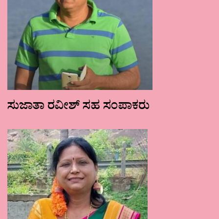
ಸುಜಾತಾ ರವೀಶ್ ಸಹ ಸಂಪಾಕರು