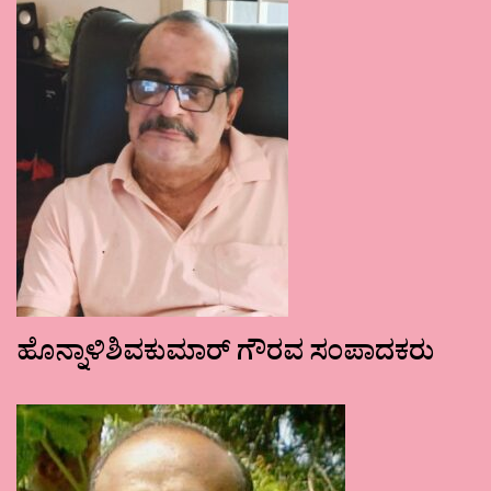
ಹೊನ್ನಾಳಿಶಿವಕುಮಾರ್ ಗೌರವ ಸಂಪಾದಕರು