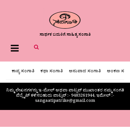
ಸಾರ್ಥಕ ಬದುಕಿಗೆ ಸಾಹಿತ್ಯ ಸಂಗಾತಿ
Menu
ಕಾವ್ಯ ಸಂಗಾತಿ
ಕಥಾ ಸಂಗಾತಿ
ಅನುವಾದ ಸಂಗಾತಿ
ಅಂಕಣ ಸಂಗಾ
ನಿಮ್ಮ ಲೇಖನಗಳನ್ನು ಇ-ಮೇಲ್ ಅಥವಾ ವಾಟ್ಸಪ್ ಮುಖಾಂತರ ನಮ್ಮ ಸಂಗತಿ
ವೆಬ್ಸೈಟ್ ಕಳಿಸಬಹುದು ವಾಟ್ಸಪ್‌ :- 9483261944, ಇಮೇಲ್ :-
sangaatipatrike@gmail.com