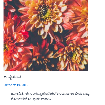
ಕಾವ್ಯಯಾನ
October 19, 2019
ಹೂ ಕವಿತೆಗಳು. ರಂಗಮ್ಮ ಹೊದೇಕಲ್ ಗಂಧವಾಗಲು ಬೇರು ಎಷ್ಟು
ನೋಯಬೇಕೋ.. ಘಮ ವಾಗಲು…