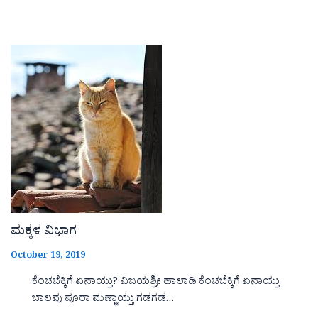
ಮಕ್ಕಳ ವಿಭಾಗ
October 19, 2019
ಕೆಂಚಬೆಕ್ಕಿಗೆ ಏನಾಯ್ತು? ವಿಜಯಶ್ರೀ ಹಾಲಾಡಿ ಕೆಂಚಬೆಕ್ಕಿಗೆ ಏನಾಯ್ತು
ಬಾಲವು ಪೂರಾ ಮಣ್ಣಾಯ್ತು ಗಡಗಡ…