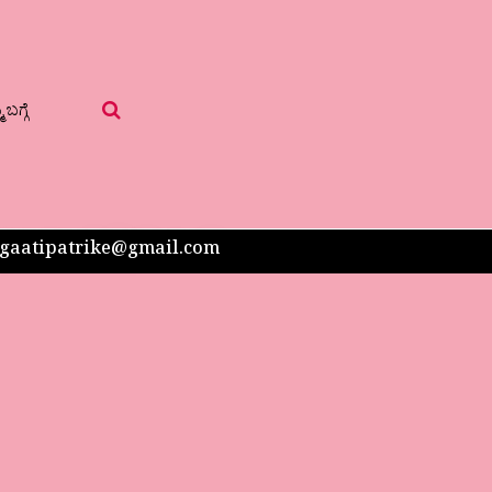
 ಬಗ್ಗೆ
 sangaatipatrike@gmail.com