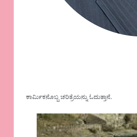
ಕಾರ್ಮಿಕನೊಬ್ಬ ಚರಿತ್ರೆಯನ್ನು ಓದುತ್ತಾನೆ.