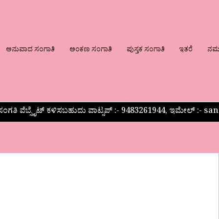
ಅನುವಾದ ಸಂಗಾತಿ
ಅಂಕಣ ಸಂಗಾತಿ
ಪುಸ್ತಕ ಸಂಗಾತಿ
ಇತರೆ
ನಮ್ಮ
ಂಗತಿ ವೆಬ್ಸೈಟ್ ಕಳಿಸಬಹುದು ವಾಟ್ಸಪ್‌ :- 9483261944, ಇಮೇಲ್ :-