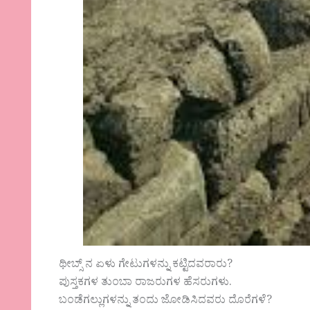
ಥೀಬ್ಸ್ ನ ಏಳು ಗೇಟುಗಳನ್ನು ಕಟ್ಟಿದವರಾರು?
ಪುಸ್ತಕಗಳ ತು೦ಬಾ ರಾಜರುಗಳ ಹೆಸರುಗಳು.
ಬ೦ಡೆಗಲ್ಲುಗಳನ್ನು ತ೦ದು ಜೋಡಿಸಿದವರು ದೊರೆಗಳೆ?