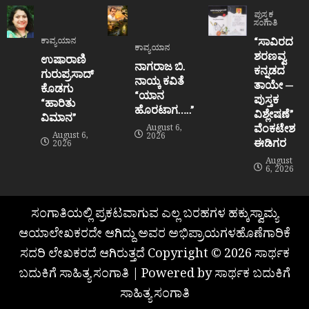
ಪುಸ್ತಕ
ಸಂಗಾತಿ
“ಸಾವಿರದ
ಕಾವ್ಯಯಾನ
ಕಾವ್ಯಯಾನ
ಶರಣವ್ವ
ಉಷಾರಾಣಿ
ನಾಗರಾಜ ಬಿ.
ಕನ್ನಡದ
ಗುರುಪ್ರಸಾದ್
ನಾಯ್ಕ ಕವಿತೆ
ತಾಯೇ —
ಕೊಡಗು
“ಯಾನ
ಪುಸ್ತಕ
“ಹಾರಿತು
ಹೊರಟಾಗ…..”
ವಿಶ್ಲೇಷಣೆ”
ವಿಮಾನ”
ವೆಂಕಟೇಶ
August 6,
August 6,
2026
ಈಡಿಗರ
2026
August
6, 2026
ಸಂಗಾತಿಯಲ್ಲಿ ಪ್ರಕಟವಾಗುವ ಎಲ್ಲ ಬರಹಗಳ ಹಕ್ಕುಸ್ವಾಮ್ಯ
ಆಯಾಲೇಖಕರದೇ ಆಗಿದ್ದು ಅವರ ಅಭಿಪ್ರಾಯಗಳಹೊಣೆಗಾರಿಕೆ
ಸದರಿ ಲೇಖಕರದೆ ಆಗಿರುತ್ತದೆ Copyright © 2026 ಸಾರ್ಥಕ
ಬದುಕಿಗೆ ಸಾಹಿತ್ಯ ಸಂಗಾತಿ | Powered by ಸಾರ್ಥಕ ಬದುಕಿಗೆ
ಸಾಹಿತ್ಯ ಸಂಗಾತಿ