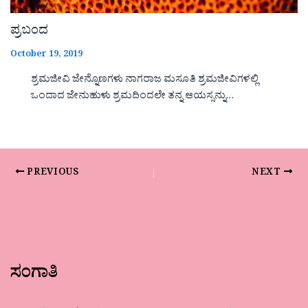
ಪ್ರಬಂದ
October 19, 2019
ಶ್ರಮಜೀವಿ ಜೇನ್ನೊಣಗಳು ನಾಗರಾಜ ಮಸೂತಿ ಶ್ರಮಜೀವಿಗಳಲ್ಲಿ
ಒಂದಾದ ಜೇನುಹುಳು ಶ್ರಮದಿಂದಲೇ ತನ್ನ ಆಯಸ್ಸನ್ನು…
PREVIOUS
NEXT
ಸಂಗಾತಿ