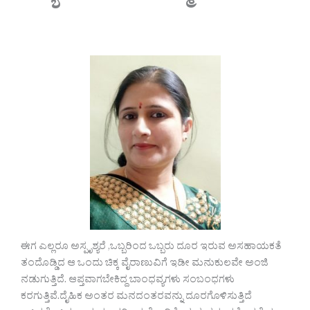
ಈಗ ಎಲ್ಲರೂ ಅಸ್ಪೃಶ್ಯರೆ ,ಒಬ್ಬರಿಂದ ಒಬ್ಬರು ದೂರ ಇರುವ ಅಸಹಾಯಕತೆ
ತಂದೊಡ್ಡಿದ ಆ ಒಂದು ಚಿಕ್ಕ ವೈರಾಣುವಿಗೆ ಇಡೀ ಮನುಕುಲವೇ ಅಂಜಿ
ನಡುಗುತ್ತಿದೆ. ಆಪ್ತವಾಗಬೇಕಿದ್ದ ಬಾಂಧವ್ಯಗಳು ಸಂಬಂಧಗಳು
ಕರಗುತ್ತಿವೆ.ದೈಹಿಕ ಅಂತರ ಮನದಂತರವನ್ನು ದೂರಗೊಳಿಸುತ್ತಿದೆ