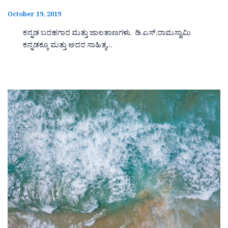
October 19, 2019
ಕನ್ನಡ ಬರಹಗಾರ ಮತ್ತು ಜಾಲತಾಣಗಳು. ಡಿ.ಎಸ್.ರಾಮಸ್ವಾಮಿ
ಕನ್ನಡಕ್ಕೂ ಮತ್ತು ಅದರ ಸಾಹಿತ್ಯ…