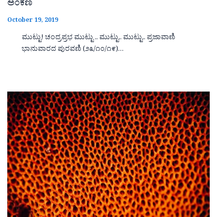
ಅಂಕಣ
October 19, 2019
ಮುಟ್ಟು! ಚಂದ್ರಪ್ರಭ ಮುಟ್ಟು .. ಮುಟ್ಟು.. ಮುಟ್ಟು.. ಪ್ರಜಾವಾಣಿ
ಭಾನುವಾರದ ಪುರವಣಿ (೨೩/೧೦/೧೯)…