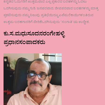
ಕನ್ನಡದ ಓದುಗರಿಗೆ ಉತ್ತಮವಾದ ಎಲ್ಲ ಪ್ರಕಾರದ ಬರಹಳನ್ನು ಓದಲು
ಒದಗಿಸುವುದು ನಮ್ಮ ಗುರಿ. ಜನಪರವಾದ, ಜೀವಪರವಾದ ಬರಹಗಳನ್ನು ಮಾತ್ರ
ಪ್ರಕಟಿಸುವುದು ನಮ್ಮ ನಿಲುವು. ಪ್ರತಿಭೆಯಿದ್ದೂ ಎಲೆಮರೆಕಾಯಿಗಳಂತಿರುವ
ಉತ್ತಮ ಬರಹಗಾರರಿಗೆ ವೇದಿಕೆಒದಗಿಸುವುದು ʼಸಂಗಾತಿʼಯ ಉದ್ದೇಶ.
ಕು.ಸ.ಮಧುಸೂದನರಂಗೇಹಳ್ಳಿ
ಪ್ರಧಾನಸಂಪಾದಕರು