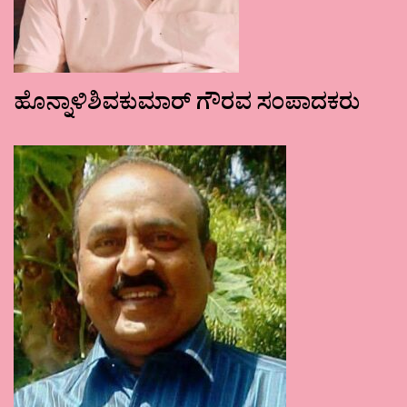
ಹೊನ್ನಾಳಿಶಿವಕುಮಾರ್ ಗೌರವ ಸಂಪಾದಕರು