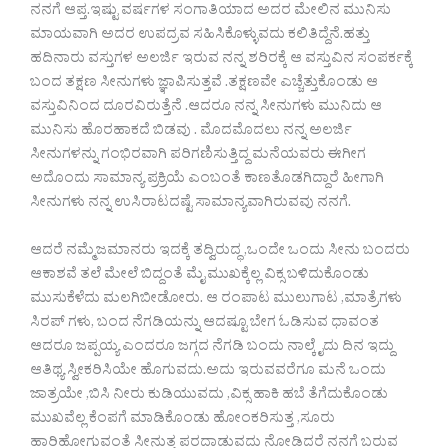
ನನಗೆ ಆಪ್ತ.ಇಷ್ಟು ವರ್ಷಗಳ ಸಂಗಾತಿಯಾದ ಅದರ ಮೇಲಿನ ಮುನಿಸು
ಮಾಯವಾಗಿ ಅದರ ಉಪದ್ರವ ಸಹಿಸಿಕೊಳ್ಳುವದು ಕಲಿತಿದ್ದೆನೆ.ಹತ್ತು
ಹದಿನಾರು ವಸ್ತುಗಳ ಅಲರ್ಜಿ ಇರುವ ನನ್ನ ಶರಿರಕ್ಕೆ ಆ ವಸ್ತುವಿನ ಸಂಪರ್ಕಕ್ಕೆ
ಬಂದ ತಕ್ಷಣ ಸೀನುಗಳು ಜ್ಞಾಪಿಸುತ್ತವೆ .ತಕ್ಷಣವೇ ಎಚ್ಚೆತ್ತುಕೊಂಡು ಆ
ವಸ್ತುವಿನಿಂದ ದೂರವಿರುತ್ತೆನೆ .ಆದರೂ ನನ್ನ ಸೀನುಗಳು ಮುನಿದು ಆ
ಮುನಿಸು ಹೊರಹಾಕದೆ ಬಿಡವು . ಮೊದಮೊದಲು ನನ್ನ ಅಲರ್ಜಿ
ಸೀನುಗಳನ್ನು ಗಂಭಿರವಾಗಿ ಪರಿಗಣಿಸುತ್ತಿದ್ದ ಮನೆಯವರು ಈಗೀಗ
ಅದೊಂದು ಸಾಮಾನ್ಯ ಪ್ರಕ್ರಿಯೆ ಎಂಬಂತೆ ಕಾಣತೊಡಗಿದ್ದಾರೆ ಹೀಗಾಗಿ
ಸೀನುಗಳು ನನ್ನ ಉಸಿರಾಟದಷ್ಟೆ ಸಾಮಾನ್ಯವಾಗಿರುವವು ನನಗೆ.
ಆದರೆ ನಮ್ಮೆಜಮಾನರು ಇದಕ್ಕೆ ತದ್ವಿರುದ್ಧ ,ಒಂದೇ ಒಂದು ಸೀನು ಬಂದರು
ಆಕಾಶವೆ ತಲೆ ಮೇಲೆ ಬಿದ್ದಂತೆ ಮೈ ಮುಖಕ್ಕೆಲ್ಲ ವಿಕ್ಸ ಬಳಿದುಕೊಂಡು
ಮುಸುಕೆಳೆದು ಮಲಗಿಬೀಡೋರು. ಆ ರಂಪಾಟ ಮುಲುಗಾಟ ,ಮಾತ್ರೆಗಳು
ಸಿರಪ್ ಗಳು, ಬಂದ ನೆಗಡಿಯನ್ನು ಆದಷ್ಟೂ ಬೇಗ ಓಡಿಸುವ ಧಾವಂತ
ಆದರೂ ಜಪ್ಪಯ್ಯ ಎಂದರೂ ಜಗ್ಗದ ನೆಗಡಿ ಬಂದು ನಾಲ್ಕೈದು ದಿನ ಇದ್ದು
ಆತಿಥ್ಯ ಸ್ವೀಕರಿಸಿಯೇ ಹೊಗುವದು.ಅದು ಇರುವವರೆಗೂ ಮನೆ ಒಂದು
ಜಾತ್ರಯೇ ,ಬಿಸಿ ನೀರು ಕುಡಿಯುವದು ,ವಿಕ್ಸ ಹಾಕಿ ಹಬೆ ತೆಗೆದುಕೊಂಡು
ಮುಖವೆಲ್ಲ ಕೆಂಪಗೆ ಮಾಡಿಕೊಂಡು ಹೋಂಕರಿಸುತ್ತ ,ಸೂರು
ಹಾರಿಹೋಗುವಂತೆ ಸೀನುತ್ತ ಪರದಾಡುವದು ನೋಡಿದರೆ ನನಗೆ ಬರುವ