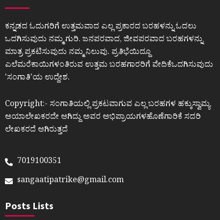
ಕನ್ನಡದ ಓದುಗರಿಗೆ ಉತ್ತಮವಾದ ಎಲ್ಲ ಪ್ರಕಾರದ ಬರಹಳನ್ನು ಓದಲು
ಒದಗಿಸುವುದು ನಮ್ಮ ಗುರಿ. ಜನಪರವಾದ, ಜೀವಪರವಾದ ಬರಹಗಳನ್ನು
ಮಾತ್ರ ಪ್ರಕಟಿಸುವುದು ನಮ್ಮ ನಿಲುವು. ಪ್ರತಿಭೆಯಿದ್ದೂ
ಎಲೆಮರೆಕಾಯಿಗಳಂತಿರುವ ಉತ್ತಮ ಬರಹಗಾರರಿಗೆ ವೇದಿಕೆಒದಗಿಸುವುದು
ʼಸಂಗಾತಿʼಯ ಉದ್ದೇಶ.
Copyright:- ಸಂಗಾತಿಯಲ್ಲಿ ಪ್ರಕಟವಾಗುವ ಎಲ್ಲ ಬರಹಗಳ ಹಕ್ಕುಸ್ವಾಮ್ಯ
ಆಯಾಲೇಖಕರದೇ ಆಗಿದ್ದು ಅವರ ಅಭಿಪ್ರಾಯಗಳಹೊಣೆಗಾರಿಕೆ ಸದರಿ
ಲೇಖಕರದೆ ಆಗಿರುತ್ತದೆ
7019100351
sangaatipatrike@gmail.com
Posts Lists