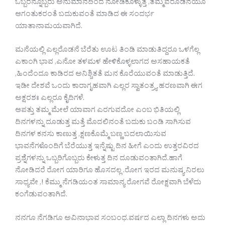
ಒಬ್ಬರನ್ನೊಬ್ಬರು ಅನುಮಾನದಿಂದ ನೋಡಿಕೊಳ್ಳುತ್ತ ,ತಮ್ಮವರೊಡನೆಯೂ
ಆಗಂತುಕರಂತೆ ಬದುಕುವಂತೆ ಮಾಡಿದ ಈ ಸಂದರ್ಭ
ಯಾತಾನಾಮಯವಾಗಿದೆ.
ಮನೆಯಲ್ಲಿ ಎಲ್ಲರೊಡನೆ ಬೆರೆತು ಊಟ ತಿಂಡಿ ಮಾಡುತಿದ್ದರೂ ಒಳಗೆಲ್ಲ
ಎಕಾಂಗಿ ಭಾವ ,ಎನೋ ತಳಮಳ ಹೇಳಿಕೊಳ್ಳಲಾಗದ ಅಸಹಾಯಕತೆ
,ಹಿಂದೆಂದೂ ಕಾಡಿರದ ಅನಿಶ್ಚಿತತೆ ಮನ ಕೊರೆಯುವಂತೆ ಮಾಡುತ್ತಿದೆ.
ಇಡೀ ದೇಶವೆ ಒಂದು ಕಾರಾಗೃಹವಾಗಿ ಎಲ್ಲರ ಸ್ವಾತಂತ್ರ್ಯ ಹರಣವಾಗಿ ಈಗ
ಅಕ್ಷರಶಃ ಎಲ್ಲರೂ ಕೈದಿಗಳೆ.
ಆಪತ್ತು ತಮ್ಮ ಮೇಲೆ ಯಾವಾಗ ಎರಗುವದೋ ಎಂಬ ಭಿತಿಯಲ್ಲಿ
ದಿನಗಳನ್ನು ದೂಡುತ್ತ ಮತ್ತೆ ಮೊದಲಿನಂತೆ ಬದುಕು ಬಂಡಿ ಸಾಗಿಸುವ
ದಿನಗಳ ಕನಸು ಕಾಣುತ್ತ ,ಕ್ಷಣಕೊಮ್ಮೆ ಬಣ್ಣ ಬದಲಾಯಿಸುವ
ಭಾವನೆಗಳೊಂದಿಗೆ ಬೆರೆಯುತ್ತ ಇನ್ನೆಷ್ಟು ದಿನ ಹೀಗೆ ಎಂದು ಉತ್ತರವಿರದ
ಪ್ರಶ್ನೆಗಳನ್ನು ಒಬ್ಬರಿಗೊಬ್ಬರು ಕೇಳುತ್ತ ದಿನ ದೂಡುವಂತಾಗಿದೆ.ಹಾಗೆ
ನೋಡಿದರೆ ರೋಗ ಯಾರಿಗೂ ಹೊಸದಲ್ಲ .ರೋಗ ಇರದ ಮನುಷ್ಯ ನಿರಲು
ಸಾಧ್ಯವೇ ,! ಕೆಮ್ಮು ನೆಗಡಿಯಂತ ಸಾಮಾನ್ಯ ರೋಗವೆ ರೋಕ್ಷವಾಗಿ ಬೆಳೆದು
ಕಂಗೆಡುವಂತಾಗಿದೆ.
ನನಗೂ ನೆಗಡಿಗೂ ಅವಿನಾಭಾವ ಸಂಬಂಧ.ವರ್ಷದ ಎಲ್ಲಾ ದಿನಗಳು ಅದು