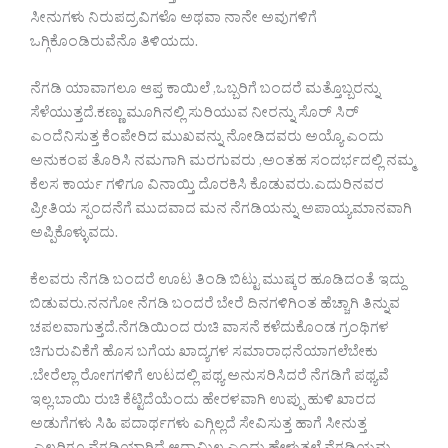
ಸೀನುಗಳು ನಿರುಪದ್ರವಿಗಳೊ ಅಥವಾ ನಾನೇ ಅವುಗಳಿಗೆ
ಒಗ್ಗಿಕೊಂಡಿರುವೆನೊ ತಿಳಿಯದು.
ನೆಗಡಿ ಯಾವಾಗಲೂ ಆಪ್ತ ಕಾಯಿಲೆ ,ಒಬ್ಬರಿಗೆ ಬಂದರೆ ಮತ್ತೊಬ್ಬರನ್ನು
ಸೆಳೆಯುತ್ತದೆ.ಕಣ್ಣು ಮೂಗಿನಲ್ಲಿ ಸುರಿಯುವ ನೀರನ್ನು ಸೊರ್ ಸಿರ್
ಎಂದೆನಿಸುತ್ತ ಕೆಂಪೇರಿದ ಮುಖವನ್ನು ನೋಡಿದವರು ಅಯ್ಯೊ ಎಂದು
ಅನುಕಂಪ ತೊರಿಸಿ ನಮಗಾಗಿ ಮರಗುವರು ,ಅಂತಹ ಸಂದರ್ಭದಲ್ಲಿ ನಮ್ಮ
ಕೆಲಸ ಕಾರ್ಯ ಗಳಿಗೂ ವಿನಾಯ್ತಿ ದೊರಕಿಸಿ ಕೊಡುವರು.ಎದುರಿನವರ
ಪ್ರೀತಿಯ ಸ್ಪಂದನೆಗೆ ಮುದವಾದ ಮನ ನೆಗಡಿಯನ್ನು ಅಪಾಯ್ಯಮಾನವಾಗಿ
ಅಪ್ಪಿಕೊಳ್ಳುವದು.
ಕೆಲವರು ನೆಗಡಿ ಬಂದರೆ ಊಟ ತಿಂಡಿ ಬಿಟ್ಟು ಮುಷ್ಕರ ಹೂಡಿದಂತೆ ಇದ್ದು
ಬಿಡುವರು.ನನಗೋ ನೆಗಡಿ ಬಂದರೆ ಬೇರೆ ದಿನಗಳಿಗಿಂತ ಹೆಚ್ಚಾಗಿ ತಿನ್ನುವ
ಚಪಲವಾಗುತ್ತದೆ.ನೆಗಡಿಯಿಂದ ರುಚಿ ವಾಸನೆ ಕಳೆದುಕೊಂಡ ಗ್ರಂಥಿಗಳ
ಚಿಗುರುವಿಕೆಗೆ ಹೊಸ ಬಗೆಯ ಖಾದ್ಯಗಳ ಸಮಾರಾಧನೆಯಾಗಲೆಬೇಕು
.ಬೇರೆಲ್ಲಾ ರೋಗಗಳಿಗೆ ಉಟದಲ್ಲಿ ಪಥ್ಯ ಅನುಸರಿಸಿದರೆ ನೆಗಡಿಗೆ ಪಥ್ಯವೆ
ಇಲ್ಲ.ಬಾಯಿ ರುಚಿ ಕೆಟ್ಟಿದೆಯೆಂದು ಹೇರಳವಾಗಿ ಉಪ್ಪು ಹುಳಿ ಖಾರದ
ಅಡುಗೆಗಳು ಸಿಹಿ ಪದಾರ್ಥಗಳು ಎಗ್ಗಿಲ್ಲದೆ ಸೇವಿಸುತ್ತ ಹಾಗೆ ಸೀನುತ್ತ