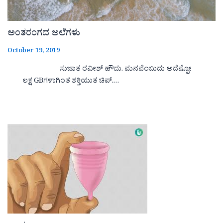
ಅಂತರಂಗದ ಅಲೆಗಳು
October 19, 2019
ಸುಜಾತ ರವೀಶ್ ಹೌದು. ಮನವೆಂಬುದು ಅದೆಷ್ಪೋ
ಲಕ್ಷ GBಗಳಾಗಿಂತ ಶಕ್ತಿಯುತ ಚಿಪ್.…