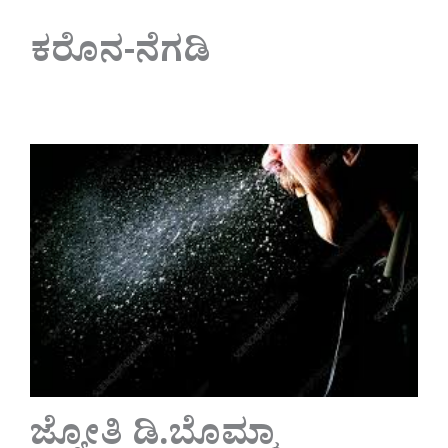
ಕರೊನ-ನೆಗಡಿ
ಜ್ಯೋತಿ ಡಿ.ಬೊಮ್ಮಾ