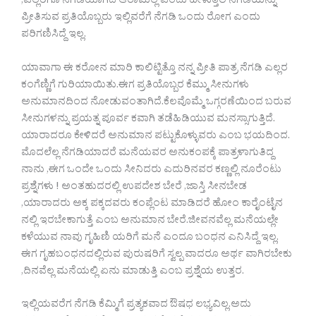
,ಎಲ್ಲರಿಗೂ ನೆಗಡಿಯಾಗಿದೆ ಆರಾಮಿಲ್ಲ ಎಂದು ಹೇಳುತ್ತಲೆ ನೆಗಡಿಯನ್ನು
ಪ್ರೀತಿಸುವ ಪ್ರತಿಯೊಬ್ಬರು ಇಲ್ಲಿವರೆಗೆ ನೆಗಡಿ ಒಂದು ರೋಗ ಎಂದು
ಪರಿಗಣಿಸಿದ್ದೆ ಇಲ್ಲ.
ಯಾವಾಗಾ ಈ ಕರೋನ ಮಾರಿ ಕಾಲಿಟ್ಟಿತ್ತೊ ನನ್ನ ಪ್ರೀತಿ ಪಾತ್ರ ನೆಗಡಿ ಎಲ್ಲರ
ಕಂಗೆಣ್ಣಿಗೆ ಗುರಿಯಾಯಿತು.ಈಗ ಪ್ರತಿಯೊಬ್ಬರ ಕೆಮ್ಮು ಸೀನುಗಳು
ಅನುಮಾನದಿಂದ ನೋಡುವಂತಾಗಿದೆ.ಕೆಲವೊಮ್ಮೆ ಒಗ್ಗರಣೆಯಿಂದ ಬರುವ
ಸೀನುಗಳನ್ನು ಪ್ರಯತ್ನ ಪೂರ್ವ ಕವಾಗಿ ತಡೆಹಿಡಿಯುವ ಮನಸ್ಸಾಗುತ್ತಿದೆ.
ಯಾರಾದರೂ ಕೇಳಿದರೆ ಅನುಮಾನ ಪಟ್ಟುಕೊಳ್ಳುವರು ಎಂಬ ಭಯದಿಂದ.
ಮೊದಲೆಲ್ಲ ನೆಗಡಿಯಾದರೆ ಮನೆಯವರ ಅನುಕಂಪಕ್ಕೆ ಪಾತ್ರಳಾಗುತಿದ್ದ
ನಾನು ,ಈಗ ಒಂದೇ ಒಂದು ಸೀನಿದರು ಎದುರಿನವರ ಕಣ್ಣಲ್ಲಿ ನೂರೆಂಟು
ಪ್ರಶ್ನೆಗಳು ! ಅಂತಹುದರಲ್ಲಿ ಉಪದೇಶ ಬೇರೆ ,ಜಾಸ್ತಿ ಸೀನಬೇಡ
,ಯಾರಾದರು ಅಕ್ಕ ಪಕ್ಕದವರು ಕಂಪ್ಲೆಂಟ ಮಾಡಿದರೆ ಹೋಂ ಕಾರೈಂಟೈನ
ನಲ್ಲಿ ಇರಬೇಕಾಗುತ್ತೆ ಎಂಬ ಅನುಮಾನ ಬೇರೆ.ಜೀವನವೆಲ್ಲ ಮನೆಯಲ್ಲೇ
ಕಳೆಯುವ ನಾವು ಗೃಹಿಣಿ ಯರಿಗೆ ಮನೆ ಎಂದೂ ಬಂಧನ ಎನಿಸಿದ್ದೆ ಇಲ್ಲ.
ಈಗ ಗೃಹಬಂಧನದಲ್ಲಿರುವ ಪುರುಷರಿಗೆ ಸ್ವಲ್ಪ ವಾದರೂ ಅರ್ಥ ವಾಗಿರಬೇಕು
,ದಿನವೆಲ್ಲ ಮನೆಯಲ್ಲಿ ಏನು ಮಾಡುತ್ತಿ ಎಂಬ ಪ್ರಶ್ನೆಯ ಉತ್ತರ.
ಇಲ್ಲಿಯವರೆಗ ನೆಗಡಿ ಕೆಮ್ಮಿಗೆ ಪ್ರತ್ಯಕವಾದ ಔಷಧ ಲಭ್ಯವಿಲ್ಲ.ಅದು