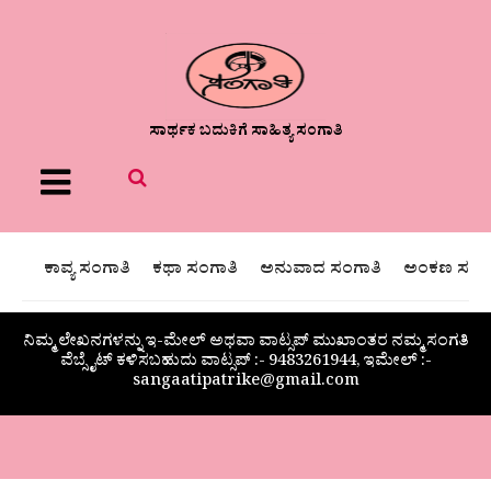
ಸಾರ್ಥಕ ಬದುಕಿಗೆ ಸಾಹಿತ್ಯ ಸಂಗಾತಿ
Menu
ಕಾವ್ಯ ಸಂಗಾತಿ
ಕಥಾ ಸಂಗಾತಿ
ಅನುವಾದ ಸಂಗಾತಿ
ಅಂಕಣ ಸಂಗಾ
ನಿಮ್ಮ ಲೇಖನಗಳನ್ನು ಇ-ಮೇಲ್ ಅಥವಾ ವಾಟ್ಸಪ್ ಮುಖಾಂತರ ನಮ್ಮ ಸಂಗತಿ
ವೆಬ್ಸೈಟ್ ಕಳಿಸಬಹುದು ವಾಟ್ಸಪ್‌ :- 9483261944, ಇಮೇಲ್ :-
sangaatipatrike@gmail.com