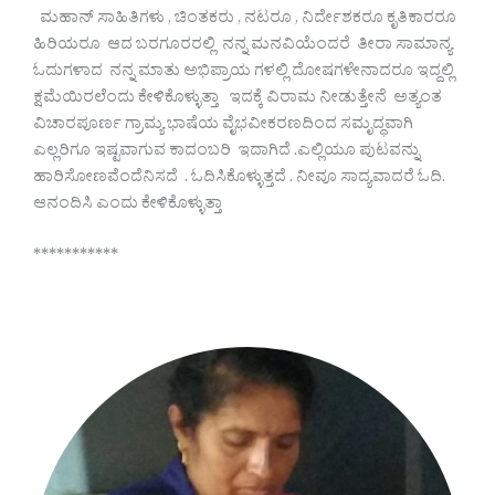
ಮಹಾನ್ ಸಾಹಿತಿಗಳು , ಚಿಂತಕರು , ನಟರೂ , ನಿರ್ದೇಶಕರೂ ಕೃತಿಕಾರರೂ
ಹಿರಿಯರೂ ಆದ ಬರಗೂರರಲ್ಲಿ ನನ್ನ ಮನವಿಯೆಂದರೆ ತೀರಾ ಸಾಮಾನ್ಯ
ಓದುಗಳಾದ ನನ್ನ ಮಾತು ಅಭಿಪ್ರಾಯ ಗಳಲ್ಲಿ ದೋಷಗಳೇನಾದರೂ ಇದ್ದಲ್ಲಿ
ಕ್ಷಮೆಯಿರಲೆಂದು ಕೇಳಿಕೊಳ್ಳುತ್ತಾ ಇದಕ್ಕೆ ವಿರಾಮ ನೀಡುತ್ತೇನೆ ಅತ್ಯಂತ
ವಿಚಾರಪೂರ್ಣ ಗ್ರಾಮ್ಯ ಭಾಷೆಯ ವೈಭವೀಕರಣದಿಂದ ಸಮೃದ್ಧವಾಗಿ
ಎಲ್ಲರಿಗೂ ಇಷ್ಟವಾಗುವ ಕಾದಂಬರಿ ಇದಾಗಿದೆ .ಎಲ್ಲಿಯೂ ಪುಟವನ್ನು
ಹಾರಿಸೋಣವೆಂದೆನಿಸದೆ . ಓದಿಸಿಕೊಳ್ಳುತ್ತದೆ . ನೀವೂ ಸಾದ್ಯವಾದರೆ ಓದಿ.
ಆನಂದಿಸಿ ಎಂದು ಕೇಳಿಕೊಳ್ಳುತ್ತಾ
***********