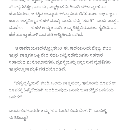
ಮನುಷ್ಯ , ಜಗತ್ತಿನಲ್ಲಿ ನೆಮ್ಮದಿಯಿಂದ. ಬದುಕಲು ಹಣ ಅಂತಸ್ತು ಆಹಾರ
ಸೌಲಭ್ಯಗಳಷ್ಟೇ , ಸಾಲದು , ಎಲ್ಲಕ್ಕಿಂತ ಮಿಗಿಲಾಗಿ ದೌರ್ಜನ್ಯಗಳಿಂದ
ಹೊರಬರಲು , ಜಗತ್ತಿನ ಅನ್ಯಾಯಗಳನ್ನು ಬಯಲಿಗೆಳೆಯಲು ಅಕ್ಷರ ಜ್ಞಾನ
ಹಾಗೂ ಆತ್ಮವಿಶ್ವಾಸ ಬಹಳ ಮುಖ್ಯ ಎಂಬುದನ್ನು “ಶಬರಿ”- ಎಂಬ ಪಾತ್ರದ
ಮುಖೇನ ಬಹಳ ಅದ್ಭುತ ವಾಗಿ. ತಮ್ಮ ದಿಟ್ಟ ನಿರೂಪಣಾ ಶೈಲಿಯಿಂದ
ಹೆಣೆಯುತ್ತಾ ಹೋಗಿರುವ ಪರಿ ಅದ್ವಿತೀಯವಾಗಿದೆ.
ಆ ರಾಮಾಯಣದಲ್ಲೊಬ್ಬ ಶಬರಿ ಈ. ಕಾದಂಬರಿಯಲ್ಲೊಬ್ಬ ಶಬರಿ
ಇಬ್ಬರ ಪಾತ್ರಗಳಲ್ಲೂ ನೇರ ಸಹಜ ದಿಟ್ಟ ನಡೆನುಡಿಗಳು ಸಹಕಾರ
ಸಹಾಯದ ಮನೋಭಾವಗಳು, ವ್ಯವಸ್ಥೆಯನ್ನು ಧಿಕ್ಕರಿಸುವ ದೃಢತೆಗಳು
ಇಬ್ಬರಲ್ಲೂ ಸಾಮ್ಯತೆ ಪಡೆದುಕೊಂಡಿವೆ.
“ನನ್ನ ದೃಷ್ಟಿಯಲ್ಲಿ ಶಬರಿ. ಒಂದು ಪಾತ್ರವಲ್ಲಾ , ಇದೊಂದು ರೂಪಕ ಈ
ರೂಪಕಕ್ಕೆ ಹಿನ್ನೆಲೆಯಾಗಿ. ಬಂದಿರುವುದು ಒಂದು ಬುಡಕಟ್ಟಿನ ಬವಣೆಯ
ಬದುಕು”
ಎಂದು ಬರಗೂರರೇ ತಮ್ಮ “ಬರಗೂರರ ಬಯಲೊಳಗೆ”-ಎಂಬಲ್ಲಿ
ನುಡಿದಿದ್ದಾರೆ .