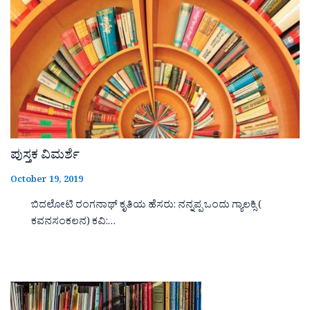
ಪುಸ್ತಕ ವಿಮರ್ಶೆ
October 19, 2019
ಬಿದಲೋಟಿ ರಂಗನಾಥ್ ಕೃತಿಯ ಹೆಸರು: ನನ್ನಪ್ಪ ಒಂದು ಗ್ಯಾಲಕ್ಸಿ (
ಕವನಸಂಕಲನ) ಕವಿ:…