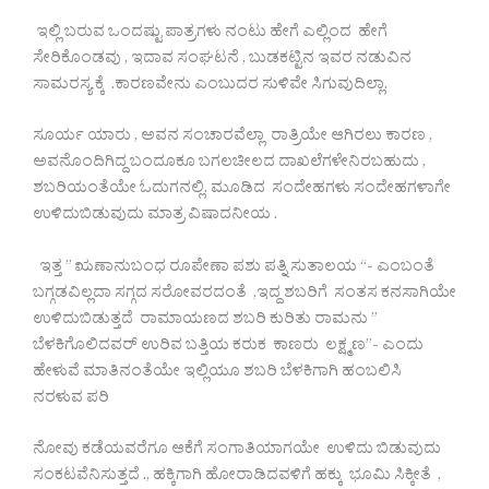
ಇಲ್ಲಿ ಬರುವ ಒಂದಷ್ಟು ಪಾತ್ರಗಳು ನಂಟು ಹೇಗೆ ಎಲ್ಲಿಂದ ಹೇಗೆ
ಸೇರಿಕೊಂಡವು , ಇದಾವ ಸಂಘಟನೆ , ಬುಡಕಟ್ಟಿನ ಇವರ ನಡುವಿನ
ಸಾಮರಸ್ಯ ಕ್ಕೆ .ಕಾರಣವೇನು ಎಂಬುದರ ಸುಳಿವೇ ಸಿಗುವುದಿಲ್ಲಾ.
ಸೂರ್ಯ ಯಾರು , ಅವನ ಸಂಚಾರವೆಲ್ಲಾ ರಾತ್ರಿಯೇ ಆಗಿರಲು ಕಾರಣ ,
ಅವನೊಂದಿಗಿದ್ದ ಬಂದೂಕೂ ಬಗಲಚೀಲದ ದಾಖಲೆಗಳೇನಿರಬಹುದು ,
ಶಬರಿಯಂತೆಯೇ ಓದುಗನಲ್ಲಿ. ಮೂಡಿದ ಸಂದೇಹಗಳು ಸಂದೇಹಗಳಾಗೇ
ಉಳಿದುಬಿಡುವುದು ಮಾತ್ರ ವಿಷಾದನೀಯ .
ಇತ್ತ ” ಋಣಾನುಬಂಧ ರೂಪೇಣಾ ಪಶು ಪತ್ನಿ ಸುತಾಲಯ “- ಎಂಬಂತೆ
ಬಗ್ಗಡವಿಲ್ಲದಾ ಸಗ್ಗದ ಸರೋವರದಂತೆ ,ಇದ್ದ ಶಬರಿಗೆ ಸಂತಸ ಕನಸಾಗಿಯೇ
ಉಳಿದುಬಿಡುತ್ತದೆ ರಾಮಾಯಣದ ಶಬರಿ ಕುರಿತು ರಾಮನು ”
ಬೆಳಕಿಗೊಲಿದವರ್ ಉರಿವ ಬತ್ತಿಯ ಕರುಕ ಕಾಣರು ಲಕ್ಷ್ಮಣ”- ಎಂದು
ಹೇಳುವೆ ಮಾತಿನಂತೆಯೇ ಇಲ್ಲಿಯೂ ಶಬರಿ ಬೆಳಕಿಗಾಗಿ ಹಂಬಲಿಸಿ
ನರಳುವ ಪರಿ
ನೋವು ಕಡೆಯವರೆಗೂ ಆಕೆಗೆ ಸಂಗಾತಿಯಾಗಯೇ ಉಳಿದು ಬಿಡುವುದು
ಸಂಕಟವೆನಿಸುತ್ತದೆ ., ಹಕ್ಕಿಗಾಗಿ ಹೋರಾಡಿದವಳಿಗೆ ಹಕ್ಕು ಭೂಮಿ ಸಿಕ್ಕೀತೆ ,