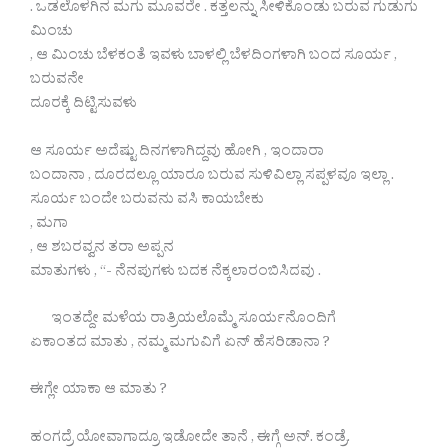
. ಒಡಲೊಳಗಿನ ಮಗು ಮೂವರೇ . ಕತ್ತಲನ್ನು ಸೀಳಿಕೊಂಡು ಬರುವ ಗುಡುಗು
ಮಿಂಚು
, ಆ ಮಿಂಚು ಬೆಳಕಂತೆ ಇವಳು ಬಾಳಲ್ಲಿ ಬೆಳದಿಂಗಳಾಗಿ ಬಂದ ಸೂರ್ಯ ,
ಬರುವನೇ
ದೂರಕ್ಕೆ ದಿಟ್ಟಿಸುವಳು
ಆ ಸೂರ್ಯ ಅದೆಷ್ಟು ದಿನಗಳಾಗಿದ್ದವು ಹೋಗಿ , ಇಂದಾರಾ
ಬಂದಾನಾ , ದೂರದಲ್ಲೂ ಯಾರೂ ಬರುವ ಸುಳಿವಿಲ್ಲಾ ಸಪ್ಪಳವೂ ಇಲ್ಲಾ .
‌ಸೂರ್ಯ ಬಂದೇ ಬರುವನು ವಸಿ ಕಾಯಬೇಕು
, ಮಗಾ
, ಆ ಶಬರವ್ವನ ತರಾ ಅಪ್ಪನ
ಮಾತುಗಳು , “- ನೆನಪುಗಳು ಬದಕ ನೆಕ್ಕಲಾರಂಬಿಸಿದವು .
ಇಂತದ್ದೇ ಮಳೆಯ ರಾತ್ರಿಯಲೊಮ್ಮೆ ಸೂರ್ಯನೊಂದಿಗೆ
ಏಕಾಂತದ ಮಾತು , ನಮ್ಮ ಮಗುವಿಗೆ ಏನ್ ಹೆಸರಿಡಾನಾ ?
ಈಗ್ಲೇ ಯಾಕಾ ಆ ಮಾತು ?
ಹಂಗದ್ರೆ ಯೋವಾಗಾದ್ರೂ ಇಡೋದೇ ತಾನೆ , ಈಗ್ಗೆ ಅನ್. ಕಂಡ್ರೆ.