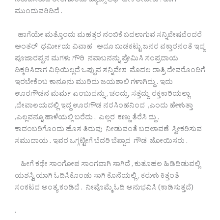
ನಿರುಪಿಸಿರುವ ರೀತಿಗೊಂದು ಹ್ಯಾಟ್ಸ್ ಆಫ್ ಹೇಳಲೇಬೇಕು . ಹಾಗೆ
ಮುಂದುವರಿದಿದೆ .
ಹಾಗೆಯೇ ಮತ್ತೊಂದು ಮಹತ್ತರ ನಂಬಿಕೆ ಬದಲಾಗುವ ಸನ್ನಿವೇಷವೆಂದರೆ
ಅಂತರ್ ಧರ್ಮೀಯ ವಿವಾಹ ಅದೂ ಬುಡಕಟ್ಟು ಜನರ ವಕ್ತಾರನಂತೆ ಇದ್ದ
ಪೂಜಾರಪ್ಪನ ಮಗಳು ಗೌರಿ ನವಾಬನನ್ನು ಪ್ರೇಮಿಸಿ ಸಂಪ್ರದಾಯ
ದಿಕ್ಕರಿಸಿದಾಗ ವಿಧಿಯಿಲ್ಲದೆ ಒಪ್ಪುವ ಸನ್ನಿವೇಶ ಮೊದಲ ರಾತ್ರಿ ದೇವರೊಂದಿಗೆ
ಇರಬೇಕೆಂಬ ಕಾನೂನು ಮುರಿದು ಜಯಶಾಲಿ ಗಳಾಗಿದ್ದು . ಇದು
ಊರಗೌಡನ ಮರ್ಮ ಎಂಬುದನ್ನು , ಚಂದ್ರು, ಸತ್ತದ್ದು ರಕ್ತಕಾರಿಯಲ್ಲಾ
,ದೇವಾಲಯದಲ್ಲಿ ಇದ್ದ ಊರಗೌಡ ನರಸಿಂಹನಿಂದ ,ಎಂದು ಹೇಳುತ್ತಾ
,ಎಲ್ಲವನ್ನೂ ಹಾಳೆಯಲ್ಲಿ ಬರೆದು , ಎಲ್ಲರ ಕಣ್ಣು ತೆರೆಸಿ ದ್ದು .
ಕಾದಂಬರಿಗೊಂದು ಹೊಸ ತಿರುವು ನೀಡುವಂತೆ ಬದಲಾವಣೆ ಸ್ವೀಕರಿಸುವ
ಸಮುದಾಯ . ಇವರ ಒಗ್ಗಟ್ಟೀಗೆ ಬೆದರಿ ಬೆಪ್ಪಾದ ಗೌಡ ಜೋಯಿಸರು .
ಹೀಗೆ ಕಥೇ ಸಾಂಗೋಪ ಸಾಂಗವಾಗಿ ಸಾಗಿದೆ , ಕುತೂಹಲ ಹಿಡಿದಿಡುವಲ್ಲಿ
ಯಶಸ್ವಿ ಯಾಗಿ ಓದಿಸಿಕೊಂಡು ಸಾಗಿ ಕೊನೆಯಲ್ಲಿ , ಕರುಳು ಕಿತ್ತಂತೆ
ಸಂಕಟದ ಅಂತ್ಯ ಕಂಡಿದೆ . ನೀವೊಮ್ಮೆ ಓದಿ ಅನುಭವಿಸಿ (ಕಾಡಿಸುತ್ತದೆ)
.