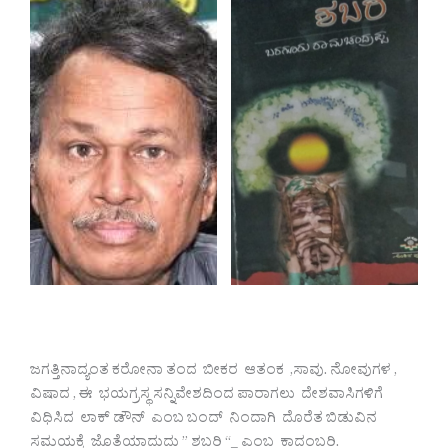
ಜಗತ್ತಿನಾದ್ಯಂತ ಕರೋನಾ ತಂದ ಬೀಕರ ಆತಂಕ ,ಸಾವು. ನೋವುಗಳ ,
ವಿಷಾದ , ಈ ಭಯಗ್ರಸ್ಥ ಸನ್ನಿವೇಶದಿಂದ ಪಾರಾಗಲು ದೇಶವಾಸಿಗಳಿಗೆ
ವಿಧಿಸಿದ ಲಾಕ್ ಡೌನ್ ಎಂಬ ಬಂದ್ ನಿಂದಾಗಿ ದೊರೆತ ಬಿಡುವಿನ
ಸಮಯಕ್ಕೆ ಜೊತೆಯಾದುದು ” ಶಬರಿ “_ ಎಂಬ ಕಾದಂಬರಿ.