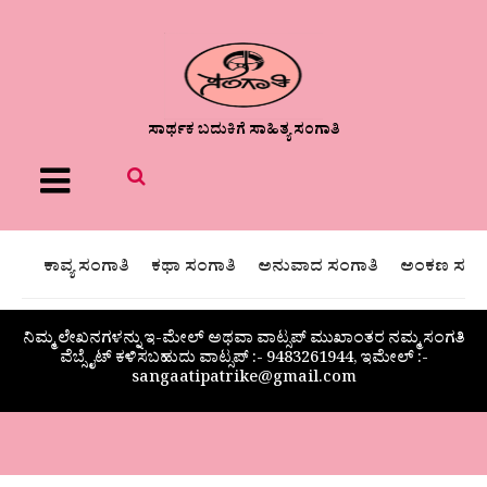
ಸಾರ್ಥಕ ಬದುಕಿಗೆ ಸಾಹಿತ್ಯ ಸಂಗಾತಿ
Menu
ಕಾವ್ಯ ಸಂಗಾತಿ
ಕಥಾ ಸಂಗಾತಿ
ಅನುವಾದ ಸಂಗಾತಿ
ಅಂಕಣ ಸಂಗಾ
ನಿಮ್ಮ ಲೇಖನಗಳನ್ನು ಇ-ಮೇಲ್ ಅಥವಾ ವಾಟ್ಸಪ್ ಮುಖಾಂತರ ನಮ್ಮ ಸಂಗತಿ
ವೆಬ್ಸೈಟ್ ಕಳಿಸಬಹುದು ವಾಟ್ಸಪ್‌ :- 9483261944, ಇಮೇಲ್ :-
sangaatipatrike@gmail.com