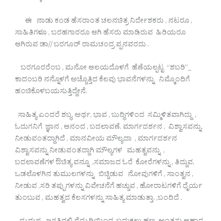
ಈ ನಾಡು ಕಂಡ ಹೆಸರಾಂತ ಚಲನಚಿತ್ರ ನಿರ್ದೇಶಕರು , ನಟರೂ ,
ಸಾಹಿತಿಗಳೂ , ಬರಹಗಾರರೂ ಆಗಿ ಹೆಸರು ಮಾಡಿರುವ ಹಿರಿಯರೂ
ಆಗಿರುವ ಡಾ// ಬರಗೂರ್ ರಾಮಚಂದ್ರ ಪ್ಪನವರದು .
ಬರಗೂರರೆಂಬ , ಮನೋ ಆಲಯದೊಳಗೆ ಹೆಣೆಯಲ್ಪಟ್ಟ “ಶಬರಿ”_
ಕಾದಂಬರಿ ನನ್ನೊಳಗೆ ಅಚ್ಚೊತ್ತಿದ ಕೆಲವು ಭಾವನೆಗಳನ್ನು ನಿಮ್ಮೊಂದಿಗೆ
ಹಂಚಿಕೊಳಬಯಸುತ್ತಿದ್ದೇನೆ.
ಸಾಹಿತ್ಯ ಎಂದರೆ ಶಬ್ಧ, ಅರ್ಥ, ಭಾವ , ಬುದ್ಧಿಗಳಿಂದ ಸಮ್ಮಿಳಿತವಾಗಿದ್ದು ,
ಓದುಗನಿಗೆ ಜ್ಞಾನ , ಆನಂದ , ಬದಲಾವಣೆ. ಮಾರ್ಗದರ್ಶನ , ವಿಶ್ವಾಸವನ್ನು.
ನೀಡುವಂತದ್ದಾಗಿದೆ . ಮಾನವೀಯ ಮೌಲ್ಯದಾ , ಮಾರ್ಗದರ್ಶನ
ವಿಶ್ವಾಸವನ್ನು ನೀಡುವಂತದ್ದಾಗಿ ಮೌಲ್ಯಗಳ ಮಹತ್ವವನ್ನು ,
ಬದಲಾವಣೆಗಳ ಔಚಿತ್ಯ ವನ್ನೂ ,ಸಮಾಜದ ಓರೆ ಕೋರೆಗಳನ್ನು , ತಿದ್ದುವ,
ಒಡಲೊಳಗಿನ ತುಮುಲಗಳನ್ನು ಬಿಚ್ಚಿಡುವ ನೋವುಗಳಿಗೆ , ಸಾಂತ್ವನ ,
ನೀಡುವ ,ಸರಿ ತಪ್ಪುಗಳನ್ನು ವಿವೇಚನೆಗೆ ಹಚ್ಚುವ , ಹೋರಾಟಗಳಿಗೆ ಧೈರ್ಯ
ತುಂಬುವ , ಮಹತ್ವದ ಕೆಲಸಗಳನ್ನು ಸಾಹಿತ್ಯ ಮಾಡುತ್ತಾ. ,ಬಂದಿದೆ .