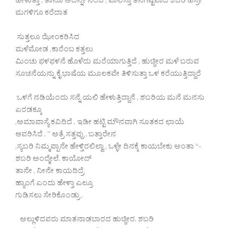
ಹೇಳುತ್ತಾ , ತಾನೂ ಅದನ್ನೇ ನಂಬಿ , ಪಾಲಿಸ್ತಾ ತನಗಿಷ್ಟವಾದ ಶಬರಿ ಹೆಸ್ರೇ
ಮಗಳಿಗೂ ಕರೆದಾತ
ಸುತ್ತಲೂ ಝೇಂಕರಿಸಿದ
ಮಳೆಮೋಡ ,ಕಾರೆಂಬ ಕತ್ತಲು
ಮಿಂಚು ಫಳಫಳನೆ ಹೊಳೆದು ಮರೆಯಾಗುತ್ತಿದೆ , ಹುಚ್ಚೀರ ಮಳೆ ಬರುವ
ಸೂಚನೆಯನ್ನು ಕೈ ಭಾಷೆಯ ಮೂಲಕವೇ ತಿಳಿಸುತ್ತಾ ಒಳ ಕರೆಯುತ್ತಿದ್ದಾರೆ
ಒಳಗೆ ನಡಿಯೆಂದು ಸನ್ನೆ ಯಲಿ ಹೇಳುತ್ತಿದ್ದಾನೆ , ಶಬರಿಯ ಮನೆ ಮನಸು
ಎರಡಕ್ಕೂ
,ಅಮಾವಾಸ್ಯೆ ಕವಿದಿದೆ . ಇಡೀ ಹಟ್ಟಿ ಮೌನವಾಗಿ ಸೂತಕದ ಛಾಯೆ
ಆವರಿಸಿದೆ . ” ಅತ್ರೆ ಸತ್ತವ್ರು , ಬತ್ತಾರೇನ
,ಸ್ಯಬರಿ ನಿಮ್ಮಪ್ಪಾನೇ ಹೇಳ್ತಿರಲಿಲ್ವಾ , ಒಳ್ಳೇ ದಿನಕ್ಕೆ ಕಾಯಬೇಕು ಅಂತಾ “-
ಶಬರಿ ಅಂದ್ಮೇಲೆ. ಕಾಯೋದ್
ತಾನೇ . ನೀನೇ ಕಾಯದಿದ್ರೆ
ಹ್ಯಾಂಗೆ ಎಂದು ಹೇಳ್ತಾ ಎಲ್ರೂ
ಗುಡಿಸಲು ಸೇರಿಕೊಂಡ್ರು .
ಅಲ್ಲುಳಿದವರು ಮಾತನಾಡಬಾರದ ಹುಚ್ಚೀರ. ಶಬರಿ