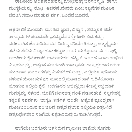
ರಾಜಕೀಯ ಅಂತಃಕರಣವನ್ನು ಶೋಧಿಸುತ್ತಾ ಜನಸಂಸ್ಕೃತಿ ಹಾಗೂ
ಮುಗ್ಧತೆಯನ್ನು , ರೂಢಿ , ಆಚರಣೆ ,ದೇವರು ಎಂಬ ಕಲ್ಪನೆಗಳ ಮೂಲಕ
ಬೆದರಿಸಿ ಸವಾರಿ ಮಾಡುವ ವರ್ಗ . ಒಂದೆಡೆಯಾದರೆ,
ಅಕ್ಷರಕಲಿಕೆಯಿಂದಾಗಿ ಮೂಡಿದ ಜ್ಞಾನ , ವಿಶ್ವಾಸ , ತನ್ಮೂಲಕ ಚರ್ಚೆ
,ಅನ್ಯಾಯಗಳ ಪರಾಮರ್ಶೆ ,,ತಮ್ಮ ಬೆವರನ್ನೇ ಹೀರಿ ಬದುಕನ್ನು ,
ನರಕವಾಗಿಸ ಹೊರಟಿರುವವರ ವಿರುದ್ಧ ಧನಿಯೇರಿಸುತ್ತಾ , ಆತ್ಮಸ್ಥೈರ್ಯ
ಪಡೆದು ಸೆಟೆದು ನಿಲ್ಲುವ ಬುಡಕಟ್ಟು ಜನಾಂಗ ಯತ್ತೊಂದು ವರ್ಗ . ಇಲ್ಲಿ
ರಾಜಕೀಯ ಕೈಮೇಲಾಟ ಅಮಾಯಕರ ಹತ್ಯೆ , ಗೆ ಇಂತಹ ಒಂದು ಗಂಭೀರ
ವಿಷಯವನ್ನು , ಅತ್ಯಂತ ಸರಾಗವಾಗಿ ಹಾಡು,ನರ್ತ ಹಾಸ್ಯ ಶೃಂಗಾರ ಕರುಣ
ಮುಂತಾದ ನವರಸಗಳನ್ನು ಮಿಳಿತಗೊಳಿಸುತ್ತಾ , ಎಲ್ಲಿಯೂ ಇದೊಂದು
ಚಳುವಳಿಯೆಂಬ ಸುಳಿವೂ ಮನದಲ್ಲಿ ಮೂಡದ ಹಾಗೆ ಓದಿಸಿಕೊಂಡು
ಹೋಗುವ ಇಲ್ಲಿಯ ಶೈಲಿ, ಬರಗೂರರ ಅಭಿವ್ಯಕ್ತಿಯ ತೇಜಕ್ಕೆ ಸಾಕ್ಷಿಯಾಗಿ ,
ಮನಸ್ಸನ್ನು ಸೆಳೆದಿದೆ . ಜೊತೆಗೆ ಚಲನಚಿತ್ರ ದಂತೆ ನಡುನಡುವೆ ಸನ್ನಿವೇಶಕ್ಕೆ
ತಕ್ಕಂತೆ ಕವನಗಳು ಜಾಗೃತಿ ಗೀತೆಗಳ ದಂಡೇ ಅತ್ಯಂತ ಪ್ರಬುದ್ಧ ವಾಗಿ
ಮೂಡಿಬಂದಿರುವ ಪರಿ ಚಲನ ಚಿತ್ರದ ಪ್ರಭಾವ ಇಲ್ಲಿಯೂ ಬಿತ್ತರಿಸಿದೆ
ಚಿತ್ರನಿರ್ಧೇಶಕರ ನಡಿಗೆಯ ಲಕ್ಷಣವಿರುವುದು ಕಾಣಸಿಗುತ್ತದೆ .
ಹಾಗೆಯೇ ಬರಗೂರು ಬಳಸಿರುವ ಗ್ರಾಮೀಣ ಭಾಷೆಯ ಸೊಗಡು