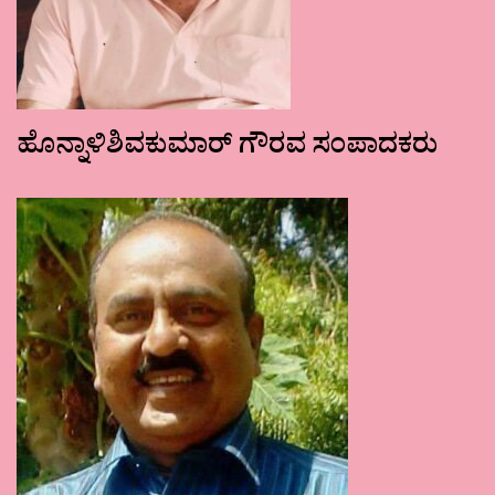
ಹೊನ್ನಾಳಿಶಿವಕುಮಾರ್ ಗೌರವ ಸಂಪಾದಕರು