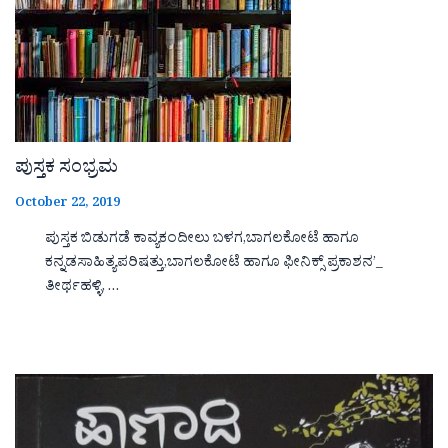
ಪುಸ್ತಕ ಸಂಭ್ರಮ
October 22, 2019
ಪುಸ್ತಕ ಬಿಡುಗಡೆ ಕಾವ್ಯಕಂದೀಲು ಬಳಗ,ಬಾಗಲಕೋಟೆ ಹಾಗೂ
ಕನ್ನಡಸಾಹಿತ್ಯಪರಿಷತ್ತು,ಬಾಗಲಕೋಟೆ ಹಾಗೂ ಫೀನಿಕ್ಸ್ ಪ್ರಕಾಶನ’_
ತೀರ್ಥಹಳ್ಳಿ, …