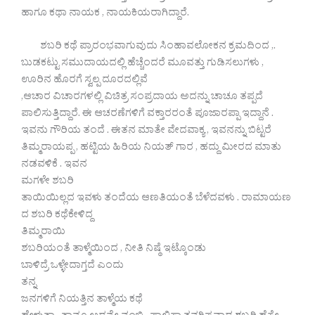
ಹಾಗೂ ಕಥಾ ನಾಯಕ , ನಾಯಕಿಯರಾಗಿದ್ದಾರೆ.
ಶಬರಿ ಕಥೆ ಪ್ರಾರಂಭವಾಗುವುದು ‌ಸಿಂಹಾವಲೋಕನ ಕ್ರಮದಿಂದ ,.
ಬುಡಕಟ್ಟು ಸಮುದಾಯದಲ್ಲಿ ಹೆಚ್ಚೆಂದರೆ ಮೂವತ್ತು ಗುಡಿಸಲುಗಳು ,
ಊರಿನ ಹೊರಗೆ ಸ್ವಲ್ಪ ದೂರದಲ್ಲಿವೆ
,ಆಚಾರ ವಿಚಾರಗಳಲ್ಲಿ ವಿಚಿತ್ರ ಸಂಪ್ರದಾಯ ಅದನ್ನು ಚಾಚೂ ತಪ್ಪದೆ
ಪಾಲಿಸುತ್ತಿದ್ದಾರೆ. ಈ ಆಚರಣೆಗಳಿಗೆ ವಕ್ತಾರರಂತೆ ಪೂಜಾರಪ್ಪಾ ಇದ್ದಾನೆ .
ಇವನು ಗೌರಿಯ ತಂದೆ . ಈತನ ಮಾತೇ ವೇದವಾಕ್ಯ , ಇವನನ್ನು ಬಿಟ್ಟರೆ
ತಿಮ್ಮರಾಯಪ್ಪ , ಹಟ್ಟಿಯ ಹಿರಿಯ ನಿಯತ್ ಗಾರ , ಹದ್ದು ಮೀರದ ಮಾತು
ನಡವಳಿಕೆ . ಇವನ
ಮಗಳೇ ಶಬರಿ
ತಾಯಿಯಿಲ್ಲದ ಇವಳು ತಂದೆಯ ಆಣತಿಯಂತೆ ಬೆಳೆದವಳು . ರಾಮಾಯಣ
ದ ಶಬರಿ ಕಥೆಕೇಳಿದ್ದ
ತಿಮ್ಮರಾಯಿ
ಶಬರಿಯಂತೆ ತಾಳ್ಮೆಯಿಂದ , ನೀತಿ ನಿಷ್ಠೆ ಇಟ್ಕೊಂಡು
ಬಾಳಿದ್ರೆ ಒಳ್ಳೇದಾಗ್ತದೆ ಎಂದು
ತನ್ನ
ಜನಗಳಿಗೆ ನಿಯತ್ತಿನ ತಾಳ್ಮೆಯ ಕಥೆ