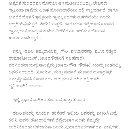
ಅತ್ಯಂತ ಸುಂದರವೂ ಮೊನಚೂ ಆಗಿ ಮೂಡಿಬಂದಿದ್ದು , ಲೇಖಕರು
ಗ್ರಾಮೀಣ ಭಾಷೆಯ ಹಿಡಿತ ಹೊಂದಿದ್ದಾರೆಂಬು ದಕ್ಕೆ ಸಾಕ್ಷಿಯಾಗಿದೆ. ಹಾಗೂ
ಅವರೆದೆಯೊಳಗೆ ಇಷ್ಟೊಂದು ಗ್ರಾಮ್ಯ ಪದಗಳು ಉಳಿದಿದೆಯೇ ಎಂದು
ಅಚ್ಚರಿಯೆನಿಸುತ್ತದೆ . ರಿಯೆನಿಸುತ್ತದೆ . ಹಾಗೆ ಬಹಳ ಗಟ್ಟಿಯಾದ ಸುಂದರ
ಗ್ರಾಮ್ಯ ಭಾಷೆಯನ್ನು ಮುಂದಿನ ಪೀಳಿಗೆಗೆ ಗೂ ಉಳಿಸುವ ಬೆಳಸುವ
ಕಾರ್ಯಮಾಡಿದ್ದಾರೆ .
ಇನ್ನೂ -ಶಬರಿ :ತಿಮ್ಮರಾಯಪ್ಪ _,ಗೌರಿ ,:ಪೂಜಾರರಪ್ಪಾ , ಮೂಕ ಸಣ್ಣೀರ ,
ರಾಮಾಜೋಯಿಸ್ , (ಊರಗೌಡನಿಗೆ ಸಲಹೆಗಾರ),
ನರಸಿಂಹರಾಯಪ್ಪ:ಸಾವಿತ್ರಮ್ಮ (ಊರು ಗೌಡ, ಗೌಡತಿ) , ಚಂದ್ರು ಬುಡಕಟ್ಟು
ಜನರ ಸಂಬಂಧಿ ,ಸೂರ್ಯು , ಮತ್ತು ನವಾಬ್ ಈ ಜನರ ಉದ್ಧಾರಕ್ಕಾಗಿ
ತಮ್ಮನ್ನೇ ಸವೆಸಿ ಕೊಂಡವರು ಈ ಜನರು ಹಿಂದಿನ ಶಕ್ತಿ ಯಾಗಿ
ಧ್ವನಿಯಾಗಿನಿಂತವರು .
ಇಲ್ಲಿ ಪ್ರಧಾನ ವಾಗಿ ಕಂಡುಬರುವ ಪಾತ್ರಗಳೆಂದರೆ
ಶಬರಿ ಚಂದ್ರು ಸೂರ್ಯ , ಹುಸೇನ್ ಇಲ್ಲಿಯ ಜನರನ್ನು, ಎಚ್ಚರಿಸಿ ವಿದ್ಯೆ
ಕಲಿಸಿ, ಅವರ, ಹೋರಾಟಗಳಿಗೆ ಬೆನ್ನೆಲುಬಾಗಿ ನಿಂತು ತಮ್ಮನ್ನೇ
ಉರಿಸಿಕೊಂಡು ಬೆಳಕಾಗುತ್ತಾ ಬಂದು ,ಕ್ರಿಯಾರೂಪಕಗಳಾಗಿರವ ಪಾತ್ರಗಳು ,