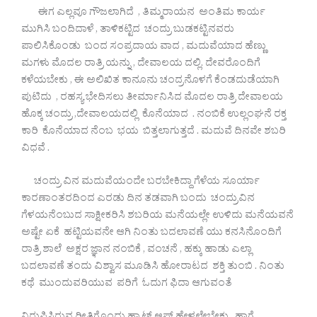
ಈಗ ಎಲ್ಲವೂ ಗೌಜಲಾಗಿದೆ , ತಿಮ್ಮರಾಯನ ಅಂತಿಮ ಕಾರ್ಯ
ಮುಗಿಸಿ ಬಂದಿದಾಳೆ , ತಾಳಿಕಟ್ಟಿದ ಚಂದ್ರು ಬುಡಕಟ್ಟಿನವರು
ಪಾಲಿಸಿಕೊಂಡು ಬಂದ ಸಂಪ್ರದಾಯ ವಾದ , ಮದುವೆಯಾದ ಹೆಣ್ಣು
ಮಗಳು ಮೊದಲ ರಾತ್ರಿ ಯನ್ನು , ದೇವಾಲಯ ದಲ್ಲಿ. ದೇವರೊಂದಿಗೆ
ಕಳೆಯಬೇಕು , ಈ ಅಲಿಖಿತ ಕಾನೂನು ಚಂದ್ರನೊಳಗೆ ಕೆಂಡದುಡೆಯಾಗಿ
ಪುಟಿದು , ರಹಸ್ಯ ಭೇದಿಸಲು ತೀರ್ಮಾನಿಸಿದ ಮೊದಲ ರಾತ್ರಿ ದೇವಾಲಯ
ಹೊಕ್ಕ ಚಂದ್ರು ,ದೇವಾಲಯದಲ್ಲಿ ಕೊನೆಯಾದ . ನಂಬಿಕೆ ಉಲ್ಲಂಘನೆ ರಕ್ತ
ಕಾರಿ ಕೊನೆಯಾದ ನೆಂಬ ಭಯ ಬಿತ್ತಲಾಗುತ್ತದೆ . ಮದುವೆ ದಿನವೇ ಶಬರಿ
ವಿಧವೆ .
ಚಂದ್ರು ವಿನ ಮದುವೆಯಂದೇ ಬರಬೇಕಿದ್ದಾ ಗೆಳೆಯ ಸೂರ್ಯಾ
ಕಾರಣಾಂತರದಿಂದ ಎರಡು ದಿನ ತಡವಾಗಿ ಬಂದು ಚಂದ್ರುವಿನ
ಗೆಳಯನೆಂಬುದ ಸಾಕ್ಷೀಕರಿಸಿ ಶಬರಿಯ ಮನೆಯಲ್ಲೇ ಉಳಿದು ಮನೆಯವನೆ
ಅಷ್ಟೇ ಏಕೆ ಹಟ್ಟಿಯವನೇ ಆಗಿ ನಿಂತು ಬದಲಾವಣೆ ಯು ಕನಸಿನೊಂದಿಗೆ
ರಾತ್ರಿ ಶಾಲೆ ಅಕ್ಷರ ಜ್ಞಾನ ನಂಬಿಕೆ , ವಂಚನೆ , ಹಕ್ಕು ಹಾಡು ಎಲ್ಲಾ
ಬದಲಾವಣೆ ತಂದು ವಿಶ್ವಾಸ ಮೂಡಿಸಿ ಹೋರಾಟದ ಶಕ್ತಿ ತುಂಬಿ . ನಿಂತು
ಕಥೆ ಮುಂದುವರಿಯುವ ಪರಿಗೆ ಓದುಗ ಫಿದಾ ಆಗುವಂತೆ