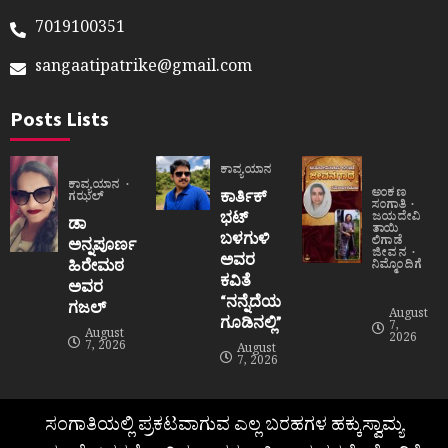
7019100351
sangaatipatrike@gmail.com
Posts Lists
ಕಾವ್ಯಯಾನ
ಕಾವ್ಯಯಾನ
ಅಂಕಣ
ಕಾರ್ತಿಕ್
ಗಝಲ್
ಸಂಗಾತಿ
ಭಟ್
ಜಯದೇವಿ
ಡಾ
ತಾಯಿ
ಬಳಗುಳಿ
ಲಿಗಾಡೆ
ಅನ್ನಪೂರ್ಣ
ಜೀವನ
ಅವರ
ಹಿರೇಮಠ
ನಿಮ್ಮೊಂದಿಗೆ
ಕವಿತೆ
ಅವರ
“ನನ್ನೆದೆಯ
ಗಜಲ್
August
ಗೂಡಿನಲ್ಲಿ”
7,
August
2026
7, 2026
August
7, 2026
ಸಂಗಾತಿಯಲ್ಲಿ ಪ್ರಕಟವಾಗುವ ಎಲ್ಲ ಬರಹಗಳ ಹಕ್ಕುಸ್ವಾಮ್ಯ