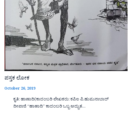
ಪಸ್ತಕ ಲೋಕ
October 26, 2019
ಕೃತಿ: ಹಾಣಾದಿ(ಕಾದಂಬರಿ ಲೇಖಕರು: ಕಪಿಲ ಪಿ.ಹುಮನಾಬಾದ್
ದೀಪಾಜಿ “ಹಾಣಾದಿ‌‌‌‌” ಕಾದಂಬರಿ ಒಬ್ಬ ಅದ್ಭುತ…