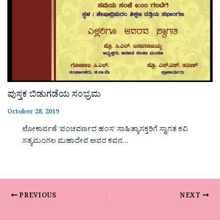
ಪುಸ್ತಕ ಬಿಡುಗಡೆಯ ಸಂಭ್ರಮ
October 28, 2019
ಲೋಕಾರ್ಪಣೆ ‘ಪಂಚವರ್ಣದ ಹಂಸ‘ ಸಾಹಿತ್ಯಾಸಕ್ತರಿಗೆ ಸ್ವಾಗತ ಕವಿ
ಸತ್ಯಮಂಗಲ ಮಹಾದೇವ ಅವರ ಕವನ…
PREVIOUS
NEXT