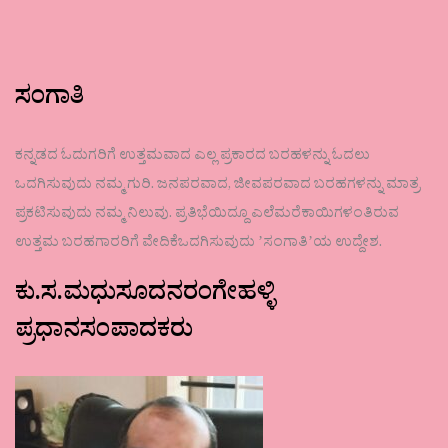
ಸಂಗಾತಿ
ಕನ್ನಡದ ಓದುಗರಿಗೆ ಉತ್ತಮವಾದ ಎಲ್ಲ ಪ್ರಕಾರದ ಬರಹಳನ್ನು ಓದಲು
ಒದಗಿಸುವುದು ನಮ್ಮ ಗುರಿ. ಜನಪರವಾದ, ಜೀವಪರವಾದ ಬರಹಗಳನ್ನು ಮಾತ್ರ
ಪ್ರಕಟಿಸುವುದು ನಮ್ಮ ನಿಲುವು. ಪ್ರತಿಭೆಯಿದ್ದೂ ಎಲೆಮರೆಕಾಯಿಗಳಂತಿರುವ
ಉತ್ತಮ ಬರಹಗಾರರಿಗೆ ವೇದಿಕೆಒದಗಿಸುವುದು ʼಸಂಗಾತಿʼಯ ಉದ್ದೇಶ.
ಕು.ಸ.ಮಧುಸೂದನರಂಗೇಹಳ್ಳಿ
ಪ್ರಧಾನಸಂಪಾದಕರು