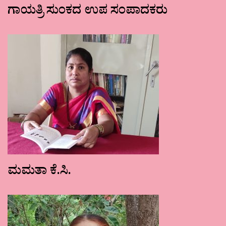
ಗಾಯತ್ರಿ ಸುಂಕದ ಉಪ ಸಂಪಾದಕರು
ಮಮತಾ ಕೆ.ಸಿ.