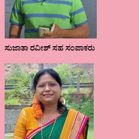
ಸುಜಾತಾ ರವೀಶ್ ಸಹ ಸಂಪಾಕರು