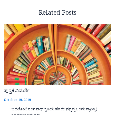
Related Posts
ಪುಸ್ತಕ ವಿಮರ್ಶೆ
October 19, 2019
ಬಿದಲೋಟಿ ರಂಗನಾಥ್ ಕೃತಿಯ ಹೆಸರು: ನನ್ನಪ್ಪ ಒಂದು ಗ್ಯಾಲಕ್ಸಿ (