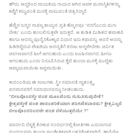
ಹೌದು. ಆದ್ದರಿಂದ ನಾಯಕಿಯ ಗಾಯನ ಆಗಿನ ಅವಳ ಮನಃಸ್ಥಿತಿಗಳನ್ನು
ಕಣ್ಣಿಗೆ ಕಟ್ಟುವಂತೆ ಮನಕ್ಕೆ ನಾಟುವಂತೆ ಚಿತ್ರಿಸಿದ್ದಾರೆ.
ಹೆಣ್ಣಿನ ಜನ್ಮದ ಸಾಫಲ್ಯ ತಾಯ್ತನ .ಪ್ರತಿ ಹೆಣ್ಮನವೂ “ನನಗೊಂದು ಮಗು
ಬೇಕು” ಎಂದು ಹಂಬಲಿಸುತ್ತಲೇ ಇರುತ್ತದೆ. ಆ ತುಡಿತ ಮಿಡಿತದ ಹಪಾಹಪಿ
ಹಾಗೂ ಅದನ್ನು ಪೂರೈಸಿಕೊಳ್ಳುವ ವಿಧಾನ ಇದು ಕಥಾವಸ್ತು. ಆದರೆ ಅದನ್ನು
ಹಿಡಿದಿಟ್ಟಿರುವ ಲೇಖಕಿಯ ಅನನ್ಯತೆಗೆ ಶರಣು ಅನ್ನಲೇಬೇಕು. ಚರ್ವಿತ
ಚರ್ವಣವಾಗದೆ ಹೀಗೆ ಆಗಬಹುದು ಎಂದು ಊಹಿಸಲಾಗದ, ಹೀಗೂ
ಆಗಬಹುದು ಎಂದು ನಿರೂಪಿಸಿರುವ ಶೈಲಿ ತುಂಬಾ ಮನಕ್ಕೆ ಮುಟ್ಟಿತು
ಆಪ್ಯಾಯವಾಯಿತು ಆಪ್ತವಾಯಿತು .
ಕಾದಂಬರಿಯ ಈ ಸಾಲುಗಳು ಸ್ತ್ರೀ ಸಮಾನತೆ ಸ್ವಾತಂತ್ರ್ಯ
ಪರವಾದವರಿಗೆ ಸಮಾಧಾನವನ್ನೂ ನೀಡಬಹುದು.
“ಬೀಜವೊಂದನ್ನೇ ವಂಶ ಮೂಲವೆಂದು ಗುರುತಿಸುವುದೇಕೆ?
ಕ್ಷೇತ್ರವನ್ನೇಕೆ ವಂಶ ಪಾರಂಪರಿಕೆಯಾಗಿ ಪರಿಗಣಿಸಬಾರದು? ಕ್ಷೇತ್ರವಿಲ್ಲದೆ
ಬೀಜವೊಂದರಿಂದಲೇ ವಂಶ ಬೆಳೆಯುತ್ತದೆಯೇ ?”
ಮಾರ್ದವಿ ಬೆಟ್ಟಕ್ಕೆ ತೆರಳುವ ಸಂದರ್ಭದಲ್ಲಿ ಕೋತಿಗಳು ಎದುರಾಗುವ
ಸಂದರ್ಭವನ್ನು ತುಂಬಾ ಸಾಂಕೇತಿಕವಾಗಿ ಬಳಸಿಕೊಳ್ಳಲಾಗಿದೆ. ಹಾಗೆಯೇ