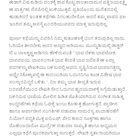
ಈಡಾಗಿ ವಿಷ ಕುಡಿದು ವಂಶಕ್ಕೆ ಶಾಪ ಕೊಟ್ಟ ಶಾಂತಾರಾಮನ ಪತ್ನಿ ಜಯಲಕ್ಷ್ಮಿ
ಈ ಪಾತ್ರಗಳು ನೆನಪಿನಲ್ಲಿ ಉಳಿಯುತ್ತವೆ. ಪ್ರತಿಯೊಂದು ಮನೆತನದಲ್ಲಿ
ಹುಡುಕಿದರೆ ಇಂತಹ ಕಥೆಗಳು ಸಿಗಬಹುದೇನೋ. ಆದರೆ ತಮ್ಮ ಪಾಪದ ಫಲ
ಇಂದಿನ ತಮ್ಮ ಅವಸ್ಥೆ ಎಂದರಿಯುವವರು ಮಾತ್ರ ಇರುವುದಿಲ್ಲ.
ಪೂರ್ಣ ಕಥೆಯನ್ನು ವಿವರಿಸಿ ನಿಮ್ಮ ಕುತೂಹಲಕ್ಕೆ ಭಂಗ ತರುವುದಿಲ್ಲ ನಾನು.
ಓದಿಯೇ ತೀರಬೇಕು ಅದರ ಆಸ್ವಾದ ಅರಿಯಲು. ಮುನ್ನುಡಿಯಲ್ಲಿ ಡಾಕ್ಟರ್
ಟಿ ಎ ಬಾಲಕೃಷ್ಣ ಅಡಿಗರು ಹೇಳಿರುವಂತೆ ” ಭಾವ ಬೆಳಕು ಭಾವಲೋಕ,
ಭಾವವಲಯ, ಭಾವಸಂಗಾತಿ ಭಾವ ತೇವತೆ ಭಾವ ಜಟಿಲತೆ ಈ ಎಲ್ಲಾ
ಪದಗಳನ್ನು ಲೇಖಕಿಯು ಬಳಸುವಲ್ಲಿ ಅವರು ಸೃಷ್ಟಿಸಿರುವ ಭಾವಜಗತ್ತನ್ನು
ಅರ್ಥೈಸಿಕೊಳ್ಳುವಲ್ಲಿ ಈ ಕಾದಂಬರಿಯ ಓದುಗನಿಗೂ ಕೂಡ ವಿಶೇಷ ಭಾವ
ಸಂಸ್ಕಾರವಿದ್ದರೆ ಒಳಿತು “. ನಿಜ ತಮ್ಮ ಭಾವ ತೀವ್ರತೆ ಇರುವ
ಬರವಣಿಗೆಯಿಂದ ಲೇಖಕಿ ನೇರ ಓದುಗನ ಹೃದಯದಾಳಕ್ಕೆ ಲಗ್ಗೆಯಿಡುತ್ತಾರೆ .
ಬಳಸಿರುವ ಭಾಷೆಯ ಮೇಲಿನ ಹಿಡಿತ ಜೊತೆಯಾಗಿರುವ ಸಂಗೀತ ಸಾಹಿತ್ಯ
ಉದ್ದರಣೆಗಳು ಕಥೆಯ ಓಘಕ್ಕೆ ಇಂಬು ಕೊಡುತ್ತ ಹೋಗುತ್ತದೆ. ಪ್ರಾಚೀನ
ಹಾಗೂ ಅರ್ವಾಚೀನ ಸಂಗತಿಗಳ ನಡುವಣ ಸಾಮರಸ್ಯ ,ಉದಾಹರಣೆಗೆ
ನಿಯೋಗ ಪದ್ಧತಿ ಮತ್ತ ಐವಿಎಫ್, ವೇದ ಕಾಲದ ಸೂಕ್ತಗಳು ಹಾಗೂ
ಮೊಹೆಂಜದಾರೋ ಮುದ್ರೆಗಳ ನಡುವಣ ಸಾಮ್ಯತೆ ಹಾಗೂ ಅಧ್ಯಯನ
ಎಲ್ಲವೂ ಕಥೆಗೆ ಪೂರಕವಾಗುತ್ತಾ ಸಾಗುತ್ತದೆ . ಲೇಖಕಿ ಸ್ವತಃ ಗಾಯಕಿಯೂ