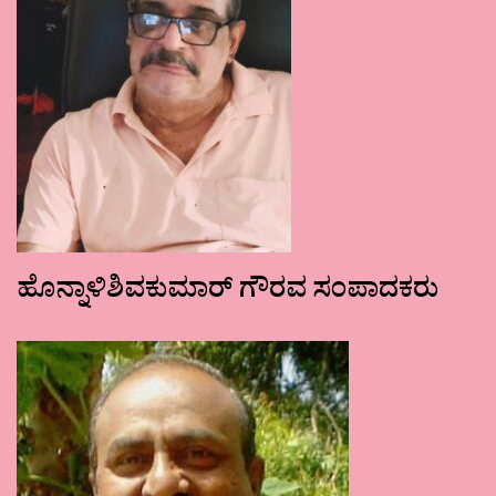
ಹೊನ್ನಾಳಿಶಿವಕುಮಾರ್ ಗೌರವ ಸಂಪಾದಕರು