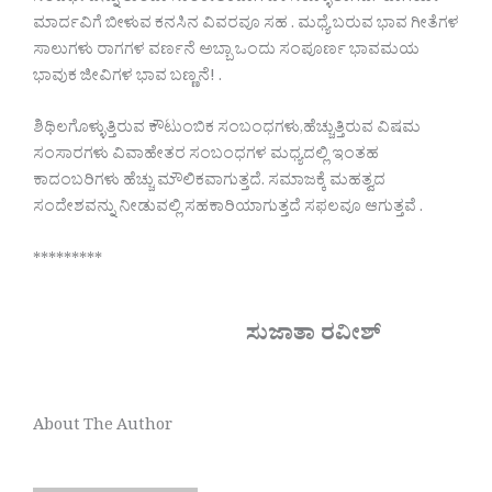
ಮಾರ್ದವಿಗೆ ಬೀಳುವ ಕನಸಿನ ವಿವರವೂ ಸಹ . ಮಧ್ಯೆ ಬರುವ ಭಾವ ಗೀತೆಗಳ
ಸಾಲುಗಳು ರಾಗಗಳ ವರ್ಣನೆ ಅಬ್ಬಾ ಒಂದು ಸಂಪೂರ್ಣ ಭಾವಮಯ
ಭಾವುಕ ಜೀವಿಗಳ ಭಾವ ಬಣ್ಣನೆ! .
ಶಿಥಿಲಗೊಳ್ಳುತ್ತಿರುವ ಕೌಟುಂಬಿಕ ಸಂಬಂಧಗಳು,ಹೆಚ್ಚುತ್ತಿರುವ ವಿಷಮ
ಸಂಸಾರಗಳು ವಿವಾಹೇತರ ಸಂಬಂಧಗಳ ಮಧ್ಯದಲ್ಲಿ ಇಂತಹ
ಕಾದಂಬರಿಗಳು ಹೆಚ್ಚು ಮೌಲಿಕವಾಗುತ್ತದೆ. ಸಮಾಜಕ್ಕೆ ಮಹತ್ವದ
ಸಂದೇಶವನ್ನು ನೀಡುವಲ್ಲಿ ಸಹಕಾರಿಯಾಗುತ್ತದೆ ಸಫಲವೂ ಆಗುತ್ತವೆ .
*********
ಸುಜಾತಾ ರವೀಶ್
About The Author