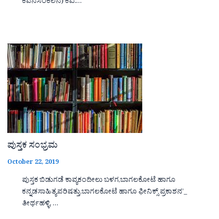
ಕವನಸಂಕಲನ) ಕವಿ:…
ಪುಸ್ತಕ ಸಂಭ್ರಮ
October 22, 2019
ಪುಸ್ತಕ ಬಿಡುಗಡೆ ಕಾವ್ಯಕಂದೀಲು ಬಳಗ,ಬಾಗಲಕೋಟೆ ಹಾಗೂ
ಕನ್ನಡಸಾಹಿತ್ಯಪರಿಷತ್ತು,ಬಾಗಲಕೋಟೆ ಹಾಗೂ ಫೀನಿಕ್ಸ್ ಪ್ರಕಾಶನ’_
ತೀರ್ಥಹಳ್ಳಿ, …