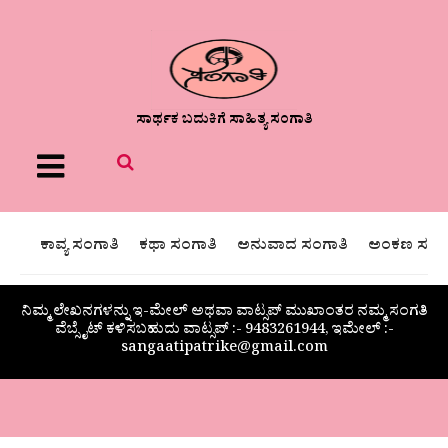
ಸಾರ್ಥಕ ಬದುಕಿಗೆ ಸಾಹಿತ್ಯ ಸಂಗಾತಿ
Menu
ಕಾವ್ಯ ಸಂಗಾತಿ
ಕಥಾ ಸಂಗಾತಿ
ಅನುವಾದ ಸಂಗಾತಿ
ಅಂಕಣ ಸಂಗಾ
ನಿಮ್ಮ ಲೇಖನಗಳನ್ನು ಇ-ಮೇಲ್ ಅಥವಾ ವಾಟ್ಸಪ್ ಮುಖಾಂತರ ನಮ್ಮ ಸಂಗತಿ
ವೆಬ್ಸೈಟ್ ಕಳಿಸಬಹುದು ವಾಟ್ಸಪ್‌ :- 9483261944, ಇಮೇಲ್ :-
sangaatipatrike@gmail.com