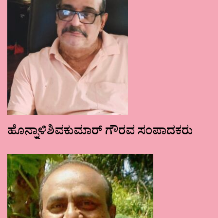
ಹೊನ್ನಾಳಿಶಿವಕುಮಾರ್ ಗೌರವ ಸಂಪಾದಕರು