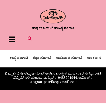
ಸಾರ್ಥಕ ಬದುಕಿಗೆ ಸಾಹಿತ್ಯ ಸಂಗಾತಿ
Menu
ಕಾವ್ಯ ಸಂಗಾತಿ
ಕಥಾ ಸಂಗಾತಿ
ಅನುವಾದ ಸಂಗಾತಿ
ಅಂಕಣ ಸಂಗಾ
ನಿಮ್ಮ ಲೇಖನಗಳನ್ನು ಇ-ಮೇಲ್ ಅಥವಾ ವಾಟ್ಸಪ್ ಮುಖಾಂತರ ನಮ್ಮ ಸಂಗತಿ
ವೆಬ್ಸೈಟ್ ಕಳಿಸಬಹುದು ವಾಟ್ಸಪ್‌ :- 9483261944, ಇಮೇಲ್ :-
sangaatipatrike@gmail.com