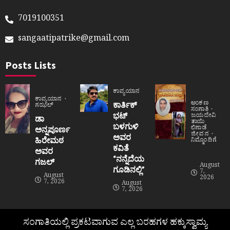
7019100351
sangaatipatrike@gmail.com
Posts Lists
ಕಾವ್ಯಯಾನ
ಕಾವ್ಯಯಾನ
ಅಂಕಣ
ಕಾರ್ತಿಕ್
ಗಝಲ್
ಸಂಗಾತಿ
ಭಟ್
ಜಯದೇವಿ
ಡಾ
ತಾಯಿ
ಬಳಗುಳಿ
ಲಿಗಾಡೆ
ಅನ್ನಪೂರ್ಣ
ಜೀವನ
ಅವರ
ಹಿರೇಮಠ
ನಿಮ್ಮೊಂದಿಗೆ
ಕವಿತೆ
ಅವರ
“ನನ್ನೆದೆಯ
ಗಜಲ್
August
ಗೂಡಿನಲ್ಲಿ”
7,
August
2026
7, 2026
August
7, 2026
ಸಂಗಾತಿಯಲ್ಲಿ ಪ್ರಕಟವಾಗುವ ಎಲ್ಲ ಬರಹಗಳ ಹಕ್ಕುಸ್ವಾಮ್ಯ