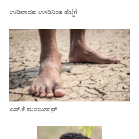
ಉರಿಪಾದವ ಊರಿನಿಂತ ಹೆಜ್ಜೆಗೆ
ಎಸ್.ಕೆ.ಮಂಜುನಾಥ್