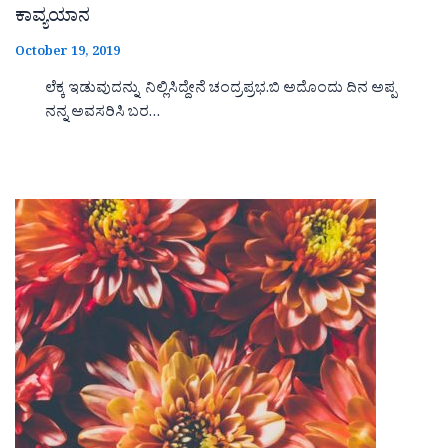
ಕಾವ್ಯಯಾನ
October 19, 2019
ಲೆಕ್ಕ ಇಡುವುದನ್ನು ನಿಲ್ಲಿಸಿದ್ದೇನೆ ಚಂದ್ರಪ್ರಭ.ಬಿ ಅದೊಂದು ದಿನ ಅಪ್ಪ
ನನ್ನ ಅವಸರಿಸಿ ಬರ…