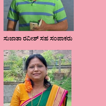
ಸುಜಾತಾ ರವೀಶ್ ಸಹ ಸಂಪಾಕರು