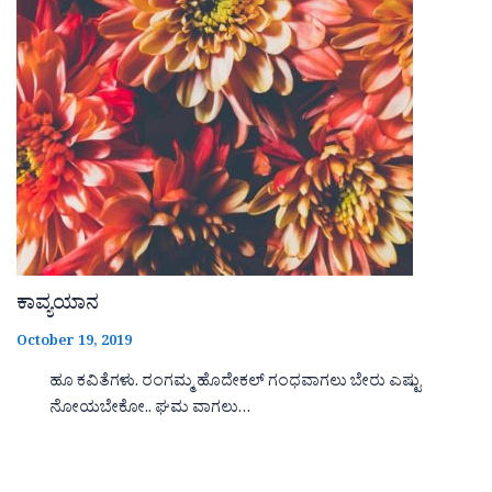
ಕಾವ್ಯಯಾನ
October 19, 2019
ಹೂ ಕವಿತೆಗಳು. ರಂಗಮ್ಮ ಹೊದೇಕಲ್ ಗಂಧವಾಗಲು ಬೇರು ಎಷ್ಟು
ನೋಯಬೇಕೋ.. ಘಮ ವಾಗಲು…