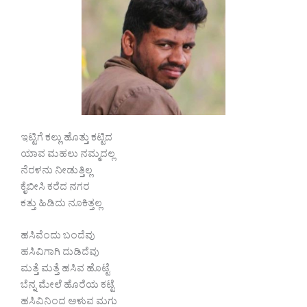
ಇಟ್ಟಿಗೆ ಕಲ್ಲು ಹೊತ್ತು ಕಟ್ಟಿದ
ಯಾವ ಮಹಲು ನಮ್ಮದಲ್ಲ
ನೆರಳನು ನೀಡುತ್ತಿಲ್ಲ
ಕೈಬೀಸಿ ಕರೆದ ನಗರ
ಕತ್ತು ಹಿಡಿದು ನೂಕಿತ್ತಲ್ಲ
ಹಸಿವೆಂದು ಬಂದೆವು
ಹಸಿವಿಗಾಗಿ ದುಡಿದೆವು
ಮತ್ತೆ ಮತ್ತೆ ಹಸಿವ ಹೊಟ್ಟೆ
ಬೆನ್ನ ಮೇಲೆ ಹೊರೆಯ ಕಟ್ಟೆ
ಹಸಿವಿನಿಂದ ಅಳುವ ಮಗು