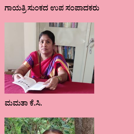
ಗಾಯತ್ರಿ ಸುಂಕದ ಉಪ ಸಂಪಾದಕರು
ಮಮತಾ ಕೆ.ಸಿ.