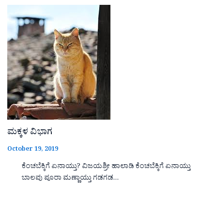
ಮಕ್ಕಳ ವಿಭಾಗ
October 19, 2019
ಕೆಂಚಬೆಕ್ಕಿಗೆ ಏನಾಯ್ತು? ವಿಜಯಶ್ರೀ ಹಾಲಾಡಿ ಕೆಂಚಬೆಕ್ಕಿಗೆ ಏನಾಯ್ತು
ಬಾಲವು ಪೂರಾ ಮಣ್ಣಾಯ್ತು ಗಡಗಡ…