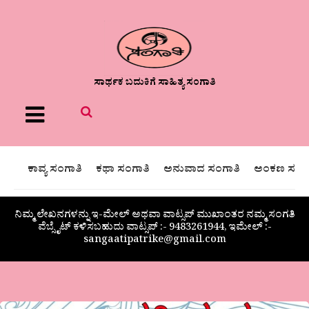
ಸಾರ್ಥಕ ಬದುಕಿಗೆ ಸಾಹಿತ್ಯ ಸಂಗಾತಿ
Menu
ಕಾವ್ಯ ಸಂಗಾತಿ
ಕಥಾ ಸಂಗಾತಿ
ಅನುವಾದ ಸಂಗಾತಿ
ಅಂಕಣ ಸಂಗಾ
ನಿಮ್ಮ ಲೇಖನಗಳನ್ನು ಇ-ಮೇಲ್ ಅಥವಾ ವಾಟ್ಸಪ್ ಮುಖಾಂತರ ನಮ್ಮ ಸಂಗತಿ
ವೆಬ್ಸೈಟ್ ಕಳಿಸಬಹುದು ವಾಟ್ಸಪ್‌ :- 9483261944, ಇಮೇಲ್ :-
sangaatipatrike@gmail.com