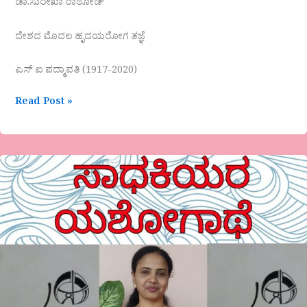
ಡಾ.ಸುರೇಖಾ ರಾಠೋಡ್
ದೇಶದ ಮೊದಲ ಹೃದಯರೋಗ ತಜ್ಞೆ
ಎಸ್ ಐ ಪದ್ಮಾವತಿ (1917-2020)
Read Post »