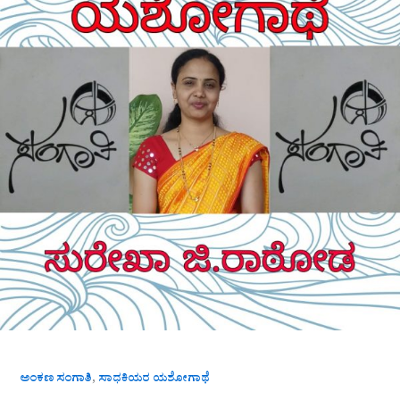
,
ಅಂಕಣ ಸಂಗಾತಿ
ಸಾಧಕಿಯರ ಯಶೋಗಾಥೆ