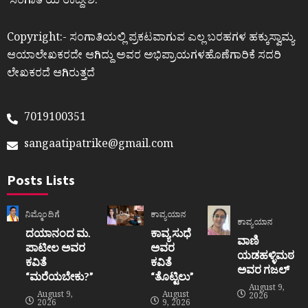
ʼಸಂಗಾತಿʼಯ ಉದ್ದೇಶ.
Copyright:- ಸಂಗಾತಿಯಲ್ಲಿ ಪ್ರಕಟವಾಗುವ ಎಲ್ಲ ಬರಹಗಳ ಹಕ್ಕುಸ್ವಾಮ್ಯ
ಆಯಾಲೇಖಕರದೇ ಆಗಿದ್ದು ಅವರ ಅಭಿಪ್ರಾಯಗಳಹೊಣೆಗಾರಿಕೆ ಸದರಿ
ಲೇಖಕರದೆ ಆಗಿರುತ್ತದೆ
7019100351
sangaatipatrike@gmail.com
Posts Lists
ನಿಮ್ಮೊಂದಿಗೆ
ಕಾವ್ಯಯಾನ
ಕಾವ್ಯಯಾನ
ದಯಾನಂದ ಮ.
ಕಾವ್ಯ ಸುಧೆ
ವಾಣಿ
ಪಾಟೀಲ ಅವರ
ಅವರ
ಯಡಹಳ್ಳಿಮಠ
ಕವಿತೆ
ಕವಿತೆ
ಅವರ ಗಜಲ್
“ಮರೆಯಬೇಕು?”
“ತೊಟ್ಟಿಲು”
August 9,
August 9,
August
2026
2026
9, 2026