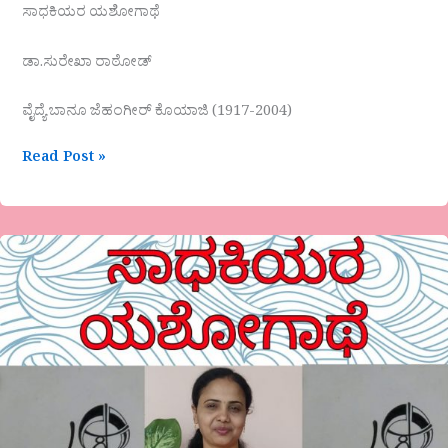
ಸಾಧಕಿಯರ ಯಶೋಗಾಥೆ
ಡಾ.ಸುರೇಖಾ ರಾಠೋಡ್
ವೈದ್ಯೆ ಬಾನೂ ಜೆಹಂಗೀರ್ ಕೊಯಾಜಿ (1917-2004)
Read Post »