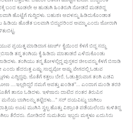
 ಬಲವಾಗಿ ಒತ್ತಿದಳು. ಬಹುಶಃ ಆತನಿಗೆ ಹೊಟ್ಟೆಗೆ ಏನೋ ಚುಚ್ಚಿದಂತ
ಮನಕ್ಕೆ ಬಂದ ಕೂಡಲೇ ಆ ಹುಡುಗಿ ಹಿಂತಿರುಗಿ ನೋಡದೆ ಮಡಚಿದ್ದ
ಾಗಿ ಹೊಟ್ಟೆಗೆ ಗುದ್ದಿದಳು. ಬಹುಶಃ ಅವಳನ್ನು ಹಿಡಿದುಕೊಂಡಾತ
ಕೊಡೆಯ ಹಿಡಿಯ ಹೊಡೆತ ಬಲವಾಗಿ ಬಿದ್ದುದರಿಂದ ಅಮ್ಮಾ ಎಂದು ಜೋರಾಗಿ
ಿತುಬಿಟ್ಟ.
ಿಯುವ ಪ್ರಯತ್ನ ಮಾಡಿದಾಗ ಟಾರ್ಚ್ ಕೈಯಿಂದ ಕೆಳಗೆ ಬಿದ್ದ ಸದ್ದು
ಲ್ಲಿ ಬಿಸಾಡಿ ತನ್ನ ತಂಗಿಯ ಕೈ ಹಿಡಿದು ಮಾತಾಡದೆ ಎಳೆದುಕೊಂಡು
ಾಡಿದಳು. ತಂಗಿಯು ತನ್ನ ತೋಳಲ್ಲಿದ್ದ ಪುಸ್ತಕದ ಚೀಲವನ್ನು ಕೆಳಗೆ ಬಿಸಾಡಿ
ೋ ಎಂದು ಹೆದರುತ್ತ ಎಷ್ಟು ಸಾಧ್ಯವೋ ಅಷ್ಟು ವೇಗದಲ್ಲಿ ಓಡುವ
್ಲುಗಳು ಎದ್ದಿದ್ದವು. ಜೊತೆಗೆ ಕತ್ತಲು ಬೇರೆ, ಓಡುತ್ತಿರುವಾಗ ತಂಗಿ ಎಡವಿ
ಗ ಹೋಗೋಣ ….ಇಲ್ಲದಿದ್ದರೆ ನಮಗೆ ಆಪತ್ತು ಖಂಡಿತ”… ಎಂದಾಗ ಮಂಡಿ ತರಚಿ
 ಜೊತೆಗೆ ತಾನೂ ಓಡಿದಳು. ಇಳಿಜಾರು ದಾಟಿದ ನಂತರ ತಿರುವಿನ
ಟರ್ ಮನೆಯ ಬಾಗಿಲನ್ನು ತಟ್ಟಿದಳು…” ಸರ್ ದಯವಿಟ್ಟು ಬಾಗಿಲು
್ರಿಯ ಊಟ ಮುಗಿಸಿ ಸ್ವಲ್ಪ ಹೊತ್ತು ವಿಶ್ರಾಂತಿ ಪಡೆಯಲೆಂದು ಕುಳಿತಿದ್ದ
ಾಗಿಲು ತೆರೆದರು. ನೋಡಿದರೆ ಸುಮತಿಯ ಇಬ್ಬರು ಮಕ್ಕಳೂ ಏದುಸಿರು