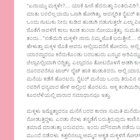
“ಏನಾಯ್ತು ಮಕ್ಕಳೇ?…. ಯಾಕೆ ಹೀಗೆ ಹೆದರುತ್ತಾ ನಿಂತಿರುವ
ಮಾತು ಬರಲಿಲ್ಲ ಬಾಯಿ ಒಣಗಿ ಹೋಗಿತ್ತು. ಅದನ್ನರಿತ ರೈಟರ್ ತನ್
ಒಂದು ಗುಟುಕು ನೀರು ಕುಡಿದ ಹುಡುಗಿ ನಡುಗುತ್ತಲೇ ಎಲ್ಲಾ ವಿವ
ಜೊತೆಗೆ ಅವಳಿಗೆ ಕಾಲು ಕೂಡ ತುಂಬಾ ನೋಯುತ್ತಿತ್ತು. ಸುಮ
ತಂದು…”ನಡೆಯಿರಿ ಮಕ್ಕಳೇ ನಾನು ನಿಮ್ಮ ಜೊತೆ ಬರುತ್ತೇನ
ಹೇಳುತ್ತಾ ಮಕ್ಕಳ ಜೊತೆ ಅವರು ಅಲ್ಲಿಯವರೆಗೆ ಹೋದರು. ಅಲ್ಲ
ಯಾರನ್ನಾದರೂ ಕರೆದುಕೊಂಡು ಬರಬಹುದು ಎನ್ನುವ ಅರಿವಿದ್ದುದ
ಚೆಲ್ಲಾಪಿಲ್ಲಿಯಾಗಿ ಬಿದ್ದಿತ್ತು. ಎಲ್ಲಾದರೂ ತೋಟದೊಳಗೆ ಅಡಗ
ದೂರದವರೆಗೂ ಟಾರ್ಚ್ ಲೈಟ್ ಹಾಕಿ ಹುಡುಕಿದರು. ಅಲ್ಲಿ ಯಾರೂ 
ಮನೆಯ ಕಡೆಗೆ ಹೊರಟರು. ರೈಟರ್ ಮನೆಯ ಒಂದು ತಿರುವಿನ ನಂತರವೇ
ರವರಿಗೆ ಧನ್ಯವಾದ ಹೇಳಿ ಅಲ್ಲಿಂದ ಹೊರಟರು. ಅಕ್ಕ ತಂಗಿಯ
ಕೂದಲೆಳೆಯಲ್ಲಿ ಪಾರಾದ ಸಮಾಧಾನವೂ ಇತ್ತು.
ಮಕ್ಕಳು ಇಷ್ಟೊತ್ತಾದರೂ ಮನೆಗೆ ಬರದ ಕಾರಣ ಸುಮತಿ ಮನೆಯಿಂ
ನೋಡುತ್ತಿದ್ದಳು. ಎರಡು ನೆರಳು ತನ್ನಡೆಗೆ ಬರುತ್ತಿರುವುದು ಕಾಣಿ
ತಮಾಷೆ ಮಾಡುತ್ತಾ ಬರುವವರು, ಇಂದು ಮೌನವಾಗಿ ನಡೆದು ಬರುತ
ಮುಂದೆ ನಡೆದಳು. ಕತ್ತಲಿನಲ್ಲೂ ಅಮ್ಮನ ಆಕೃತಿ ಮಕ್ಕಳಿಗೆ ಗೋ