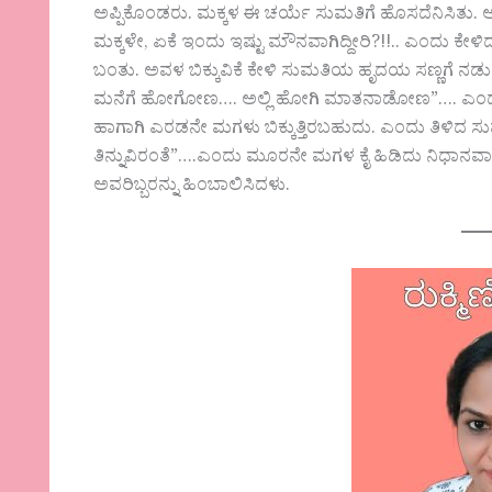
ಅಪ್ಪಿಕೊಂಡರು. ಮಕ್ಕಳ ಈ ಚರ್ಯೆ ಸುಮತಿಗೆ ಹೊಸದೆನಿಸಿತು
ಮಕ್ಕಳೇ, ಏಕೆ ಇಂದು ಇಷ್ಟು ಮೌನವಾಗಿದ್ದೀರಿ?!!.. ಎಂದು ಕೇಳ
ಬಂತು. ಅವಳ ಬಿಕ್ಕುವಿಕೆ ಕೇಳಿ ಸುಮತಿಯ ಹೃದಯ ಸಣ್ಣಗೆ ನ
ಮನೆಗೆ ಹೋಗೋಣ…. ಅಲ್ಲಿ ಹೋಗಿ ಮಾತನಾಡೋಣ”…. ಎಂದಳು. ಮಕ್
ಹಾಗಾಗಿ ಎರಡನೇ ಮಗಳು ಬಿಕ್ಕುತ್ತಿರಬಹುದು. ಎಂದು ತಿಳಿದ ಸು
ತಿನ್ನುವಿರಂತೆ”….ಎಂದು ಮೂರನೇ ಮಗಳ ಕೈ ಹಿಡಿದು ನಿಧಾನವಾಗಿ
ಅವರಿಬ್ಬರನ್ನು ಹಿಂಬಾಲಿಸಿದಳು.