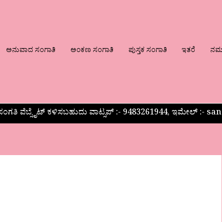
ಅನುವಾದ ಸಂಗಾತಿ
ಅಂಕಣ ಸಂಗಾತಿ
ಪುಸ್ತಕ ಸಂಗಾತಿ
ಇತರೆ
ನಮ್ಮ
ಂಗತಿ ವೆಬ್ಸೈಟ್ ಕಳಿಸಬಹುದು ವಾಟ್ಸಪ್‌ :- 9483261944, ಇಮೇಲ್ :-