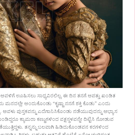
ಅವಳಿಗೆ ಊಹಿಸಲು ಸಾಧ್ಯವಿರಲಿಲ್ಲ. ಈ ದಿನ ತನಗೆ ಆಪತ್ತು ಖಂಡಿತ
ು ಮನದಲ್ಲೇ ಅಂದುಕೊಂಡು “ಕೃಷ್ಣಾ ನನಗೆ ಶಕ್ತಿ ಕೊಡು” ಎಂದು
್ತು. ಅವಳು ಪುಸ್ತಕವನ್ನು ಎದೆಗಾನಿಸಿಕೊಂಡು ನಡೆಯುವುದನ್ನು ಅಭ್ಯಾಸ
ಕೊಂಡಿದ್ದರೂ ಕ್ಯಾಮರಾ ಕಣ್ಣುಗಳಿಂದ ವಕ್ಷಸ್ಥಳವನ್ನೇ ದಿಟ್ಟಿಸಿ ನೋಡುವ
ೆಯುತ್ತಿದ್ದಳು. ತನ್ನನ್ನು ಬಲವಾಗಿ ಹಿಡಿದುಕೊಂಡವನ ಕರಗಳಿಂದ