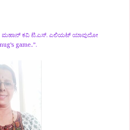
ದ ಮಹಾನ್ ಕವಿ ಟಿ.ಎಸ್. ಎಲಿಯಟ್ ಯಾವುದೋ
 mug’s game..”.