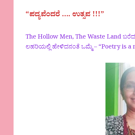
“ಪದ್ಯವೆಂದರೆ …. ಉತ್ಸವ !!!”
The Hollow Men, The Waste Land ಬರೆ
ಲಹರಿಯಲ್ಲಿ ಹೇಳಿದನಂತೆ ಒಮ್ಮೆ – “Poetry is a