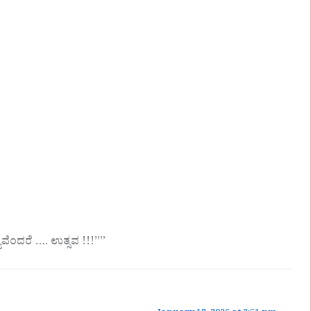
ವೆಂದರೆ …. ಉತ್ಸವ !!!””