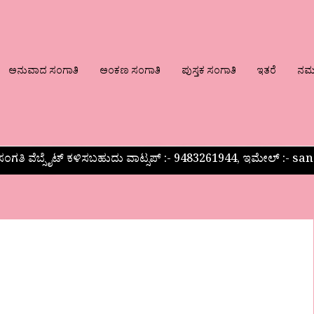
ಅನುವಾದ ಸಂಗಾತಿ
ಅಂಕಣ ಸಂಗಾತಿ
ಪುಸ್ತಕ ಸಂಗಾತಿ
ಇತರೆ
ನಮ್ಮ
ಂಗತಿ ವೆಬ್ಸೈಟ್ ಕಳಿಸಬಹುದು ವಾಟ್ಸಪ್‌ :- 9483261944, ಇಮೇಲ್ :-