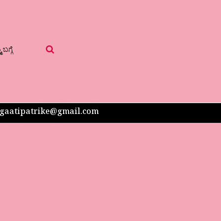
 ಬಗ್ಗೆ
 sangaatipatrike@gmail.com