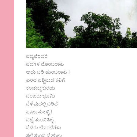
ಪದ್ಯವೆಂದರೆ
ಪದಗಳ ದೊಂಬರಾಟ
ಅದು ಬರಿ ಹುಂಬರಾಟ !
ಎಂದ ಪಶ್ಚಿಮದ ಕವಿಗೆ
ಕಂಡದ್ದು ಬರಡು
ಬಂಜರು ಭೂಮಿ
ಬೆಳೆವುದಲ್ಲಿ ಬರಿದೆ
ಪಾಪಾಸುಕಳ್ಳಿ !
ಬಟ್ಟೆ ತುಂಬಿಸಿಟ್ಟ
ಬೆದರು ಬೊಂಬೆಗಳು
ತಲೆ ತುಂಬ ಬೈಹುಲ್ಲು