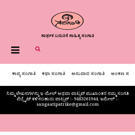
ಸಾರ್ಥಕ ಬದುಕಿಗೆ ಸಾಹಿತ್ಯ ಸಂಗಾತಿ
Menu
ಕಾವ್ಯ ಸಂಗಾತಿ
ಕಥಾ ಸಂಗಾತಿ
ಅನುವಾದ ಸಂಗಾತಿ
ಅಂಕಣ ಸಂಗಾ
ನಿಮ್ಮ ಲೇಖನಗಳನ್ನು ಇ-ಮೇಲ್ ಅಥವಾ ವಾಟ್ಸಪ್ ಮುಖಾಂತರ ನಮ್ಮ ಸಂಗತಿ
ವೆಬ್ಸೈಟ್ ಕಳಿಸಬಹುದು ವಾಟ್ಸಪ್‌ :- 9483261944, ಇಮೇಲ್ :-
sangaatipatrike@gmail.com