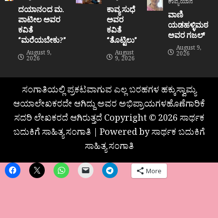
ಕಾವ್ಯಯಾನ
ದಯಾನಂದ ಮ.
ಕಾವ್ಯ ಸುಧೆ
ವಾಣಿ
ಪಾಟೀಲ ಅವರ
ಅವರ
ಯಡಹಳ್ಳಿಮಠ
ಕವಿತೆ
ಕವಿತೆ
ಅವರ ಗಜಲ್
“ಮರೆಯಬೇಕು?”
“ತೊಟ್ಟಿಲು”
August 9,
August 9,
August
2026
2026
9, 2026
ಸಂಗಾತಿಯಲ್ಲಿ ಪ್ರಕಟವಾಗುವ ಎಲ್ಲ ಬರಹಗಳ ಹಕ್ಕುಸ್ವಾಮ್ಯ
ಆಯಾಲೇಖಕರದೇ ಆಗಿದ್ದು ಅವರ ಅಭಿಪ್ರಾಯಗಳಹೊಣೆಗಾರಿಕೆ
ಸದರಿ ಲೇಖಕರದೆ ಆಗಿರುತ್ತದೆ Copyright © 2026 ಸಾರ್ಥಕ
ಬದುಕಿಗೆ ಸಾಹಿತ್ಯ ಸಂಗಾತಿ | Powered by ಸಾರ್ಥಕ ಬದುಕಿಗೆ
ಸಾಹಿತ್ಯ ಸಂಗಾತಿ
More