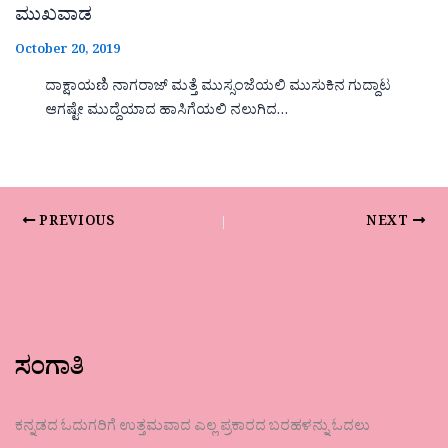
ಮುಖವಾಡ
October 20, 2019
ದಾಕ್ಷಾಯಣಿ ನಾಗರಾಜ್ ಮತ್ತೆ ಮುಸ್ಸಂಜೆಯಲಿ ಮುಸುಕಿನ ಗುದ್ದಾಟ
ಆಗಷ್ಟೇ ಮುದ್ದೆಯಾದ ಹಾಸಿಗೆಯಲಿ ನಲುಗಿದ…
PREVIOUS
NEXT
ಸಂಗಾತಿ
ಕನ್ನಡದ ಓದುಗರಿಗೆ ಉತ್ತಮವಾದ ಎಲ್ಲ ಪ್ರಕಾರದ ಬರಹಳನ್ನು ಓದಲು