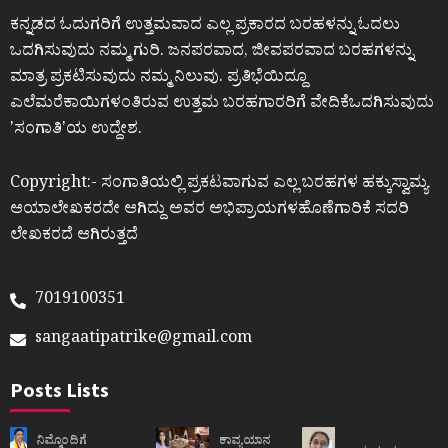
ಕನ್ನಡದ ಓದುಗರಿಗೆ ಉತ್ತಮವಾದ ಎಲ್ಲ ಪ್ರಕಾರದ ಬರಹಳನ್ನು ಓದಲು
ಒದಗಿಸುವುದು ನಮ್ಮ ಗುರಿ. ಜನಪರವಾದ, ಜೀವಪರವಾದ ಬರಹಗಳನ್ನು
ಮಾತ್ರ ಪ್ರಕಟಿಸುವುದು ನಮ್ಮ ನಿಲುವು. ಪ್ರತಿಭೆಯಿದ್ದೂ
ಎಲೆಮರೆಕಾಯಿಗಳಂತಿರುವ ಉತ್ತಮ ಬರಹಗಾರರಿಗೆ ವೇದಿಕೆಒದಗಿಸುವುದು
ʼಸಂಗಾತಿʼಯ ಉದ್ದೇಶ.
Copyright:- ಸಂಗಾತಿಯಲ್ಲಿ ಪ್ರಕಟವಾಗುವ ಎಲ್ಲ ಬರಹಗಳ ಹಕ್ಕುಸ್ವಾಮ್ಯ
ಆಯಾಲೇಖಕರದೇ ಆಗಿದ್ದು ಅವರ ಅಭಿಪ್ರಾಯಗಳಹೊಣೆಗಾರಿಕೆ ಸದರಿ
ಲೇಖಕರದೆ ಆಗಿರುತ್ತದೆ
7019100351
sangaatipatrike@gmail.com
Posts Lists
ನಿಮ್ಮೊಂದಿಗೆ
ಕಾವ್ಯಯಾನ