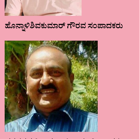
ಹೊನ್ನಾಳಿಶಿವಕುಮಾರ್ ಗೌರವ ಸಂಪಾದಕರು