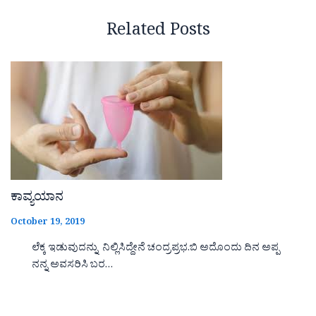
Related Posts
ಕಾವ್ಯಯಾನ
October 19, 2019
ಲೆಕ್ಕ ಇಡುವುದನ್ನು ನಿಲ್ಲಿಸಿದ್ದೇನೆ ಚಂದ್ರಪ್ರಭ.ಬಿ ಅದೊಂದು ದಿನ ಅಪ್ಪ
ನನ್ನ ಅವಸರಿಸಿ ಬರ…