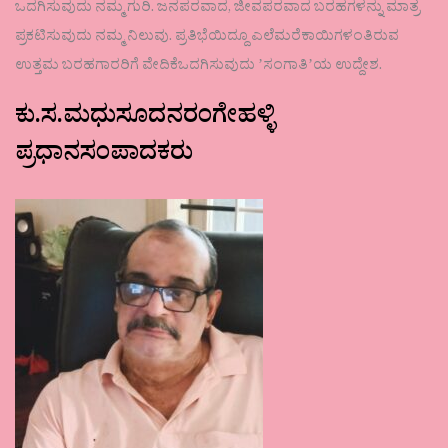
ಒದಗಿಸುವುದು ನಮ್ಮ ಗುರಿ. ಜನಪರವಾದ, ಜೀವಪರವಾದ ಬರಹಗಳನ್ನು ಮಾತ್ರ
ಪ್ರಕಟಿಸುವುದು ನಮ್ಮ ನಿಲುವು. ಪ್ರತಿಭೆಯಿದ್ದೂ ಎಲೆಮರೆಕಾಯಿಗಳಂತಿರುವ
ಉತ್ತಮ ಬರಹಗಾರರಿಗೆ ವೇದಿಕೆಒದಗಿಸುವುದು ʼಸಂಗಾತಿʼಯ ಉದ್ದೇಶ.
ಕು.ಸ.ಮಧುಸೂದನರಂಗೇಹಳ್ಳಿ
ಪ್ರಧಾನಸಂಪಾದಕರು