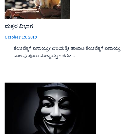
ಮಕ್ಕಳ ವಿಭಾಗ
October 19, 2019
ಕೆಂಚಬೆಕ್ಕಿಗೆ ಏನಾಯ್ತು? ವಿಜಯಶ್ರೀ ಹಾಲಾಡಿ ಕೆಂಚಬೆಕ್ಕಿಗೆ ಏನಾಯ್ತು
ಬಾಲವು ಪೂರಾ ಮಣ್ಣಾಯ್ತು ಗಡಗಡ…