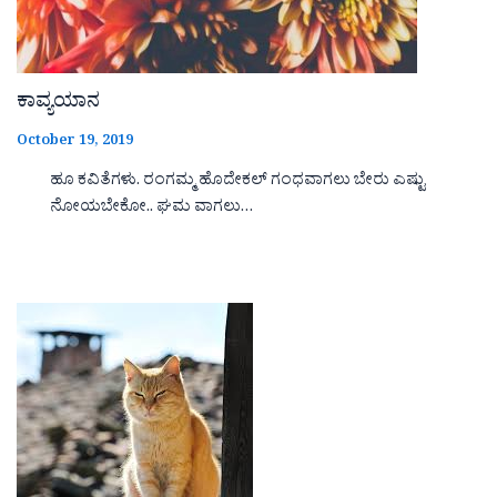
ಕಾವ್ಯಯಾನ
October 19, 2019
ಹೂ ಕವಿತೆಗಳು. ರಂಗಮ್ಮ ಹೊದೇಕಲ್ ಗಂಧವಾಗಲು ಬೇರು ಎಷ್ಟು
ನೋಯಬೇಕೋ.. ಘಮ ವಾಗಲು…