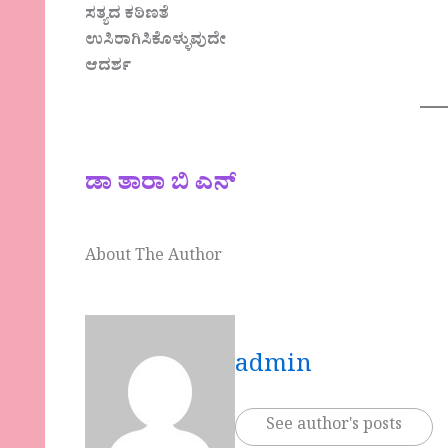
ಸತ್ಯದ ಕಠಿಣತೆ
ಉಸಿರಾಗಿಸಿಕೊಳ್ಳುವುದೇ
ಆದರ್ಶ
ಡಾ ತಾರಾ ಬಿ ಎನ್
About The Author
admin
See author's posts