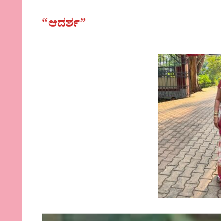
“ಆದರ್ಶ”