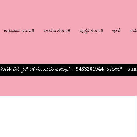
ಅನುವಾದ ಸಂಗಾತಿ
ಅಂಕಣ ಸಂಗಾತಿ
ಪುಸ್ತಕ ಸಂಗಾತಿ
ಇತರೆ
ನಮ್ಮ
ಂಗತಿ ವೆಬ್ಸೈಟ್ ಕಳಿಸಬಹುದು ವಾಟ್ಸಪ್‌ :- 9483261944, ಇಮೇಲ್ :-