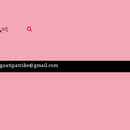
 ಬಗ್ಗೆ
 sangaatipatrike@gmail.com