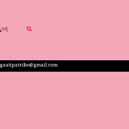
 ಬಗ್ಗೆ
 sangaatipatrike@gmail.com