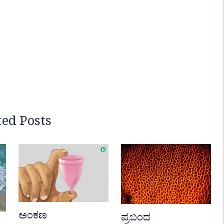
ted Posts
ಅಂಕಣ
ಪ್ರಬಂದ