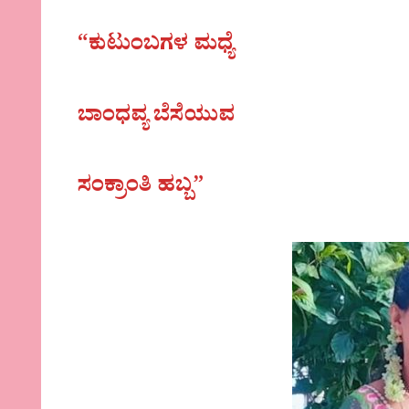
“ಕುಟುಂಬಗಳ ಮಧ್ಯೆ
ಬಾಂಧವ್ಯ ಬೆಸೆಯುವ
ಸಂಕ್ರಾಂತಿ ಹಬ್ಬ”