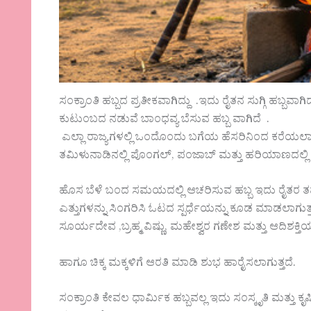
ಸಂಕ್ರಾಂತಿ ಹಬ್ಬದ ಪ್ರತೀಕವಾಗಿದ್ದು .ಇದು ರೈತನ ಸುಗ್ಗಿ ಹಬ್ಬವಾಗಿ
ಕುಟುಂಬದ ನಡುವೆ ಬಾಂಧವ್ಯ ಬೆಸುವ ಹಬ್ಬ ವಾಗಿದೆ .
ಎಲ್ಲಾ ರಾಜ್ಯಗಳಲ್ಲಿ ಒಂದೊಂದು ಬಗೆಯ ಹೆಸರಿನಿಂದ ಕರೆಯಲಾಗುತ್ತ
ತಮಿಳುನಾಡಿನಲ್ಲಿ ಪೊಂಗಲ್, ಪಂಜಾಬ್ ಮತ್ತು ಹರಿಯಾಣದಲ್ಲಿ 
ಹೊಸ ಬೆಳೆ ಬಂದ ಸಮಯದಲ್ಲಿ ಆಚರಿಸುವ ಹಬ್ಬ ಇದು ರೈತರ ತಮ್ಮ ಜಾ
ಎತ್ತುಗಳನ್ನು ಸಿಂಗರಿಸಿ ಓಟದ ಸ್ಪರ್ಧೆಯನ್ನು ಕೂಡ ಮಾಡಲಾಗುತ್ತ
ಸೂರ್ಯದೇವ ,ಬ್ರಹ್ಮ ವಿಷ್ಣು, ಮಹೇಶ್ವರ ಗಣೇಶ ಮತ್ತು ಆದಿಶಕ್ತಿ
ಹಾಗೂ ಚಿಕ್ಕ ಮಕ್ಕಳಿಗೆ ಆರತಿ ಮಾಡಿ ಶುಭ ಹಾರೈಸಲಾಗುತ್ತದೆ.
ಸಂಕ್ರಾಂತಿ ಕೇವಲ ಧಾರ್ಮಿಕ ಹಬ್ಬವಲ್ಲ ಇದು ಸಂಸ್ಕೃತಿ ಮತ್ತು