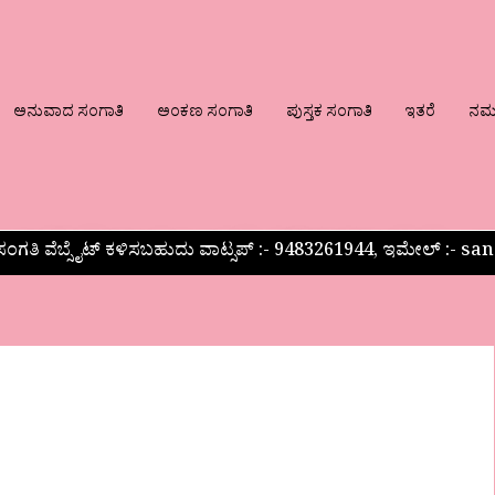
ಅನುವಾದ ಸಂಗಾತಿ
ಅಂಕಣ ಸಂಗಾತಿ
ಪುಸ್ತಕ ಸಂಗಾತಿ
ಇತರೆ
ನಮ್ಮ
ಂಗತಿ ವೆಬ್ಸೈಟ್ ಕಳಿಸಬಹುದು ವಾಟ್ಸಪ್‌ :- 9483261944, ಇಮೇಲ್ :-