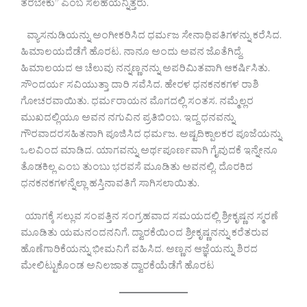
ತರಬೇಕು” ಎಂಬ ಸಲಹೆಯನ್ನಿತ್ತರು.
ವ್ಯಾಸನುಡಿಯನ್ನು ಅಂಗೀಕರಿಸಿದ ಧರ್ಮಜ ಸೇನಾಧಿಪತಿಗಳನ್ನು ಕರೆಸಿದ.
ಹಿಮಾಲಯದೆಡೆಗೆ ಹೊರಟ. ನಾನೂ ಅಂದು ಅವನ ಜೊತೆಗಿದ್ದೆ.
ಹಿಮಾಲಯದ ಆ ಚೆಲುವು ನನ್ನಣ್ಣನನ್ನು ಅಪರಿಮಿತವಾಗಿ ಆಕರ್ಷಿಸಿತು.
ಸೌಂದರ್ಯ ಸವಿಯುತ್ತಾ ದಾರಿ ಸವೆಸಿದ. ಹೇರಳ ಧನಕನಕಗಳ ರಾಶಿ
ಗೋಚರವಾಯಿತು. ಧರ್ಮರಾಯನ ಮೊಗದಲ್ಲಿ ಸಂತಸ. ನಮ್ಮೆಲ್ಲರ
ಮುಖದಲ್ಲಿಯೂ ಅವನ ನಗುವಿನ ಪ್ರತಿಬಿಂಬ. ಇದ್ದ ಧನವನ್ನು
ಗೌರವಾದರಸಹಿತನಾಗಿ ಪೂಜಿಸಿದ ಧರ್ಮಜ. ಅಷ್ಟದಿಕ್ಪಾಲಕರ ಪೂಜೆಯನ್ನು
ಒಲವಿಂದ ಮಾಡಿದ. ಯಾಗವನ್ನು ಅರ್ಥಪೂರ್ಣವಾಗಿ ಗೈವುದಕೆ ಇನ್ನೇನೂ
ತೊಡಕಿಲ್ಲ ಎಂಬ ತುಂಬು ಭರವಸೆ ಮೂಡಿತು ಅವನಲ್ಲಿ. ದೊರಕಿದ
ಧನಕನಕಗಳನ್ನೆಲ್ಲಾ ಹಸ್ತಿನಾವತಿಗೆ ಸಾಗಿಸಲಾಯಿತು.
ಯಾಗಕ್ಕೆ ಸಲ್ಲುವ ಸಂಪತ್ತಿನ ಸಂಗ್ರಹವಾದ ಸಮಯದಲ್ಲಿ ಶ್ರೀಕೃಷ್ಣನ ಸ್ಮರಣೆ
ಮೂಡಿತು ಯಮನಂದನನಿಗೆ. ದ್ವಾರಕೆಯಿಂದ ಶ್ರೀಕೃಷ್ಣನನ್ನು ಕರೆತರುವ
ಹೊಣೆಗಾರಿಕೆಯನ್ನು ಭೀಮನಿಗೆ ವಹಿಸಿದ. ಅಣ್ಣನ ಆಜ್ಞೆಯನ್ನು ಶಿರದ
ಮೇಲಿಟ್ಟುಕೊಂಡ ಅನಿಲಜಾತ ದ್ವಾರಕೆಯೆಡೆಗೆ ಹೊರಟ