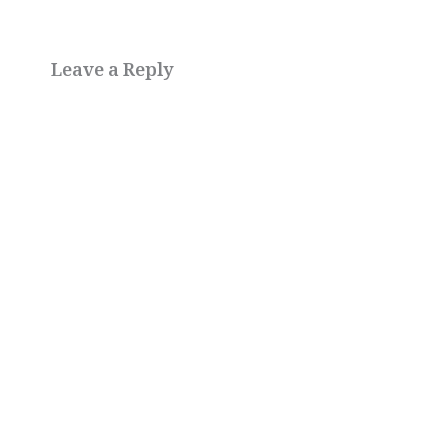
Leave a Reply