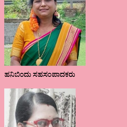
ಹನಿಬಿಂದು ಸಹಸಂಪಾದಕರು