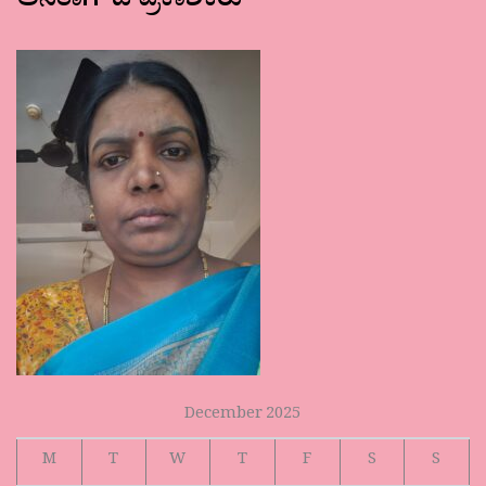
ಅನಿತಾಗೌಡ ಪ್ರಕಾಶಕರು
December 2025
M
T
W
T
F
S
S