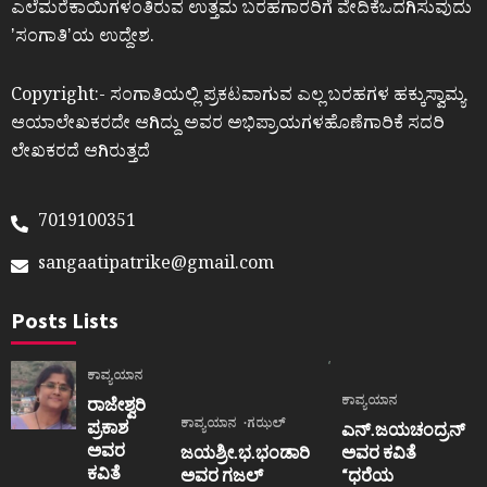
ಎಲೆಮರೆಕಾಯಿಗಳಂತಿರುವ ಉತ್ತಮ ಬರಹಗಾರರಿಗೆ ವೇದಿಕೆಒದಗಿಸುವುದು
ʼಸಂಗಾತಿʼಯ ಉದ್ದೇಶ.
Copyright:- ಸಂಗಾತಿಯಲ್ಲಿ ಪ್ರಕಟವಾಗುವ ಎಲ್ಲ ಬರಹಗಳ ಹಕ್ಕುಸ್ವಾಮ್ಯ
ಆಯಾಲೇಖಕರದೇ ಆಗಿದ್ದು ಅವರ ಅಭಿಪ್ರಾಯಗಳಹೊಣೆಗಾರಿಕೆ ಸದರಿ
ಲೇಖಕರದೆ ಆಗಿರುತ್ತದೆ
7019100351
sangaatipatrike@gmail.com
Posts Lists
ಕಾವ್ಯಯಾನ
ಕಾವ್ಯಯಾನ
ರಾಜೇಶ್ವರಿ
ಕಾವ್ಯಯಾನ
ಗಝಲ್
ಪ್ರಕಾಶ
ಎನ್.ಜಯಚಂದ್ರನ್
ಅವರ
ಜಯಶ್ರೀ.ಭ.ಭಂಡಾರಿ
ಅವರ ಕವಿತೆ
ಕವಿತೆ
ಅವರ ಗಜಲ್
“ಧರೆಯ