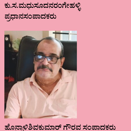
ಕು.ಸ.ಮಧುಸೂದನರಂಗೇಹಳ್ಳಿ
ಪ್ರಧಾನಸಂಪಾದಕರು
ಹೊನ್ನಾಳಿಶಿವಕುಮಾರ್ ಗೌರವ ಸಂಪಾದಕರು