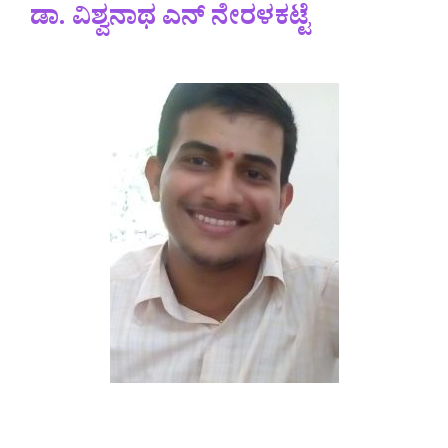
ಡಾ. ವಿಶ್ವನಾಥ ಎನ್ ನೇರಳಕಟ್ಟೆ