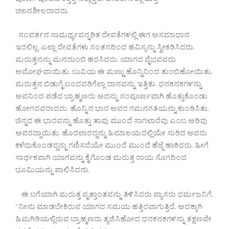
ಪೂರ್ಣ ಪೊಡವಿ ಕತ್ತೆತ್ತಿ ನಿಲ್ಲುತ್ತದೆ. ದೇವತೆಗಳೆಲ್ಲಾ ಮತ್ತೆ
ಚಲನಶೀಲರಾದರು.
ಸಂವರ್ತನ ಸಾಮರ್ಥ್ಯವನ್ನರಿತ ದೇವತೆಗಳಲ್ಲಿ ಈಗ ಅಸಮಾಧಾನ
ಇರಲಿಲ್ಲ. ಎಲ್ಲಾ ದೇವತೆಗಳು ಸಂತಸದಿಂದ ಹವಿಸ್ಸನ್ನು ಸ್ವೀಕರಿಸಿದರು.
ಮರುತ್ತನನ್ನು ಮನದುಂಬಿ ಹರಸಿದರು. ಯಾಗದ ವೈಭವವದು
ಅಮೋಘವಾಯಿತು. ಬುವಿಯ ಈ ಮಣ್ಣು ಹೊನ್ನಿನಿಂದ ತುಂಬಿಹೋಯಿತು.
ಮರುತ್ತನ ಬಿಡುಗೈ ಬಂದವರಿಗೆಲ್ಲಾ ದಾನವನ್ನು ಇತ್ತಿತು. ಧನಕನಕಗಳನ್ನು
ಅವನಿಂದ ಪಡೆದ ಬ್ರಾಹ್ಮಣರು ಅದನ್ನು ಸಂಪೂರ್ಣವಾಗಿ ಹೊತ್ತುಕೊಂಡು
ಹೋಗದವರಾದರು. ಹೊನ್ನಿನ ಭಾರ ಅವರ ಗಮನಗತಿಯನ್ನು ಕುಂಠಿಸಿತು.
ಚಿನ್ನದ ಈ ಭಾರವನ್ನು ಹೊತ್ತು ತಾವು ಮುಂದೆ ಸಾಗಲಾರೆವು ಎಂಬ ಅರಿವು
ಅವರದ್ದಾಯಿತು. ಹೊರಲಾರದ್ದನ್ನು ಹಿಮಾಲಯದಲ್ಲಿಯೇ ಸುರಿದ ಅವರು
ಕಳೆದುಕೊಂಡದ್ದನ್ನು ಗಣಿಸದೆಯೇ ಮುಂದೆ ಮುಂದೆ ಹೆಜ್ಜೆ ಹಾಕಿದರು. ಹೀಗೆ
ಸಾರ್ಥಕವಾಗಿ ಯಾಗವನ್ನು ಕೈಗೊಂಡ ಮರುತ್ತ ರಾಯ ಸೊಗದಿಂದ
ಭೂಮಿಯನ್ನು ಪಾಲಿಸಿದನು.
ಈ ಬಗೆಯಾಗಿ ಮರುತ್ತ ವೃತ್ತಾಂತವನ್ನು ತಿಳಿಸಿದರು ವ್ಯಾಸರು ಧರ್ಮಜನಿಗೆ.
“ನೀನು ಮಾಡಬೇಕಿರುವ ಯಾಗದ ಸಮಯ ಹತ್ತಿರವಾಗುತ್ತಿದೆ. ಅದಕ್ಕಾಗಿ
ಹಿಮಗಿರಿಯಲ್ಲಿರುವ ಬ್ರಾಹ್ಮಣರು ತ್ಯಜಿಸಿಹೋದ ಧನಕನಕಗಳನ್ನು ತಕ್ಷಣವೇ